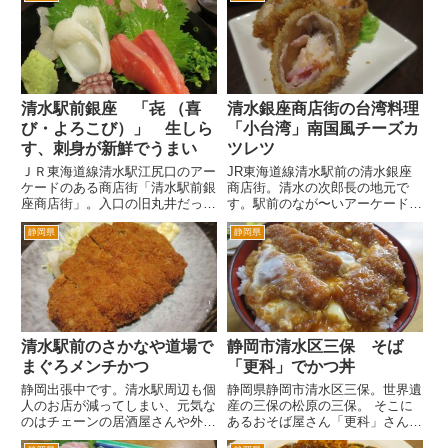
え。いろいろ店の前まで行くけ
か。確認していませんからわかり
ど、なかなか入れず。 何軒も回
ません。 清水駅からは、３分
った挙句、コンビニなんてことも
ぐらいです。駅ロータリー脇の通
あり...
称...
清水駅前銀座 「㐂 （喜
清水銀座商店街の台湾料理
び・よろこび）」 生しら
「小台湾」南国風チーズカ
す、刺身が新鮮でうまい
ツレツ
ＪＲ東海道線清水駅江尻口のアー
JR東海道線清水駅前の清水銀座
ケードのある商店街「清水駅前銀
商店街。清水の次郎長の地元で
座商店街」。入口の旧丸井だった
す。駅前のなが〜いアーケードの
ビルが解体されるそうです。カレ
商店街です。 清水駅側から入っ
静岡県
静岡県
ーのＣｏＣｏ壱番屋さんやカラオ
て比較的入口のそばにある台湾料
ケのシダックス、パチンコ店など
理専門店「小台湾」さんにやって
が入居していましたが、現在退去
きました。 白を基調にした外
しています。 清水駅前銀座
観。そこに中華をイメージするま
商...
っか...
清水駅前のさかなや道場で
静岡市清水区三保 そば
まぐろメンチかつ
「更科」でかつ丼
静岡出張中です。清水駅周辺も個
静岡県静岡市清水区三保。世界遺
人のお店が減ってしまい、元気な
産の三保の松原の三保。 そこに
のはチェーンの居酒屋さんや外食
あるおそば屋さん「更科」さん。
店ばかり。 とりあえずいつも
歩いて行けるところに三保の松原