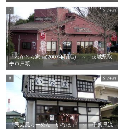
9 views
「わかとら家」(2007年閉店) ～ 茨城県取
手市戸頭
9 views
「民芸風らーめん いなほ」 ～ 千葉県流