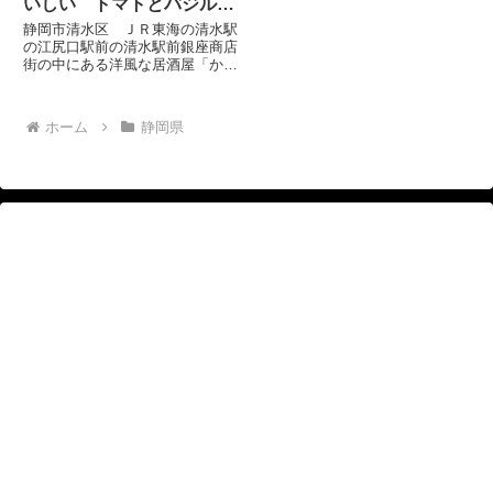
いしい トマトとバジルパ
スタ
静岡市清水区 ＪＲ東海の清水駅
の江尻口駅前の清水駅前銀座商店
街の中にある洋風な居酒屋「かく
れ家 ろぶ村 清水店」さんです。
ビールジョッキは、ろぶ村さん
オリジナル。お通しもいつもおい
ホーム
静岡県
しいです。 ここ数年どこでも
みるようになったペペロンチ...