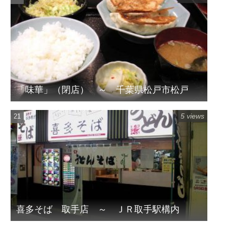
「味華」（閉店） ～ 千葉県松戸市松戸
5 views
喜多そば 取手店 ～ ＪＲ取手駅構内