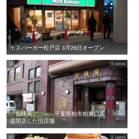
モスバーガー松戸店 3月28日オープン
5 views
「知味斉」 ～ 千葉県柏市柏東口店 ※一
度閉店した旧店舗
5 views