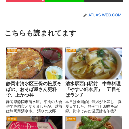
ATLAS WEB.COM
こちらも読まれてます
静岡県
静岡県
静岡市清水区三保の松原そ
清水駅西口駅前 中華料理
ばの、おそば屋さん更科
「やすい軒本店」 五目そ
で、上かつ丼
ばランチ
静岡県静岡市清水区。平成の大合
本日は全国的に気温が上昇し、真
併で静岡市となりましたが、以前
夏日でした。静岡市も38度を記
は静岡県清水市。 清水の次郎長
録。街中でみた温度計も午後2時
で有名な場所です。また富士山と
ころで36度でした。 そんな暑
静岡県
静岡県
ともに世界遺産に登録された三保
い静岡市清水区のJR東海道線清
の松原も有名です。 三保の松
水駅西口前にある中華料理「やす