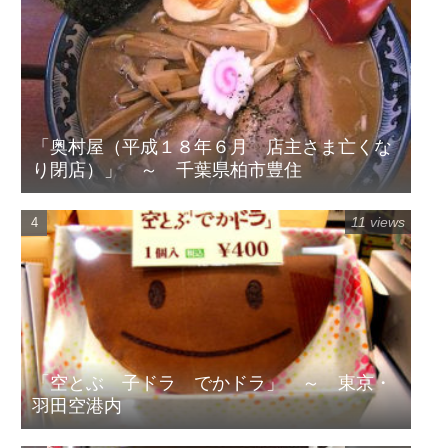
「奥村屋（平成１８年６月 店主さま亡くな
り閉店）」 ～ 千葉県柏市豊住
11 views
「空とぶ 子ドラ でかドラ」 ～ 東京・
羽田空港内