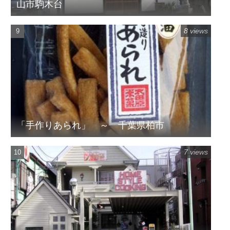
山市駒木台
8 views
「手作りあられ」 ～ 千葉県柏市
7 views