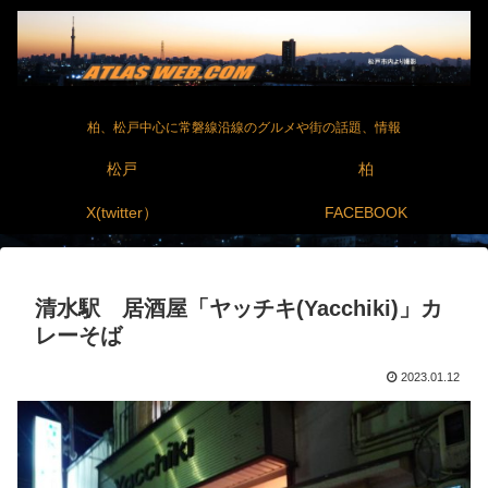
柏、松戸中心に常磐線沿線のグルメや街の話題、情報
松戸
柏
X(twitter）
FACEBOOK
清水駅 居酒屋「ヤッチキ(Yacchiki)」カ
レーそば
2023.01.12