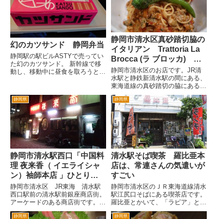
原は、松平健のテレビ時代劇「暴
い軒」さんにいきました。 駅
れん坊将軍」で、松平健が富士
を降りて、暑くて、どこへ行こ...
山...
静岡市清水区真砂踏切脇の
幻のカツサンド 静岡弁当
イタリアン Trattoria La
静岡駅の駅ビルASTYで売ってい
Brocca (ラ ブロッカ) お
た幻のカツサンド。 新幹線で移
いしかった
静岡市清水区のお店です。JR清
動し、移動中に昼食を取ろうとお
水駅と静鉄新清水駅の間にある、
もったので、渡りに船で購入しま
東海道線の真砂踏切の脇にあるイ
した。 ピンクのパッケージがイ
タリアンのお店「Trattoria La
ンパクトがありました。箱のサイ
静岡県
静岡県
Brocca (ラ ブロッカ)」さんに初
ドに大きくカタカナでカツサンド
訪問です。 踏切を横断するた
とあります。 価格は550円...
びに気になっていたんですが、先
日地元の...
静岡市清水駅西口「中国料
清水駅そば喫茶 羅比亜本
理 夜来香（ イエライシャ
店は、常連さんの気遣いが
ン）袖師本店 」ひとりメ
すごい
シ
静岡市清水区 JR東海 清水駅
静岡市清水区のＪＲ東海道線清水
西口駅前の清水駅前銀座商店街。
駅江尻口そばにある喫茶店です。
アーケードのある商店街です。
羅比亜とかいて、「ラピア」と読
きょうは珍しくひとり飯。ひとり
むようです。 羅比亜 本店とあ
静岡県
静岡県
でお店入るの苦手なんですよね
るのは、支店があるのでしょう