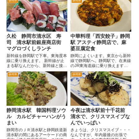
静岡県
静岡県
の清水駅江尻口の清水銀座商店街
があります。 でも観光地のお
へ。とても雰囲気のあるアーケー
そば屋さんというより、街中にあ
ドの商店街です。もっと元気にな
る、地元密着のお店です。観光客
ってほしい商店街です。 う
は・・・あまり見たことがな
ろ...
い。...
久松 静岡市清水区 寿
中華料理「西安餃子」静岡
司 清水駅前銀座商店街
駅 アスティ静岡店で、麻
マグロづくしランチ
婆豆腐定食
新幹線を静岡駅で下車。東海度本
静岡によくいます。東京から新幹
線に乗り換えます。 新幹線が止
線で静岡駅へ。静岡駅で、在来線
まる駅なんだから、新幹線と接続
のJR東海道線に乗り換えます。
させればよいかと思うんですが、
そのため待ち合わせや時間調整な
静岡県
静岡県
意外と接続悪くて待たされます。
どひとと会うときなど、静岡駅界
東海道線で熱海方面へ３駅乗った
隈で食事をすることもたまにあり
ところが清水駅です。 清水駅
ます。 そういうときは、そ
は、東口に出ると目の前が海。徒
んなにゆっくりできるほど時間...
歩...
静岡清水駅 韓国料理ソウ
今夜は清水駅前十千花前
ル カルビチャーハンがう
清水で、クリスマスイブな
まい
んでいっぱい
静岡市のＪＲ清水駅と静岡鉄道新
きょうは、クリスマスイブ・・・
清水駅の間にあるアーケードの商
なんですが、年内最後の出張で