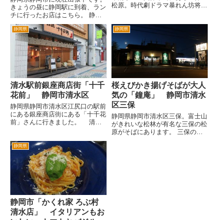
松原。時代劇ドラマ暴れん坊将軍
きょうの昼に静岡駅に到着、ラン
で松平健が白馬に乗り背景に富士
チに行ったお店はこちら。 静岡
山が映るあの美しい松林です。
市清水区の御門台付近。これ「み
最近この界隈へ観光でなくて仕
静岡県
静岡県
かどだい」と読みます。静岡鉄道
事で行きます。静岡県内のバスと
に御門台という駅があります。
いえば、静岡鉄道系の静鉄ジャ
静岡市内に本店があるそうです
ス...
が、ご主人はこちら清水店で腕
を...
清水駅前銀座商店街「十千
桜えびかき揚げそばが大人
花前」 静岡市清水区
気の「鐘庵」 静岡市清水
区三保
静岡県静岡市清水区江尻口の駅前
にある銀座商店街にある「十千花
静岡県静岡市清水区三保。富士山
前」さんに行きました。 清水
がきれいな松林が有名な三保の松
が本社のなすびグループという会
原がそばにあります。 三保の松
社が運営している業態のひとつだ
原は、富士山とともに2013年6月
そうです。 ひらたくいうとチェ
静岡県
26日、カンボジアの首都プノン
ーン店なんです。そんな感じしな
ペンで開催されたユネスコ世界遺
いんですけどね。 こぎれいな
産委員会において、世界文化遺産
割...
に登録されました。 松平...
静岡市「かくれ家 ろぶ村
清水店」 イタリアンもお