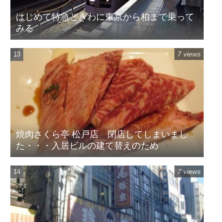
はじめて特急ときわに東京から柏まで乗って
みる
7 views
焼肉さくら亭 松戸店 閉店してしまいまし
た・・・入居ビルの建て替えのため
7 views