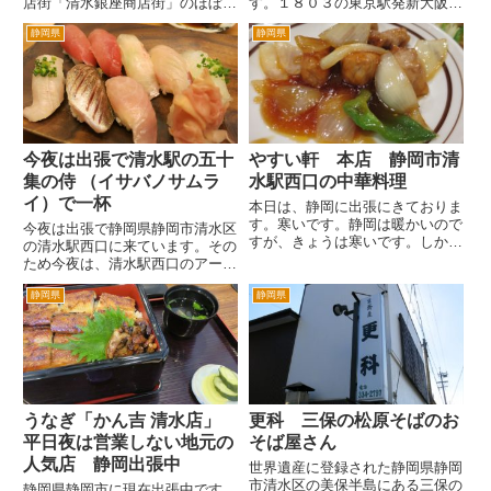
店街「清水銀座商店街」のほぼ中
す。１８０３の東京駅発新大阪行
央付近にある韓国料理専門店「ソ
のひかりで、静岡経由で清水へ。
静岡県
静岡県
ウル」さん。黄色い看板で、角に
清水駅に到着したころは、大
あるので目立ちます。 韓国料
雨。東京では、まったく雨の気配
理は好きなんで、以前から通るた
がなかったので驚きました。
びに気になっていたんですが、
清水駅前のイルミネーションは、
は...
去...
今夜は出張で清水駅の五十
やすい軒 本店 静岡市清
集の侍 （イサバノサムラ
水駅西口の中華料理
イ）で一杯
本日は、静岡に出張にきておりま
す。寒いです。静岡は暖かいので
今夜は出張で静岡県静岡市清水区
すが、きょうは寒いです。しかも
の清水駅西口に来ています。その
雨。こういう日は駅前の気になっ
ため今夜は、清水駅西口のアーケ
ていたやすい軒に入ってみよう。
ードでお店を探索。 清水駅前
JR清水駅の西口をでて、階段
静岡県
静岡県
の商店街は、かなり大きな商店街
を降りたらすぐ左手に見えます。
です。ちょっとやってないお店も
一階にローソン、隣にマクドナ...
チラホラあるのですが、かつては
かなりにぎわっていたと思いま
す...
うなぎ「かん吉 清水店」
更科 三保の松原そばのお
平日夜は営業しない地元の
そば屋さん
人気店 静岡出張中
世界遺産に登録された静岡県静岡
市清水区の美保半島にある三保の
静岡県静岡市に現在出張中です。