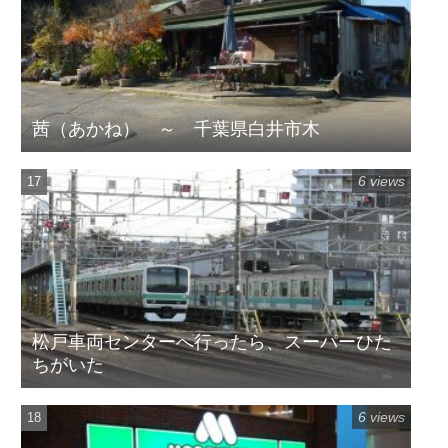
茜（あかね） ～ 千葉県白井市木
6 views
松戸車両センターへ行ったら、スーパーひた
ちがいた
6 views