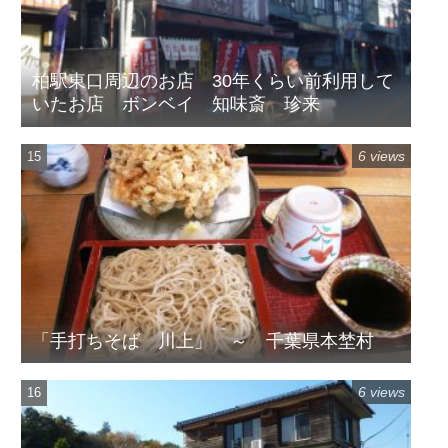
柏駅東口周辺のお店 30年くらい前利用して
いたお店 ボンベイ 知味斎 珍来
6 views
「手打ちそば 川上」 ～ 千葉県本埜村
6 views