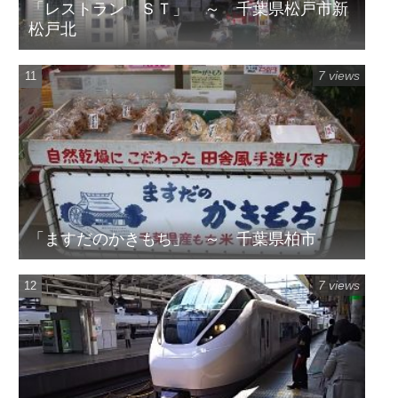
「レストラン ＳＴ」 ～ 千葉県松戸市新
松戸北
7 views
「ますだのかきもち」 ～ 千葉県柏市
7 views