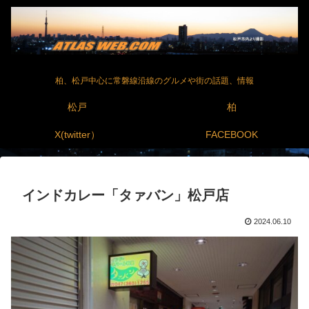
柏、松戸中心に常磐線沿線のグルメや街の話題、情報
松戸
柏
X(twitter）
FACEBOOK
インドカレー「タァバン」松戸店
2024.06.10