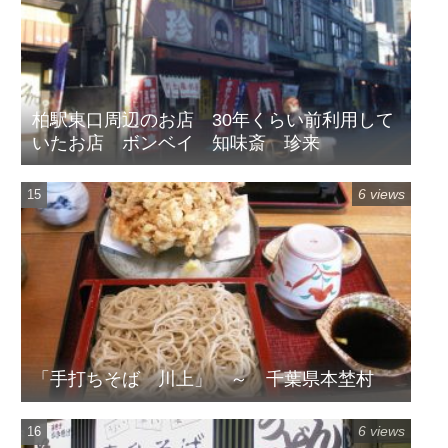
柏駅東口周辺のお店 30年くらい前利用して
いたお店 ボンベイ 知味斎 珍来
6 views
「手打ちそば 川上」 ～ 千葉県本埜村
6 views