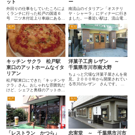
ット
ー
外回りの仕事をしていたころによ
南流山のイタリアン「オステリ
くランチに行った松戸の国道６
ヤ・シャーラ」にディナーに行き
号 二ツ木付近上り車線にある中
ました。一番近い駅は、流山電鉄
華料理「天味」さんに夜、行きま
の鰭ケ崎駅です。宮園のマルエツ
松戸
市川
した。 天味さんのランチは、お
の隣付近です。 北小金の本土
いしいし、ボリュームもあって、
寺の前の通りを流山方面に車で3
お手頃価格で本格中華が食べられ
分程度でもあります。 レンガ
るのが魅力ですが、夜もセットが
風のおしゃれな外観です。駐車場
あ...
は...
キッチン サクラ 松戸駅
洋菓子工房 レザン ～
東口のアットホームなイタ
千葉県市川市南大野
リアン
ちょっと穴場な洋菓子屋さんを発
見。２０００年から開業されてい
松戸駅東口にできた「キッチンサ
る市川のレザン さんです。 市
クラ」さん。おしゃれな雰囲気だ
川の南大野。県道市川松戸線（旧
けど、シェフと奥様のアットホー
市川松戸有料道路）の大野付近
ムな雰囲気のイタリアンです。
（バーミヤンとかオリンピック
松戸
市川
場所は、昔のタクギンがあったあ
が、ある付近）の一本裏手の道路
たり(^_^;)と言ってわかる人は、
沿いにあります。 地元の人じゃ
同世代以上ですね。昔北海道拓殖
ない...
銀行があったビルの並びな...
「レストラン かつら」
忠実堂 ～ 千葉県市川市