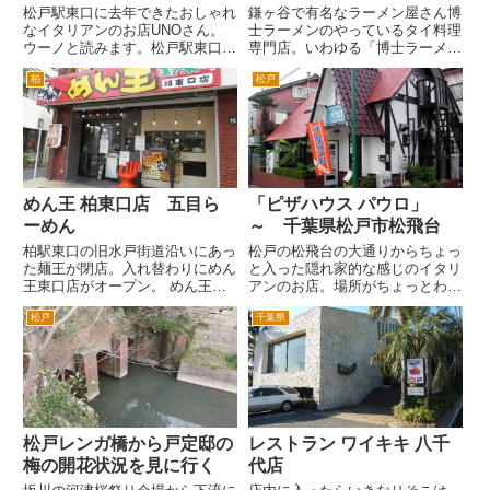
松戸駅東口に去年できたおしゃれ
鎌ヶ谷で有名なラーメン屋さん博
なイタリアンのお店UNOさん。
士ラーメンのやっているタイ料理
ウーノと読みます。松戸駅東口を
専門店。いわゆる「博士ラーメ
出て、ロータリーを右手へ。 ピ
ン」は、「博士ラーメン別館」と
柏
松戸
アザ松戸ビルの脇を歩いていくと
いう近くの店舗で食べられて、こ
1分程度で突き当たります。 こ
ちらは以前は、「博士ラーメン本
の突き当たりのビルの２階が
館」となっていたかとおもいま
UNOさんです。ガラス越しにお
す。 以前からタイ料理やラーメ
客...
ンを...
めん王 柏東口店 五目ら
「ピザハウス パウロ」
ーめん
～ 千葉県松戸市松飛台
柏駅東口の旧水戸街道沿いにあっ
松戸の松飛台の大通りからちょっ
た麺王が閉店。入れ替わりにめん
と入った隠れ家的な感じのイタリ
王東口店がオープン。 めん王と
アンのお店。場所がちょっとわか
麺王と音は同じだけど、系譜が違
りずらい分友達などを連れていく
松戸
千葉県
うんだっけ。微妙に違う会社だっ
にはちょっと自慢かも。 場所
たような。 そのため麺王が閉
は、五香駅近くの松飛台入り口交
店し、西口にあっためん王が東口
差点を松飛台方面へ。４つ目の信
に移転してきたみたいです。
号を右折した場所なのですが、一
ち...
方...
松戸レンガ橋から戸定邸の
レストラン ワイキキ 八千
梅の開花状況を見に行く
代店