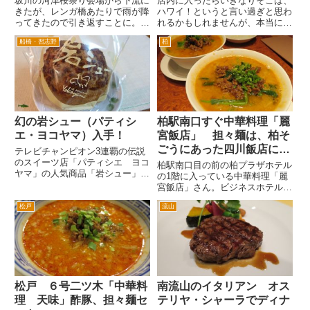
坂川の河津桜祭り会場から下流に
店内に入ったらいきなりそこは、
きたが、レンガ橋あたりで雨が降
ハワイ！というと言い過ぎと思わ
ってきたので引き返すことに。
れるかもしれませんが、本当にハ
坂川で見られる魚。フナや鯉、ウ
ワイのワイキキにきたような雰囲
船橋・習志野
柏
グイなど。小学生のころ江戸川に
気の演出が、すばらしいレストラ
釣りにきた。同級生のリールにか
ンWAIKIKI八千代店さんです。
かったのは、うなぎだった。 当
柏方面からだと国道16号線を千
時は、鯉やレンギョ、ハゼなん
葉方面へ。白井、小室を過...
か...
幻の岩シュー（パティシ
柏駅南口すぐ中華料理「麗
エ・ヨコヤマ）入手！
宮飯店」 担々麺は、柏そ
ごうにあった四川飯店に近
テレビチャンピオン3連覇の伝説
のスイーツ店「パティシエ ヨコ
い味
柏駅南口目の前の柏プラザホテル
ヤマ」の人気商品「岩シュー」を
の1階に入っている中華料理「麗
食べる機会が、ありました。 パ
宮飯店」さん。ビジネスホテルな
ティシエヨコヤマでは、通常午前
んですが、中華料理は本格的で
中には、完売してしまうという限
松戸
流山
す。 前の会社の時に宴会で利
定のシュークリームです。 なら
用したことも何度かあったんです
ば午前中に行けばよいだろうと
が、宴会は中地下のフロアが宴会
い...
場フロアになっています。 ビ
ー...
松戸 ６号二ツ木「中華料
南流山のイタリアン オス
理 天味」酢豚、担々麺セ
テリヤ・シャーラでディナ