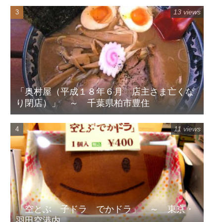
13 views
「奥村屋（平成１８年６月 店主さま亡くな
り閉店）」 ～ 千葉県柏市豊住
11 views
「空とぶ 子ドラ でかドラ」 ～ 東京・
羽田空港内