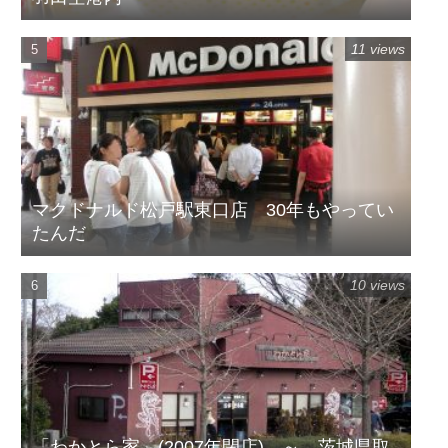
11 views
マクドナルド松戸駅東口店 30年もやってい
たんだ
10 views
「わかとら家」(2007年閉店) ～ 茨城県取