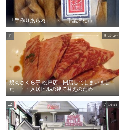
「手作りあられ」 ～ 千葉県柏市
8 views
焼肉さくら亭 松戸店 閉店してしまいまし
た・・・入居ビルの建て替えのため
7 views