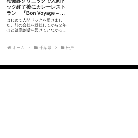
柏健診クリニックで人間ド
ック終了後にカレーレスト
ラン 『Bon Voyage – ボ
ン・ボヤージ』
はじめて人間ドックを受けまし
た。前の会社を退社してから２年
ほど健康診断を受けていなかった
ので、今回は人間ドックにしまし
た。 柏駅東口そばにある柏健診
クリニックという人間ドックなど
ホーム
千葉県
松戸
健康診断を中心にやっている医療
施設です。 ちなみにこの柏健
診...