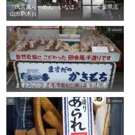
「民芸風らーめん いなほ」 ～ 千葉県流
山市駒木台
8 views
「ますだのかきもち」 ～ 千葉県柏市
8 views