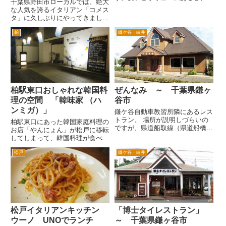
千葉県野田市ローカルでは、絶大
して激ウマとは言いませんが、価
な人気を誇るイタリアン「コメス
格からすれば期待を裏切らないお
タ」に久しぶりにやってきまし
いしさです。 テーブル席、座敷
た。 お店の雰囲気、スタッフの
もたくさんありますし、カウンタ
柏
鎌ケ谷・白井
ノリ、明るさ、お料理、すべて楽
ー席もひとりのお客さん用にあ
しい感じのお店です。お料理が楽
り...
しいというのに違和感を感じられ
るかもしれませんが、楽しいお店
と...
柏駅東口おしゃれな韓国料
ぜんなみ ～ 千葉県鎌ヶ
理の空間 「韓味家 （ハ
谷市
ンミガ）」
鎌ケ谷自動車教習所隣にあるレス
トラン。 場所が説明しづらいの
柏駅東口にあった韓国家庭料理の
ですが、県道船取線（県道船橋、
お店「やんにょん」が松戸に移転
我孫子線）の佐津間交差点より更
してしまって、韓国料理が食べた
に鎌ヶ谷方面に進むと粟野という
いときにちょっと不便です。 そ
交差点があり、次の交差点が千葉
松戸
鎌ケ谷・白井
んなときに、こんなところに韓国
ニュータウン方面へ左折できる国
料理のお店があったんだというの
道４６４号線とぶつかる交差点
が「韓味家 （ハンミガ）」さ
で...
ん。 柏駅東口のビックカメラ
と...
松戸イタリアンキッチン
「博士タイレストラン」
ウーノ UNOでランチ
～ 千葉県鎌ヶ谷市