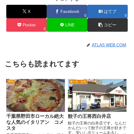
X
Facebook
はてブ
0
0
Pocket
LINE
コピー
0
ATLAS WEB.COM
こちらも読まれてます
野田
鎌ケ谷・白井
千葉県野田市ローカル絶大
餃子の王将西白井店
な人気のイタリアン コメ
餃子の王将の白井店です。なんだ
スタ
かんだいって餃子の王将が好きで
す。安いしボリュームあるし、決