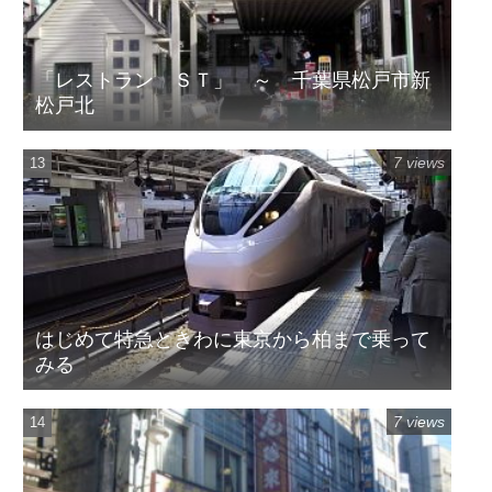
「レストラン ＳＴ」 ～ 千葉県松戸市新
松戸北
7 views
はじめて特急ときわに東京から柏まで乗って
みる
7 views