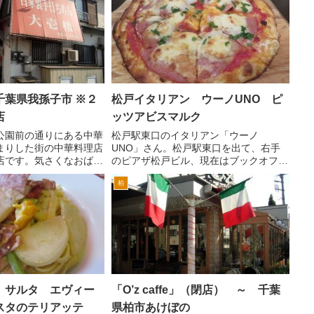
千葉県我孫子市 ※２
松戸イタリアン ウーノUNO ピ
店
ッツアビスマルク
公園前の通りにある中華
松戸駅東口のイタリアン「ウーノ
まりした街の中華料理店
UNO」さん。松戸駅東口を出て、右手
店です。気さくなおばち
のピアザ松戸ビル、現在はブックオフや
んがやってます。 店内
マクドナルド、吉野家が入っているビ
柏
 5 テーブル席 12席位
ル、の脇の路地を歩いていくとすぐ突き
って昔ながらの街の中華
当りにあります。駅から徒歩1分ぐらい
...
です。本、DVD屋さんの二階です...
 サルタ エヴィー
「O’z caffe」（閉店） ～ 千葉
スタのテリアッテ
県柏市あけぼの