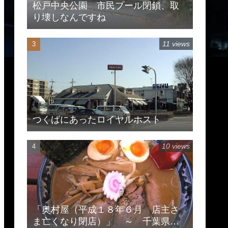
松戸中央公園 市民プール閉鎖、取
り壊しなんですね
11 views
つくばにあったロイヤルホスト
10 views
「奥村屋（平成１８年６月 店主さ
ま亡くなり閉店）」 ～ 千葉県柏