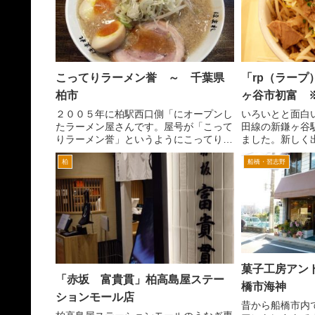
こってりラーメン誉 ～ 千葉県
「rp（ラープ
柏市
ヶ谷市初富 
２００５年に柏駅西口側「にオープンし
いろいとと面白
たラーメン屋さんです。屋号が「こって
田線の新鎌ヶ谷
りラーメン誉」というようにこってり系
ました。新しく
のラーメンが売りです。 場所は、最近
て駅前へ。しか
柏
船橋・習志野
ラーメン激戦区となっている柏駅西口か
ッキーくらいし
ら線路沿いに松戸方面へ。南口を出た方
駅構内にあるら
が近いんですが、ここを線...
入して改札を入ら
菓子工房アン
「赤坂 富貴貫」柏高島屋ステー
橋市海神
ションモール店
昔から船橋市内