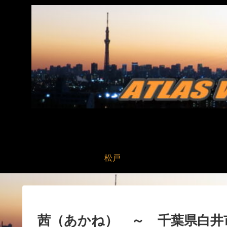
松戸
茜（あかね） ～ 千葉県白井