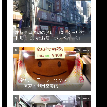
柏駅東口周辺のお店 30年くらい前
利用していたお店 ボンベイ 知味
斎 珍来
8 views
「空とぶ 子ドラ でかドラ」
～ 東京・羽田空港内
8 views