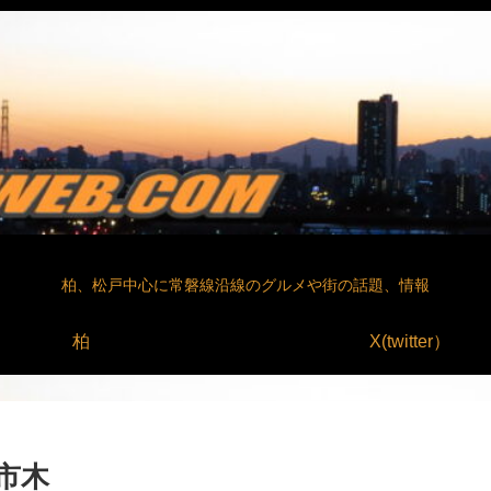
柏、松戸中心に常磐線沿線のグルメや街の話題、情報
柏
X(twitter）
市木