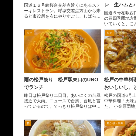
レ 生ハムと
国道１６号線桜台交差点近くにあるステ
ーキレストラン。呼塚交差点方面から来
国道６号柏駅西
ると市役所を右にやりすごし、しばらく
の豊四季団地方
進むと道路が下り、そして上りになりま
いていくと、こ
す。上りきった場所にあるのが桜台の交
す。 「このビ
差点です。 この右前なんで、この桜台
松戸
松戸
入った通りは、
交差点を右折して、すぐあ...
地、国立がんセ
る大通りです。 こ
雨の松戸祭り 松戸駅東口のUNO
松戸の中華料
でランチ
おいしいし、
昨日は松戸祭り二日目。あいにくの台風
松戸の国道6号
接近で大雨。ニュースで台風、台風と言
中華料理「天味
っているので、てっきり松戸祭りは中止
た。 小金原団
とおもったら、松戸駅東口ロータリーで
入口交差点の中
素人カラオケ大会みたいなのをやってま
本格中華がおい
した。 駅前のダブルデッキの下を屋
ランチタイムは
柏
鎌ケ谷・白井
根のようにして観客席があ...
千円前後でその味