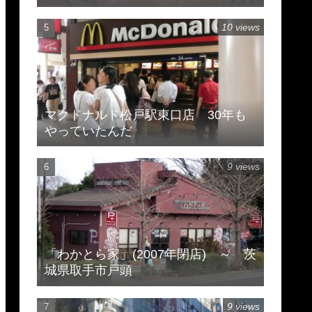
市豊住
10 views
マクドナルド松戸駅東口店 30年も
やっていたんだ
9 views
「わかとら家」(2007年閉店) ～ 茨
城県取手市戸頭
9 views