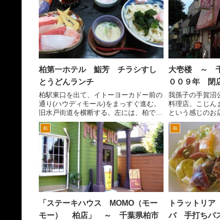
柏第一ホテル 鮨芳 チラシすし
大壱楼 ～ 
とうどんランチ
００９年 閉
柏駅東口を出て、イトーヨーカドー前の
我孫子の手賀沼
通り(ハウディモール)をまっすぐ進む。
料理店。こじん
旧水戸街道を横断する。左には、柏で人
という感じのお
気のカレー店ボンベイ。ボンベイの向か
ゃんとおじちゃ
柏
柏
いに柏第一ホテルがあります。 ビジ
は、カウンター席
ネスホテルですかね。学生や企業の部活
で、テレビがあ
のひとが宿泊していると...
料理店というアット
「ステーキハウス MOMO（モー
トラットリア
モー） 柏店」 ～ 千葉県柏市
バ 手打ちパ