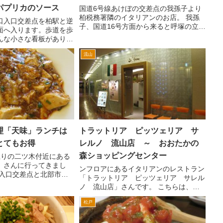
パプリカのソース
国道6号線あけぼの交差点の我孫子より
柏税務署隣のイタリアンのお店。 我孫
口入口交差点を柏駅と逆
子、国道16号方面から来ると呼塚の立体
面へ入ります。歩道を歩
を過ぎてすぐ左手。 場所的にと渋滞し
んな小さな看板がありま
てときなど目に付きやすく、一度入って
ルの裏です」。６号から
みようとおもってました。情報によると
流山
柏駅西口から豊四季団
若い女性に人気というお...
ンター方面行のバスの通
のバス通...
理「天味」ランチは
トラットリア ピッツェリア サ
とてもお得
レルノ 流山店 ～ おおたかの
森ショッピングセンター
上りの二ツ木付近にある
」さんに行ってきまし
ンフロアにあるイタリアンのレストラン
地入口交差点と北部市場
「トラットリア ピッツェリア サレル
間ぐらいにあります。
ノ 流山店」さんです。 こちらは、鎌
しい天味さんですが、
倉の ビィ バリューというレストラン
定食でいただけるので、
松戸
運営会社のイタリアンのお店です。鎌倉
を堪能でき...
の七里ガ浜の海辺をイメージしたお店だ
そうです。 入口の半透明...