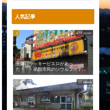
人気記事
424 views
千葉にラッキーピエロがあっ
た・・・函館市民のソウルフードで
有名
15 views