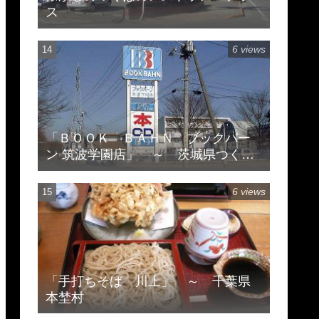
ス
6 views
「ＢＯＯＫ ＢＡＨＮ ブックバー
ン 筑波学園店」 ～ 茨城県つくば
市天久保 ※閉店してます
6 views
「手打ちそば 川上」 ～ 千葉県
本埜村