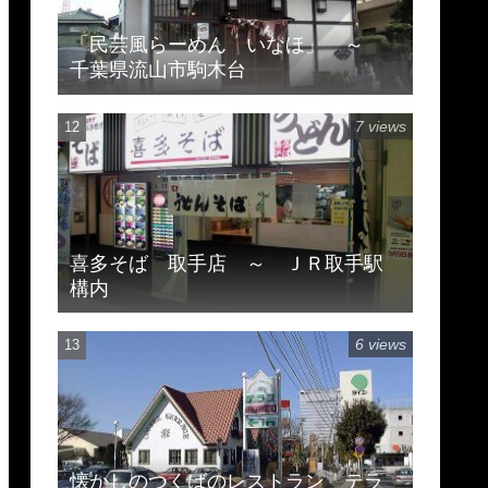
「民芸風らーめん いなほ」 ～
千葉県流山市駒木台
7 views
喜多そば 取手店 ～ ＪＲ取手駅
構内
6 views
懐かしのつくばのレストラン テラ