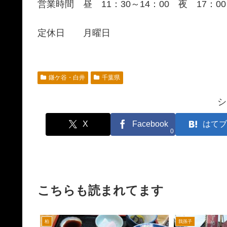
営業時間 昼 11：30～14：00 夜 17：00
定休日 月曜日
鎌ケ谷・白井
千葉県
シ
X
Facebook
はてブ
0
こちらも読まれてます
柏
我孫子