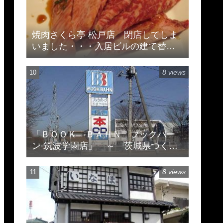
焼肉さくら亭 松戸店 閉店してしま
いました・・・入居ビルの建て替え
のため
8 views
「ＢＯＯＫ ＢＡＨＮ ブックバー
ン 筑波学園店」 ～ 茨城県つくば
市天久保 ※閉店してます
8 views