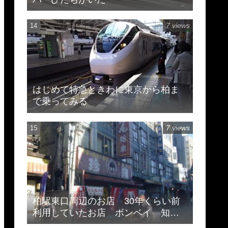
7 views
はじめて特急ときわに東京から柏ま
で乗ってみる
7 views
柏駅東口周辺のお店 30年くらい前
利用していたお店 ボンベイ 知味
斎 珍来