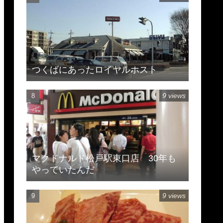
つくばにあったロイヤルホスト
9 views
マクドナルド松戸駅東口店 30年も
やっていたんだ
9 views