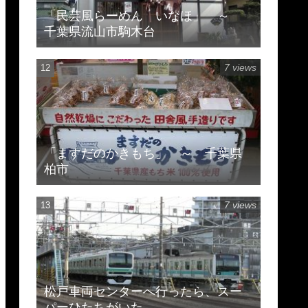
「民芸風らーめん いなほ」 ～
千葉県流山市駒木台
7 views
「ますだのかきもち」 ～ 千葉県
柏市
7 views
松戸車両センターへ行ったら、スー
パーひたちがいた