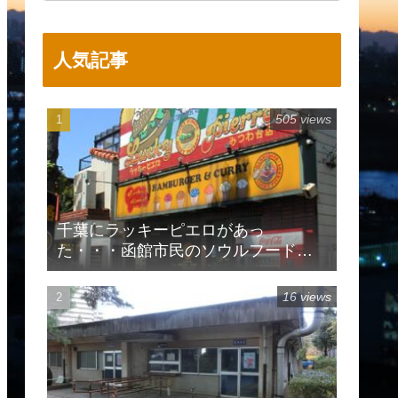
人気記事
505 views
千葉にラッキーピエロがあっ
た・・・函館市民のソウルフードで
有名
16 views