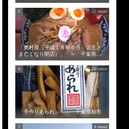
12 views
「奥村屋（平成１８年６月 店主さ
ま亡くなり閉店）」 ～ 千葉県柏
市豊住
10 views
「手作りあられ」 ～ 千葉県柏市
9 views