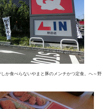
でしか食べらないやまと豚のメンチかつ定食。へ～野
。