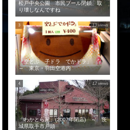
松戸中央公園 市民プール閉鎖、取
り壊しなんですね
13 views
「空とぶ 子ドラ でかドラ」
～ 東京・羽田空港内
12 views
「わかとら家」(2007年閉店) ～ 茨
城県取手市戸頭