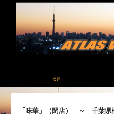
松戸
「味華」（閉店） ～ 千葉県