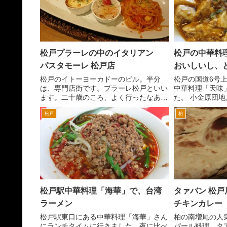
松戸プラーレの中のイタリアン
松戸の中華料
パスタモーレ 松戸店
おいしいし、
松戸のイトーヨーカドーのビル。半分
松戸の国道6号
は、専門店街です。プラーレ松戸といい
中華料理「天味
ます。二十歳のころ、よく行ったなあ。
た。 小金原団
20年位いってなかったんですが、買い物
入口交差点の中
松戸
柏
ついでに食事に行きました。 和食、
本格中華がおい
洋食、中華、らーめんなど結構いろいろ
ランチタイムは
なお店が入ってます。入っ...
千円前後でその味
松戸駅中華料理「海華」で、台湾
タァバン 松
ラーメン
チキンカレー
松戸駅東口にある中華料理「海華」さん
柏の南増尾の人
にランチタイムに行きました。夜に比べ
パール料理 タ