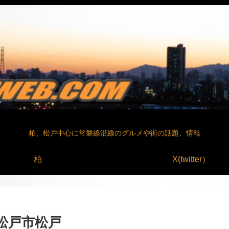
柏、松戸中心に常磐線沿線のグルメや街の話題、情報
柏
X(twitter）
松戸市松戸