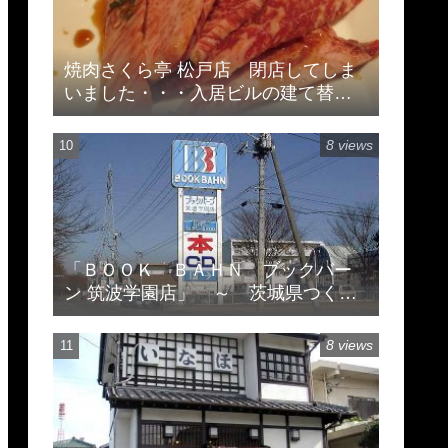
焼肉さくら亭 松戸店 閉店してしま
いました・・・入居ビルの建て替え
のため
8 views
「ＢＯＯＫ ＢＡＨＮ ブックバー
ン 筑波学園店」 ～ 茨城県つくば
市天久保 ※閉店してます
8 views