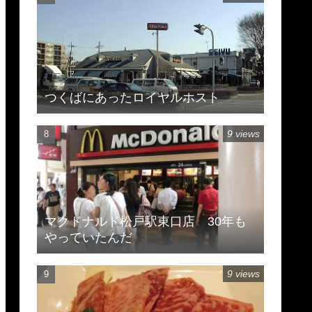
つくばにあったロイヤルホスト
9 views
マクドナルド松戸駅東口店 30年も
やっていたんだ
9 views