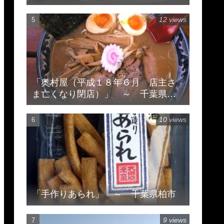
12 views
「奥村屋（平成１８年６月 店主さ
ま亡くなり閉店）」 ～ 千葉県柏
市豊住
10 views
「手作りあられ」 ～ 千葉県柏市
9 views