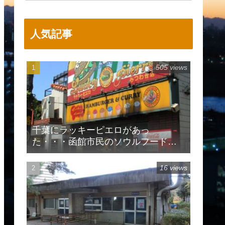
人気記事
505 views
千葉にラッキーピエロがあっ
た・・・函館市民のソウルフードで
有名
16 views