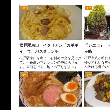
松戸
松戸
松戸駅東口 イタリアン「カポボ
「シエロ」 
イ」で、パスタランチ
ヶ崎
松戸駅東口を出て、右斜めの空を見上げ
松戸市八ヶ崎に
て、一番高いマンションの中にありま
桜がきれいな馬
す。東口をでて、地上へ下りずまっすぐ
へ抜ける道沿い
イトーヨーカドーまでいき、右へ行くと
シンプルなカジ
松戸
松戸
このこのマンションまでいけます。
感じです。カウン
このマンション「ライオンズステーショ
ブル席 が、4人
ンタワー松戸」の３階にカポ...
ランチ 850円...