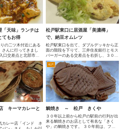
理「天味」ランチは
松戸駅東口に居酒屋「美濃樽」
とてもお得
で、納豆オムレツ
上りの二ツ木付近にある
松戸駅東口を出て、ダブルデッキから正
」さんに行ってきまし
面の階段を下りて、三井住友銀行とモス
地入口交差点と北部市場
バーガーのある交差点を右折し、３０秒
間ぐらいにあります。
程度歩いた右手の角にある美濃地方のお
松戸
しい天味さんですが、
料理がテーマの居酒屋「美濃樽」さん。
定食でいただけるので、
一皿一皿が少量で、価格もお手頃なん
を堪能でき...
で、いろいろ食べること...
戸店 キーマカレーと
鯛焼き ～ 松戸 きくや
３０年以上前から松戸の駅前の行列が出
来る鯛焼きのお店として有名な「きく
気カレー店「インド ネ
や」の鯛焼きです。 ３０年前は、ファ
アバン」さん。たしか以