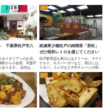
松戸
～ 千葉県松戸市八
絶滅希少種松戸の純喫茶「若松」
ぜひ昭和レトロを感じてください
あるイタリアンのお店。
松戸駅周辺も東口にはドトール、マクド
橋駅から小金原、常盤平
ナルド、モスバーガーなど。西口には、
にあります。 店内は、
スタバ、コメダなど大手チェーンの喫茶
ュアルレストランという
店が増えてます。 そんな中、昭和レ
松戸
ター席 が約5席、 テー
トロな感じが満点の独特な雰囲気の喫茶
掛け×5卓です。日替わり
店が松戸駅西口にあります。松戸駅西口
ロータリーの中央のバス通...