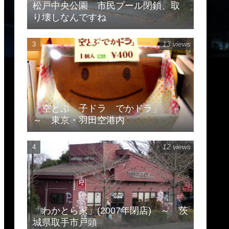
松戸中央公園 市民プール閉鎖、取
り壊しなんですね
13 views
「空とぶ 子ドラ でかドラ」
～ 東京・羽田空港内
12 views
「わかとら家」(2007年閉店) ～ 茨
城県取手市戸頭