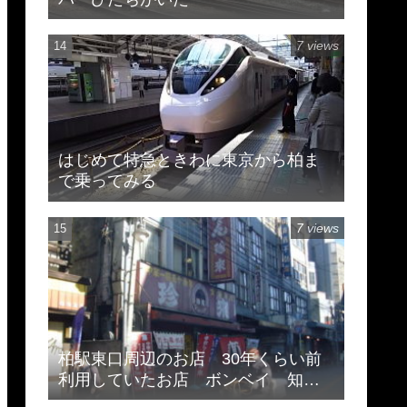
7 views
はじめて特急ときわに東京から柏ま
で乗ってみる
7 views
柏駅東口周辺のお店 30年くらい前
利用していたお店 ボンベイ 知味
斎 珍来