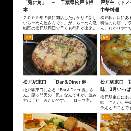
「兎に角」 ～ 千葉県松戸市根
戸芽主 （ド
本
中華料理
２００５年の夏に開店したばかりの新し
松戸駅西口にあ
いらーめん屋さんです。が、らーめん激
料理のお店「戸
戦区の松戸駅周辺で早くも行列が出来る
ん。わかりやす
お店となってます。昼食時などは、結構
をでて、ロータ
松戸
松戸
外で待つ人の列を見る場合が多いので人
面へ。 すぐに
気があることは間違いないでしょう。
ぶつかるので、
場所は、ＪＲ松戸駅東口を...
手にあります。ロ
松戸駅東口 「Bar＆Diner 毘」
松戸駅東口 
味」3月いっ
松戸駅東口にある「Bar＆Diner 毘」さ
ん。毘沙門天の「毘」なんですが、読み
松戸駅東口にあ
方は「ビ」みたいです。 ローマ字表
味」さんが、平成
記は、「Vi]なんで、「ヴィ」かもしれま
予定とのことで
せん。松戸駅東口のロータリーの三井住
ニ」は、朝鮮語
友銀行前の十字路を右折して、3分程度
松戸
松戸
す。屋号の通り
歩いた左手で...
す。 松戸駅東
前の通りを右折し