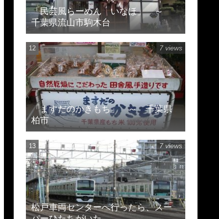
「民芸風らーめん いなほ」 ～
千葉県流山市駒木台
7 views
「ますだのかきもち」 ～ 千葉県
柏市
7 views
松戸車両センターへ行ったら、スー
パーひたちがいた