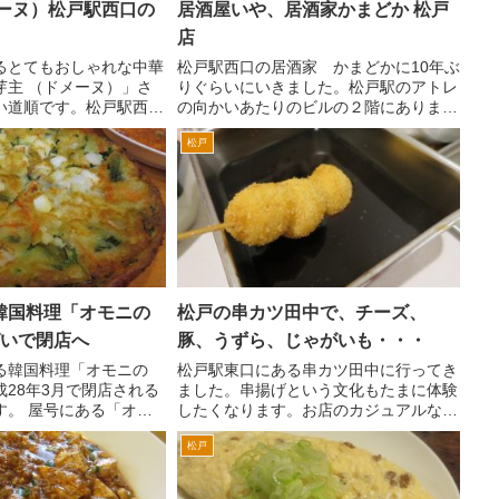
メーヌ）松戸駅西口の
居酒屋いや、居酒家かまどか 松戸
店
るとてもおしゃれな中華
松戸駅西口の居酒家 かまどかに10年ぶ
芽主 （ドメーヌ）」さ
りぐらいにいきました。松戸駅のアトレ
い道順です。松戸駅西口
の向かいあたりのビルの２階にありま
リーをまっすぐ江戸川方
す。 入店すると、店員さんから「き
松戸
旧水戸街道の交差点に
ょうは、自動車を運転される方はいらっ
右へ。次の信号の手前右
しゃいますか？」。こんなの初めて聞か
イヤルホ...
れた。飲ませたほうも責任...
韓国料理「オモニの
松戸の串カツ田中で、チーズ、
ぱいで閉店へ
豚、うずら、じゃがいも・・・
る韓国料理「オモニの
松戸駅東口にある串カツ田中に行ってき
28年3月で閉店される
ました。串揚げという文化もたまに体験
す。 屋号にある「オモ
したくなります。お店のカジュアルな雰
で「お母さん」の意味で
囲気もいいです。 松戸駅東口を出
松戸
、オモニがやっていま
て、ダブルデッキを地上に降ります。ピ
口、イトーヨーカドー
アザ松戸ビル一階の吉野家の脇を通りま
ます。3分...
す。突き当たりを左折すると...