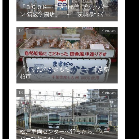
「ＢＯＯＫ ＢＡＨＮ ブックバー
ン 筑波学園店」 ～ 茨城県つくば
市天久保 ※閉店してます
7 views
「ますだのかきもち」 ～ 千葉県
柏市
7 views
松戸車両センターへ行ったら、スー
パーひたちがいた