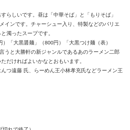
出すらしいです。昼は「中華そば」と「もりそば」
がメインです。チャーシュー入り、特製などのバリエ
っと濁ったスープです。
0円）「大黒醤麺」（800円）「大黒つけ麺（表）
に言うと大勝軒の新ジャンルであるあのラーメン二郎
いただければよいかなとおもいます。
んつ遠藤 氏、らーめん王小林孝充氏などラーメン王
（スープ切れで終了）