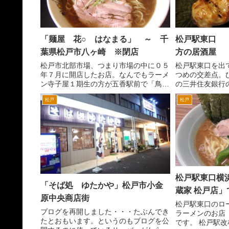
「麺屋 花○ はなまる」 ～ 千
松戸駅東口 
葉県松戸市八ヶ崎 ※閉店
方の居酒屋
松戸市北部市場、つまり市場の中に０５
松戸駅東口を出
年７月に開店したお店。なんでもラーメ
つめの交差点。
ン寺子屋１期生の方が五香駅前で「鳥こ
の三井住友銀行
まち」という居酒屋をやってらっしゃ
を右折すると、
松戸
松戸
り、その傍らでこちらでラーメン店をは
んがあります。
じめたとか。 情報が少ない中毎日通
す。 居酒屋「
る道なんで、気になりはいっ...
炉端風の居酒屋と
松戸駅東口横
「そば処 ゆたかや」松戸市小金
蔵家 松戸店
原中央商店街
松戸駅東口のロ
ブログを再開しました・・・たぶんでき
ラーメンのお店
たとおもいます。というのもブログを公
です。 松戸駅