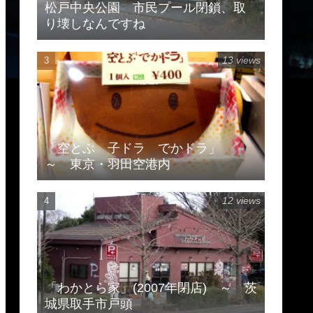
松戸中央公園 市民プール閉鎖、取
り壊しなんですね
13 views
「空とぶ 子ドラ でかドラ」
～ 東京・羽田空港内
12 views
「わかとら家」(2007年閉店) ～ 茨
城県取手市戸頭