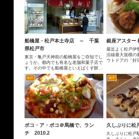
船橋屋・松戸本土寺店 ～ 千葉
銀座アスター
県松戸市
最近よく松戸伊
沿線最大規模の
東京・亀戸天神前の船橋屋をご存知でし
ウトドアの「好
ょうか。都内でも有名な老舗和菓子店で
ナントもはっい
す。その中でも船橋屋といえばくず餅で
す。 ちょくち
す。 くず餅と言ったら他にもあるので
もきになります
松戸
松戸
すが、やはり船橋屋じゃなければという
してもレストラン
人も多いのではないでしょうか。 そん
なくず餅で有名な船橋屋の...
ポコ・ア・ポコ＠馬橋で、ラン
久しぶりに松
チ 2010.2
久しぶりに松戸
丸」さんへ。会