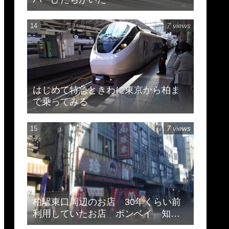
7 views
はじめて特急ときわに東京から柏ま
で乗ってみる
7 views
柏駅東口周辺のお店 30年くらい前
利用していたお店 ボンベイ 知味
斎 珍来