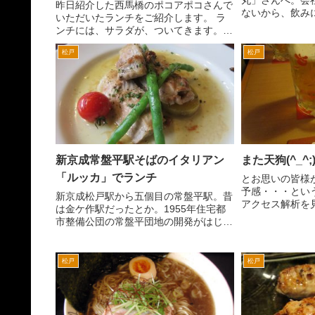
昨日紹介した西馬橋のポコアポコさんで
ないから、飲み
いただいたランチをご紹介します。 ラ
には、生存確認
ンチには、サラダが、ついてきます。シ
には顔をだしと
ンプルなグリーンサラダ。器は、木製で
いる！年末だし
松戸
松戸
す。 昨日、shoojiさんからコメントいた
ー席へ。まずは、
だいたナポリタンです。こういうお店で
は、昔ながらのナ...
新京成常盤平駅そばのイタリアン
また天狗(^_^;
「ルッカ」でランチ
とお思いの皆様
予感・・・とい
新京成松戸駅から五個目の常盤平駅。昔
アクセス解析を
は金ケ作駅だったとか。1955年住宅都
アクセスが、少ない
市整備公団の常盤平団地の開発がはじま
はりチェーンの
り、金ケ作駅として開業。のちに1960
の関心は、少な
年に常盤平駅に改称したそうです。地元
天狗が、お気に入.
の人から聞きました。 常盤平駅周辺
松戸
松戸
は、自分が幼稚園児の...