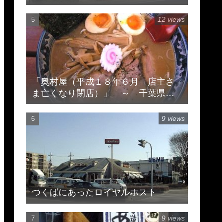
12 views
「奥村屋（平成１８年６月 店主さ
ま亡くなり閉店）」 ～ 千葉県柏
市豊住
9 views
つくばにあったロイヤルホスト
9 views