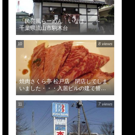
「民芸風らーめん いなほ」 ～
千葉県流山市駒木台
8 views
焼肉さくら亭 松戸店 閉店してしま
いました・・・入居ビルの建て替え
のため
7 views