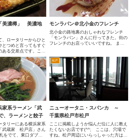
「美濃樽」 美濃地
モンラパン＠北小金のフレンチ
北小金の路地裏のおしゃれなフレンチ
「モンラパン」さんに行ってきた。街の
て、ロータリーからひと
フレンチのお店っていいですね。 まず
ひとつめと言ってもすぐ
は、食前酒。というかフレンチでもビー
のある交差点です。ここ
ルを飲むのが、おれ流(^^ゞエビス生。
ほぼすぐ右手に美濃樽さ
きょうの前菜盛り合わせ。魚は、イナダ
松戸
駅から徒歩1分、2分で
でした。 本日のスープ...
村さき」さんみたいな
いうイメ...
浜家系ラーメン「武
ニューオータニ・スパンカ ～
」で、ラーメンと餃子
千葉県松戸市松戸
ータリーにある横浜家系
ここに掲載しようか悩んだ位に人に教え
「武蔵家 松戸店」さん
たくないお店です(^^; ここは、穴場で
改札をでて、東口ダブル
すね。松戸周辺にいらっしゃった方は、