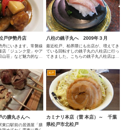
 松戸伊勢丹店
八柱の銚子丸へ 2009年３月
勢丹にいきます。常磐線
最近松戸、柏界隈にも出店が、増えてき
書店「ジュンク堂」やア
ている回転すしの銚子丸の八柱店に行っ
日山荘」など魅力的なテ
てきました。こちらの銚子丸八柱店は、
って足が向いてしまいま
他の銚子丸に比べるとすごく混んでま
ょくいくとレストラン
す。 日曜日のお昼に行ったので、混雑
。伊勢丹がリニューアル
を避けるため早めに行きました。幸い駐
松戸
は、おお...
車場は、すぐ入れました。で...
戸の膳丸さんへ
カミナリ本店（雷 本店）～ 千葉
県松戸市北松戸
駅東口駅前の居酒屋「膳
社辞めてから電車に乗ら