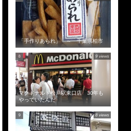
「手作りあられ」 ～ 千葉県柏市
9 views
マクドナルド松戸駅東口店 30年も
やっていたんだ
8 views