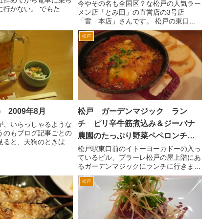
今やその名も全国区？な松戸の人気ラー
に行かない。 でもたま
メン店「とみ田」の直営店の3号店
ができないから膳丸さん
「雷 本店」さんです。 松戸の東口の
かないと。 お、混んで
人気店「とみ田」の直営店が、2008年
、よいことだ。カウンタ
松戸
に同じ松戸市内の国道6号沿いの小金付
煮込み。...
近に東池袋大勝軒 ROZEOとしてオープ
ンしました。 そして2...
) 2009年8月
松戸 ガーデンマジック ラン
チ ピリ辛牛筋煮込み＆ジーバナ
が、いらっしゃるような
うのもブログ記事ごとの
農園のたっぷり野菜ペペロンチー
見ると、天狗のときは、
ノ
松戸駅東口前のイトーヨーカドーの入っ
んですよね!(^^)! や
ているビル、プラーレ松戸の屋上階にあ
居酒屋さんだとみなさん
るガーデンマジックにランチに行きまし
いんでしょうね。 でも
た。 土日のランチタイムも貸切のこと
..
松戸
がありますので、油断できません。要確
認です。 すぐそばに聖徳大学があるの
で（席から見える）、大学...