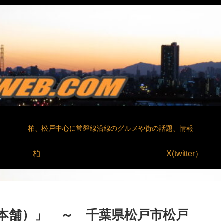
柏、松戸中心に常磐線沿線のグルメや街の話題、情報
柏
X(twitter）
本舗）」 ～ 千葉県松戸市松戸