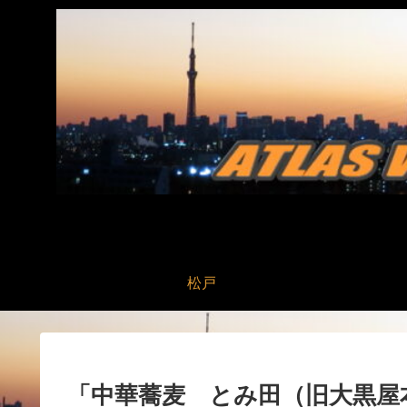
松戸
「中華蕎麦 とみ田（旧大黒屋