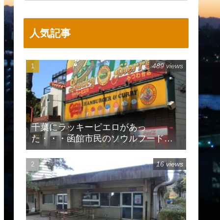
人気記事
489 views
千葉にラッキーピエロがあっ
た・・・函館市民のソウルフードで
有名
16 views