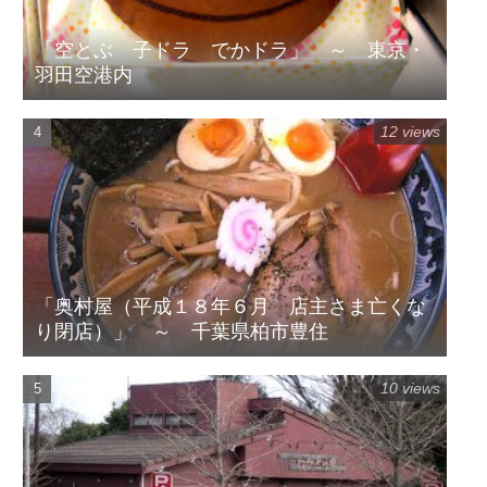
「空とぶ 子ドラ でかドラ」 ～ 東京・
羽田空港内
12 views
「奥村屋（平成１８年６月 店主さま亡くな
り閉店）」 ～ 千葉県柏市豊住
10 views