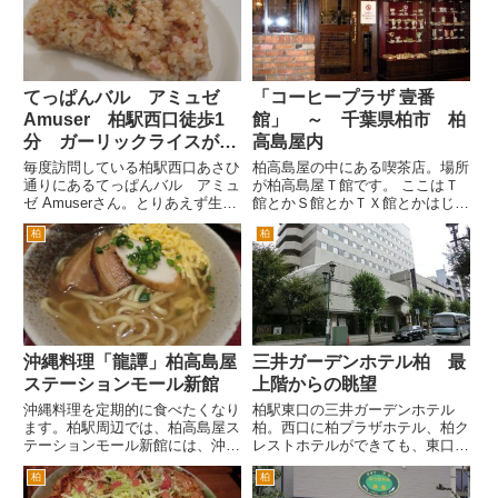
るためゆっくり食事を楽しむこ
だ左のビルの２階です。１階は、
と...
柏で有名なカレーボンベイで
す。...
てっぱんバル アミュゼ
「コーヒープラザ 壹番
Amuser 柏駅西口徒歩1
館」 ～ 千葉県柏市 柏
分 ガーリックライスが美
高島屋内
味
毎度訪問している柏駅西口あさひ
柏高島屋の中にある喫茶店。場所
通りにあるてっぱんバル アミュ
が柏高島屋Ｔ館です。 ここはＴ
ゼ Amuserさん。とりあえず生ビ
館とかＳ館とかＴＸ館とかはじめ
ール。 最近ホールのおねえさん
ていく人には大変わかりづらいん
柏
柏
が定着してきたようです。なかな
です。要するに専門店街じゃなく
かユニークで、ひとなつっこい感
て、いわゆるデパートの高島屋の
じの子でお店の雰囲気に合ってい
中にある喫茶店です。 場所が面
ると思います。 シンプル...
白くて、３階と２階の中間にあ
り...
沖縄料理「龍譚」柏高島屋
三井ガーデンホテル柏 最
ステーションモール新館
上階からの眺望
沖縄料理を定期的に食べたくなり
柏駅東口の三井ガーデンホテル
ます。柏駅周辺では、柏高島屋ス
柏。西口に柏プラザホテル、柏ク
テーションモール新館には、沖縄
レストホテルができても、東口で
羅料理専門店「龍潭」がありま
は、一番高級なホテルです。 そ
柏
柏
す。他にも沖縄料理のお店はある
の三井ガーデンホテル柏の最上階