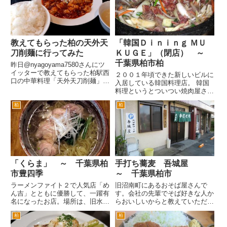
中にスパゲティが入っているもの
い。 というのも道路じゃない私
を提供してました。 コンソメ
道を入った場所にあるんですね。
ベ...
行く...
教えてもらった柏の天外天
「韓国Ｄｉｎｉｎｇ ＭＵ
刀削麺に行ってみた
ＫＵＧＥ」（閉店） ～
千葉県柏市柏
昨日@nyagoyama7580さんにツ
イッターで教えてもらった柏駅西
２００１年頃できた新しいビルに
口の中華料理「天外天刀削麺」さ
入居している韓国料理店。 韓国
んに行ってみた。 柏駅西口を出
料理というとついつい焼肉屋さん
てロータリー右gへ。高島屋沿い
みたいな雰囲気を想像しますが、
に６号方面へ。高島屋駐車場の隣
柏
柏
こちらはおしゃれなレストラン、
りあたりですね。 こちらは、店
あるいはバーといった雰囲気で
名にもあるとおり刀削...
す。 でもお通しは、やはりキム
チにカクテキでした（笑。しかも
お...
「くらま」 ～ 千葉県柏
手打ち蕎麦 吾城屋
市豊四季
～ 千葉県柏市
ラーメンファイト２で人気店「め
旧沼南町にあるおそば屋さんで
ん吉」とともに優勝して、一躍有
す。会社の先輩でそば好きな人か
名になったお店。場所は、旧水戸
らおいしいからと教えていただき
街道のヤングボウルの高架橋の交
行ってみました。 場所は、国道
柏
柏
差点、つまりめん吉がある交差点
１６号線を柏市街から千葉方面へ
を柏方面へ。ちょっと進むと信号
進み大島田交差点を左折して県道