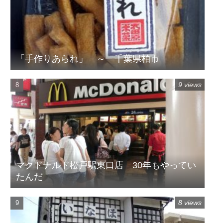
「手作りあられ」 ～ 千葉県柏市
9 views
マクドナルド松戸駅東口店 30年もやってい
たんだ
8 views