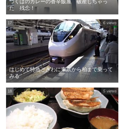
つくばのカレーの香辛飯屋 破産しちゃっ
た 残念！
6 views
はじめて特急ときわに東京から柏まで乗って
みる
5 views