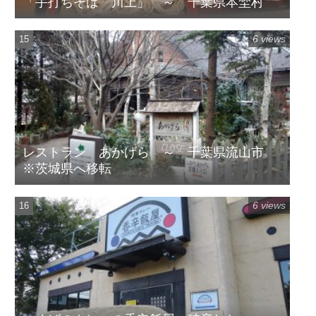
「手打ちそば 川上」 ～ 千葉県本埜村
6 views
レストラン あかげら ～ 千葉県流山市
※茨城県へ移転
6 views