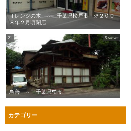
オレンジの木 ～ 千葉県松戸市 ※２００
８年２月頃閉店
5 views
鳥善 ～ 千葉県柏市
カテゴリー