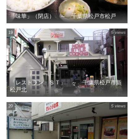
「味華」（閉店） ～ 千葉県松戸市松戸
5 views
「レストラン ＳＴ」 ～ 千葉県松戸市新
松戸北
5 views