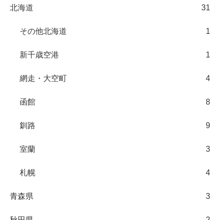
北海道
31
その他北海道
1
新千歳空港
1
網走・大空町
4
函館
8
釧路
9
室蘭
3
札幌
4
青森県
3
秋田県
2