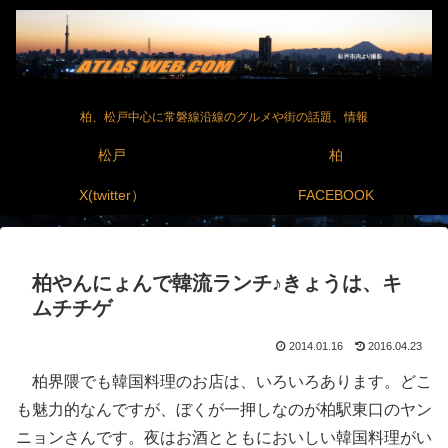
柏、松戸中心に常磐線沿線のグルメや街の話題、情報
松戸
柏
X(twitter）
FACEBOOK
柏やんにょんで韓流ランチ♪きょうは、キ
ムチチゲ
2014.01.16
2016.04.23
柏界隈でも韓国料理のお店は、いろいろあります。どこ
も魅力的なんですが、ぼくが一押しなのが柏駅東口のヤン
ニョンさんです。夜はお酒とともにおいしい韓国料理がい