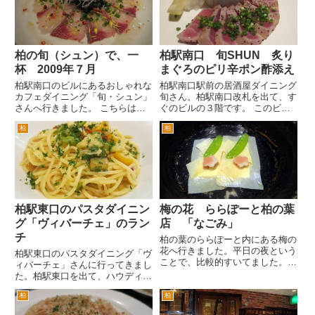
子とちゃんぽんのセットくださ...
柏の旬（シュン）で、一
柏駅南口 旬SHUN 炙り
杯 2009年７月
まぐろのピリ辛ポン酢添え
柏駅南口のビルにあるおしゃれな
柏駅南口駅前の居酒屋ダイニング
カフェダイニング「旬・シュン」
旬さん。柏駅南口改札を出て、す
さんへ行きました。 こちらは、
ぐのビルの３階です。 このビル
お通しに食前酒が、つくんですよ
は、飲食店がたくさん入ってま
柏
柏
ね。 これが、うまかった。チー
す。特に最上階のガラス張りのレ
ズの味噌づけです。チーズを味噌
ストランがきになりますが、レン
につけたものらしいんですが、ほ
タルルームみたいなことが書いて
どよい程度の味噌味がしてい
あります。 まあ、話が脱線し
て、...
ま...
柏駅東口のパスタダイニン
梅の花 ららぽーと柏の葉
グ「ヴィバーチェ」のラン
店 「なごみ」
チ
柏の葉のららぽーと内にある梅の
花へ行きました。平日の夜という
柏駅東口のパスタダイニング「ヴ
ことで、比較的すいてました。そ
ィバーチェ」さんに行ってきまし
のためかテーブル席ではなくて、
た。柏駅東口を出て、ハウディー
奥の個室、お座敷へ案内されまし
モール（イトーヨーカドーの前の
た。 料理がコースで、出てくる
柏
柏
道）を進みます。旧水戸街道の交
のですが、そのたびに運ばれてく
差点を横断したら、ちょっと進ん