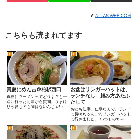
ATLAS WEB.COM
こちらも読まれてます
柏
柏
真夏にめん吉＠柏駅西口
お盆はリンガーハットは、
ランチなし 頼み方あたふ
真夏にラーメンってどうよ？と一
緒に行った同輩から質問。うまけ
たして
りゃ夏も冬も関係ないんじゃい。
お盆も仕事。仕事なんで、ランチ
ってことで、柏のうまいラーメン
に長崎ちゃんぽんリンガーハット
屋さんめん吉さんへ。 この炎天
に行きました。 いつものちゃん
下だと駅から遠いお店は、歩いて
ぽんセットにしようとしたら、メ
行くのも大変。でもめん吉さん
柏
柏
ニューにランチメニューがない。
は、柏駅西口あるいは南口を出
あれ？お盆だから、ランチやっ
て、...
てないのか？とおもい、 え〜餃