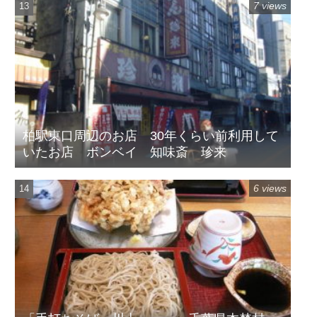
7 views
柏駅東口周辺のお店 30年くらい前利用して
いたお店 ボンベイ 知味斎 珍来
6 views