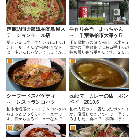
のですが、ここの方が比較的喫煙
は、９階です。３０階建の柏タワ
者が少ない印象なので。 分煙
ーができて、高さではそれほどで
じゃない居酒屋で、たばこモクモ
もなくなってしまいました。 ９
ク...
階...
定期訪問＠龍潭柏高島屋ス
手作り弁当 よっちゃん
テーションモール店
～ 千葉県柏市大津ヶ丘
夏といえば生！生といえばオリオ
千葉県柏市の旧沼南町、大津ヶ丘
ンビール！そんな沖縄好きな人
団地の千葉銀並びにある手作りの
は、多いんじゃないでしょうか。
持ち帰り弁当屋さんです。２００
やはりオリオンの生は、うまい！
７年に柏ぐるめ掲示板に「てぃば
柏
柏
オリオン生を飲みたいならば沖縄
ぁさん」から 「お弁当でいつも
料理のお店が、てっとりばやいで
ご飯がたっぷりな・・多めといっ
すね。龍潭柏高島屋ステーション
た感でしょうか。素朴なお弁当屋
モール店にきました。 まず
さんがあります。おばちゃん2
は、...
人...
シーフードスパゲティ
cafeマ カレーの店 ボン
～ レストランコハク
ベイ 2010.6
柏市南増尾のレストランコハクの
柏の人気カレー店だったボンベイ
ちょっとびっくりのメニューで
が、復活したというので、行って
す。昔からあるメニューなんです
みました。会社で、事前に行った
が、シーフードスパゲティです。
ひとから場所を聞いて、情報収
柏
柏
今から思えばスープスパゲティが
集。 しかし、誰に聞いても、い
流行る前からこちらは、スープの
まひとつ場所が、よくわからな