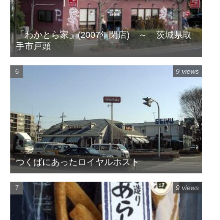
「わかとら家」(2007年閉店) ～ 茨城県取
手市戸頭
9 views
つくばにあったロイヤルホスト
9 views