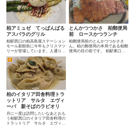
があるＴ字路があるのですが、そ
船取線（船橋・我孫子線）に入り
の交差点の右手です。店舗脇に
ます。 左手に旧沼南町役場（現
駐...
在...
柏アミュゼ てっぱんばる
とんかつつかさ 柏郵便局
アスパラのグリル
前 ロースかつランチ
柏駅西口の柏高島屋ステーション
柏郵便局前のとんかつつかささ
モール新館前に今年もクリスマツ
ん。柏の郵便局の本局である柏郵
リーが登場しています。人通りが
便局の目の前です。 柏駅東口を
そんなに多い場所じゃないので構
出てイトーヨーカドー前の通り
柏
図はお好みで撮影できます。スマ
(ハウディモール)でも、そごう脇
ホで撮影している若い女性が多い
のサンサン通りでもよいんです
ですね。 このクリスマスツリー
が、まっすぐ進むと駅からの通り
の下の通りへ降ります。あさひ
から交差するように旧水戸街道が
通...
あり...
柏のイタリア田舎料理トラ
ットリア サルタ エヴィ
ーバ 新そばのラビオリ
月に一度は訪問したいなあとおも
う柏駅西口のイタリア田舎料理の
トラットリア サルタ エヴィー
バ。がんばって営業中です。 柏
駅西口から国道６号を越えた、裏