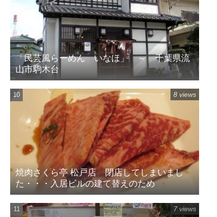
「民芸風らーめん いなほ」 ～ 千葉県流
山市駒木台
8 views
焼肉さくら亭 松戸店 閉店してしまいまし
た・・・入居ビルの建て替えのため
7 views