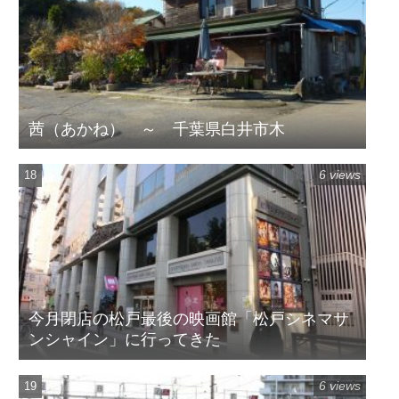
茜（あかね） ～ 千葉県白井市木
6 views
今月閉店の松戸最後の映画館「松戸シネマサ
ンシャイン」に行ってきた
6 views