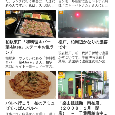
た。ランチに行く機会は、たまに
ョンモール新館にあるベトナム料
あるんですが、夜は、久し振りか
理「ニャーベトナム」さんに行き
もしれませんね。 香辛飯屋は、
ました。 新館がオープンした当
柏
柏
よくメニューが、変わるので、久
初からのお店です。開店当初は、
し振りというか、ちょっと訪問期
ベトナムの民族衣装を着たスタッ
間が、あくと、どうオーダーして
フさんが大量にいて、気合入って
よいかわからなくなるのが、難点
る感がすごかったんですが、最
で...
近...
柏駅東口「和料理＆バー
松戸、柏周辺かなりの濃霧
聖-Masa」ステーキお重ラ
です
ンチ
現在松戸、柏、我孫子付近で濃霧
がすごいです。午後10時現在千
柏駅東口ウラカシにある「和料理
葉県、茨城県に濃霧注意報が発令
＆バー 聖-Masa-」さん。柏駅
されています。 これは、国道6号
東口からイトーヨーカドー前の通
岩瀬交差点付近です。背後のドゥ
り（ハウディモール）をまっすぐ
カティのディーラーの看板がうっ
柏
柏
歩いていき、旧水戸街道を超えた
すらとみえます。 同じく6号南
あたりを「ウラカシ」と言うひと
花島の交差点です。濃霧のた...
がいます。「ウラカシ」は、「裏
柏」からきているとか。原宿...
バルへ行こう 柏のアミュ
「楽山担担麺 南柏店」
ゼてっぱんバルへ
（２００８．１月 閉
店） ～ 千葉県柏市中新
仕事がひと段落する金曜日。明日