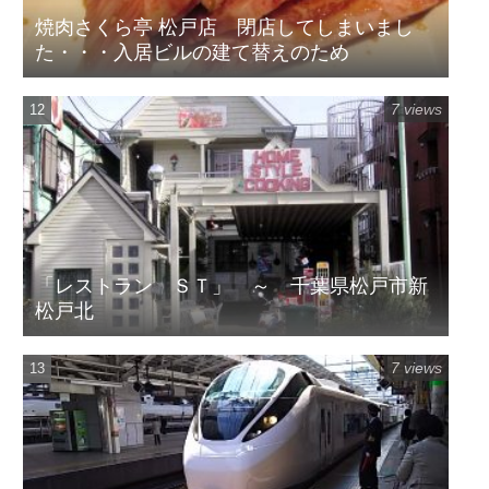
焼肉さくら亭 松戸店 閉店してしまいまし
た・・・入居ビルの建て替えのため
7 views
「レストラン ＳＴ」 ～ 千葉県松戸市新
松戸北
7 views