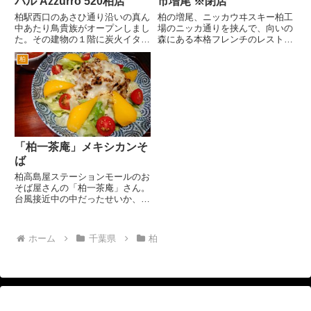
バル Azzurro 520柏店
市増尾 ※閉店
柏駅西口のあさひ通り沿いの真ん
柏の増尾、ニッカウヰスキー柏工
中あたり鳥貴族がオープンしまし
場のニッカ通りを挟んで、向いの
た。その建物の１階に炭火イタリ
森にある本格フレンチのレストラ
アンバル Azzurro 520＋Caffe
ンです。以前同じ場所で、レスト
柏
が、突貫工事で建設中です。
ラン エトワルとして営業してい
東京の江戸川区で複数店舗を展開
ましたが、しばし休業していまし
するイタリアンとスペイン料理を
た。 その後の２００８年７月に
食べられるお店の...
装いも新たに「エトワル亭」と
い...
「柏一茶庵」メキシカンそ
ば
柏高島屋ステーションモールのお
そば屋さんの「柏一茶庵」さん。
台風接近中の中だったせいか、珍
しく空いていたので迷わず入店。
なんてことはない、その後続々と
お客様が入ってきました。おそば
ホーム
千葉県
柏
なので男女問わず、お一人のお客
様も多いです。 まずはノンア...