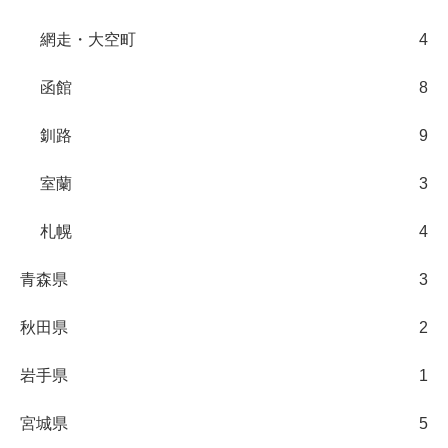
網走・大空町
4
函館
8
釧路
9
室蘭
3
札幌
4
青森県
3
秋田県
2
岩手県
1
宮城県
5