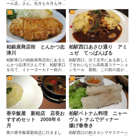
のお店（ラーメン屋さんという感
ール店」さん。先月も今月も沖縄
じですが）があったのですが、最
に行くので沖縄不足ではないので
近はこちらみの太のみで営業して
柏
柏
すが、沖縄不足の時には気軽に沖
います。 和風のレストランと
縄気分を味わうことができます。
い...
最近外の夜景には東横インのネ
オンが目立つようになりました...
柏銀座商店街 とんかつ志
柏駅西口あさひ通り アミ
津川
ュゼ てっぱんばる
柏駅東口の柏銀座商店街にあると
柏駅西口。出て左手にある新しく
んかつ志津川さんです。柏駅東口
てきれいなビル高島屋ステーショ
を出て、イトーヨーカドー前の通
ンモール 新館。この前の道が柏
りを旧水戸街道までいきます。旧
あさひ通りです。国道6号まで左
柏
柏
水戸街道の交差点の右手に柏神社
右に飲食店が軒を連ねています。
があります。 柏神社の左の路
このあさひ通りの途中の左側に
地をまっすぐ行きます。左手に柏
あるのが「アミュゼ てっぱんば
ローカルでは有名なホワイト餃
る」さんです。イタリアとフラ...
子...
香辛飯屋 新柏店 店長お
柏駅ベトナム料理 ニャー
すすめセット 2008年６
ヴェト ナムでディナー
月
揚げ春巻き
夜の香辛飯屋新柏店に行きまし
柏駅西口の柏タカシマヤステーシ