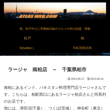
柏、松戸中心に常磐線沿線のグルメや街の話題、情報
松戸
柏
X(twitter）
FACEBOOK
ラージャ 南柏店 ～ 千葉県柏市
2013.05.17
2013.05.31
南柏にあるインド。パキスタン料理専門店ラージャさんで
す。こちらは、柏駅西口にあるラージャ柏店さんと同系列
のお店です。
他には、津田沼(千葉）、つくば(茨城）、神谷町（東京）