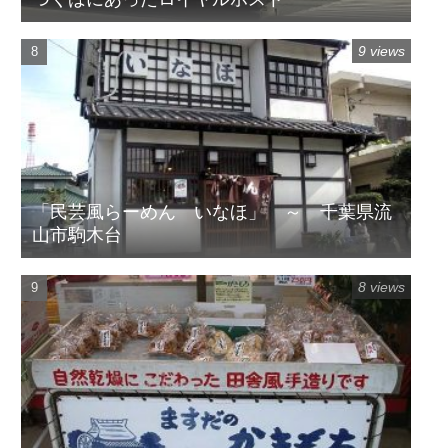
9 views
「民芸風らーめん いなほ」 ～ 千葉県流
山市駒木台
8 views