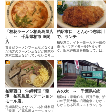
ールが、飲めないからサン・ペレ
柏
柏
スランプのサンプラザ中野が、
グリノ。 前菜の野菜をいろいろ
「死ぬ前に食べたい食べ物は、ボ
詰め込んだお料理。 ローストビ
ンベイのカレー」といったのも有
ー...
名な話です。 残念ながら、入居
してい...
「桂花ラーメン柏高島屋店
柏駅東口 とんかつ志津川
」 ～ 千葉県柏市 ※閉
で、ランチ
店
柏駅東口。イトーヨーカドー前の
通り(ハウディモール)をまっす
昔まだラーメンブームなどなくま
ぐ。旧水戸街道を横断して、はじ
だ地方のラーメン店などが関東や
めての十字路を右折するとすぐ右
東京に出店などしていないころに
手です。 近くには、ホワイト餃
テレビで、熊本の地元で有名なラ
子があります。柏神社の横の路地
柏
柏
ーメン屋さんが東京・新宿に出店
からも来ることができます。 ラ
して話題になっているというのを
ンチメニューは、こんな感じ。
見たことがあります。そんな今の
千...
地方から東京のラーメンブーム
の...
柏駅西口 沖縄料理「龍
みの太 ～ 千葉県柏市
潭 柏高島屋ステーション
船取線（県道船橋、我孫子線）沿
モール店」
いの手賀大橋の旧沼南側にむか～
しからある和風レストラン。ちょ
定期訪問先となっている沖縄料理
っと前までは、隣接して中華料理
「龍潭 柏高島屋ステーションモ