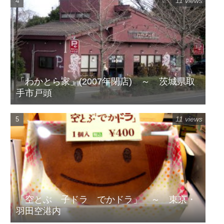
11 views
「わかとら家」(2007年閉店) ～ 茨城県取
手市戸頭
11 views
「空とぶ 子ドラ でかドラ」 ～ 東京・
羽田空港内