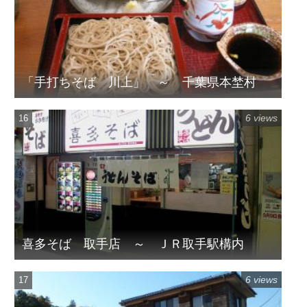
「手打ちそば 川上」 ～ 千葉県本埜村
6 views
喜多そば 取手店 ～ ＪＲ取手駅構内
6 views