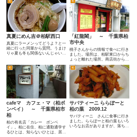
柏
柏
真夏にめん吉＠柏駅西口
「紅龍閣」 ～ 千葉県柏
市中央
真夏にラーメンってどうよ？と一
緒に行った同輩から質問。うまけ
桃子さんからの情報で食べに行き
りゃ夏も冬も関係ないんじゃい。
ました。場所は、柏駅東口からち
ってことで、柏のうまいラーメン
ょっと離れた場所。商店街から住
屋さんめん吉さんへ。 この炎天
宅街になろうかという地域です。
下だと駅から遠いお店は、歩いて
柏
柏
１６号からだと、焼肉平城苑（柏
行くのも大変。でもめん吉さん
温泉隣）脇を入り、柏郵便局の前
は、柏駅西口あるいは南口を出
の通りを入り南柏方面へずっと進
て、...
み、レイソルサッカー前の通り...
cafeマ カフェ・マ（柏ボ
サバティーニ ららぽーと
ンベイ） ～ 千葉県柏市
柏の葉 2009.12
柏
サバティーニ さんに食事に行き
ました。ららぽーと柏の葉もいろ
柏の有名店「カレー ボンベ
いろなお店がありますが、落ち着
イ」。柏に在住、柏に通勤通学す
いて、ゆっくり食事ができるの
るひとは、知らないひとは、居な
が、いいですね。 車でいくとビ
いくらいの有名店でした。 爆風