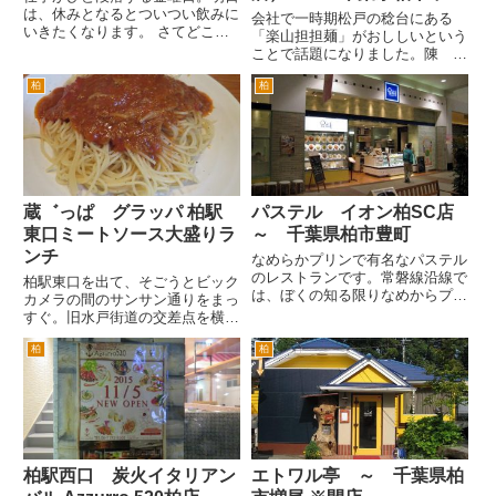
は、休みとなるとついつい飲みに
宿
会社で一時期松戸の稔台にある
いきたくなります。 さてどこ
「楽山担担麺」がおししいという
へ？と考えると足が向くのが、柏
ことで話題になりました。陳 健
駅西口あさひ通りにあるアミュ
一氏のお店「四川飯店」の担担麺
ゼ てっぱんバルさん。 まず
柏
柏
の味に近いというのが理由でし
は、野菜を補給。ラタトゥュ。
た。 そんな中気がつけば南柏の
焼き野菜。どんどん野菜を補給。
旧水戸街道沿いにも同名のお店が
チカ...
出来ました。おそらく市川市の北
総開...
蔵゛っぱ グラッパ 柏駅
パステル イオン柏SC店
東口ミートソース大盛りラ
～ 千葉県柏市豊町
ンチ
なめらかプリンで有名なパステル
のレストランです。常磐線沿線で
柏駅東口を出て、そごうとビック
は、ぼくの知る限りなめからプリ
カメラの間のサンサン通りをまっ
ンを販売するパステルは、柏高島
すぐ。旧水戸街道の交差点を横断
屋の食品売り場。 そしてパステ
して３０秒ほど歩いた右手に
ルのレストランは、上野の丸井く
柏
柏
「蔵゛っぱ」さんがあります。
らいにしかない・・・ と思って
「グラッパ」と読みます。 一
いたんですが、南柏のイオンシ
見和風っぽく暖簾も出てたりしま
ョ...
すが、ランチタイムはパスタメイ
ンで、...
柏駅西口 炭火イタリアン
エトワル亭 ～ 千葉県柏