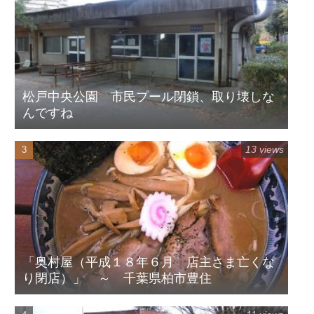
松戸中央公園 市民プール閉鎖、取り壊しな
んですね
13 views
「奥村屋（平成１８年６月 店主さま亡くな
り閉店）」 ～ 千葉県柏市豊住