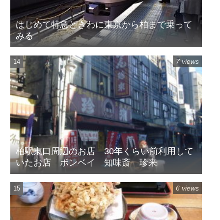
はじめて特急ときわに東京から柏まで乗って
みる
7 views
柏駅東口周辺のお店 30年くらい前利用して
いたお店 ボンベイ 知味斎 珍来
6 views