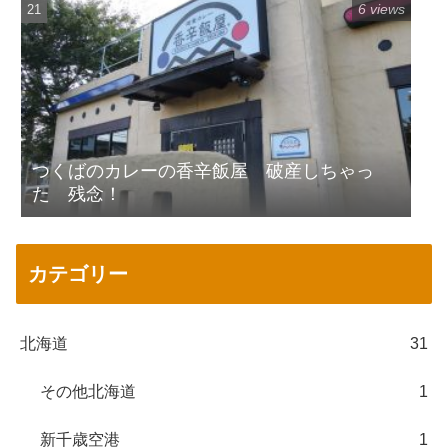
6 views
つくばのカレーの香辛飯屋 破産しちゃっ
た 残念！
カテゴリー
北海道
31
その他北海道
1
新千歳空港
1