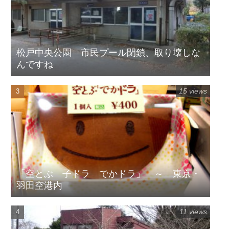
松戸中央公園 市民プール閉鎖、取り壊しな
んですね
15 views
「空とぶ 子ドラ でかドラ」 ～ 東京・
羽田空港内
11 views