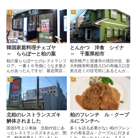
柏
柏
韓国家庭料理チェゴヤ
とんかつ 洋食 シイナ
～ ららぽーと柏の葉
～ 千葉県柏市
柏の葉ららぽーとのレストランフ
柏市根戸と宿連寺の境目付近、新
ロア。一番１６号側にうなぎ屋さ
大利根有料道路入口の布施入口交
んがあったんですが、最近閉店。
差点近くの住宅街にあるとんかつ
そして新たに開店したのが、この
屋さん。 場所としては、バス通
柏
柏
韓国家庭料理チェゴヤさんです。
りから入った場所で地元のひとじ
はじめて聞いた店名ですが、この
ゃないとわかりづらい場所です。
界隈だとモラージュ柏や船橋東
とんかつと洋食がメインとなって
武、新しいとこでは、土浦イオ
います。とんかつの種類も多い
ン...
の...
北柏のレストランスズキ
柏のフレンチ ル・クープ
解体されました
ルにランチへ
国道6号上り車線 北柏付近にあ
多くを語る必要がない柏のフレン
ったレストランスズキさんが、閉
チの有名店ル・クープルに行きま
店。解体作業をしていました。北
した。行ったというか、入ろうと