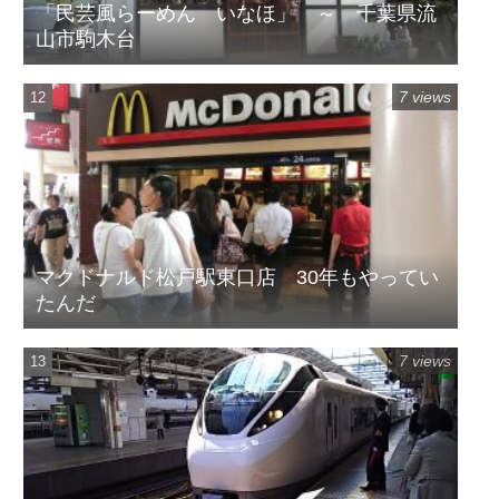
「民芸風らーめん いなほ」 ～ 千葉県流
山市駒木台
7 views
マクドナルド松戸駅東口店 30年もやってい
たんだ
7 views