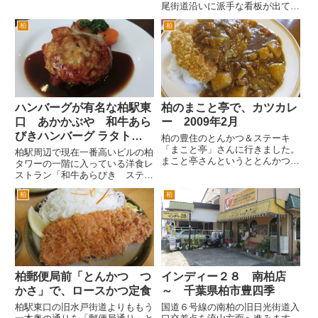
お通しに食前酒が、つくんですよ
尾街道沿いに派手な看板が出てい
ね。 これが、うまかった。チー
るので、ご存知の方も多いかもし
ズの味噌づけです。チーズを味噌
柏
柏
れません。 店舗目の前は、オ
につけたものらしいんですが、ほ
ープンカフェ風なので、お天気が
どよい程度の味噌味がしてい
よいときは外で食事をされている
て、...
お子様連れのお客様も見かけま
す...
ハンバーグが有名な柏駅東
柏のまこと亭で、カツカレ
口 あかかぶや 和牛あら
ー 2009年2月
びきハンバーグ ラタトゥ
柏の豊住のとんかつ＆ステーキ
イユ・チーズ焼き
「まこと亭」さんに行きました。
柏駅周辺で現在一番高いビルの柏
まこと亭さんというととんかつ
タワーの一階に入っている洋食レ
が、メインというイメージが、あ
ストラン「和牛あらびき ステー
るんですが、パスタやカレーを食
キ＆ハンバーグ」にランチにきま
べているひとも見ます。 という
柏
柏
した。 柏駅東口を出ると目の前
わけで、カレーにしてみることに
にビックカメラがあります。厳密
しました。まこと亭さんなんで、
にいうとスカイプラザ柏ビルにビ
カツ...
ックカメラ柏店がテナントで入
っ...
柏郵便局前「とんかつ つ
インディー２８ 南柏店
かさ」で、ロースかつ定食
～ 千葉県柏市豊四季
柏駅東口の旧水戸街道よりももう
国道６号線の南柏の旧日光街道入