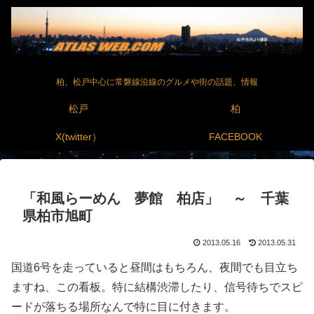
柏、松戸中心に常磐線沿線のグルメや街の話題、情報
松戸
柏
X(twitter）
FACEBOOK
「和風らーめん 夢館 柏店」 ～ 千葉
県柏市旭町
2013.05.16
2013.05.31
国道6号を走っていると昼間はもちろん、夜間でも目立ち
ますね、この看板。特に結構渋滞したり、信号待ちでスピ
ードが落ちる場所なんで特に目に付きます。