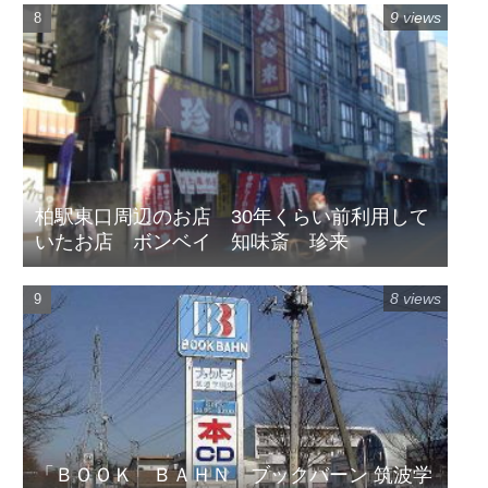
9 views
柏駅東口周辺のお店 30年くらい前利用して
いたお店 ボンベイ 知味斎 珍来
8 views
「ＢＯＯＫ ＢＡＨＮ ブックバーン 筑波学