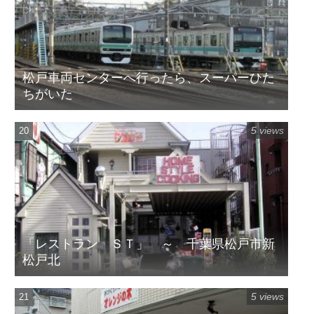
松戸車両センターへ行ったら、スーパーひた
ちがいた
5 views
「レストラン ＳＴ」 ～ 千葉県松戸市新
松戸北
5 views