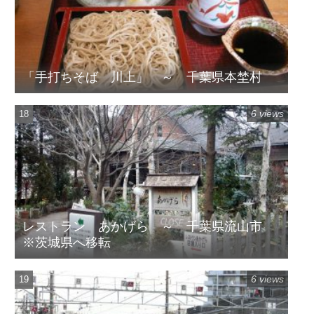
「手打ちそば 川上」 ～ 千葉県本埜村
6 views
レストラン あかげら ～ 千葉県流山市
※茨城県へ移転
6 views