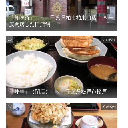
「知味斉」 ～ 千葉県柏市柏東口店 ※一
度閉店した旧店舗
6 views
「味華」（閉店） ～ 千葉県松戸市松戸
6 views