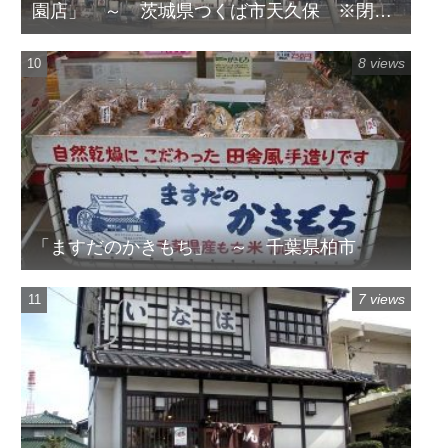
園店」 ～ 茨城県つくば市天久保 ※閉店
してます
8 views
「ますだのかきもち」 ～ 千葉県柏市
7 views