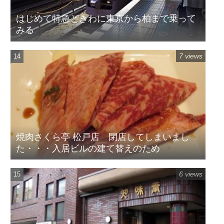
はじめて特急ときわに東京から柏まで乗って
みる
7 views
焼肉さくら亭 松戸店 閉店してしまいまし
た・・・入居ビルの建て替えのため
6 views