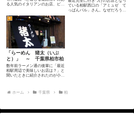
最近完全に行きつけのお店となっ
る人気のイタリアンのお店、ピッ
ている柏駅西口の「アミュゼ て
ツアマミーサさんの常連さんに大
っぱんバル」さん。なぜだろう
変人気の隠れメニュー（メニュー
か・・・ そんなに難しい問題で
には、掲載されているんで、隠れ
柏
はない。お料理がおいしい、雰囲
メニューとは言いませんね）が、
気がよい、オーナーとスタッフが
シソタクアンピザ ￥1,000...
気さくで楽しいから。 飲食店の
必要な要素がすべてそろっている
わ...
「らーめん 猪太（いぶ
と）」 ～ 千葉県柏市柏
数年前ラーメン通の後輩に「最近
柏駅周辺で美味しいお店は？」と
聞いたときに紹介されたのが小お
店。 いのししが太いと書いて
「いぶと」と読みます。 柏駅東
口をでて、左手そごう本館とスカ
ホーム
千葉県
柏
イプラザ柏ビルの間を駅から垂直
に走るサンサン通りを進み、旧水
戸...