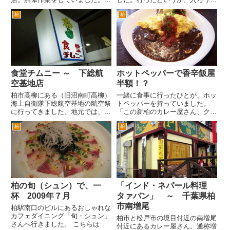
柏駅よりも我孫子よりにありまし
思ったお店が入れずウロウロして
柏
柏
た。解体のための囲いができたと
いて、ル・クープルは当然入れな
きは、リニューアルかなと思って
いよねとおもいつつ、ダメもとで
いました。でも後日解体作業が始
聞いてみようかと尋ねるとちょう
まりました。 建物が解体さ
ど入れると。ラッキー♪ 柏駅...
れ...
食堂チムニー ～ 下総航
ホットペッパーで香辛飯屋
空基地店
半額！？
柏市高柳にある（旧沼南町高柳）
一緒に食事に行ったひとが、ホッ
海上自衛隊下総航空基地の航空祭
トペッパーを持っていました。
に行ってきました。地元では、沼
「この新柏のカレー屋さん、クー
南の自衛隊とか下総自衛隊とか言
ポン持参するとカレーが半額らし
柏
柏
われてます。 地元のみなさんで
いよ」と。 その方律儀には、ホ
も、あそこは、航空自衛隊の基地
ットペッパーで気に入ったお店の
とおもっている人も多いですね。
ところを切り抜いて何枚か持って
実は、対潜哨戒機（現在は、哨...
ました。見れば、新柏の香辛飯屋
の...
柏の旬（シュン）で、一
「インド・ネパール料理
杯 2009年７月
タァバン」 ～ 千葉県柏
市南増尾
柏駅南口のビルにあるおしゃれな
カフェダイニング「旬・シュン」
柏市と松戸市の境目付近の南増尾
さんへ行きました。 こちらは、
付近にあるカレー屋さん。通称増