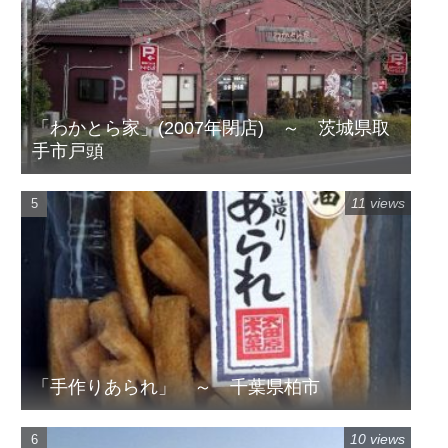
「わかとら家」(2007年閉店) ～ 茨城県取
手市戸頭
11 views
「手作りあられ」 ～ 千葉県柏市
10 views