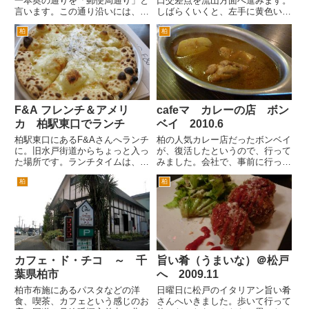
一本奥の通りを「郵便局通り」と
口交差点を流山方面へ進みます。
言います。この通り沿いには、柏
しばらくいくと、左手に黄色い看
郵便局があります。 その柏郵便
板がみえてきます。 ちょっと年
柏
柏
局の目の前にある「とんかつ つ
季の入った感じのお店「カレー専
かさ」さんです。夜は居酒屋でも
門店 インディー２８ 南柏店」
あるんですが、昼はランチタイム
さんです。 南柏店とは、いうも
があります。 カウンター、
のの本店とかあるのかなと思っ
テ...
て...
F&A フレンチ＆アメリ
cafeマ カレーの店 ボン
カ 柏駅東口でランチ
ベイ 2010.6
柏駅東口にあるF&Aさんへランチ
柏の人気カレー店だったボンベイ
に。旧水戸街道からちょっと入っ
が、復活したというので、行って
た場所です。ランチタイムは、周
みました。会社で、事前に行った
辺の会社のOLさんや主婦の方で
ひとから場所を聞いて、情報収
柏
柏
にぎわっています。お店は、二階
集。 しかし、誰に聞いても、い
です。階段の下にきょうのランチ
まひとつ場所が、よくわからな
メニューがでています。 入口に
い。 というのも道路じゃない私
は、ジム・ビームやギネスビー...
道を入った場所にあるんですね。
行く...
カフェ・ド・チコ ～ 千
旨い肴（うまいな）＠松戸
葉県柏市
へ 2009.11
柏市布施にあるパスタなどの洋
日曜日に松戸のイタリアン旨い肴
食、喫茶、カフェという感じのお
さんへいきました。歩いて行って