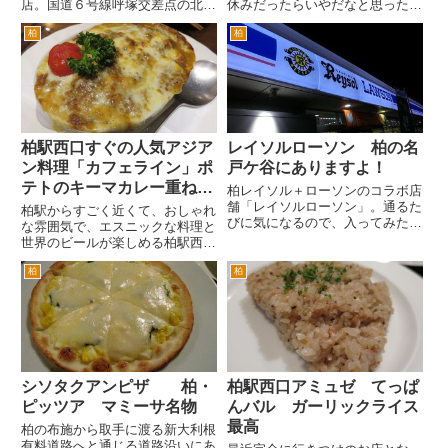
店。国道６号線呼塚交差点の北柏
休みだったらいやだなと思った
より下り車線から北柏、新大利根
ら、営業していてくれました。
柏
柏
有料道路へ抜ける道をまっすぐ。
休みだからか珍しくお客様は、僕
または、国道６号から大室、花野
らだけ。 とりあえず生ビール
井方面へ。いずれも布施入口交差
を！こちらでは、ハートランド。
点（根戸交差点とも表示してあ
きょうのお通し。鶏とサツマイモ
り...
の...
柏駅西口すぐの人気アジア
レイソルローソン 柏の名
ン料理「カフェライン」ポ
戸ケ谷にありますよ！
テトのキーマカレー重ね焼
柏レイソル＋ローソンのコラボ店
き
舗「レイソルローソン」。通るた
柏駅からすごく近くて、おしゃれ
びに気になるので、入ってみた。
な雰囲気で、エスニックな料理と
一見するとローソンなんだが、柏
世界のビールが楽しめる柏駅西口
レイソルのショップのようにも見
のカフェラインさん。 店内
える雰囲気。 ローソンのサイト
柏
柏
は、アジアンなオブジェや装飾が
によると「今回オープンする「ロ
いっぱい。店員のおねえさんもア
ーソン柏名戸ケ谷一丁目店」は...
ジアンな衣装です。とにかく駅か
ら近い。柏駅西口駅構内をでる直
前...
シソタクアンピザ 柏・
柏駅西口アミュゼ てっぱ
ピッツア マミーサ名物
んバル ガーリックライス
最高
柏の布施から取手に渡る新大利根
有料道路へと通じる道路沿いにあ