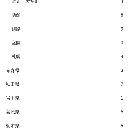
網走・大空町
4
函館
8
釧路
9
室蘭
3
札幌
4
青森県
3
秋田県
2
岩手県
1
宮城県
5
栃木県
5