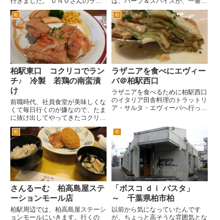
行きました。 ＵＮＯさんのラン
は、ハーブ＆スパイスが、一番行
チは、ふつう？のパスタメニュー
きます。その次が、パステルでし
柏
柏
がないのがちょっと残念。 ナ
ょうか。とにかくそこばかり行っ
ポリタンとかミートソースとか。
てるような気がします。 たまに
そんなのイタリアにないというな
は違うお店に行こうかなとカレー
らば、アマトリチャーナとかカル
屋さんへ行きました。ガネーシャ
ボ...
ガ...
柏駅東口 コクリコでラン
ラザニアを食べにエヴィー
チ♪ 冷製 若鶏の南蛮漬
バ＠柏駅西口
け
ラザニアを食べるために柏駅西口
のイタリア田舎料理のトラットリ
前職時代、社員食堂が美味しくな
ア・サルタ・エヴィーバへ行って
くて毎日行くのが嫌なので、たま
きた。 お、ほぼ満席。なんとか
に抜け出してやってきたコクリコ
一卓空いていた。入れてよかっ
です。久しぶりだぜ。会社を辞め
た。 手作りワインなんてメニュ
柏
柏
たら、なかなか来ることはないだ
ーがあった。 いわしのマリネ。
ろうと思ったけど。またまた通う
グリーンサラダ。 ストゴンラ
ことになるとは、縁があるなあ。
プ...
柏駅東口のハウディーモール...
さんるーむ 柏高島屋ステ
「ボスコ ｄｉ パスタ」
ーションモール店
～ 千葉県柏市柏
柏駅周辺では、柏高島屋ステーシ
以前から気になっていたんです
ョンモールにいきます。行くの
が、ちょっと高そうな雰囲気とな