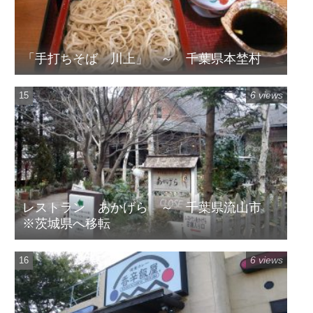
「手打ちそば 川上」 ～ 千葉県本埜村
6 views
レストラン あかげら ～ 千葉県流山市
※茨城県へ移転
6 views