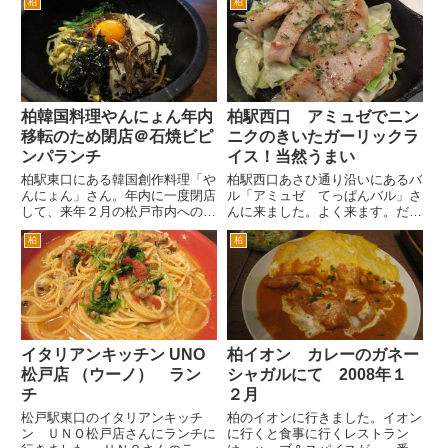
柏
柏
着屋さんや食べ物屋さんがよくで
は多いかもしれませんね。 と
きてます。 「SENSE」さん
ん...
は、アメリカ映画のなかの地方の
レストランのシーンにでてきそ...
柏韓国料理やんにょん年内
柏駅西口 アミュゼでニン
移転のため閉店＠石焼ビピ
ニクのきいたガーリックラ
ンパランチ
イス！当然うまい
柏駅東口にある韓国創作料理「や
柏駅西口あさひ通り沿いにあるバ
んにょん」さん。年内に一度閉店
ル「アミュゼ てっぱんバル」さ
して、来年２月の松戸市内への移
んに来ました。よく来ます。だい
転を予定されています。 つま
たい毎週きますかねえ。おいしい
柏
柏
り、柏のやんにょんさんで食べら
んで気づいたら足が向かってま
れるのは、あと少し。特にランチ
す。まずは、ビールを。 サンマ
は、移転してしまうとなかなか行
のカルパッチョ。サンマは、鮮度
くことができないかと思います。
がよくないと生ではおいしくいた
...
だ...
イタリアンキッチン UNO
柏イオン カレーのガネー
松戸店 （ウーノ） ラン
シャガルにて 2008年１
チ
２月
松戸駅東口のイタリアンキッチ
柏のイオンに行きました。イオン
ン ＵＮＯ松戸店さんにランチに
に行くと食事に行くレストラン