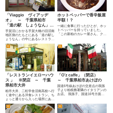
テ...
で...
「Viaggio ヴィアッヂ
ホットペッパーで香辛飯屋
オ」 ～ 千葉県柏市
半額！？
「道の駅 しょうなん」
一緒に食事に行ったひとが、ホッ
内
トペッパーを持っていました。
手賀沼にかかる手賀大橋の旧沼南
「この新柏のカレー屋さん、クー
地区側のたもとにある「道の駅し
ポン持参するとカレーが半額らし
ょうなん」の中にあるレストラ
いよ」と。 その方律儀には、ホ
ン。こういう施設にあるレストラ
ットペッパーで気に入ったお店の
柏
柏
ンというと便利だけどお味につい
ところを切り抜いて何枚か持って
ては、イマイチという印象があっ
ました。見れば、新柏の香辛飯屋
たのですが、こちら結構いいで
の...
す。 というのは場所が道の駅な
ので...
「レストランイエローハウ
「O’z caffe」（閉店）
ス 」 ※閉店 ～ 千葉
～ 千葉県柏市あけぼの
県柏市大井
国道6号線あけぼの交差点の我孫
子より柏税務署隣のイタリアンの
柏市大井、二松学舎沼南高校へ行
お店。 我孫子、国道16号方面か
く途中にある洋食レストラン。ち
ら来ると呼塚の立体を過ぎてすぐ
ょっと通りから入った場所にある
左手。 場所的にと渋滞してとき
ので、よく通る道なのですが気づ
など目に付きやすく、一度入って
柏
柏
きませんでした。 国道16号線柏
みようとおもってました。情報に
市内から柏トンネルを越えて最初