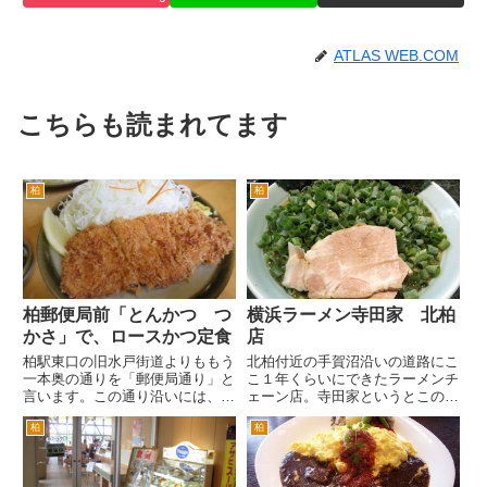
ATLAS WEB.COM
こちらも読まれてます
柏
柏
柏郵便局前「とんかつ つ
横浜ラーメン寺田家 北柏
かさ」で、ロースかつ定食
店
柏駅東口の旧水戸街道よりももう
北柏付近の手賀沼沿いの道路にこ
一本奥の通りを「郵便局通り」と
こ１年くらいにできたラーメンチ
言います。この通り沿いには、柏
ェーン店。寺田家というとこの付
郵便局があります。 その柏郵便
近だと国道１６沿いの白井にある
柏
柏
局の目の前にある「とんかつ つ
お店しか知りませんでしたが、最
かさ」さんです。夜は居酒屋でも
近は、この北柏店と柏駅の西口に
あるんですが、昼はランチタイム
もできました。 １６号沿いのお
があります。 カウンター、
店には、何度が訪問しているの