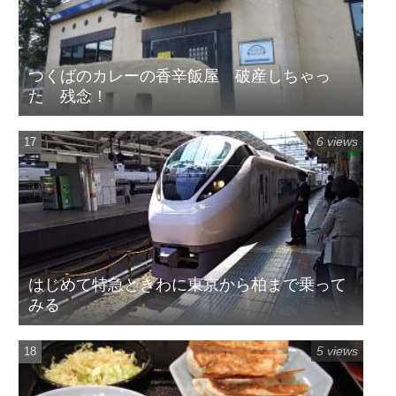
つくばのカレーの香辛飯屋 破産しちゃっ
た 残念！
6 views
はじめて特急ときわに東京から柏まで乗って
みる
5 views