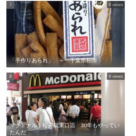
9 views
「手作りあられ」 ～ 千葉県柏市
9 views
マクドナルド松戸駅東口店 30年もやってい
たんだ