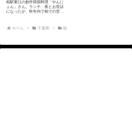
柏駅東口の創作韓国料理「やんに
ょん」さん。ランチ、夜とお世話
になったが、昨年内で柏での営業
はおわりとのことです。 柏周辺
に韓国料理のお店はいろいろある
んですが、家庭的というか手作り
ホーム
千葉県
柏
感があるところが魅力的だったの
が、やんにょんさんだったんで
す...