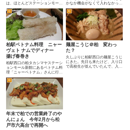
は、ほとんどステーションモール
かなか機会がなくて入れなかった
新館へ行きます。 とにかく新
パスタ屋さん。 徒歩だと駅から
柏
柏
館によくいくのですが、旧館とい
ちょっと歩きます。10分くらい
うかS館のレストランへはなぜあ
でしょうか。柏駅東口を出て、左
まり行かないです。明確な理由は
手のそごう本館脇の階段を下りま
ないのですが、新館に好きなお店
す。そのまま左手のそごう第一駐
が...
車...
柏駅ベトナム料理 ニャー
麺屋こうじ＠柏 変わっ
ヴェト ナムでディナー
た？
揚げ春巻き
久しぶりに柏駅西口の麺屋こうじ
にきた。先日も来たけど、入り口
柏駅西口の柏タカシマヤステーシ
で高校生が並んでいたんで、入ら
ョンモール新館にあるベトナム料
なかった。 並ぶの嫌いなんで。
理「ニャーベトナム」さんに行き
きょうは、すんなり入れた。でも
ました。 新館がオープンした当
入り口で待つことに。店内は、満
柏
初からのお店です。開店当初は、
員だった。 久しぶりなんで、オ
ベトナムの民族衣装を着たスタッ
ーソドックスになラーメンにし...
フさんが大量にいて、気合入って
る感がすごかったんですが、最
近...
年末で柏での営業終了のや
んにょん 今年2月から松
戸市六高台で再開へ