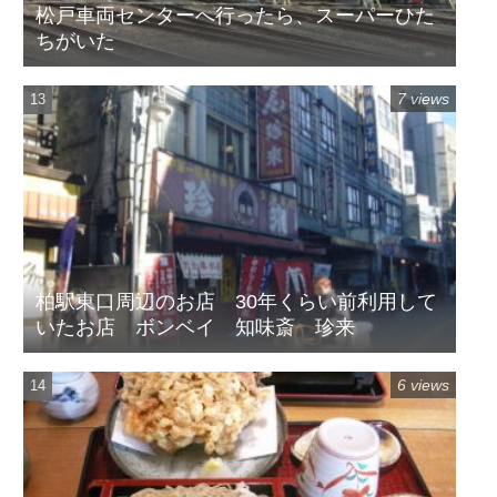
松戸車両センターへ行ったら、スーパーひた
ちがいた
7 views
柏駅東口周辺のお店 30年くらい前利用して
いたお店 ボンベイ 知味斎 珍来
6 views