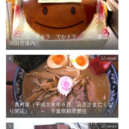
「空とぶ 子ドラ でかドラ」 ～ 東京・
羽田空港内
12 views
「奥村屋（平成１８年６月 店主さま亡くな
り閉店）」 ～ 千葉県柏市豊住
10 views