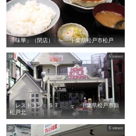
「味華」（閉店） ～ 千葉県松戸市松戸
5 views
「レストラン ＳＴ」 ～ 千葉県松戸市新
松戸北
5 views