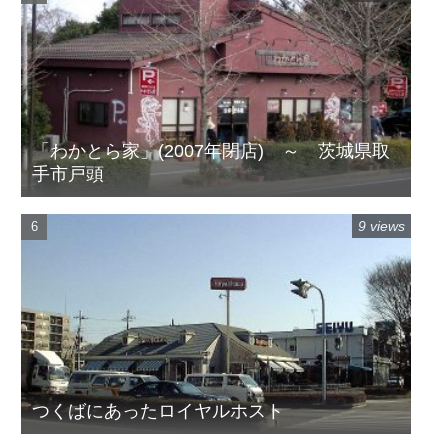
「わかとら家」(2007年閉店) ～ 茨城県取
手市戸頭
9 views
つくばにあったロイヤルホスト