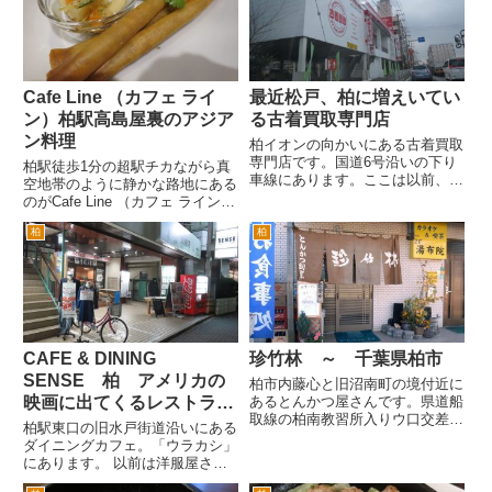
よると若い女性に人気というお...
の信号である大井の交差点を左
折。2つ目の信号が右カーブし
て...
Cafe Line （カフェ ライ
最近松戸、柏に増えいてい
ン）柏駅高島屋裏のアジア
る古着買取専門店
ン料理
柏イオンの向かいにある古着買取
専門店です。国道6号沿いの下り
柏駅徒歩1分の超駅チカながら真
車線にあります。ここは以前、洋
空地帯のように静かな路地にある
服のタカキューでした。タカキュ
のがCafe Line （カフェ ライン）
ーは、20歳位のころ松戸駅東口
さんです。 高島屋柏店と高島屋
の松戸ポンテ内に入っていたこ
柏
柏
TS館の間を入っていったあた
ろ、いろいろトラッドな服を購入
り。キネマ旬報シアターの前で
しました。懐かしい話です。お金
す。映画を見る前に食事をしてい
が...
る女性とかよくいらっし...
CAFE & DINING
珍竹林 ～ 千葉県柏市
SENSE 柏 アメリカの
柏市内藤心と旧沼南町の境付近に
映画に出てくるレストラン
あるとんかつ屋さんです。県道船
取線の柏南教習所入りウ口交差点
みたいなお店
柏駅東口の旧水戸街道沿いにある
の西側付近の田園地帯の中にあり
ダイニングカフェ。「ウラカシ」
ます。 逆井駅や藤心方面から船
にあります。 以前は洋服屋さん
取線や大津が丘へ抜ける地元の人
だったかなあ・・・この界隈も古
の裏道なので意外と知っている方