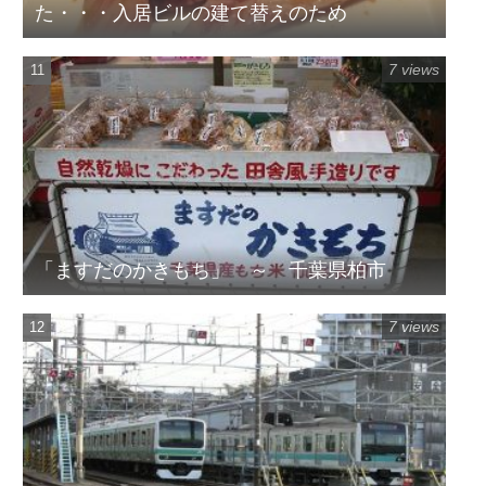
た・・・入居ビルの建て替えのため
7 views
「ますだのかきもち」 ～ 千葉県柏市
7 views