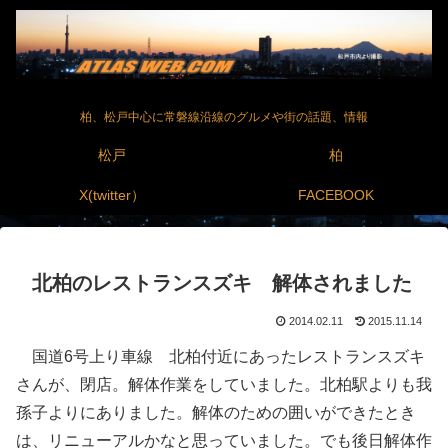
柏、松戸中心に常磐線沿線のグルメや街の話題、情報
松戸
柏
X(twitter）
FACEBOOK
北柏のレストランスズキ 解体されました
2014.02.11
2015.11.14
国道6号上り車線 北柏付近にあったレストランスズキ
さんが、閉店。解体作業をしていました。北柏駅よりも我
孫子よりにありました。解体のための囲いができたとき
は、リニューアルかなと思っていました。でも後日解体作