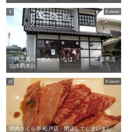
8 views
「民芸風らーめん いなほ」 ～ 千葉県流
山市駒木台
8 views
焼肉さくら亭 松戸店 閉店してしまいまし