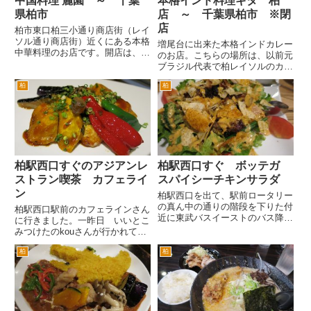
中国料理 麗園 ～ 千葉
本格インド料理ギタ 柏
県柏市
店 ～ 千葉県柏市 ※閉
店
柏市東口柏三小通り商店街（レイ
ソル通り商店街）近くにある本格
増尾台に出来た本格インドカレー
中華料理のお店です。開店は、昭
のお店。こちらの場所は、以前元
和52年3月とのことです。 こちら
ブラジル代表で柏レイソルのカレ
のお店は真っ赤な看板が印象的で
カ選手がオーナーとしてブラジル
周辺道路でも「麗園」とい看板く
柏
柏
料理のお店だった場所です。 そ
らいはご覧になった記憶がある方
の後数店のお店が入居していて現
もいらっしゃるのではないで...
在は、このカレー屋さんとなりま
した。 場所は、新柏の駅前と
お...
柏駅西口すぐのアジアンレ
柏駅西口すぐ ボッテガ
ストラン喫茶 カフェライ
スパイシーチキンサラダ
ン
柏駅西口を出て、駅前ロータリー
の真ん中の通りの階段を下りた付
柏駅西口駅前のカフェラインさん
近に東武バスイーストのバス降車
に行きました。一昨日 いいとこ
専用スペースがあります。 柏
みつけたのkouさんが行かれてい
駅西口ロータリーの真ん中の通り
た記事をみて、訪問しました。
は、主に豊四季団地や国立柏がん
柏
柏
ランチタイムによく前は通るの
センターから来るバスが、ロータ
ですが、お昼時は女性でいつも満
リーに入る前に乗客を降ろす場
席な雰囲気なんで、駅から近いけ
所...
れど未訪問でした。 喫茶店、...