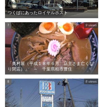
つくばにあったロイヤルホスト
9 views
「奥村屋（平成１８年６月 店主さま亡くな
り閉店）」 ～ 千葉県柏市豊住
8 views