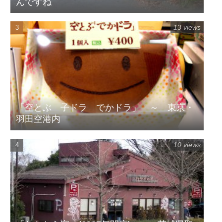
んですね
13 views
「空とぶ 子ドラ でかドラ」 ～ 東京・
羽田空港内
10 views