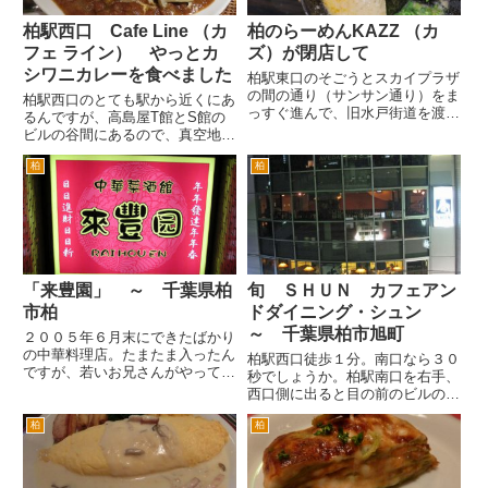
柏駅西口 Cafe Line （カ
柏のらーめんKAZZ （カ
フェ ライン） やっとカ
ズ）が閉店して
シワニカレーを食べました
柏駅東口のそごうとスカイプラザ
の間の通り（サンサン通り）をま
柏駅西口のとても駅から近くにあ
っすぐ進んで、旧水戸街道を渡っ
るんですが、高島屋T館とS館の
た右手のラーメンkazzカズさん
ビルの谷間にあるので、真空地帯
が閉店していた。 閉店という
みたいなところにある Cafe
か、行ったら違う店になってい
柏
柏
Line （カフェ ライン）さんで
た。 カズさんのリポートをア
す。 駅からすごく近いのに、
ップする前に閉店しちゃった。
静かな雰囲気の路地にあるこの隠
最...
れ家的な雰囲気が好きです...
「来豊園」 ～ 千葉県柏
旬 ＳＨＵＮ カフェアン
市柏
ドダイニング・シュン
～ 千葉県柏市旭町
２００５年６月末にできたばかり
の中華料理店。たまたま入ったん
柏駅西口徒歩１分。南口なら３０
ですが、若いお兄さんがやってい
秒でしょうか。柏駅南口を右手、
てとても親切で気さくにこちらの
西口側に出ると目の前のビルの３
リクエストに答えてくださいまし
階です。 おしゃれな雰囲気のカ
た。 「まだパンフレットとかも
柏
柏
フェバー風であり、お料理も創作
製作中でなにもないんですよ」と
系のお料理が、おいしいです。
おっしゃていたんで、詳しいこ
正直言って、一見予算が、高めか
と...
なという雰囲気ですが、意外と