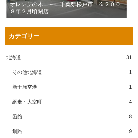
オレンジの木 ～ 千葉県松戸市 ※２００
８年２月頃閉店
カテゴリー
北海道
31
その他北海道
1
新千歳空港
1
網走・大空町
4
函館
8
釧路
9