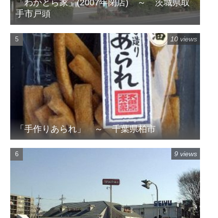
「わかとら家」(2007年閉店) ～ 茨城県取
手市戸頭
10 views
「手作りあられ」 ～ 千葉県柏市
9 views