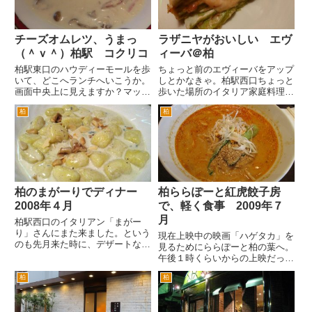
リ...
チーズオムレツ、うまっ
ラザニヤがおいしい エヴ
（＾ｖ＾）柏駅 コクリコ
ィーバ＠柏
柏駅東口のハウディーモールを歩
ちょっと前のエヴィーバをアップ
いて、どこへランチへいこうか。
しとかなきゃ。柏駅西口ちょっと
画面中央上に見えますか？マック
歩いた場所のイタリア家庭料理の
のビルの左にに小さく「コクリ
エヴィーバさん。 最近は、店員
柏
柏
コ」の看板が。ハウディモールも
さんがおススメメニューとパスタ
看板出してるんですね。 マック
の種類見本をテーブルにもってき
を右折して、コクリコへ。決定。
てくれます。 まずは、魚介と野
こちらには、かわいい看板があり
菜のサラダ ジェノバ風。ピク
ま...
ル...
柏のまがーりでディナー
柏ららぽーと紅虎餃子房
2008年４月
で、軽く食事 2009年７
月
柏駅西口のイタリアン「まがー
り」さんにまた来ました。という
現在上映中の映画「ハゲタカ」を
のも先月来た時に、デザートなど
見るためにららぽーと柏の葉へ。
のメニューに「今月のドルチェ」
午後１時くらいからの上映だった
とかあったので、来月はどうなん
ので、軽く食事してからと思っ
だろうなと思った次第です。 夜
柏
柏
て、１２時ころららぽーとへ。
訪問すると駐車場にすでに車がい
日曜日は、やはり駐車場が混んで
ました。店員さんに聞かないで、
いました。当然、レストラン街も
バ...