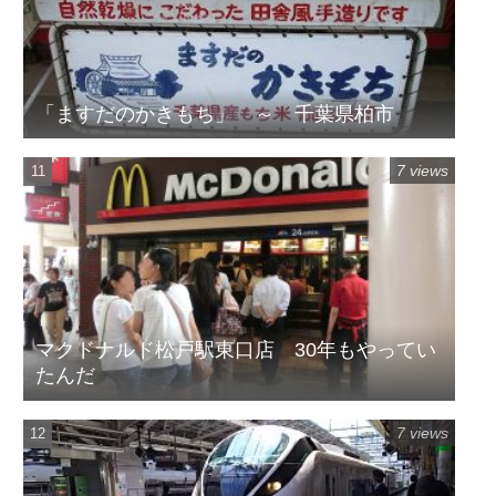
「ますだのかきもち」 ～ 千葉県柏市
7 views
マクドナルド松戸駅東口店 30年もやってい
たんだ
7 views