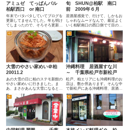
アミュゼ てっぱんバル
旬 SHUN@柏駅 南口
柏駅西口 or 南口
前 2009年６月
年末でバタバタしていてブログを
居酒屋感覚で、行けて、しかもお
更新してませんでした。年も明け
しゃれなムードなんで、最近よく
てしまったので、そろそろ更新し
いく柏駅南口の西口側でて目の前
ようかとおもいます。とりあえず
のビルにある旬 SHUN さんへ
柏
柏
はクリスマス前のアミュゼさんか
また行きました。 こちらは、お
ら。 アミュゼ てっぱんバル
通しとともに食前酒が、出ます。
さんに行く時は、柏駅西口かある
お酒飲むんで、食前酒というかな
いは南口どちらからでもいけま
んというかみたいな。 サラダ...
す...
大雪のやさい家めい＠柏
沖縄料理 居酒屋すな川
20011.2
～ 千葉県松戸市新松戸
あの大雪の日に柏のステモ新館の
松戸、柏エリアにも沖縄料理のお
やさい家めいに行きました。ま
店は、数か所あります。そんな中
あ、まさかあんな大雪になるとは
で新松戸にある沖縄料理、居酒屋
思っても居ませんでした。 荒天
のすな川さんをご紹介します。
柏
柏
のお天気という予報だったので、
新松戸駅を出て線路沿いに一番左
比較的すいていました。窓際の景
手の道を松戸方面へ。居酒屋さん
色のよい席に。 ちょうど青森祭
の並ぶ中、はじめて右折できる路
り開催中！！ とのことでしたの
地を入った左手です。駅から3
で...
分...