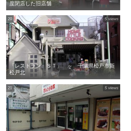
度閉店した旧店舗
5 views
「レストラン ＳＴ」 ～ 千葉県松戸市新
松戸北
5 views