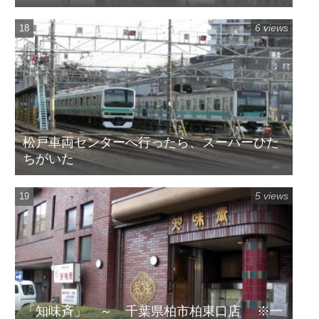
6 views
松戸車両センターへ行ったら、スーパーひた
ちがいた
5 views
「知味斉」 ～ 千葉県柏市柏東口店 ※一