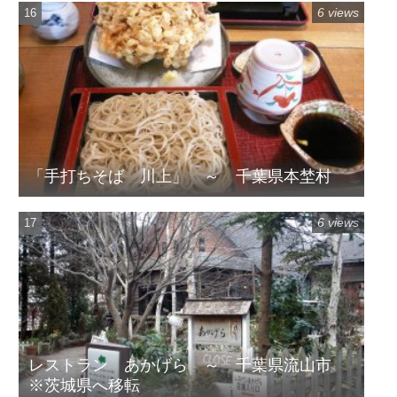
6 views
「手打ちそば 川上」 ～ 千葉県本埜村
6 views
レストラン あかげら ～ 千葉県流山市
※茨城県へ移転