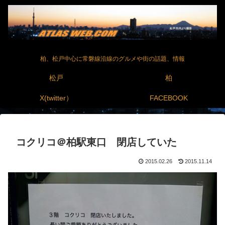
柏、松戸中心に常磐線沿線のグルメや街の話題、情報
松戸
柏
X(twitter）
FACEBOOK
コクリコ＠柏駅東口 閉店していた
2015.02.26
2015.11.14