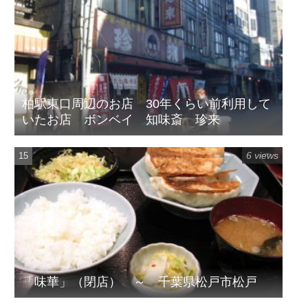
柏駅東口周辺のお店 30年くらい前利用して
いたお店 ボンベイ 知味斎 珍来
6 views
「味華」（閉店） ～ 千葉県松戸市松戸