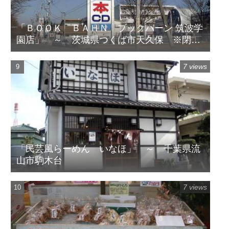
「ＢＯＯＫ ＢＡＨＮ ブックバーン 筑波学
園店」 ～ 茨城県つくば市天久保 ※閉店
してます
7 views
「民芸風らーめん いなほ」 ～ 千葉県流
山市駒木台
7 views