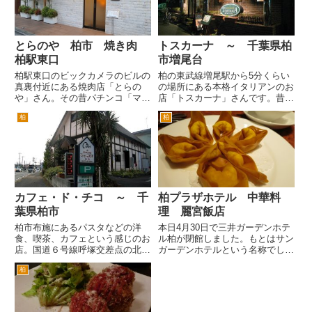
混雑(^^ゞ。 簡単に食べられて...
とらのや 柏市 焼き肉
トスカーナ ～ 千葉県柏
柏駅東口
市増尾台
柏駅東口のビックカメラのビルの
柏の東武線増尾駅から5分くらい
真裏付近にある焼肉店「とらの
の場所にある本格イタリアンのお
や」さん。その昔パチンコ「マル
店「トスカーナ」さんです。昔サ
キ」があった付近です。 一見し
ッカーの柏レイソルが、ＪＦＬか
柏
柏
て店内も見えないし、高そうな雰
らＪリーグ加盟の際に助っ人とし
囲気です。このお店の売りは、
て加入した元ブラジル代表のカレ
「A5ランクしかない」ことだそ
カが、やってるお店という噂があ
うです。 お、看板の横にお値段
りましたが、行く前に閉店とな
でて...
っ...
カフェ・ド・チコ ～ 千
柏プラザホテル 中華料
葉県柏市
理 麗宮飯店
柏市布施にあるパスタなどの洋
本日4月30日で三井ガーデンホテ
食、喫茶、カフェという感じのお
ル柏が閉館しました。もとはサン
店。国道６号線呼塚交差点の北柏
ガーデンホテルという名称でし
より下り車線から北柏、新大利根
た。当時は柏駅東口にも柏フェニ
柏
有料道路へ抜ける道をまっすぐ。
ックスホテル（そごうから柏市役
または、国道６号から大室、花野
所に行く途中）やホテルサンシャ
井方面へ。いずれも布施入口交差
イン（イトーヨーカドー前の通り
点（根戸交差点とも表示してあ
をまっすぐ進み、旧水戸街道と