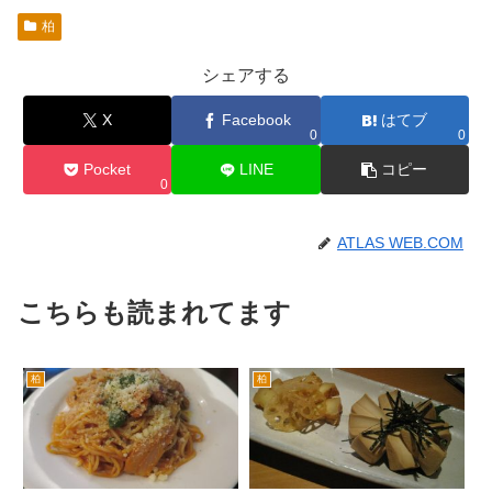
柏
シェアする
X
Facebook
はてブ
0
0
Pocket
LINE
コピー
0
ATLAS WEB.COM
こちらも読まれてます
柏
柏