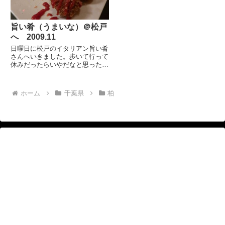
り...
郵...
旨い肴（うまいな）＠松戸
へ 2009.11
日曜日に松戸のイタリアン旨い肴
さんへいきました。歩いて行って
休みだったらいやだなと思った
ら、営業していてくれました。
休みだからか珍しくお客様は、僕
らだけ。 とりあえず生ビール
ホーム
千葉県
柏
を！こちらでは、ハートランド。
きょうのお通し。鶏とサツマイモ
の...