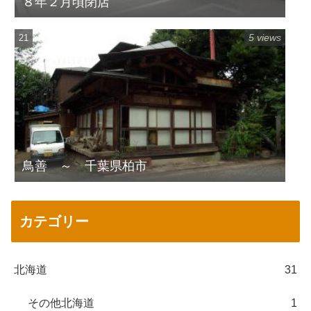
８年２月頃閉店
5 views
鳥善 ～ 千葉県柏市
カテゴリー
北海道
31
その他北海道
1