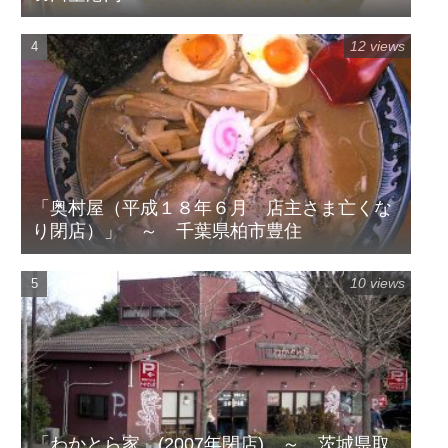
12 views
「奥村屋（平成１８年６月 店主さま亡くな
り閉店）」 ～ 千葉県柏市豊住
10 views
「わかとら家」(2007年閉店) ～ 茨城県取