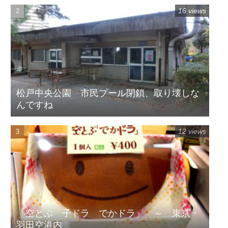
16 views
松戸中央公園 市民プール閉鎖、取り壊しな
んですね
12 views
「空とぶ 子ドラ でかドラ」 ～ 東京・
羽田空港内