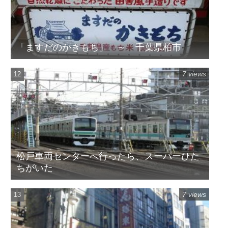
「ますだのかきもち」 ～ 千葉県柏市
7 views
松戸車両センターへ行ったら、スーパーひた
ちがいた
7 views