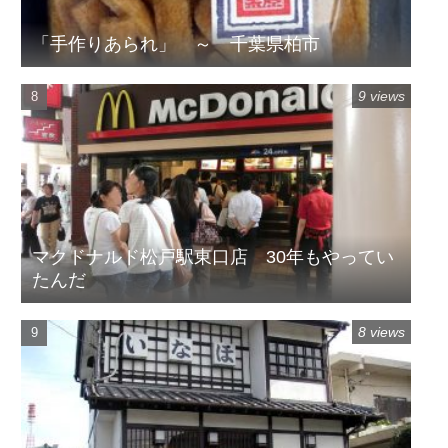
「手作りあられ」 ～ 千葉県柏市
9 views
マクドナルド松戸駅東口店 30年もやってい
たんだ
8 views