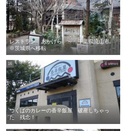
レストラン あかげら ～ 千葉県流山市
※茨城県へ移転
6 views
つくばのカレーの香辛飯屋 破産しちゃっ
た 残念！