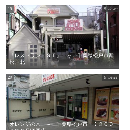
5 views
「レストラン ＳＴ」 ～ 千葉県松戸市新
松戸北
5 views
オレンジの木 ～ 千葉県松戸市 ※２００