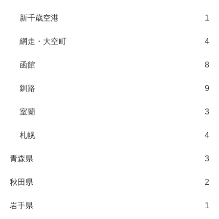
新千歳空港
1
網走・大空町
4
函館
8
釧路
9
室蘭
3
札幌
4
青森県
3
秋田県
2
岩手県
1