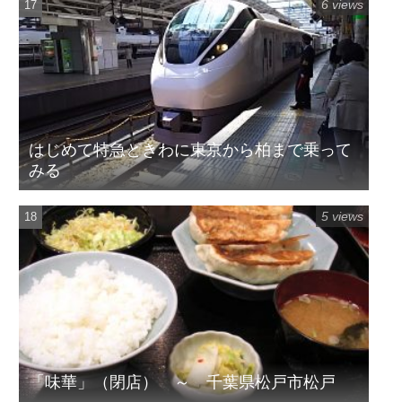
6 views
はじめて特急ときわに東京から柏まで乗って
みる
5 views
「味華」（閉店） ～ 千葉県松戸市松戸