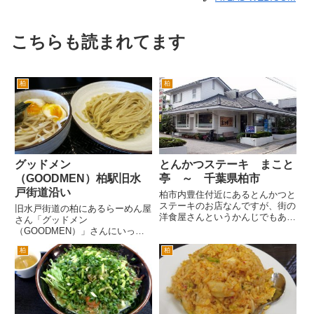
こちらも読まれてます
柏
柏
グッドメン
とんかつステーキ まこと
（GOODMEN）柏駅旧水
亭 ～ 千葉県柏市
戸街道沿い
柏市内豊住付近にあるとんかつと
ステーキのお店なんですが、街の
旧水戸街道の柏にあるらーめん屋
洋食屋さんというかんじでもあり
さん「グッドメン
ます。 南柏駅東口をまっすぐ進
（GOODMEN）」さんにいって
み、旧水戸街道を越えて道なりに
きました。柏駅東口から旧水戸街
豊住方面へ。しばらく進むと道が
柏
柏
道へ出ます。そこから右手へしば
左へ急カーブしています。そこを
し歩いていきます。すると南柏方
過ぎると信号があるので、信号
面へ向かって右手にあります。住
が...
所は、柏市中央町です。 この看
板が目印です...