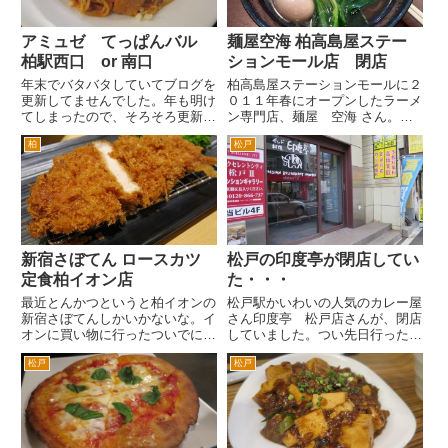
アミュゼ てっぱんバル
麺屋空海 柏高島屋ステー
柏駅西口 or 南口
ションモール店 閉店
年末でバタバタしていてブログを
柏高島屋ステーションモールに２
更新してませんでした。年も明け
０１１年春にオープンしたラーメ
てしまったので、そろそろ更新し
ン専門店、麺屋 空海 さん。こ
ようかとおもいます。とりあえず
の場所は、以前カレーの新宿中村
柏
松戸
はクリスマス前のアミュゼさんか
屋だったかな。 麺屋 空海さん
ら。 アミュゼ てっぱんバル
というと都内や神奈川県で見かけ
さんに行く時は、柏駅西口かある
るチェーンのラーメン専門店です
いは南口どちらからでもいけま
ね。ＦＣで結構出店していて浜
す...
松...
新宿さぼてん ロースカツ
松戸の印度亭が閉店してい
定食柏イオン店
た・・・
最近とんかつというと柏イオンの
松戸駅かいわいの人気のカレー屋
新宿さぼてんしかいかないな。イ
さん印度亭 松戸店さんが、閉店
オンに買い物に行ったついでにつ
していました。つい先日行ったの
いつい寄ってしまうんだが。 ま
にという感じなんですが。 閉
松戸
松戸
たさぼんてんもいつもロースカツ
店のお知らせの貼り紙がありまし
とヒレカツだと消費者に飽きられ
た。10月19日をもって閉店した
てしまうからか、いつもなんらか
ようです。 すでに店舗のあっ
の限定とんかつメニューを用意
た２階への入口は閉鎖されてい...
し...