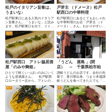
松戸のイタリアン旨肴は、
戸芽主 （ドメーヌ）松戸
うまいな♪
駅西口の中華料理
松戸駅東口にある人気のイタリア
松戸駅西口にあるとてもおしゃれ
ン旨肴さん。「うまいな」と読み
な中華料理のお店「戸芽主 （ド
ます。松戸駅東口を出て、イトー
メーヌ）」さん。わかりやすい道
ヨーカドーの前の道を左へ。2分
順です。松戸駅西口をでて、ロー
松戸
柏
ぐらい歩くと左側にあります。バ
タリーをまっすぐ江戸川方面へ。
ス通り沿いです。 洋風居酒
すぐに旧水戸街道の交差点にぶ
屋？街角のイタリアン？という独
つかるので、右へ。次の信号の手
特な雰囲気のお店です。ご夫婦で
前右手にあります。ロイヤルホ...
や...
松戸駅西口 アトレ脇居酒
「うどん 屋島 」(閉
屋「のみや舞姫」
店） ～ 千葉県柏市柏
ひとりで軽くいっぱいのみにいく
讃岐うどんのお店です。会社の先
ような居酒屋さん。 松戸駅西
輩で、香川県出身、つまり本場讃
口ロータリー左から、アトレの脇
岐うどんを食べてきた人でも「お
道を柏方面へ。すぐにダイエー方
いしい」とお墨つきです。昼時は
松戸
柏
面へ左折できるT字路があるの
いつも満員状態が続きます。 で
で、その角にあります。 店舗の
も街のうどん屋さんという雰囲気
１階はカウンターです。はじめて
で、入りやすいし、価格も普通の
のお店です。まずはビール。
うどん屋さん価格です。お昼時
オ...
は...