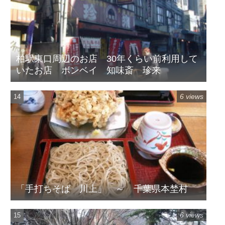
柏駅東口周辺のお店 30年くらい前利用して
いたお店 ボンベイ 知味斎 珍来
6 views
「手打ちそば 川上」 ～ 千葉県本埜村
6 views