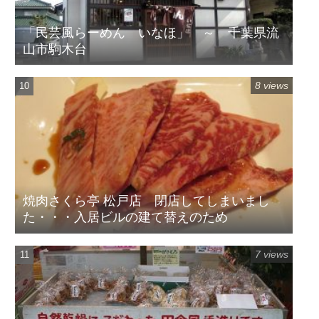
「民芸風らーめん いなほ」 ～ 千葉県流
山市駒木台
8 views
焼肉さくら亭 松戸店 閉店してしまいまし
た・・・入居ビルの建て替えのため
7 views