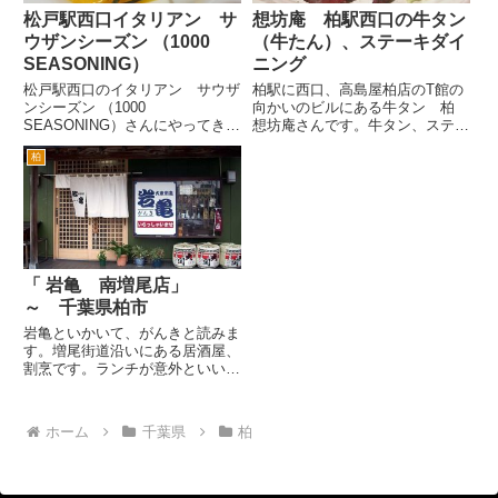
松戸駅西口イタリアン サ
想坊庵 柏駅西口の牛タン
ウザンシーズン （1000
（牛たん）、ステーキダイ
SEASONING）
ニング
松戸駅西口のイタリアン サウザ
柏駅に西口、高島屋柏店のT館の
ンシーズン （1000
向かいのビルにある牛タン 柏
SEASONING）さんにやってきま
想坊庵さんです。牛タン、ステー
した。松戸駅西口を出て、ロータ
キのお店ということで、敷居が高
柏
リー左から2本目の路地を左へ。
いのかなと思ったのですが、大丈
正面に伊勢丹が見える通りです。
夫でした。 柏駅西口を出て、
ここを即右へ。 1分ほど歩いて
一番右手のバス通りへ。高島屋前
くると↑上のような白いビルに...
の東武バスのバス停の向かいの
雑...
「 岩亀 南増尾店」
～ 千葉県柏市
岩亀といかいて、がんきと読みま
す。増尾街道沿いにある居酒屋、
割烹です。ランチが意外といいで
す！最近３日連続行ってしまいま
した(^^; 昔は、柏駅東口の現在の
そごう第二駐車場（昔の寺島駐車
ホーム
千葉県
柏
場）の向かいのビルの地下にあっ
て、ランチに行ったことが...