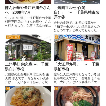
ほんわ華や＠江戸川台さん
「焼肉マルセイ(閉
へ 2009年7月
店）」 ～ 千葉県柏市名
戸ケ谷
久しぶりに流山・江戸川台の中華
料理専門店の「ほんわ華や」さん
会社の食通で、地元の後輩から
へ行きました。以前「ほんわ華
「柏で一番おいしい焼肉屋さんの
や」さんが、松戸にあったころか
ひとつです」と教えてもらったお
ら訪問していましたが、流山に移
店です。 場所は、柏レイソルの
転してからもたまにいきます。
鎌ケ谷・白井
柏
日立サッカー場近くです。国道６
たまに行くと道に迷いますね。い
号線から常磐線をくぐってレイソ
まいち土地勘がないので、初石駅
ルサッカー場方面へ。緑ヶ丘交番
周...
交差点、サッカー場を過ぎて、次
の...
上州手打 栄久庵 ～ 千葉
「大江戸寿司」 ～ 千葉
県白井市根
県柏市柏
北総線の西白井駅そばにある 栄
屋号は大江戸寿司となっている回
久庵 さんです。ちなみんい読み
転寿司なんですが、会社名は「活
方は、「えいきゅうあん」と読む
魚 大江戸」という会社の「大江
そうです。 西白井駅北口ロータ
戸 柏店」というのが正式名称み
柏
柏
リーから左手へ。国道16号線と
たいです。 会社の先輩で、寿司
鎌ヶ谷、船橋方面へ抜ける道の途
通～特に回転寿司とか安くて旨い
中にあります。 この道路が、結
店にはうるさいひとが「大江戸寿
構交通量がある道路で、仕事で
司は、回転寿司にしてなかなか
車...
い...