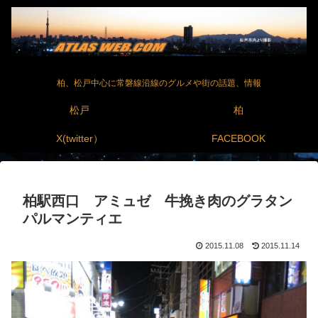
柏、松戸中心に常磐線沿線のグルメや街の話題、情報
松戸
柏
X(twitter）
FACEBOOK
柏駅西口 アミュゼ 牛挽き肉のグラタン
パルマンティエ
2015.11.08
2015.11.14