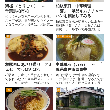
鶏極 （とりごく） ～
柏駅東口 中華料理
千葉県柏市柏
「蘭」 単品キムチチャー
ハンを検証してみる
柏にできた鶏系ラーメンのお店。
スープが鶏、肉が鶏というイメー
柏駅東口旧水戸街道沿いにある中
ジなラーメン。場所は、柏駅東口
華料理「蘭」さん。店員さんは、
のサンサン通りを旧水戸街道方面
厨房、ホールすべて外国のひとで
へ。旧水戸を横断して、右手に柏
す。中国なのか台湾なのかわかり
の人気ラーメン店「猪太」をやり
柏
鎌ケ谷・白井
ません。 カタコトの日本語程度
過ごしてすぐです。 鶏極 （とり
の方もいるのが、逆に香港とかの
ごく）さん開店前は、松戸の小...
食堂にきたみたな雰囲気を出して
ます。 ランチタイムは、客
席...
柏駅西口あさひ通り アミ
中華萬石（万石） ～ 千
ュゼ てっぱんばる
葉県白井市西白井
柏駅西口。出て左手にある新しく
西白井駅そばの中華料理店です。
てきれいなビル高島屋ステーショ
白井市街では、旧道になるんです
ンモール 新館。この前の道が柏
かね。鎌ヶ谷方面と国道１６号線
あさひ通りです。国道6号まで左
への通り道にあります。 白い建
流山
柏
右に飲食店が軒を連ねています。
物に中華 萬石とあります。
このあさひ通りの途中の左側に
「まんごく」と読むみたいです。
あるのが「アミュゼ てっぱんば
電話帳で検索したら「萬石」だと
る」さんです。イタリアとフラ...
出てないんですよね。「万石」だ
と...