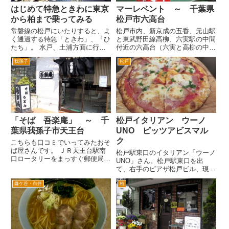
はじめて特急ときわに東京
マーレベント ～ 千葉県
から柏まで乗ってみる
松戸市六高台
常磐線の松戸にいたりすると、よ
松戸市内、新京成の五香、元山駅
く通過する特急「ときわ」、「ひ
と東武野田線高柳、六実駅の中間
たち」。 水戸、土浦方面に行く
付近の六高台（六実と高柳の中間
用事もないから常磐線沿線在住
だから）にあるイタリアンレスト
我孫子
松戸
50年ながら利用したことがあり
ランです。 以前は、ここは、レ
ませんでした。 小学生の頃は、
ストラン桂という、やはりイタリ
Ｌ特急「ひたち」は憧れでした。
アン系のレストランだったかと思
特急列車に乗ってみたいなあとよ
いますが、最近看板が、変わっ
く...
て...
「そば 吾楽庵」 ～ 千
松戸イタリアン ウーノ
葉県我孫子市天王台
UNO ピッツアビスマル
ク
こちらも口コミでいってみたおそ
ば屋さんです。 ＪＲ天王台駅南
松戸駅東口のイタリアン「ウーノ
口ロータリーをまっすぐ郵便局方
UNO」さん。松戸駅東口を出
面へ。と言ってもロータリーを越
て、右手のピアザ松戸ビル、現在
えるとすぐ左手のビルの１階で
はブックオフやマクドナルド、吉
す。 お昼時にいったのですが、
鎌ケ谷・白井
柏
野家が入っているビル、の脇の路
すごい混雑してました。おそば屋
地を歩いていくとすぐ突き当りに
さんにしてはすごく混んでるのは
あります。駅から徒歩1分ぐらい
や...
です。本、DVD屋さんの二階で
す...