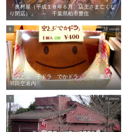
「奥村屋（平成１８年６月 店主さま亡くな
り閉店）」 ～ 千葉県柏市豊住
10 views
「空とぶ 子ドラ でかドラ」 ～ 東京・
羽田空港内
9 views