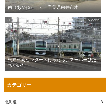
茜（あかね） ～ 千葉県白井市木
6 views
松戸車両センターへ行ったら、スーパーひた
ちがいた
カテゴリー
北海道
31