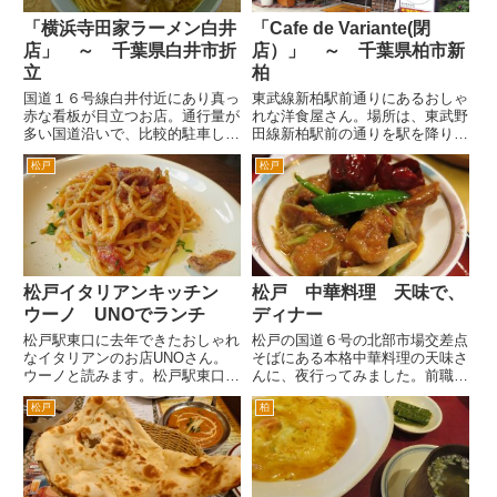
「横浜寺田家ラーメン白井
「Cafe de Variante(閉
店」 ～ 千葉県白井市折
店）」 ～ 千葉県柏市新
立
柏
国道１６号線白井付近にあり真っ
東武線新柏駅前通りにあるおしゃ
赤な看板が目立つお店。通行量が
れな洋食屋さん。場所は、東武野
多い国道沿いで、比較的駐車しや
田線新柏駅前の通りを駅を降りて
すい場所なので食事時は、トラッ
右手へ。東京電力、京北スーパー
松戸
松戸
クや営業車などがたくさん止まっ
などをやりすごし信号を超えて、
てます。 場所は、柏方面から１
ちょっと進んだ左手。テナントが
６号線を千葉方面へ。藤ヶ谷を過
４店舗入居しているビルの一番
ぎて白井市に入るとすぐ富塚の
端。 しゃれた雰囲気の赤レンガ
交...
風...
松戸イタリアンキッチン
松戸 中華料理 天味で、
ウーノ UNOでランチ
ディナー
松戸駅東口に去年できたおしゃれ
松戸の国道６号の北部市場交差点
なイタリアンのお店UNOさん。
そばにある本格中華料理の天味さ
ウーノと読みます。松戸駅東口を
んに、夜行ってみました。前職の
出て、ロータリーを右手へ。 ピ
ときにランチによくいきました。
松戸
柏
アザ松戸ビルの脇を歩いていくと
平日限定の夜専用メニューがあり
1分程度で突き当たります。 こ
ます。1800円、内容を変えた2セ
の突き当たりのビルの２階が
ットが用意されています。 どち
UNOさんです。ガラス越しにお
らのセットにもついてるス...
客...