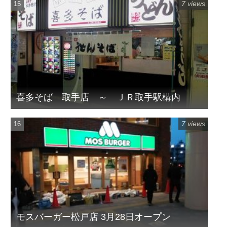
7 views
喜多そば 取手店 ～ ＪＲ取手駅構内
7 views
モスバーガー松戸店 3月28日オープン