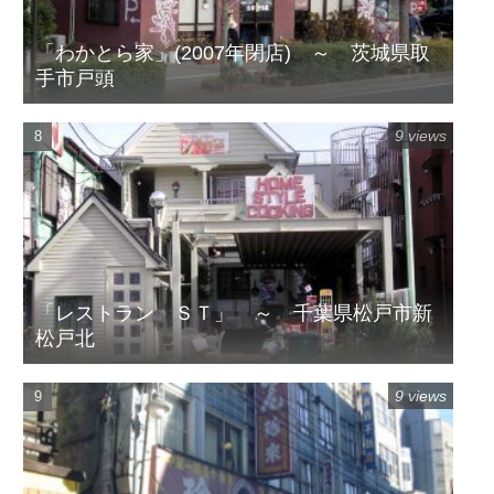
「わかとら家」(2007年閉店) ～ 茨城県取
手市戸頭
9 views
「レストラン ＳＴ」 ～ 千葉県松戸市新
松戸北
9 views