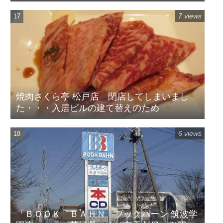
7 views
焼肉さくら亭 松戸店 閉店してしまいまし
た・・・入居ビルの建て替えのため
6 views
「ＢＯＯＫ ＢＡＨＮ ブックバーン 筑波学