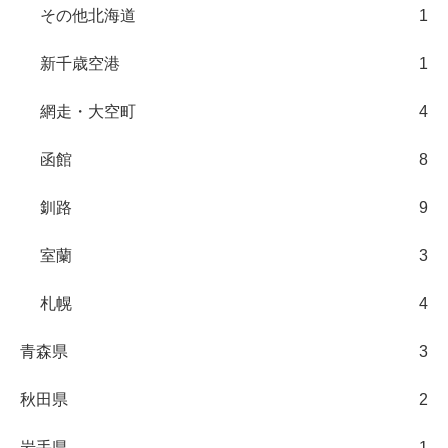
その他北海道
1
新千歳空港
1
網走・大空町
4
函館
8
釧路
9
室蘭
3
札幌
4
青森県
3
秋田県
2
岩手県
1