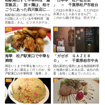
柏駅南口すぐ中華料理「麗
「日本亭 松戸稔台店
宮飯店」 担々麺は、柏そ
」 ～ 千葉県松戸市稔台
ごうにあった四川飯店に近
このほか弁屋さんは、ただのほか
い味
弁屋さんじゃありません(^^; こ
柏駅南口目の前の柏プラザホテル
このから揚げ弁当は、巨大です！
の1階に入っている中華料理「麗
ＫＯＵさんより情報をもらい行っ
宮飯店」さん。ビジネスホテルな
てきました。 ここは、隣にタン
んですが、中華料理は本格的で
タン麺がうまい「楽山」とボリュ
松戸
柏
す。 前の会社の時に宴会で利
ームのある中華料理「蘭」があり
用したことも何度かあったんです
ます。その隣のほか弁屋さん...
が、宴会は中地下のフロアが宴会
場フロアになっています。 ビ
ー...
海華 松戸駅東口で中華を
「ガゼボ ＧＡＺＥＢ
満喫
Ｏ」 ～ 千葉県柏市中央
満足いくまで中華を食べたい！と
隠れ家的な場所にある無国籍料理
思うときに最近よく行くのが、松
と地酒が楽しめるお店。会社の先
戸駅東口の中華料理「海華」さん
輩（女性）に教えていただいたん
です。店員さんもとても感じがよ
ですが、柏駅東口を出て線路沿い
流山
柏
いです。 他店とのローテーシ
に丸井方面へ。丸井の丸井館の脇
ョンなのかホールの女性が二度変
と進み、駿河台予備校の交差点を
わりました。お二人共ともてフレ
左折、ボンベイのあったビルの隣
ンドリーで、客さばきがうまか
のビルの地下１階です。 ちょ
っ...
っ...