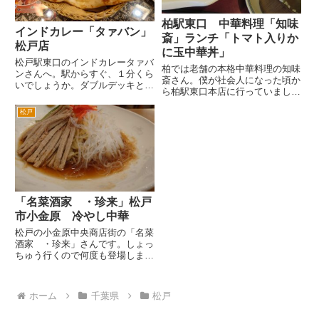
柏駅東口 中華料理「知味
インドカレー「タァバン」
斎」ランチ「トマト入りか
松戸店
に玉中華丼」
松戸駅東口のインドカレータァバ
柏では老舗の本格中華料理の知味
ンさんへ。駅からすぐ、１分くら
斎さん。僕が社会人になった頃か
いでしょうか。ダブルデッキと同
ら柏駅東口本店に行っていまし
じフロアにあるので、上がった
た。 一番行ったのはランチタイ
り、下がったりする必要がなく便
松戸
ムです。夜も行きましたが、やは
利です。 駅前ということでお
りランチが多かったです。当時の
酒とカレー、またはインド料理を
ランチメニューは、麺類、チャー
楽しむお客様もおります。カレー
ハン、定食が1000円位の設定
で...
で...
「名菜酒家 ・珍来」松戸
市小金原 冷やし中華
松戸の小金原中央商店街の「名菜
酒家 ・珍来」さんです。しょっ
ちゅう行くので何度も登場しま
す。ちょっと前のものとなりま
す。 なんで冷やし中華かという
と、冷やし中華の記録を残してお
ホーム
千葉県
松戸
きたかったためです。 行ったお
店で、メニューを思い出したり、