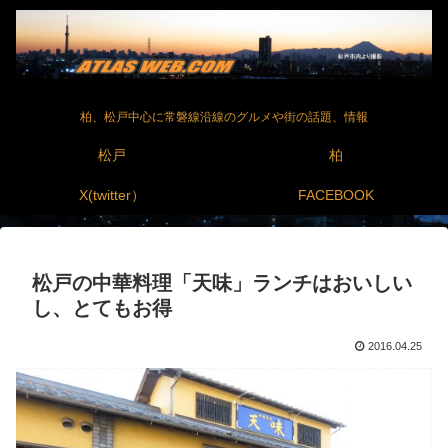
柏、松戸中心に常磐線沿線のグルメや街の話題、情報
松戸
柏
X(twitter）
FACEBOOK
松戸の中華料理「天味」ランチはおいしい
し、とてもお得
2016.04.25