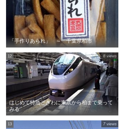
「手作りあられ」 ～ 千葉県柏市
8 views
はじめて特急ときわに東京から柏まで乗って
みる
7 views