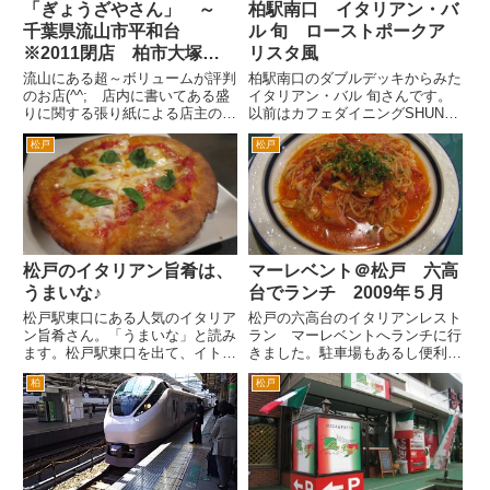
「ぎょうざやさん」 ～
柏駅南口 イタリアン・バ
千葉県流山市平和台
ル 旬 ローストポークア
※2011閉店 柏市大塚町
リスタ風
へ移転
流山にある超～ボリュームが評判
柏駅南口のダブルデッキからみた
のお店(^^; 店内に書いてある盛
イタリアン・バル 旬さんです。
りに関する張り紙による店主の方
以前はカフェダイニングSHUN
のお知らせは重要です(^^; 。
旬でした。 最近リニューアルし
松戸
松戸
「おれは大丈夫だよ～」などとこ
てイタリアン バルになりまし
の貼り紙をあなどると大変なこと
た。バルっていうのは、「スペイ
になります。地獄に堕ちるかも
ン風居酒屋」とか訳されますね。
(^^; S － 50円 ...
英語のBARに類する言葉のよ...
松戸のイタリアン旨肴は、
マーレベント＠松戸 六高
うまいな♪
台でランチ 2009年５月
松戸駅東口にある人気のイタリア
松戸の六高台のイタリアンレスト
ン旨肴さん。「うまいな」と読み
ラン マーレベントへランチに行
ます。松戸駅東口を出て、イトー
きました。駐車場もあるし便利で
ヨーカドーの前の道を左へ。2分
す。 ランチは、900円で、パスタ
柏
松戸
ぐらい歩くと左側にあります。バ
やピザから選べます。まずは、パ
ス通り沿いです。 洋風居酒
ンが、ついてます。 カップスー
屋？街角のイタリアン？という独
プもついてます。コンソメスープ
特な雰囲気のお店です。ご夫婦で
ですが、いろいろ具がはいっ...
や...