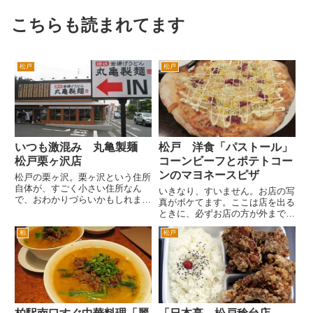
こちらも読まれてます
松戸
松戸
いつも激混み 丸亀製麺
松戸 洋食「パストール」
松戸栗ヶ沢店
コーンビーフとポテトコー
ンのマヨネースピザ
松戸の栗ヶ沢。栗ヶ沢という住所
自体が、すごく小さい住所なん
いきなり、すいません。お店の写
で、おわかりづらいかもしれませ
真がボケてます。ここは店を出る
ん。 増尾街道（県道５１号線）
ときに、必ずお店の方が外まで見
南増尾の交差点から松戸方面へ進
送りに来てくれるので、帰りにお
むと右へ行くと小金原団地、左へ
柏
松戸
店の写真を撮れないんです。その
いくと常盤平駅という交差点が、
ため、入店前に撮ったんですが、
あります。角に田中土建さんとい
ダメでしたね。 JR常磐線松戸駅
う...
西口から旧水戸街道を横断して...