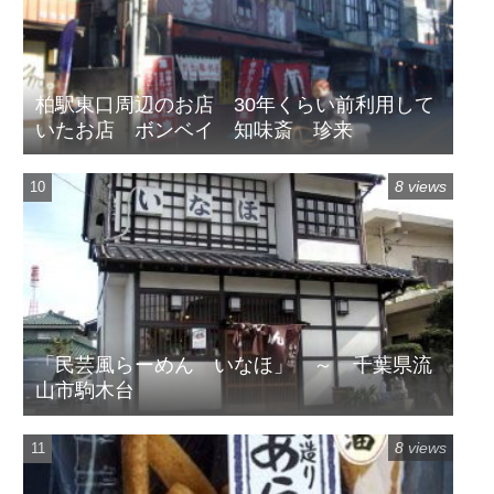
柏駅東口周辺のお店 30年くらい前利用して
いたお店 ボンベイ 知味斎 珍来
8 views
「民芸風らーめん いなほ」 ～ 千葉県流
山市駒木台
8 views