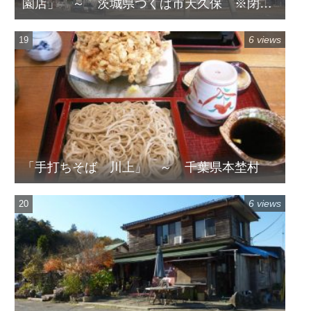
園店」 ～ 茨城県つくば市天久保 ※閉店
してます
6 views
「手打ちそば 川上」 ～ 千葉県本埜村
6 views