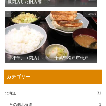
度閉店した旧店舗
5 views
「味華」（閉店） ～ 千葉県松戸市松戸
カテゴリー
北海道
31
その他北海道
1