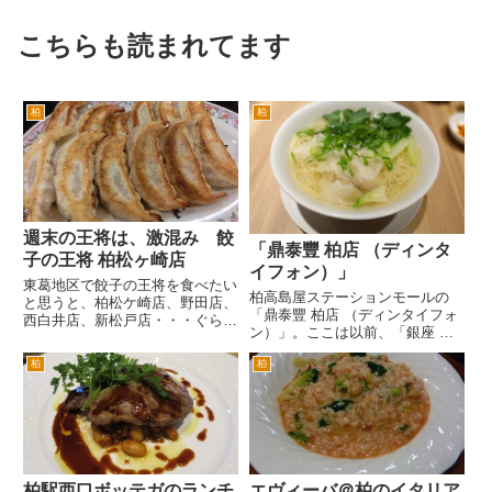
こちらも読まれてます
柏
柏
週末の王将は、激混み 餃
「鼎泰豐 柏店 （ディンタ
子の王将 柏松ヶ崎店
イフォン）」
東葛地区で餃子の王将を食べたい
柏高島屋ステーションモールの
と思うと、柏松ケ崎店、野田店、
「鼎泰豐 柏店 （ディンタイフォ
西白井店、新松戸店・・・ぐらい
ン）」。ここは以前、「銀座 鳳
でしょうか。 もっとあってもよ
鳴春 柏店」だったんだが、その
いと思うんですが、意外とないん
柏
柏
時はよく通った。閉店の日も行っ
ですよね。 余談ですが、関西で
た。 これになってあまり行かな
人気の餃子の王将ですが、同じ関
い。圧倒的に「中国名菜 銀座ア
西の人気店天下一らーめんも三
スター 」にいってしまう。 な...
郷...
柏駅西口ボッテガのランチ
エヴィーバ＠柏のイタリア