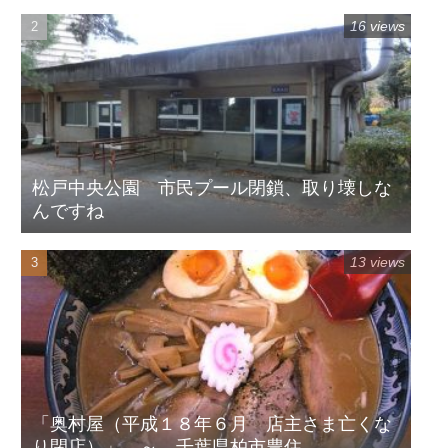
16 views
松戸中央公園 市民プール閉鎖、取り壊しな
んですね
13 views
「奥村屋（平成１８年６月 店主さま亡くな
り閉店）」 ～ 千葉県柏市豊住