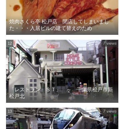
焼肉さくら亭 松戸店 閉店してしまいまし
た・・・入居ビルの建て替えのため
7 views
「レストラン ＳＴ」 ～ 千葉県松戸市新
松戸北
7 views