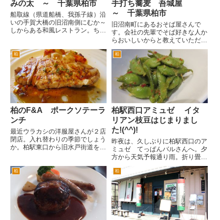
みの太 ～ 千葉県柏市
手打ち蕎麦 吾城屋
～ 千葉県柏市
船取線（県道船橋、我孫子線）沿
いの手賀大橋の旧沼南側にむか～
旧沼南町にあるおそば屋さんで
しからある和風レストラン。ちょ
す。会社の先輩でそば好きな人か
っと前までは、隣接して中華料理
らおいしいからと教えていただき
のお店（ラーメン屋さんという感
行ってみました。 場所は、国道
じですが）があったのですが、最
柏
柏
１６号線を柏市街から千葉方面へ
近はこちらみの太のみで営業して
進み大島田交差点を左折して県道
います。 和風のレストランと
船取線（船橋・我孫子線）に入り
い...
ます。 左手に旧沼南町役場（現
在...
柏のF&A ポークソテーラ
柏駅西口アミュゼ イタ
ンチ
リアン枝豆はじまりまし
た!(^^)!
最近ウラカシの洋服屋さんが２店
閉店。入れ替わりの季節でしょう
昨夜は、久しぶりに柏駅西口のア
か。柏駅東口から旧水戸街道を超
ミュゼ てっぱんバルさんへ。夕
えた周辺を通称「ウラカシ」と呼
方から天気予報通り雨。折り畳み
びます。裏柏の意味と思われま
傘を持っていたのですが、予想よ
す。駅から5分位のこの界隈に
柏
柏
りも本降り。 金曜のアミュゼさ
は、おしゃれな洋服屋さんや飲食
んは混むけど、雨ならば入れるか
店があります。 ここNewYor...
なとおもいつつ行ってみました。
予想に反して、意外と混んでま
し...