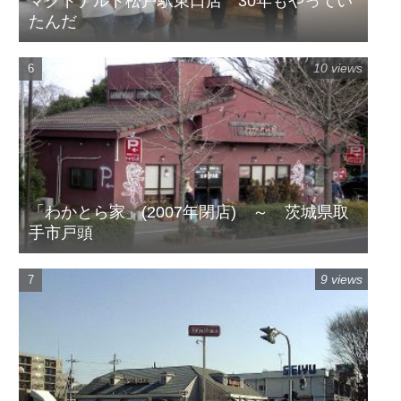
マクドナルド松戸駅東口店 30年もやってい
たんだ
10 views
「わかとら家」(2007年閉店) ～ 茨城県取
手市戸頭
9 views