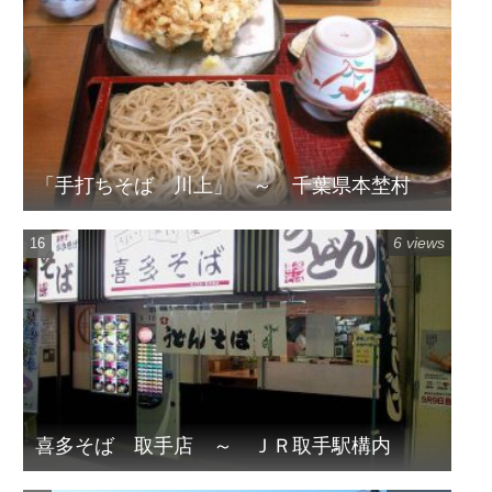
「手打ちそば 川上」 ～ 千葉県本埜村
6 views
喜多そば 取手店 ～ ＪＲ取手駅構内