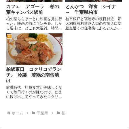
カフェ アゴーラ 柏の
とんかつ 洋食 シイナ
葉キャンパス駅前
～ 千葉県柏市
柏の葉ららぽーとに映画を見に行
柏市根戸と宿連寺の境目付近、新
った。映画の前にランチを。しか
大利根有料道路入口の布施入口交
し週末は、どこも大混雑。時間も
差点近くの住宅街にあるとんかつ
ないし。あ、いいお店があった。
屋さん。 場所としては、バス通
柏
と柏+のshoooojiさんのブログに
りから入った場所で地元のひとじ
出ていたお店を思い出した。 正
ゃないとわかりづらい場所です。
確な場所は覚えていなかったけ
とんかつと洋食がメインとなって
ど、たぶんあの写真はT...
います。とんかつの種類も多い
の...
柏駅東口 コクリコでラン
チ♪ 冷製 若鶏の南蛮漬
け
前職時代、社員食堂が美味しくな
くて毎日行くのが嫌なので、たま
に抜け出してやってきたコクリコ
です。久しぶりだぜ。会社を辞め
たら、なかなか来ることはないだ
ろうと思ったけど。またまた通う
ホーム
千葉県
柏
ことになるとは、縁があるなあ。
柏駅東口のハウディーモール...