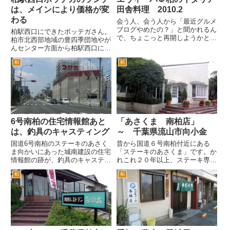
は、メインにより価格が変
田舎料理 2010.2
わる
会う人、会う人から「最近グルメ
ブログやめたの？」と聞かれるん
柏駅西口にできたボッテガさん。
で、ちょこっと再開しようかと
柏市北西部地域の豊四季団地やが
(;^_^A とりあえず定番の柏西口
んセンター方面から柏駅西口に到
のエヴィーバの話など。 訪問し
着する東武バスの降車場の目の前
た夜は、ほぼ満席。でも駐車場
柏
柏
にお店はあります。 夜は何度か
が、空いていたので、ラッキー。
行ったのですが、ランチはに来る
土浦ナンバーのカップルが、...
のははじめてです。 夜は混んで
ますけど、昼も混んでますね。
さ...
6号南柏の住宅情報館あと
「あさくま 南柏店」
は、釣具のキャスティング
～ 千葉県流山市向小金
国道6号南柏のステーキのあさく
昔から国道６号南柏付近にある
ま向かいにあった城南建設の住宅
「ステーキのあさくま」です。か
情報館の跡が、釣具のキャスティ
れこれ２０年以上、ステーキ専門
ングになるようです。ここは、住
店としてやってらっしゃるそうで
柏
柏
所は柏ではなくて、流山市向小金
す。 昔は、この近辺でも流山や
なんですが。 ここは、もともと
野田にも支店があったんですが、
家具の島忠だったんですよね。島
現在はこの南柏店だけのようで
忠が、家具と同時にホームセン
す。場所は、国道６号線の南柏駅
タ...
交差...