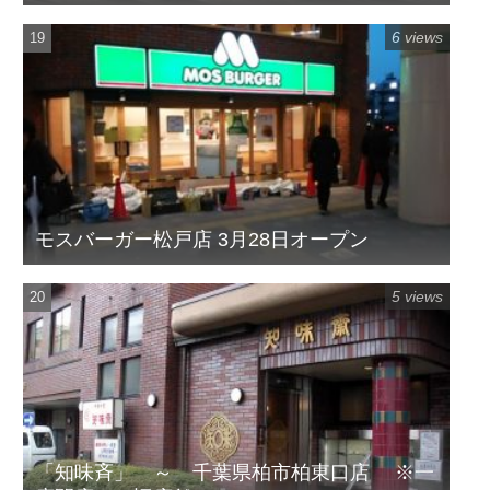
6 views
モスバーガー松戸店 3月28日オープン
5 views
「知味斉」 ～ 千葉県柏市柏東口店 ※一