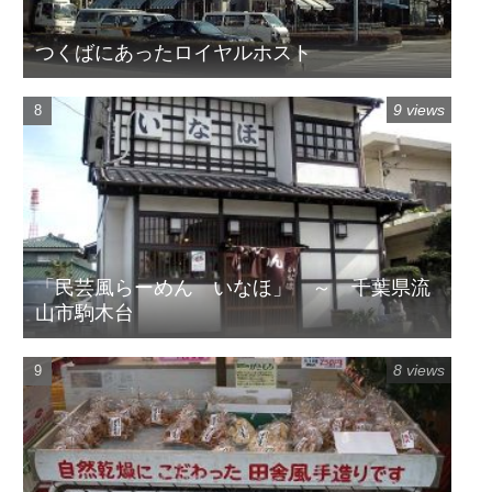
つくばにあったロイヤルホスト
9 views
「民芸風らーめん いなほ」 ～ 千葉県流
山市駒木台
8 views