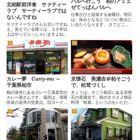
バルへ行こう 柏のアミュ
北柏駅前洋食 サァティー
ゼてっぱんバルへ
ラブ サーティーラブでは
仕事がひと段落する金曜日。明日
ないんですね
は、休みとなるとついつい飲みに
サァティーラブさんも古いですね
いきたくなります。 さてどこ
え。覚えている限りは、３０年以
へ？と考えると足が向くのが、柏
上はやってらっしゃいますよね。
駅西口あさひ通りにあるアミュ
と書いてる途中で、↓この画像に
ゼ てっぱんバルさん。 まず
柏
柏
「SINCE1981」とありました。
は、野菜を補給。ラタトゥュ。
どこを見てるんだ！と自分にツッ
焼き野菜。どんどん野菜を補給。
コミをいれたくなります。ここち
チカ...
ゃんと見ていなかったで...
カレー夢 Curry-mu ～
京懐石 美濃吉＠柏そごう
千葉県柏市
で、松茸づくし
柏の逆井にあるカレー工場直営の
きょうは、そごう柏店にある京懐
カレー屋さんです。場所は、増尾
石の美濃吉で、秋のオススメ懐石
街道の逆井の交差点。旧ヨークマ
料理「秋麗」というのをいただき
ート増尾店があった場所で現在の
ました。秋の野菜などをテーマに
柏
柏
健美の湯と柏洋スイマーズやワン
した懐石料理で、季節柄松茸がた
ダーグーが近くにある交差点を柏
くさん出てきました。これで
南病院方面へ。道なりに進むと右
7350円は、リーズナブルかもし
手に柏市立逆井中学校があるの
れません。時間も90分くらいか
で...
か...