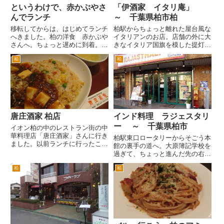
というわけで、赤かぶやさ
「伊酒家 イタリ庵」
んでランチ
～ 千葉県柏市柏
移転してからは、はじめてランチ
柏駅からちょっと離れた屋台風な
へきました。柏の洋食 赤かぶや
イタリアンのお店。店舗の外に大
さんへ。ちょっと遅めに到着。で
きなイタリア国旗を模した提灯
も午後５時までランチをやってい
（ちょうちん）があるのがとても
柏
柏
ると黒板に書いてある。 へ～５
印象的です。 イタリアンのお店
時までランチやってくれるなん
というのはわかったのですが、提
て、リンガーハット並みに親切だ
灯はどういう意味かなと以前から
な。 基本的にハンバーグを食べ
思ってました。 コンセプトと
に...
し...
唐庄酒家 柏店
インド料理 ラジェスタリ
ー ～ 千葉県柏市
イオン柏の中のレストラン街の中
華料理店「唐庄酒家」さんに行き
柏駅東口ロータリーからそごう本
ました。以前ランチに行ったこと
館の裏手の道へ。大原簿記学校を
もあるんですが、夜に行きまし
過ぎて、ちょっと進んだ先の右手
た。お値段も安心価格だし、おい
にある印度料理専門店です。 以
しいので、良いです。 焼き餃子
柏
柏
前は「シャリマール」というやは
です。しっかり、パリッと焼き上
りインド料理店でした。シャリマ
がりおいしいです。 店頭の蝋細
ールが閉店して、ラジェスタリー
工...
というお店になったのかなとお
も...