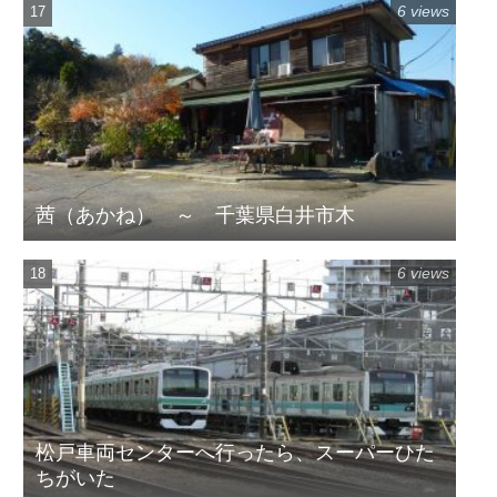
6 views
茜（あかね） ～ 千葉県白井市木
6 views
松戸車両センターへ行ったら、スーパーひた
ちがいた