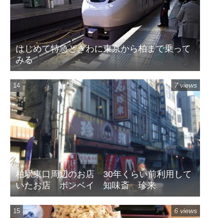
はじめて特急ときわに東京から柏まで乗って
みる
7 views
柏駅東口周辺のお店 30年くらい前利用して
いたお店 ボンベイ 知味斎 珍来
6 views