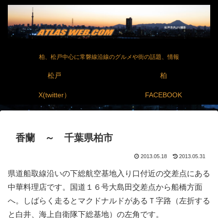
柏、松戸中心に常磐線沿線のグルメや街の話題、情報
松戸
柏
X(twitter）
FACEBOOK
香蘭 ～ 千葉県柏市
2013.05.18
2013.05.31
県道船取線沿いの下総航空基地入り口付近の交差点にある
中華料理店です。国道１６号大島田交差点から船橋方面
へ。しばらく走るとマクドナルドがあるＴ字路（左折する
と白井、海上自衛隊下総基地）の左角です。