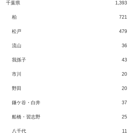
千葉県
1,393
柏
721
松戸
479
流山
36
我孫子
43
市川
20
野田
20
鎌ケ谷・白井
37
船橋・習志野
25
八千代
11