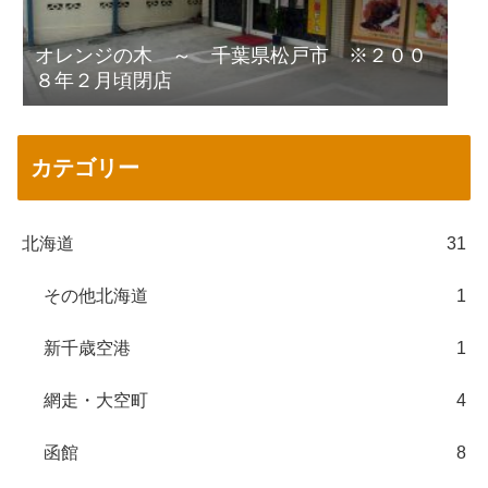
オレンジの木 ～ 千葉県松戸市 ※２００
８年２月頃閉店
カテゴリー
北海道
31
その他北海道
1
新千歳空港
1
網走・大空町
4
函館
8