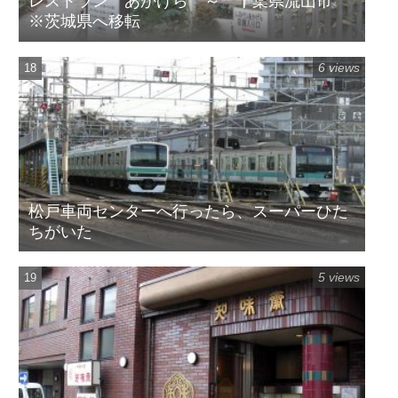
レストラン あかげら ～ 千葉県流山市
※茨城県へ移転
6 views
松戸車両センターへ行ったら、スーパーひた
ちがいた
5 views