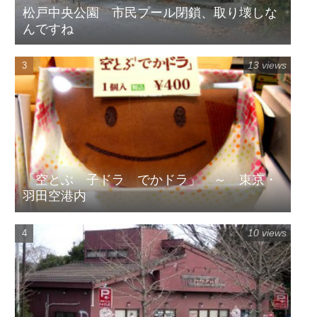
松戸中央公園 市民プール閉鎖、取り壊しな
んですね
13 views
「空とぶ 子ドラ でかドラ」 ～ 東京・
羽田空港内
10 views