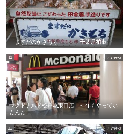
「ますだのかきもち」 ～ 千葉県柏市
7 views
マクドナルド松戸駅東口店 30年もやってい
たんだ
7 views