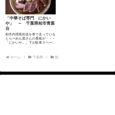
が閉鎖されており、貼り紙が...
てもらいました。 往時のおじい
ち...
「中華そば専門 にかい
や」 ～ 千葉県柏市青葉
台
柏市内増尾街道を車で走っている
とらーめん屋さんの看板が・・・
「にかいや」。下が駐車スペース
で、二階が店舗というので「にか
いや」・・・なんとも安直なネー
ミング(^^; とかしかおもってお
ホーム
千葉県
柏
りませんでした。 が、この店う
わさによるとらーめん二郎系...