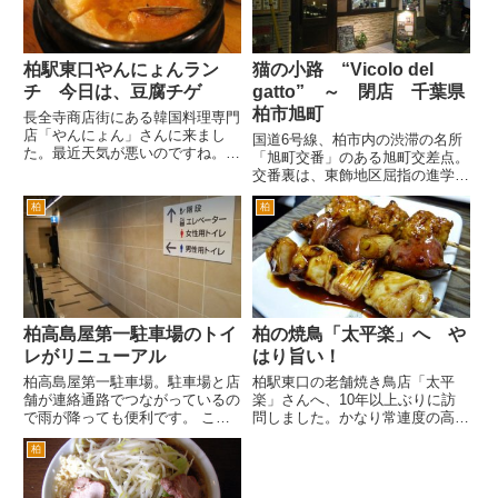
駅...
柏駅東口やんにょんラン
猫の小路 “Vicolo del
チ 今日は、豆腐チゲ
gatto” ～ 閉店 千葉県
柏市旭町
長全寺商店街にある韓国料理専門
店「やんにょん」さんに来まし
国道6号線、柏市内の渋滞の名所
た。最近天気が悪いのですね。や
「旭町交番」のある旭町交差点。
んにょんさんは、柏駅東口を出
交番裏は、東飾地区屈指の進学校
て、イトーヨーカドー前の通りを
県立東葛飾高校です。その交番の
まっすぐ。旧水戸街道交差点を横
柏
柏
はす向かいに、最近かわいいおし
断して、はじめて左折することが
ゃれなお店が、できました。 工
出来る路地を左折します。 セ
事をしていたときからなにができ
ブン...
るのかなとおもっていました
が、...
柏高島屋第一駐車場のトイ
柏の焼鳥「太平楽」へ や
レがリニューアル
はり旨い！
柏高島屋第一駐車場。駐車場と店
柏駅東口の老舗焼き鳥店「太平
舗が連絡通路でつながっているの
楽」さんへ、10年以上ぶりに訪
で雨が降っても便利です。 ここ
問しました。かなり常連度の高い
の駐車場は古いので、高島屋店舗
お店です。そのためなかなか行く
柏
に比べるとトイレは古くて狭かっ
機会は、ありませんでした。 今
たです。 今日その高島屋第一駐
回は太平楽さんに40年以上通う
車場のトイレにいくと… トイレ
常連の会社の大先輩に連れて行っ