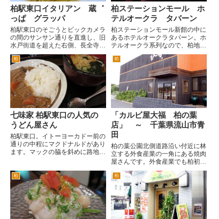
柏駅東口イタリアン 蔵゛
柏ステーションモール ホ
っぱ グラッパ
テルオークラ タバーン
柏駅東口のそごうとビックカメラ
柏ステーションモール新館の中に
の間のサンサン通りを直進し、旧
あるホテルオークラタバーン。ホ
水戸街道を超えた右側、長全寺の
テルオークラ系列なので、柏地域
向かいにあるイタリアン「蔵っ
のレストランとしては、ちょっと
柏
柏
ぱ」さん。 らーめん屋さんが二
予算が高めを覚悟していきましょ
軒連なっている隣にあります。
う。 お値段なりの雰囲気、料
夜はワインが飲めるイタリア居
理がでてきますので、それなりに
酒屋みたいな雰囲気みたいです
納得ができるかと思います。
が、...
...
七味家 柏駅東口の人気の
「カルビ屋大福 柏の葉
うどん屋さん
店」 ～ 千葉県流山市青
田
柏駅東口。イトーヨーカドー前の
通りの中程にマクドナルドがあり
柏の葉公園北側道路沿い付近に林
ます。マックの脇を斜めに路地を
立する外食産業の一角にある焼肉
はいります。人気テレビ番組「地
屋さんです。外食産業でも柏初登
井散歩」で、地井さんが歩いた道
場と思われるお店が多いので、探
です。ここを歩いて行くと左手に
柏
柏
検の一環で入ってみました。 場
うどん屋さんがあります。七味屋
所は、国道１６号線十余二工業団
さんです。昼は、うどんを中心
地入り口をがんセンター、柏の葉
に...
公園方面へ。柏の葉公園のスタ
ジ...