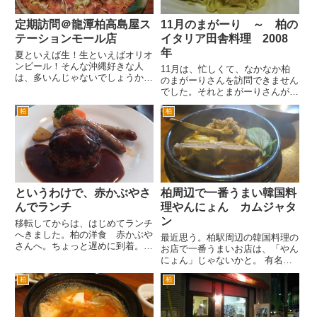
定期訪問＠龍潭柏高島屋ス
11月のまがーり ～ 柏の
テーションモール店
イタリア田舎料理 2008
年
夏といえば生！生といえばオリオ
ンビール！そんな沖縄好きな人
11月は、忙しくて、なかなか柏
は、多いんじゃないでしょうか。
のまがーりさんを訪問できません
やはりオリオンの生は、うまい！
でした。それとまがーりさんが、
オリオン生を飲みたいならば沖縄
今月は、月中ころにイタリアへ料
料理のお店が、てっとりばやいで
柏
柏
理研修に行ってらっしゃったん
すね。龍潭柏高島屋ステーション
で、お店が、連続休業していまい
モール店にきました。 まず
た。 そのころに行けるチャンス
は、...
があったのですが、お店が、休業
中...
というわけで、赤かぶやさ
柏周辺で一番うまい韓国料
んでランチ
理やんにょん カムジャタ
ン
移転してからは、はじめてランチ
へきました。柏の洋食 赤かぶや
最近思う。柏駅周辺の韓国料理の
さんへ。ちょっと遅めに到着。で
お店で一番うまいお店は、「やん
も午後５時までランチをやってい
にょん」じゃないかと。 有名な
ると黒板に書いてある。 へ～５
お店や大きくてきれいなお店もあ
時までランチやってくれるなん
柏
柏
るけど、「やんにょん」が、一番
て、リンガーハット並みに親切だ
僕の口に合うかもしれない。 そ
な。 基本的にハンバーグを食べ
んなことを思いながらやんにょん
に...
のランチにやってきた。 柏