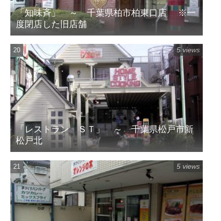
「知味斉」 ～ 千葉県柏市柏東口店 ※一
度閉店した旧店舗
5 views
「レストラン ＳＴ」 ～ 千葉県松戸市新
松戸北
5 views