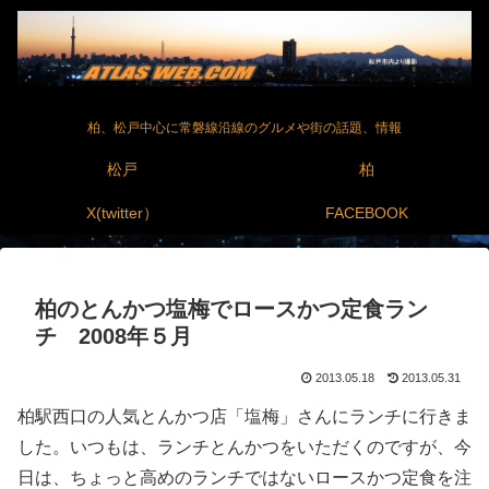
柏、松戸中心に常磐線沿線のグルメや街の話題、情報
松戸
柏
X(twitter）
FACEBOOK
柏のとんかつ塩梅でロースかつ定食ラン
チ 2008年５月
2013.05.18
2013.05.31
柏駅西口の人気とんかつ店「塩梅」さんにランチに行きま
した。いつもは、ランチとんかつをいただくのですが、今
日は、ちょっと高めのランチではないロースかつ定食を注