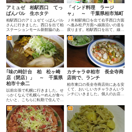
アミュゼ 柏駅西口 てっ
「インド料理 ラージ
ぱんバル 生ホタテ
ャ」 ～ 千葉県柏市旭町
柏駅西口のアミュゼてっぱんバル
ＪＲ柏駅南口を出て右手西口方面
さんに行きました。西口を出て柏
へ進み松戸方面へ線路沿いの道を
ステーションモール新館脇のあさ
戻ります。柏駅西口を出て、線路
ひ通りを国道６号方面へ。夕方6
沿いに左手に進んでも同じです。
柏
柏
時すぎ。この時間は、通学や通勤
線路沿いに国道６号方面へ進むと
のサラリーマンがたくさん歩いて
道路が右手にカーブしている右手
ます。 一緒にフルーツをカー
にある本格インドカレーのお店。
トに積んで走っている若者が2
ラージャとは、ヒンドゥー語で...
名...
｢味の時計台 柏 松ヶ崎
カチャラ＠柏市 長全寺商
店（閉店）」 ～ 千葉県
店街で、ランチ
柏市十余二
柏市東口の長全寺商店街にある安
くて、おいしいカチャラさんいラ
以前出張で札幌に行きました。せ
ンチにいきました。個人のお店と
っかくなんで札幌らーめんが食べ
しては、安いです。 ランチタイ
たいと、こちらに転勤で住んでい
ム激戦区だからでしょうか・・・
た同僚に電話をして「いま札幌な
ボリュームも男性には、うれしい
柏
柏
んだけど、おいしいらーめん屋さ
です。 カチャラ丼…650円です。
んおしえて」と聞いたところ「場
このボリュームで、650...
所がわからないから説明できない
けど、時計台というチェーン店
は...