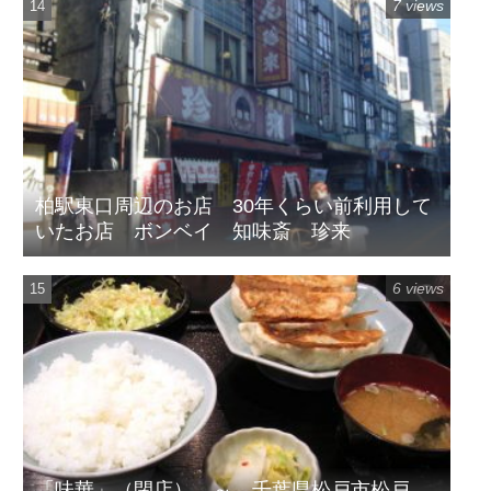
7 views
柏駅東口周辺のお店 30年くらい前利用して
いたお店 ボンベイ 知味斎 珍来
6 views
「味華」（閉店） ～ 千葉県松戸市松戸