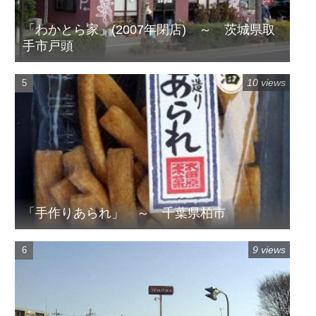
「わかとら家」(2007年閉店) ～ 茨城県取
手市戸頭
10 views
「手作りあられ」 ～ 千葉県柏市
9 views