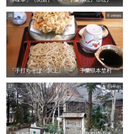
6 views
「手打ちそば 川上」 ～ 千葉県本埜村
6 views