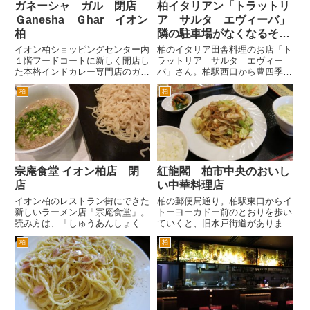
ガネーシャ ガル 閉店
柏イタリアン「トラットリ
Ｇanesha Ｇhar イオン
ア サルタ エヴィーバ」
柏
隣の駐車場がなくなるそう
です
イオン柏ショッピングセンター内
柏のイタリア田舎料理のお店「ト
１階フードコートに新しく開店し
ラットリア サルタ エヴィー
た本格インドカレー専門店のガネ
バ」さん。柏駅西口から豊四季方
ーシャ・ガルさんです。 イオン
面へ行く道をまっすぐ、そして国
柏
柏
柏の１階のフードコートの中の国
道６号を越えて、バス通りの裏手
道６号線よりの向かって右手側付
の路地裏にあります。 隠れ家
近に開店しました。料理人さんも
的なお店ですが、根強いファンの
インドの方という本当のという
お客様をつかんでいるので、混ん
と...
で...
宗庵食堂 イオン柏店 閉
紅龍閣 柏市中央のおいし
店
い中華料理店
イオン柏のレストラン街にできた
柏の郵便局通り。柏駅東口からイ
新しいラーメン店「宗庵食堂」。
トーヨーカドー前のとおりを歩い
読み方は、「しゅうあんしょくど
ていくと、旧水戸街道がありま
う」だそうです。 チェーン店で
す。旧水戸街道を超えてさらに歩
柏
柏
しょうか。現在は、柏イオンと勝
いていくと、もう一本先に旧水戸
田台にお店が、あるようです。ま
街道水戸に並行する通りがありま
た「食堂」ではないラーメン店と
す。柏の郵便局の本局の前の通り
しては、千葉･船橋･北千住･錦...
です。郵便局通りです。 柏郵
便...