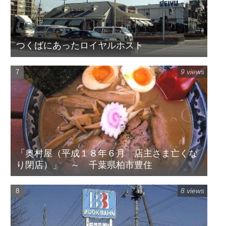
つくばにあったロイヤルホスト
9 views
「奥村屋（平成１８年６月 店主さま亡くな
り閉店）」 ～ 千葉県柏市豊住
8 views