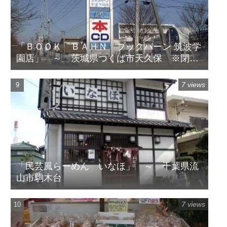
「ＢＯＯＫ ＢＡＨＮ ブックバーン 筑波学
園店」 ～ 茨城県つくば市天久保 ※閉店
してます
7 views
「民芸風らーめん いなほ」 ～ 千葉県流
山市駒木台
7 views