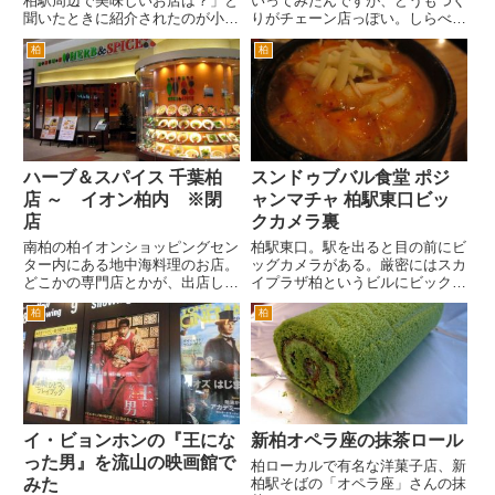
柏駅周辺で美味しいお店は？」と
いってみたんですが、どうもつく
聞いたときに紹介されたのが小お
りがチェーン店っぽい。しらべて
店。 いのししが太いと書いて
みると「まいどおおきに食堂」と
柏
柏
「いぶと」と読みます。 柏駅東
いうチェーン店があり、出店した
口をでて、左手そごう本館とスカ
場所の地名を屋号につけているよ
イプラザ柏ビルの間を駅から垂直
うです。こちらは、流山市江戸川
に走るサンサン通りを進み、旧水
台付近なので、この屋号になっ
戸...
た...
ハーブ＆スパイス 千葉柏
スンドゥブバル食堂 ポジ
店 ～ イオン柏内 ※閉
ャンマチャ 柏駅東口ビッ
店
クカメラ裏
南柏の柏イオンショッピングセン
柏駅東口。駅を出ると目の前にビ
ター内にある地中海料理のお店。
ッグカメラがある。厳密にはスカ
どこかの専門店とかが、出店した
イプラザ柏というビルにビックカ
のではなくオペレーションは、イ
メラがテナントとして入居してい
柏
柏
オンのレストラン運営子会社がや
る。以前は、柏そごうが、プラザ
っているいわゆるチェーン店だと
館として入居していた。 この
思われます。 しかしこのお店、
ビックカメラの裏手の路地にある
最近結構気に入ってるお店で
のが、スンドゥブバル食堂 ポ
す。...
ジ...
イ・ビョンホンの『王にな
新柏オペラ座の抹茶ロール
った男』を流山の映画館で
柏ローカルで有名な洋菓子店、新
みた
柏駅そばの「オペラ座」さんの抹