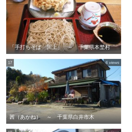
「手打ちそば 川上」 ～ 千葉県本埜村
6 views
茜（あかね） ～ 千葉県白井市木