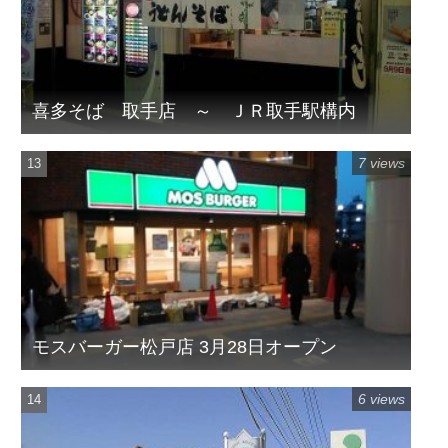
喜多そば 取手店 ～ ＪＲ取手駅構内
7 views
モスバーガー松戸店 3月28日オープン
6 views