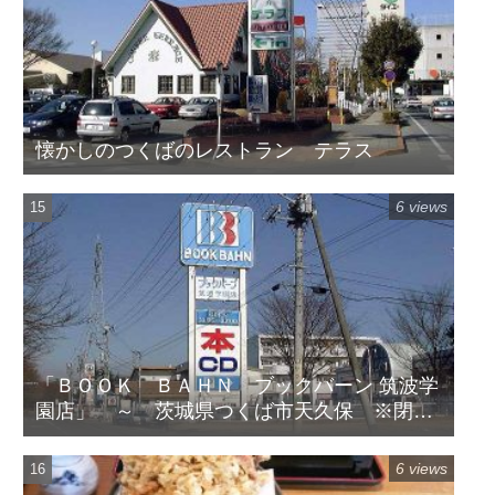
懐かしのつくばのレストラン テラス
6 views
「ＢＯＯＫ ＢＡＨＮ ブックバーン 筑波学
園店」 ～ 茨城県つくば市天久保 ※閉店
してます
6 views