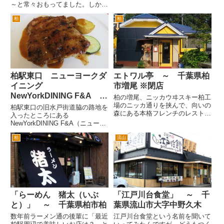
アンバル Azzurro 520＋Caffe
～と常々おもってました。しかし
が、突貫工事で建設中です。
根性がないんで、わざわざ中野ま
東京の江戸川区で複数店舗を展開
柏
柏
で食べに行く気力がない(^^; とあ
するイタリアンとスペイン料理を
きらめていました。すると最近う
食べられるお店の...
わさの船橋ラーメン横丁に青葉が
入っているらしいとの情報を得ま
し...
柏駅東口 ニューヨークダ
エトワル亭 ～ 千葉県柏
イニング
市増尾 ※閉店
NewYorkDINING F&A チ
柏の増尾、ニッカウヰスキー柏工
キングリルランチ
場のニッカ通りを挟んで、向いの
柏駅東口の旧水戸街道脇の路地を
森にある本格フレンチのレストラ
入ったところにある
ンです。以前同じ場所で、レスト
NewYorkDINING F&A（ニューヨ
ラン エトワルとして営業してい
ークダイニング エフアンドエ
ましたが、しばし休業していまし
柏
流山
ー）さん。 柏駅東口からイトー
た。 その後の２００８年７月に
ヨーカドー前の通り(ハウディモ
装いも新たに「エトワル亭」と
ール)をまっすぐすすんで、旧水
い...
戸街道を左折し、最初の路地を
右...
「らーめん 猪太（いぶ
「江戸川台食堂」 ～ 千
と）」 ～ 千葉県柏市柏
葉県流山市大字中野久木
数年前ラーメン通の後輩に「最近
江戸川台食堂という名前を聞いて