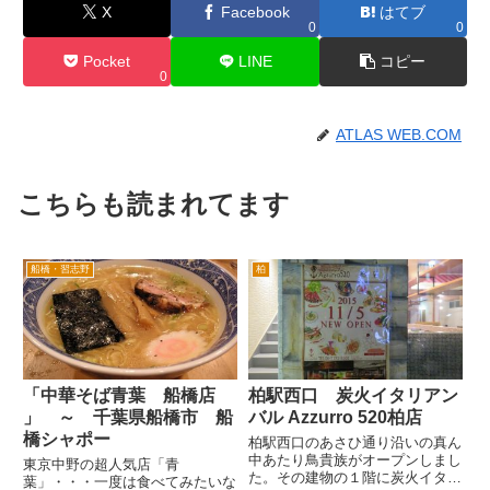
X
Facebook
はてブ
0
0
Pocket
LINE
コピー
0
ATLAS WEB.COM
こちらも読まれてます
船橋・習志野
柏
「中華そば青葉 船橋店
柏駅西口 炭火イタリアン
」 ～ 千葉県船橋市 船
バル Azzurro 520柏店
橋シャポー
柏駅西口のあさひ通り沿いの真ん
中あたり鳥貴族がオープンしまし
東京中野の超人気店「青
た。その建物の１階に炭火イタリ
葉」・・・一度は食べてみたいな