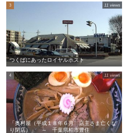
11 views
つくばにあったロイヤルホスト
11 views
「奥村屋（平成１８年６月 店主さま亡くな
り閉店）」 ～ 千葉県柏市豊住