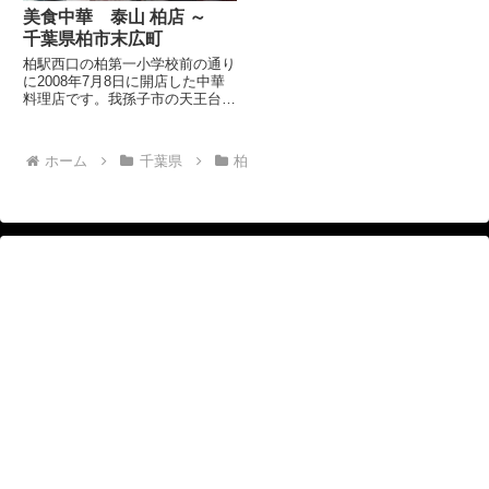
美食中華 泰山 柏店 ～
千葉県柏市末広町
柏駅西口の柏第一小学校前の通り
に2008年7月8日に開店した中華
料理店です。我孫子市の天王台駅
そばに泰山という中華料理のお店
があり、評判だったのが、こちら
柏駅の西口にも出店したようで
ホーム
千葉県
柏
す。 柏駅の西口のステーション
モールと高島屋本館の間の道を...