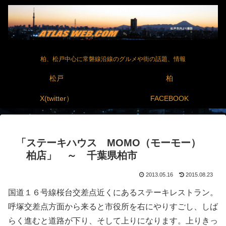
柏、松戸中心に常磐線沿線のグルメや街の話題、情報
松戸
柏
X(twitter）
FACEBOOK
「ステーキハウス MOMO（モーモー）
柏店」 ～ 千葉県柏市
2013.05.16
2015.08.23
国道１６号線桜台交差点近くにあるステーキレストラン。
呼塚交差点方面から来ると市役所を右にやりすごし、しば
らく進むと道路が下り、そして上りになります。上りきっ