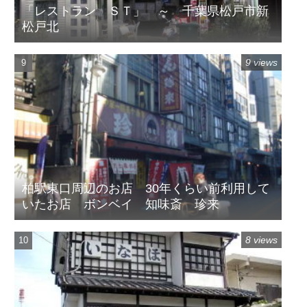
「レストラン ＳＴ」 ～ 千葉県松戸市新
松戸北
9 views
柏駅東口周辺のお店 30年くらい前利用して
いたお店 ボンベイ 知味斎 珍来
8 views