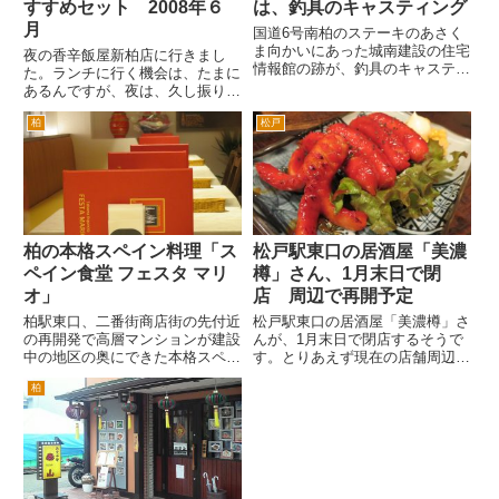
すすめセット 2008年６
は、釣具のキャスティング
月
国道6号南柏のステーキのあさく
ま向かいにあった城南建設の住宅
夜の香辛飯屋新柏店に行きまし
情報館の跡が、釣具のキャスティ
た。ランチに行く機会は、たまに
ングになるようです。ここは、住
あるんですが、夜は、久し振りか
所は柏ではなくて、流山市向小金
もしれませんね。 香辛飯屋は、
なんですが。 ここは、もともと
柏
松戸
よくメニューが、変わるので、久
家具の島忠だったんですよね。島
し振りというか、ちょっと訪問期
忠が、家具と同時にホームセン
間が、あくと、どうオーダーして
タ...
よいかわからなくなるのが、難点
で...
柏の本格スペイン料理「ス
松戸駅東口の居酒屋「美濃
ペイン食堂 フェスタ マリ
樽」さん、1月末日で閉
オ」
店 周辺で再開予定
柏駅東口、二番街商店街の先付近
松戸駅東口の居酒屋「美濃樽」さ
の再開発で高層マンションが建設
んが、1月末日で閉店するそうで
中の地区の奥にできた本格スペイ
す。とりあえず現在の店舗周辺で
ン料理「スペイン食堂 フェスタ
代替店舗を探して、営業を再開す
柏
マリオ」さんです。 旧カプリ
る予定だそうです。 美濃樽さ
チョーザ柏店のあった場所です。
んは、松戸駅東口を出て、三井住
ビルの2階です。 店内は
友銀行の交差点を右折して、1分
全体的にシンプルなデザイン...
ほど歩いた右手角です。美濃地
方...