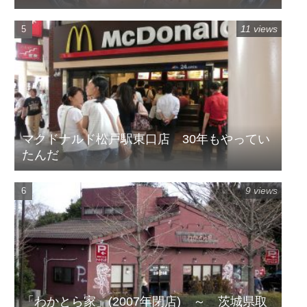
11 views
マクドナルド松戸駅東口店 30年もやってい
たんだ
9 views
「わかとら家」(2007年閉店) ～ 茨城県取