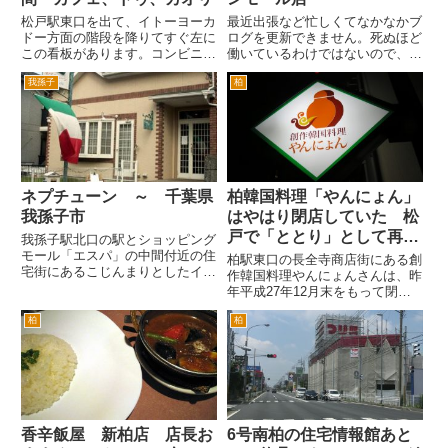
松戸駅東口を出て、イトーヨーカ
最近出張など忙しくてなかなかブ
ドー方面の階段を降りてすぐ左に
ログを更新できません。死ぬほど
この看板があります。コンビニの
働いているわけではないので、ま
脇にカフェ、ドゥ、カオリとあり
あちゃんとやる気になれば出来る
我孫子
柏
ます。たぶん裕福な地元の方がや
のでしょうが、怠慢といえば怠慢
っていると思われる少しぜいたく
ですね(^_^;) というわけで今回
な雰囲気の喫茶店です。 チェ
は、柏駅西口の柏高島屋ステーシ
ーン店だと利益を出すために少
ョンモール新館の沖縄料...
し...
ネプチューン ～ 千葉県
柏韓国料理「やんにょん」
我孫子市
はやはり閉店していた 松
戸で「ととり」として再オ
我孫子駅北口の駅とショッピング
モール「エスパ」の中間付近の住
ープン予定
柏駅東口の長全寺商店街にある創
宅街にあるこじんまりとしたイタ
作韓国料理やんにょんさんは、昨
リアンのお店。 店名「ネプチュ
年平成27年12月末をもって閉店
ーン」はロ－マ神話の海の神様
とのことでした。 年内に今一度
です。 場所は、我孫子駅から説
柏
柏
訪問するつもりだったのですが、
明するとわかりづらいんですが、
仕事が忙しくていけませんでし
簡単にいうとエスパ１階の我孫
た。ちょっと義理を欠いたという
子...
か、行けなかったことがとても
残...
香辛飯屋 新柏店 店長お
6号南柏の住宅情報館あと