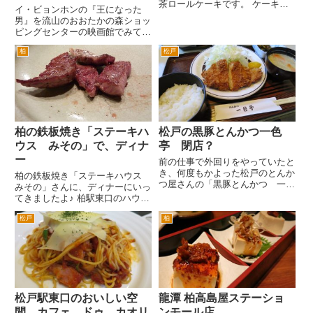
茶ロールケーキです。 ケーキが
イ・ビョンホンの『王になった
有名なオペラ座さんですが、中で
男』を流山のおおたかの森ショッ
も人気なのが、この抹茶ロールだ
ピングセンターの映画館でみてき
とか。 言われてみれば千葉ウォ
た。 日曜日にいったのだが、強
ーカーやるるぶなどの雑誌にオペ
柏
松戸
風。豊四季辺りは、砂嵐だった。
ラ座さんが紹介されたときに
南柏から旧日光街道を通ってきた
は、...
のら、おおたかの森駅そばにマク
ドナルドができていた。 映画
の...
柏の鉄板焼き「ステーキハ
松戸の黒豚とんかつ一色
ウス みその」で、ディナ
亭 閉店？
ー
前の仕事で外回りをやっていたと
き、何度もかよった松戸のとんか
柏の鉄板焼き「ステーキハウス
つ屋さんの「黒豚とんかつ 一色
みその」さんに、ディナーにいっ
亭」さん。ネットを見ていたら、
てきましたよ♪ 柏駅東口のハウデ
「閉店」との情報が掲載さていま
ィーモール（イトーヨーカドーの
すね。と2014年8/31で閉店と
松戸
柏
前の道）をまっすぐ進み、旧水戸
も。先日いったばかりなんです
街道を渡ったら、左手にありま
が。 場所は、松戸の二十世...
す。 オープンは、1977年。永き
に渡り、柏で鉄板焼きといえ...
松戸駅東口のおいしい空
龍潭 柏高島屋ステーショ
間 カフェ、ドゥ、カオリ
ンモール店