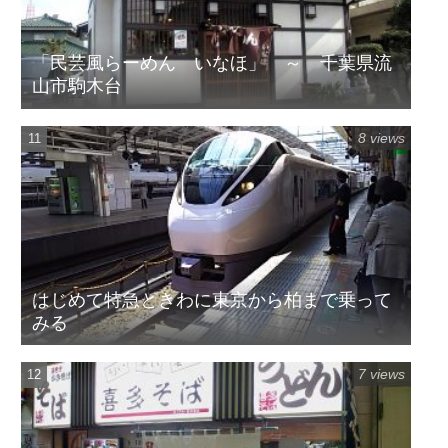
「民芸風らーめん いなほ」 ～ 千葉県流
山市駒木台
8 views
はじめて特急ときわに東京から柏まで乗って
みる
7 views