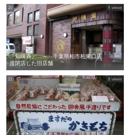
5 views
「知味斉」 ～ 千葉県柏市柏東口店 ※一
度閉店した旧店舗
5 views
「ますだのかきもち」 ～ 千葉県柏市