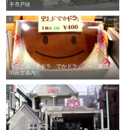
手市戸頭
9 views
「空とぶ 子ドラ でかドラ」 ～ 東京・
羽田空港内
9 views