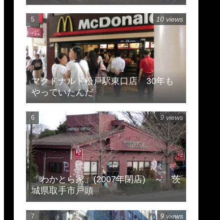
市豊住
10 views
マクドナルド松戸駅東口店 30年も
やっていたんだ
9 views
「わかとら家」(2007年閉店) ～ 茨
城県取手市戸頭
9 views