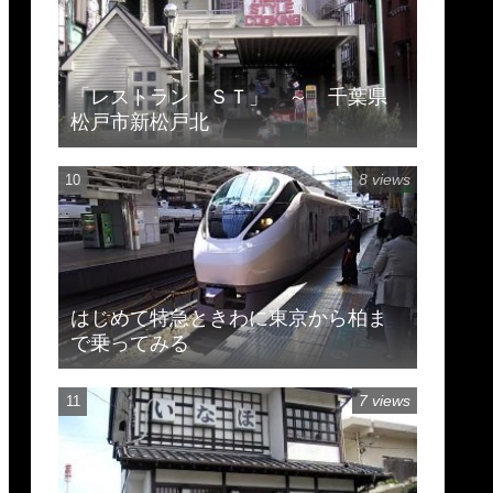
「レストラン ＳＴ」 ～ 千葉県
松戸市新松戸北
8 views
はじめて特急ときわに東京から柏ま
で乗ってみる
7 views