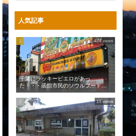
人気記事
424 views
千葉にラッキーピエロがあっ
た・・・函館市民のソウルフードで
有名
15 views