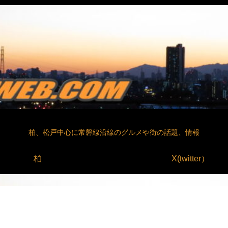
柏、松戸中心に常磐線沿線のグルメや街の話題、情報
柏
X(twitter）