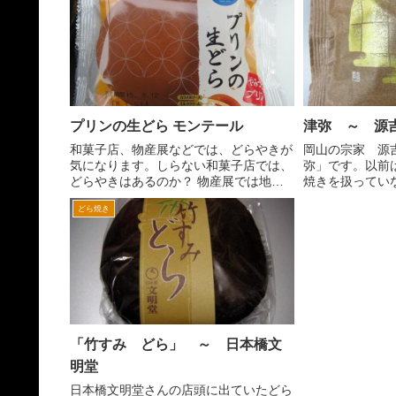
ろなことやものを
は、かなり有名などら焼き屋さんがある
と。それが「どら焼き 志ち...
プリンの生どら モンテール
津弥 ～ 源
和菓子店、物産展などでは、どらやきが
岡山の宗家 源
気になります。しらない和菓子店では、
弥」です。以前
どらやきはあるのか？ 物産展では地方
焼きを扱ってい
の和菓子店のどらやきがあるのか？など
ま扱ってない店
どら焼き
気になります。 同様に最近油断でき
れにせよはじめ
なののが、コンビニです。意外と珍しい
食べることがで
どら焼きがあったりします...
庵という感じで、
「竹すみ どら」 ～ 日本橋文
明堂
日本橋文明堂さんの店頭に出ていたどら