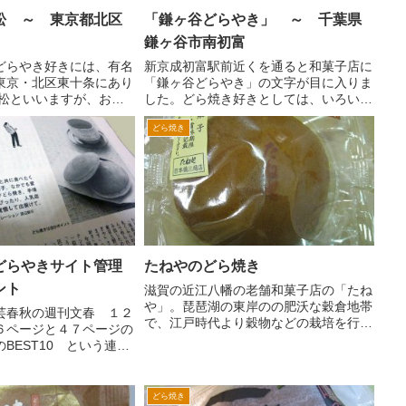
松 ～ 東京都北区
「鎌ヶ谷どらやき」 ～ 千葉県
鎌ヶ谷市南初富
どらやき好きには、有名
新京成初富駅前近くを通ると和菓子店に
東京・北区東十条にあり
「鎌ヶ谷どらやき」の文字が目に入りま
黒松といいますが、お店
した。どら焼き好きとしては、いろいろ
本舗 草月といいます。
食べてみたいところですが、いかんせん
どら焼き
草月さんのお菓子のアイ
どこの和菓子屋さんもどら焼きを販売し
というどらやきが、あり
ているためキリがないんです。 そのた
Ｒ京浜...
めクチコミとかじゃないと...
どらやきサイト管理
たねやのどら焼き
ント
滋賀の近江八幡の老舗和菓子店の「たね
や」。琵琶湖の東岸のの肥沃な穀倉地帯
芸春秋の週刊文春 １２
で、江戸時代より穀物などの栽培を行っ
６ページと４７ページの
ていたたねやが、明治時代に入り、和菓
BEST10 という連載
子のお店をはじめたそうです。 関西方
３回目 おいしいどらや
面のデパートなどじめ、最近では、都心
で、僕のコメントを一部
のデパートなどにも出店し...
きました。 毎週いろい
どら焼き