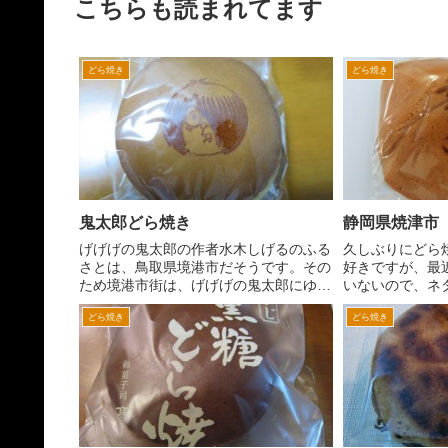
こちらも読まれてます
どら焼き
どら焼き
鬼太郎どら焼き
静岡県焼津市
げげげの鬼太郎の作者水木しげるのふる
久しぶりにどら
さとは、鳥取県境港市だそうです。その
好きですが、最
ため境港市街は、げげげの鬼太郎にゆか
いないので、ネ
りのものがいっぱいあります。 JR西日
活動とは、知ら
どら焼き
どら焼き
本境線の境港駅。 電車も鬼太郎。
和菓子店に入っ
境港駅前交番も「鬼太郎交番」。 米
番楽して、大漁
子空港は、「米子鬼太...
菓子売り場へ行くこ