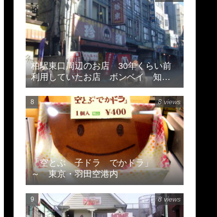
柏駅東口周辺のお店 30年くらい前
利用していたお店 ボンベイ 知味
斎 珍来
8 views
「空とぶ 子ドラ でかドラ」
～ 東京・羽田空港内
8 views