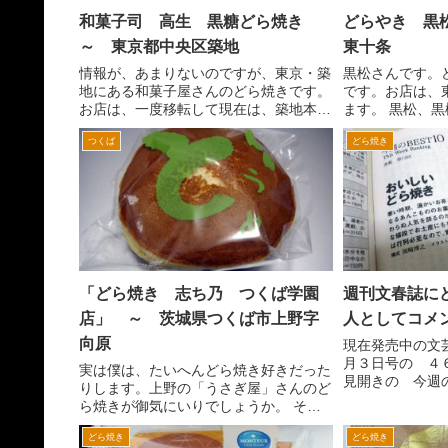
和菓子司 高生 黒糖どら焼き
どらやき 黒
～ 東京都中央区築地
東十条
情報が、あまりないのですが、東京・築
黒松さんです。
地にある和菓子屋さんのどら焼きです。
です。お店は、
お店は、一度移転して現在は、築地本願
ます。 黒松、
寺裏手の中央築地六郵便局の向い付近に
の名前は、黒松
つくば
どら焼き
あります。 黒糖どらやきというだけあ
その黒松本舗 
って、がわに黒糖が、入っているのでし
テムの中に黒松
ょうか。一般的などら焼き...
ます。 お店は、Ｊ
「どら焼き 志ち乃 つくば学園
週刊文春誌に
店」 ～ 茨城県つくば市上野字
人としてコメ
向原
現在発売中の文
月３日号の ４
実は僕は、たいへんどら焼き好きだった
見開きの 今週の
りします。上野の「うさぎ屋」さんのど
コーナーの第７
ら焼きが御気にいりでしょうか。 そん
き という特集
な僕のためのような情報を口コミで頂戴
掲載していただ
どら焼き
どら焼き
しました。なんでも土浦の方に地元で