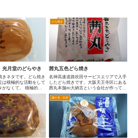
どら焼き
 光月堂のどらやき
茜丸五色どら焼き
焼きネタです。どら焼き
名神高速道路吹田サービスエリアで入手
近は積極的な活動をして
したどら焼きです。大阪天王寺区にある
タがなくて。 積極的な
茜丸本舗㈱大納言という会社が作ってい
ないどら焼きを探して、
るようです。 五色というだけあって、
鎌ケ谷・白井
てみる。 ちなみに一
五色どらやきは、あんが金時豆、トラ
なのが、大手百貨店の和
豆、ウグイス豆、白手亡豆、そして小豆
と。 ...
が入っているそうです。 見...