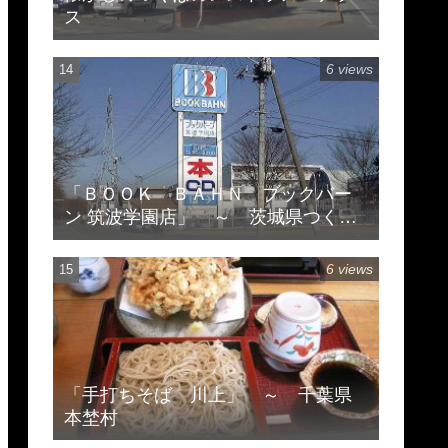
ス
6 views
「ＢＯＯＫ ＢＡＨＮ ブックバー
ン 筑波学園店」 ～ 茨城県つくば
市天久保 ※閉店してます
6 views
「手打ちそば 川上」 ～ 千葉県
本埜村