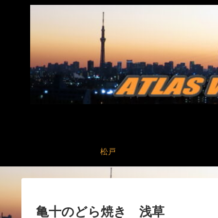
松戸
亀十のどら焼き 浅草