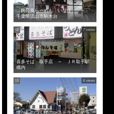
「民芸風らーめん いなほ」 ～
千葉県流山市駒木台
7 views
喜多そば 取手店 ～ ＪＲ取手駅
構内
6 views
懐かしのつくばのレストラン テラ