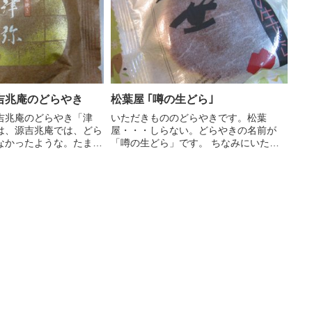
その...
吉兆庵のどらやき
松葉屋 ｢噂の生どら｣
吉兆庵のどらやき「津
いただきもののどらやきです。松葉
は、源吉兆庵では、どら
屋・・・しらない。どらやきの名前が
なかったような。たまた
「噂の生どら」です。 ちなみにいただ
に行ったからか。 いず
いたのは、抹茶味です。他に小倉、ゴ
て源吉兆庵のどら焼きを
マ、チョコ、珈琲などが、存在するよう
きました。さすが源吉兆
です。 パッケージの裏をみると島根県
高級感があ...
の会社のようです。この生どら、第...