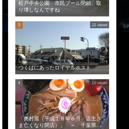
松戸中央公園 市民プール閉鎖、取
り壊しなんですね
11 views
つくばにあったロイヤルホスト
10 views
「奥村屋（平成１８年６月 店主さ
ま亡くなり閉店）」 ～ 千葉県柏