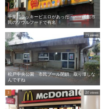
千葉にラッキーピエロがあった・・・函館市
民のソウルフードで有名
15 views
松戸中央公園 市民プール閉鎖、取り壊しな
んですね
10 views