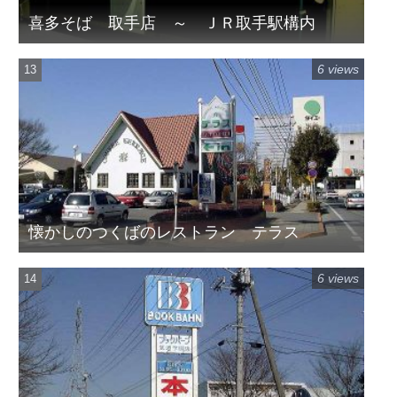
喜多そば 取手店 ～ ＪＲ取手駅構内
6 views
懐かしのつくばのレストラン テラス
6 views