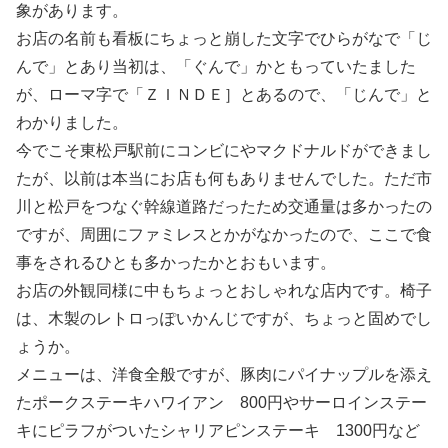
象があります。
お店の名前も看板にちょっと崩した文字でひらがなで「じ
んで」とあり当初は、「ぐんで」かともっていたました
が、ローマ字で「ＺＩＮＤＥ］とあるので、「じんで」と
わかりました。
今でこそ東松戸駅前にコンビにやマクドナルドができまし
たが、以前は本当にお店も何もありませんでした。ただ市
川と松戸をつなぐ幹線道路だったため交通量は多かったの
ですが、周囲にファミレスとかがなかったので、ここで食
事をされるひとも多かったかとおもいます。
お店の外観同様に中もちょっとおしゃれな店内です。椅子
は、木製のレトロっぽいかんじですが、ちょっと固めでし
ょうか。
メニューは、洋食全般ですが、豚肉にパイナップルを添え
たポークステーキハワイアン 800円やサーロインステー
キにピラフがついたシャリアピンステーキ 1300円など