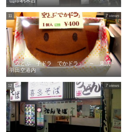
山市駒木台
7 views
「空とぶ 子ドラ でかドラ」 ～ 東京・
羽田空港内
7 views