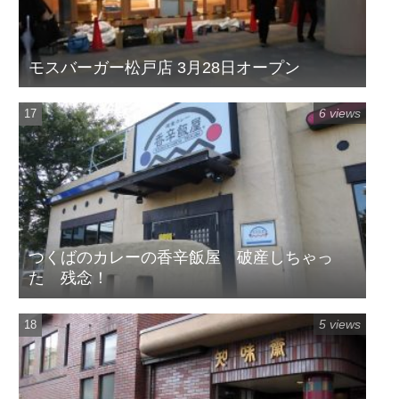
モスバーガー松戸店 3月28日オープン
6 views
つくばのカレーの香辛飯屋 破産しちゃっ
た 残念！
5 views