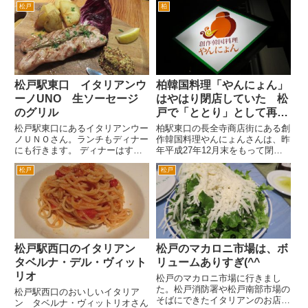
松戸
柏
だ。 松戸駅東口を出て三井住友
行ったことがあったので、夜も行
銀行の交差点を右折。すこし歩い
ってみたいなと思っていました。
て行くと松戸で有名なラーメン店
混んでいるかなと思ったら、幸い
「とみた」が見えてきます。とみ
カウンターで、お酒を飲んでら...
た...
松戸駅東口 イタリアンウ
柏韓国料理「やんにょん」
ーノUNO 生ソーセージ
はやはり閉店していた 松
のグリル
戸で「ととり」として再オ
ープン予定
松戸駅東口にあるイタリアンウー
柏駅東口の長全寺商店街にある創
ノＵＮＯさん。ランチもディナー
作韓国料理やんにょんさんは、昨
にも行きます。 ディナーはすご
年平成27年12月末をもって閉店
く混んでるときがあるので、そう
とのことでした。 年内に今一度
松戸
松戸
いう雰囲気のあるときは避けてま
訪問するつもりだったのですが、
す。 にぎやなかなの嫌いなん
仕事が忙しくていけませんでし
で。食事は、静かに食べたいです
た。ちょっと義理を欠いたという
からね。 居酒屋は、常識レベ
か、行けなかったことがとても
ル...
残...
松戸駅西口のイタリアン
松戸のマカロニ市場は、ボ
タベルナ・デル・ヴィット
リュームありすぎ(^^ゞ
リオ
松戸のマカロニ市場に行きまし
た。松戸消防署や松戸南部市場の
松戸駅西口のおいしいイタリア
そばにできたイタリアンのお店で
ン タベルナ・ヴィットリオさん