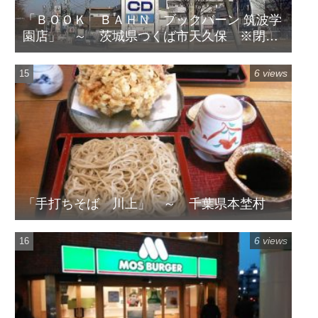
「ＢＯＯＫ ＢＡＨＮ ブックバーン 筑波学
園店」 ～ 茨城県つくば市天久保 ※閉店
してます
6 views
「手打ちそば 川上」 ～ 千葉県本埜村
6 views