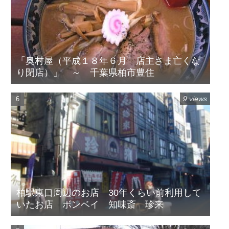
「奥村屋（平成１８年６月 店主さま亡くな
り閉店）」 ～ 千葉県柏市豊住
9 views
柏駅東口周辺のお店 30年くらい前利用して
いたお店 ボンベイ 知味斎 珍来