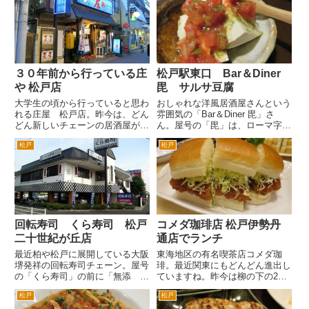
しいんですが、スタッフさんがフ
原商店街は相変わらずのようです
レンドリーだからもあります。
が、「名菜酒家 ・珍来」さんは
そんなに広い店内じゃないの
結構混んでいて、席がないこと
で、...
も...
３０年前から行っている庄
松戸駅東口 Bar＆Diner
や 松戸店
毘 サルサ豆腐
大学生の頃から行っていると思わ
おしゃれな洋風居酒屋さんという
れる庄屋 松戸店。昨今は、どん
雰囲気の「Bar＆Diner 毘」さ
どん新しいチェーンの居酒屋があ
ん。屋号の「毘」は、ローマ字表
ります。学生時代は、居酒屋チェ
記では「VI」とありますので、
松戸
松戸
ーンというと庄屋、つぼ八、白木
「ビ」あるいは、「ヴィ」みたい
屋などなど。庄屋は、いまでも常
です。 場所は、松戸駅東口を
磐線沿線では健在ですね。 松
出て、三井住友銀行の交差点を右
戸店は、松戸駅東口をでて左手
へ。2分くらい歩くと左に...
に...
回転寿司 くら寿司 松戸
コメダ珈琲店 松戸伊勢丹
二十世紀が丘店
通店でランチ
最近柏や松戸に展開している大阪
東海地区の有名喫茶店コメダ珈
堺発祥の回転寿司チェーン。屋号
琲。最近関東にもどんどん進出し
の「くら寿司」の前に「無添 く
ていますね。昨今は柳の下の2匹
ら寿司」と入れるほど食材の安全
目のドジョウを狙ったのか似たよ
松戸
松戸
にこだわっているようです。 化
うな珈琲店が続々出店。しかし屋