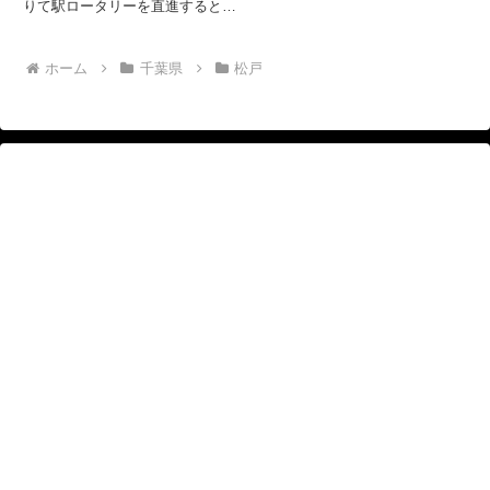
りて駅ロータリーを直進するとす
ぐ右手にあります。 駅前商店街
の一角にある街の中華料理屋さん
です。こちらは、僕の弟からの情
ホーム
千葉県
松戸
報で食べに行くようになりまし
た。 メニューや料理は普通の街
の...