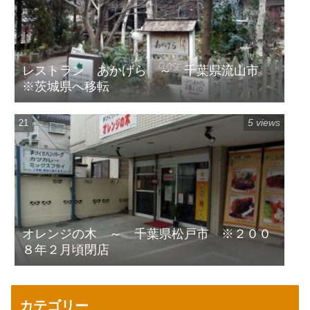
レストラン あかげら ～ 千葉県流山市
※茨城県へ移転
5 views
オレンジの木 ～ 千葉県松戸市 ※２００
８年２月頃閉店
カテゴリー