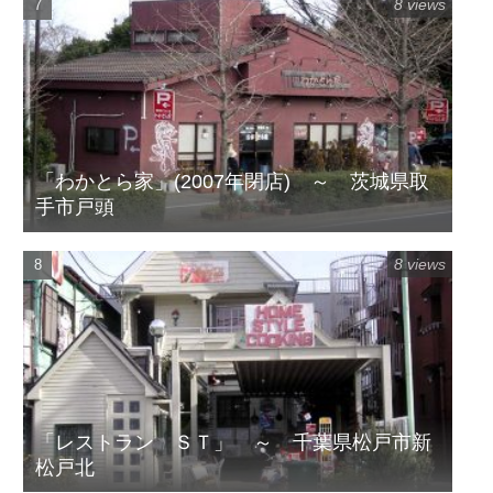
8 views
「わかとら家」(2007年閉店) ～ 茨城県取
手市戸頭
8 views
「レストラン ＳＴ」 ～ 千葉県松戸市新
松戸北