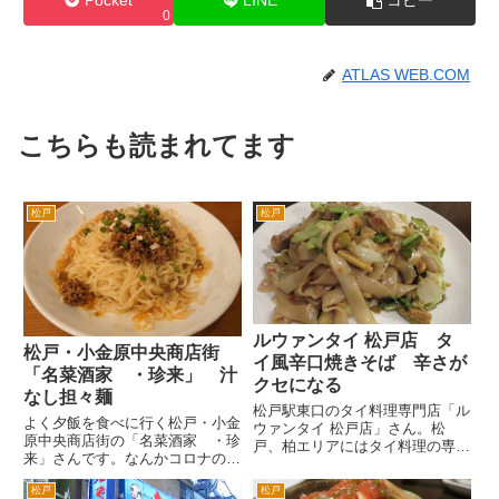
Pocket
LINE
コピー
0
ATLAS WEB.COM
こちらも読まれてます
松戸
松戸
ルウァンタイ 松戸店 タ
松戸・小金原中央商店街
イ風辛口焼きそば 辛さが
「名菜酒家 ・珍来」 汁
クセになる
なし担々麺
松戸駅東口のタイ料理専門店「ル
よく夕飯を食べに行く松戸・小金
ウァンタイ 松戸店」さん。松
原中央商店街の「名菜酒家 ・珍
戸、柏エリアにはタイ料理の専門
来」さんです。なんかコロナの非
店は数店舗あるんですが、ここが
常事態宣言の縛りが緩められて、
お気に入りです。 お料理もおい
松戸
松戸
どこも人が増えてますね。 小金