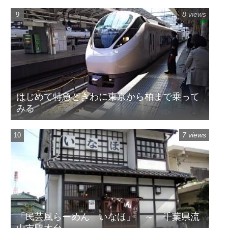
8 views
はじめて特急ときわに東京から柏まで乗って
みる
7 views
「民芸風らーめん いなほ」 ～ 千葉県流