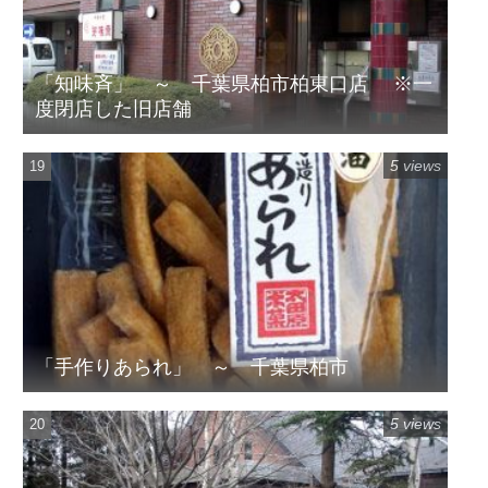
「知味斉」 ～ 千葉県柏市柏東口店 ※一
度閉店した旧店舗
5 views
「手作りあられ」 ～ 千葉県柏市
5 views