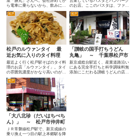
屋「膳丸」さんへ。会社辞めてか
営業しているパスタとハンバーグ
ら電車に乗らないから、飲みに行
のお店。ここのパスタは、ファン
かない。 でもたまには、生存確
の方が結構いらっしゃり、地元の
松戸
松戸
認ができないから膳丸さんには顔
常連さんが通うお店です。 場所
をだしとかないと。 お、混んで
は、新京成線新八柱駅、武蔵野線
いる！年末だし、よいことだ。カ
新八柱駅前のロータリーから前の
ウンター席へ。まずは、煮込
道を左折してすぐの交差点を右
み。...
折...
松戸のルウァンタイ 最
「讃岐の国手打ちうどん
近お気に入りのタイ料理
丸亀」 ～ 千葉県松戸市
最近よく行く松戸駅そばのタイ料
新京成稔台駅近く、産業道路沿い
理のお店「ルウァンタイ」。タイ
にある完全手打ちと科学調味料無
の雰囲気濃度がかなり高いのが、
添加にこだわる讃岐うどんの店。
お気に入り。タイ人の店員さんも
讃岐うどんの本場香川の知人に聞
松戸
とても感じよいし。松戸駅東口か
いてみたら、丸亀という屋号は香
ら５分位歩きます。戸定歴史公園
川では比較的ポピュラーな屋号だ
のそばです。 タイ料理店にき
とか。そんな本場讃岐のかおりが
たら、現地のビールシンハーを
漂うお店です。 完全手打ちに
飲...
こ...
「大八北珍（だいはちぺち
ん）」 ～ 松戸市仲井町
ＪＲ常磐線松戸駅で、新京成線の
乗り換え一つ目の駅上本郷駅を降