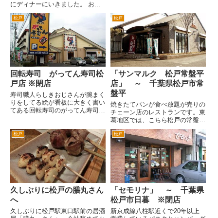
す。ランチタイムはとても混んで
にディナーにいきました。 お勧
いるんですが、きょうはお天気も
めは、こちら。 ハートランドと
わるいしディナータイムならば入
松戸
松戸
アルコールフリー。ハートランド
れるかなと。 7割程度の客
は、瓶だったか。生が、すきなん
の入り。といっても店内が広い
だが。 生野菜いっぱい健康サラ
の...
ダ。 カジキマグロのカルパッチ
ョ...
回転寿司 がってん寿司松
「サンマルク 松戸常盤平
戸店 ※閉店
店」 ～ 千葉県松戸市常
盤平
寿司職人らしきおじさんが腕まく
りをしてる絵が看板に大きく書い
焼きたてパンが食べ放題が売りの
てある回転寿司のがってん寿司。
チェーン店のレストランです。東
ＲＤＣという埼玉県熊谷市が本部
葛地区では、こちら松戸の常盤平
のチェーン店です。回転寿司店と
店がはじめてじゃないかとおもい
しては、銚子丸やまぐろ庭みたい
松戸
松戸
ます。 出来た頃は、すごく混雑
に価格に幅を持たせ絵皿によって
しました。外に行列が出てしまっ
価格を数段階に分けています。...
たくらいかと記憶してます。あれ
から何年もたち少しは落ち着い
た...
久しぶりに松戸の膳丸さん
「セモリナ」 ～ 千葉県
へ
松戸市日暮 ※閉店
久しぶりに松戸駅東口駅前の居酒
新京成線八柱駅近くで20年以上