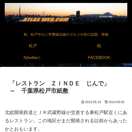
柏、松戸中心に常磐線沿線のグルメや街の話題、情報
松戸
柏
X(twitter）
FACEBOOK
「レストラン ＺＩＮＤＥ じんで」
～ 千葉県松戸市紙敷
2013.05.16
2014.09.05
北総開発鉄道とＪＲ武蔵野線が交差する東松戸駅近くにあ
るレストラン。この地区がまだ開発される以前からあった
かとおもいます。