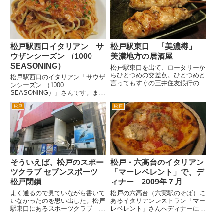
学調味料、人口甘味料、合成着色
号が姓、コーヒーは、「珈琲」と
料、合成保存料の四大添加物は使
漢字、そして最後は「店」のパタ
用していないそうです。 また
ーンのお店ばかり。 これっ
こ...
て、...
松戸駅西口イタリアン サ
松戸駅東口 「美濃樽」
ウザンシーズン （1000
美濃地方の居酒屋
SEASONING）
松戸駅東口を出て、ロータリーか
らひとつめの交差点。ひとつめと
松戸駅西口のイタリアン「サウザ
言ってもすぐの三井住友銀行のあ
ンシーズン （1000
る交差点です。ここを右折する
SEASONING）」さんです。まっ
と、ほぼすぐ右手に美濃樽さんが
しろな店舗に赤、白、緑のイタリ
あります。駅から徒歩1分、2分
松戸
松戸
アの国旗がなびいているのが目印
です。 居酒屋「村さき」さん
です。 松戸駅西口ロータリー
みたいな炉端風の居酒屋というイ
から3分程度、旧水戸街道まで行
メ...
かない付近にあります。 ビ
ー...
そういえば、松戸のスポー
松戸・六高台のイタリアン
ツクラブ セブンスポーツ
「マーレベレント」で、デ
松戸閉鎖
ィナー 2009年７月
よく通るので見ていながら書いて
松戸の六高台（六実駅のそば）に
いなかったのを思い出した。松戸
あるイタリアンレストラン「マー
駅東口にあるスポーツクラブ セ
レベレント」さんへディナーに行
ブンスポーツ松戸が閉鎖したん
きました。 ランチでは、何度か