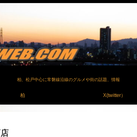
柏、松戸中心に常磐線沿線のグルメや街の話題、情報
柏
X(twitter）
戸店