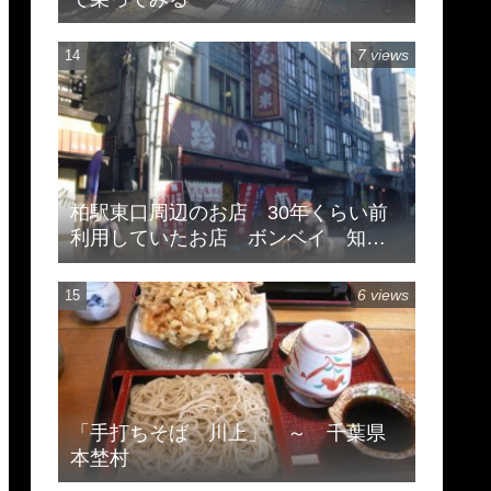
7 views
柏駅東口周辺のお店 30年くらい前
利用していたお店 ボンベイ 知味
斎 珍来
6 views
「手打ちそば 川上」 ～ 千葉県
本埜村