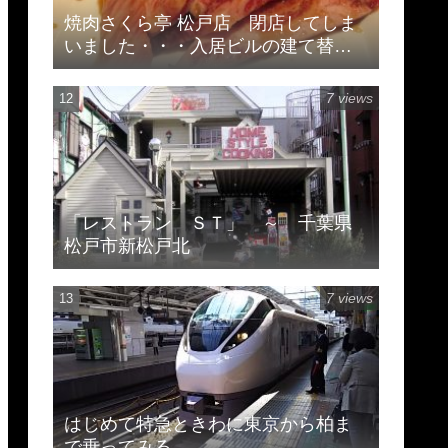
焼肉さくら亭 松戸店 閉店してしま
いました・・・入居ビルの建て替え
のため
7 views
「レストラン ＳＴ」 ～ 千葉県
松戸市新松戸北
7 views
はじめて特急ときわに東京から柏ま
で乗ってみる