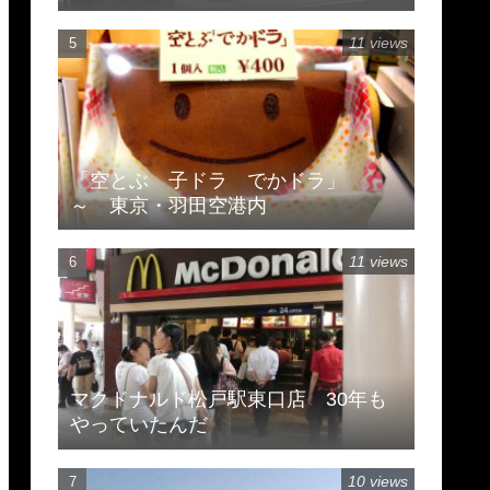
11 views
「空とぶ 子ドラ でかドラ」
～ 東京・羽田空港内
11 views
マクドナルド松戸駅東口店 30年も
やっていたんだ
10 views