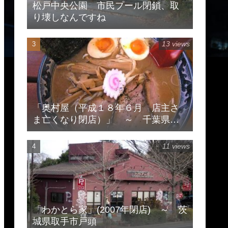
松戸中央公園 市民プール閉鎖、取
り壊しなんですね
13 views
「奥村屋（平成１８年６月 店主さ
ま亡くなり閉店）」 ～ 千葉県柏
市豊住
11 views
「わかとら家」(2007年閉店) ～ 茨
城県取手市戸頭