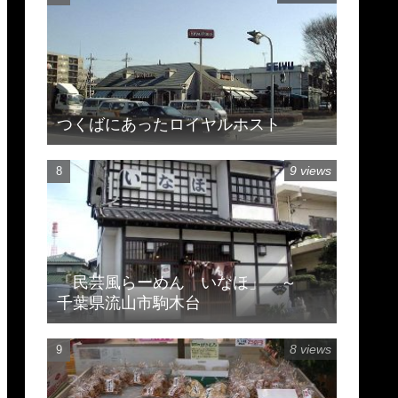
つくばにあったロイヤルホスト
9 views
「民芸風らーめん いなほ」 ～
千葉県流山市駒木台
8 views