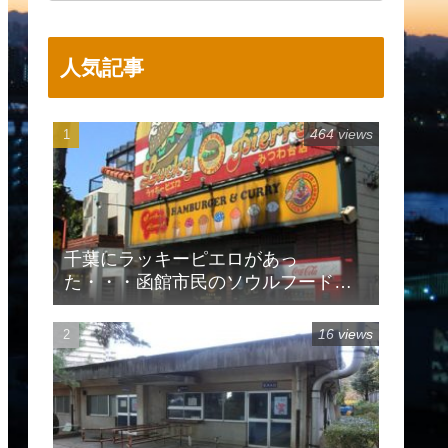
人気記事
464 views
千葉にラッキーピエロがあっ
た・・・函館市民のソウルフードで
有名
16 views