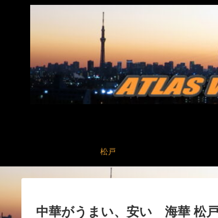
松戸
中華がうまい、安い 海華 松