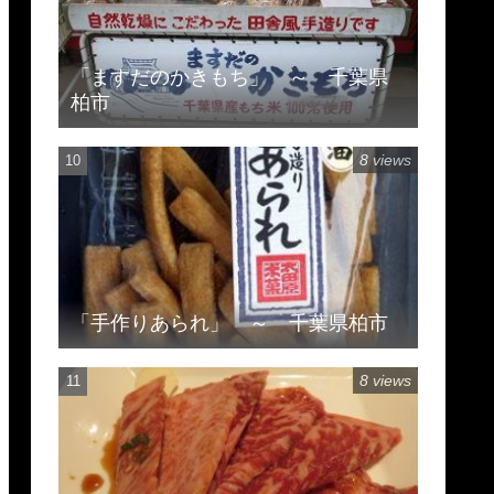
「ますだのかきもち」 ～ 千葉県
柏市
8 views
「手作りあられ」 ～ 千葉県柏市
8 views