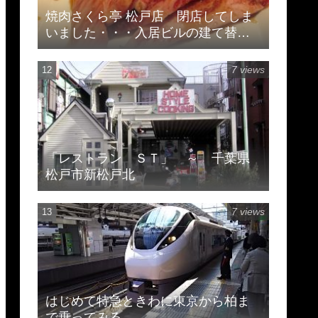
焼肉さくら亭 松戸店 閉店してしま
いました・・・入居ビルの建て替え
のため
7 views
「レストラン ＳＴ」 ～ 千葉県
松戸市新松戸北
7 views
はじめて特急ときわに東京から柏ま
で乗ってみる