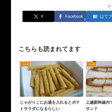
シ
X
Facebook
はてブ
0
こちらも読まれてます
その他
その他
じゃがりこにお湯を入れるとポテ
上越新幹線内
トサラダになるらしい
サンド