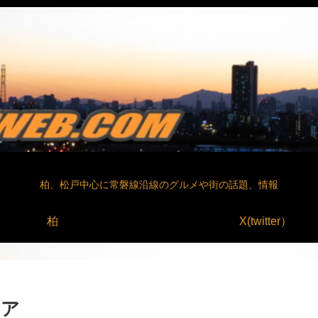
柏、松戸中心に常磐線沿線のグルメや街の話題、情報
柏
X(twitter）
コア