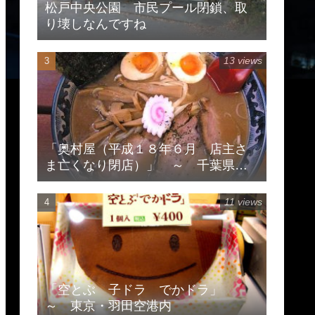
松戸中央公園 市民プール閉鎖、取
り壊しなんですね
13 views
「奥村屋（平成１８年６月 店主さ
ま亡くなり閉店）」 ～ 千葉県柏
市豊住
11 views
「空とぶ 子ドラ でかドラ」
～ 東京・羽田空港内