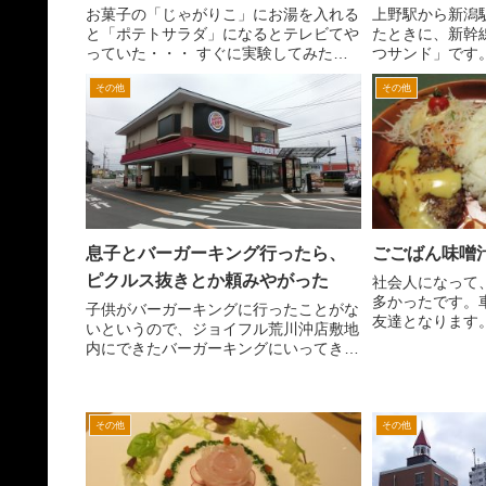
お菓子の「じゃがりこ」にお湯を入れる
上野駅から新潟
と「ポテトサラダ」になるとテレビてや
たときに、新幹
っていた・・・ すぐに実験してみたく
つサンド」です
なるわたし(^^ゞ すぐ手元にあったじゃ
く、途中駅とな
その他
その他
がりこが、「東海限定 手羽先味」 こ
産もの店などの
んな感じです。本当は、サラダ味とか
圧倒的に少ない
が、ベターなようです。...
にぎわいを思い、
息子とバーガーキング行ったら、
ごごばん味噌
ピクルス抜きとか頼みやがった
社会人になって
多かったです。
子供がバーガーキングに行ったことがな
友達となります。
いというので、ジョイフル荒川沖店敷地
は、昼間は文化
内にできたバーガーキングにいってきま
文化放送の「吉
した。ここは、以前マクドナルドがあり
ん」でした。2
ました。去年ぐらいでしょうか、マクド
ょうか。 その後
ナルドが閉店して、その後テナントが入
らずそのままでした。 ...
その他
その他