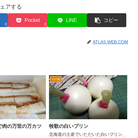
ェアする
Pocket
LINE
コピー
0
0
ATLAS WEB.COM
その他
で肉の万世の万カツ
牧歌の白いプリン
北海道の土産でいただいた白いプリン、