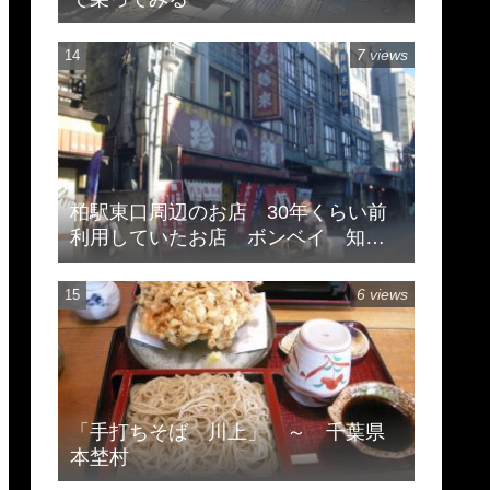
7 views
柏駅東口周辺のお店 30年くらい前
利用していたお店 ボンベイ 知味
斎 珍来
6 views
「手打ちそば 川上」 ～ 千葉県
本埜村