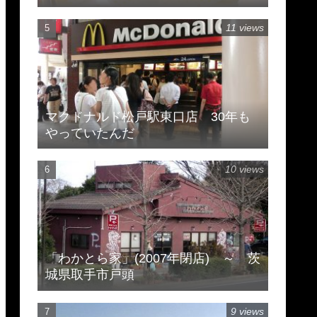
11 views
マクドナルド松戸駅東口店 30年も
やっていたんだ
10 views
「わかとら家」(2007年閉店) ～ 茨
城県取手市戸頭
9 views