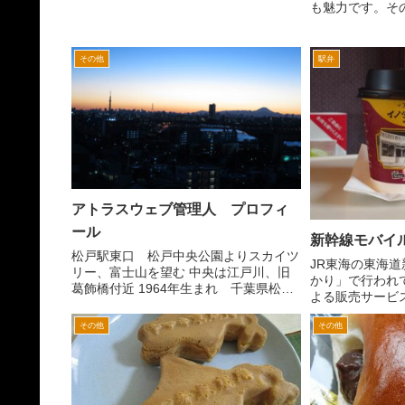
らおかしくなりました。 そもそもパ
も魅力です。そ
ソコンに詳しくないなか、調べながらな
ッシュシリーズ
んとか投稿できるまでもどりました。
皿にハンバーグ
しかし画像が表示されな...
つになってます
その他
駅弁
グのもの、目玉焼
アトラスウェブ管理人 プロフィ
ール
新幹線モバイ
松戸駅東口 松戸中央公園よりスカイツ
JR東海の東海
リー、富士山を望む 中央は江戸川、旧
かり」で行われ
葛飾橋付近 1964年生まれ 千葉県松戸
よる販売サービス
市出身慶應義塾大学法学部法律学科卒業
に終了しました。
ATLAS WEB.COM管理人 陸海空自衛
その他
その他
リーン車のモバ
隊、航空祭、旅客機、海上保安庁、パト
いうものが導入
カー、白バ...
み物をスマートフ.