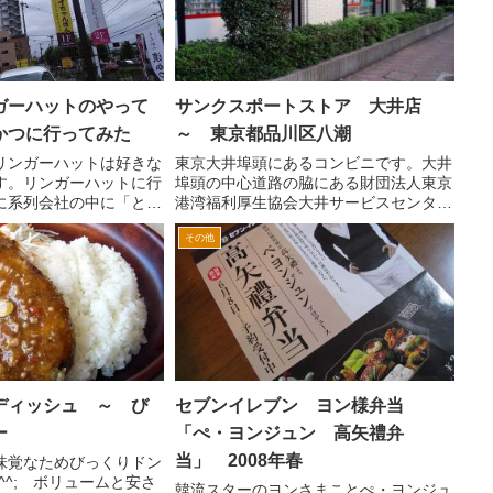
ガーハットのやって
サンクスポートストア 大井店
かつに行ってみた
～ 東京都品川区八潮
リンガーハットは好きな
東京大井埠頭にあるコンビニです。大井
す。リンガーハットに行
埠頭の中心道路の脇にある財団法人東京
に系列会社の中に「とん
港湾福利厚生協会大井サービスセンター
というのがあります。
の施設の建物に付属してあります。 店
その他
もやっているのか？と思
舗のカラーから一見してサンクスという
分の生活圏ではみないな
のがうかがい知ることが出来るのです
た。 ...
が、名称は、ポートストアで...
ディッシュ ～ び
セブンイレブン ヨン様弁当
ー
「ぺ・ヨンジュン 高矢禮弁
当」 2008年春
味覚なためびっくりドン
^^; ボリュームと安さ
韓流スターのヨンさまことぺ・ヨンジュ