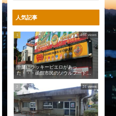
人気記事
456 views
千葉にラッキーピエロがあっ
た・・・函館市民のソウルフードで
有名
16 views