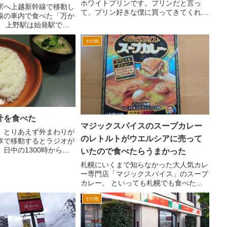
ホワイトプリンです。プリンだと言っ
駅へ上越新幹線で移動し
て、プリン好きな僕に買ってきてくれた
線の車内で食べた「万か
らしいのですが・・・？？？これのどこ
。 上野駅は始発駅でな
がプリン？ 円筒形の透明のプラスチッ
ったためか、駅弁やお土
クに入ったゴルフボールみたいな感じで
その他
数が東京駅に比較すると
す。プリンといってもなんか...
です。 往時の上野駅の
また東京...
汁を食べた
マジックスパイスのスープカレー
、とりあえず外まわりが
のレトルトがウエルシアに売って
車で移動するとラジオが
日中の1300時から
いたので食べたらうまかった
放送を聞いていました。
札幌にいくまで知らなかった大人気カレ
田照美のやる気まんま
ー専門店「マジックスパイス」のスープ
0年ぐらい聞いていたでし
カレー。 といっても札幌でも食べたこ
同番組...
とがなく、機会があったらぜひ食べてみ
その他
たいとおもっていたのですが、その前に
近所のウエルシアにレトルトカレーが売
っていました。 通常のレ...