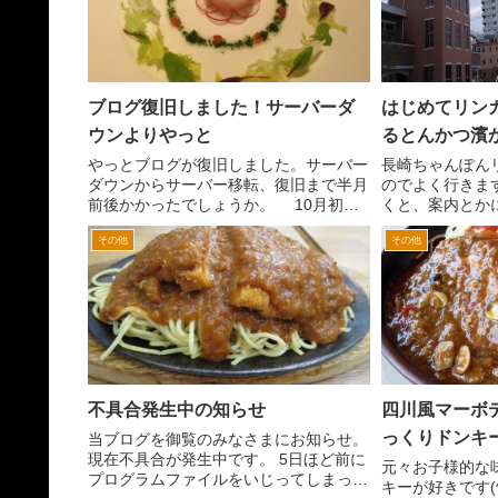
ブログ復旧しました！サーバーダ
はじめてリン
ウンよりやっと
るとんかつ濱
やっとブログが復旧しました。サーバー
長崎ちゃんぽん
ダウンからサーバー移転、復旧まで半月
のでよく行きま
前後かかったでしょうか。 10月初旬
くと、案内とか
ころからブログやサイトが開かなかった
かつ濱かつ」
その他
その他
り、開くのにすごい重くなったり。使っ
とんかつ屋さん
ているレンタルサーバー会社より、サイ
いながらも、自
トやブロにアクセスが多...
あと思っていまし
不具合発生中の知らせ
四川風マーボ
っくりドンキ
当ブログを御覧のみなさまにお知らせ。
現在不具合が発生中です。 5日ほど前に
元々お子様的な
プログラムファイルをいじってしまった
キーが好きです(