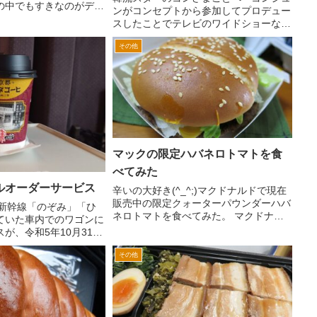
の中でもすきなのがディ
ンがコンセプトから参加してプロデュー
です。 木の大きめなお
スしたことでテレビのワイドショーなど
とライスとサラダがひと
でも有名な東京都港区白金にある韓国伝
。レギュラーのハンバー
その他
統料理店「高矢禮」。 その「高矢禮」
きが...
のお弁当が、セブンイレブンから限定で
販売されました。 ６月８...
マックの限定ハバネロトマトを食
べてみた
ルオーダーサービス
辛いの大好き(^_^;)マクドナルドで現在
販売中の限定クォーターパウンダーハバ
道新幹線「のぞみ」「ひ
ネロトマトを食べてみた。 マクドナル
ていた車内でのワゴンに
ド松戸駅東口店へ。昼時なんで、並んで
が、令和5年10月31日
ました。 ネットでみたのは写真つき
 翌11月1日からは、グ
のカラーなパッケージだったけど、こん
その他
イルオーダーサービスと
な感じでした。 ...
され、乗客が食べ物や飲
..