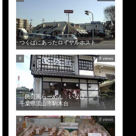
つくばにあったロイヤルホスト
9 views
「民芸風らーめん いなほ」 ～
千葉県流山市駒木台
8 views