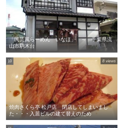
「民芸風らーめん いなほ」 ～ 千葉県流
山市駒木台
8 views
焼肉さくら亭 松戸店 閉店してしまいまし
た・・・入居ビルの建て替えのため