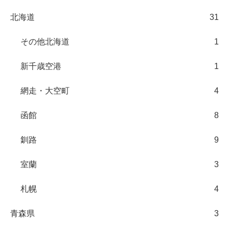
北海道
31
その他北海道
1
新千歳空港
1
網走・大空町
4
函館
8
釧路
9
室蘭
3
札幌
4
青森県
3