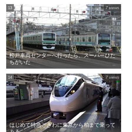
7 views
松戸車両センターへ行ったら、スーパーひた
ちがいた
7 views
はじめて特急ときわに東京から柏まで乗って
みる