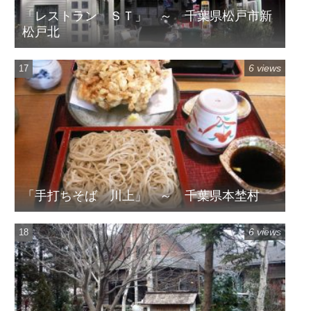
「レストラン ＳＴ」 ～ 千葉県松戸市新
松戸北
6 views
「手打ちそば 川上」 ～ 千葉県本埜村
6 views