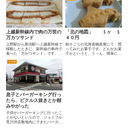
カラーから一見してサンクスとい
店「高矢禮」。 その「高矢禮」
うのがうかがい知ることが出来る
のお弁当が、セブンイレブンから
のですが、名称は、ポートストア
限定で販売されました。 ６月
で...
８...
上越新幹線内で肉の万世の
「北の地図」 １ヶ １
万カツサンド
４０円
上野駅から新潟駅へ上越新幹線で
柏そごうの北海道物産展にて、買
移動したときに、新幹線の車内で
ってみたお菓子です。どんかお菓
食べた「万かつサンド」です。
子かというと、う～ん、簡単にい
上野駅は始発駅でなく、途中駅と
うと北海道の地図のかたちをし
その他
なったためか、駅弁やお土産もの
た、タイ焼きみたいなものでしょ
店などの数が東京駅に比較すると
うか。 タイ焼きよりもがわが、
圧倒的に少ないです。 往時の上
少し厚いような感じが、します。
野駅のにぎわいを思い、また東
それでもサクッとしているので、
京...
食...
息子とバーガーキング行っ
たら、ピクルス抜きとか頼
みやがった
子供がバーガーキングに行ったこ
とがないというので、ジョイフル
荒川沖店敷地内にできたバーガー
キングにいってきました。ここ