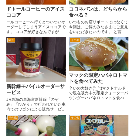
ドトールコーヒーのアイス
コロネパンは、どちらから
ココア
食べる？
ールコーヒーへ行くとついついオ
いつものお店リポートではなくて
ーダーしてしまうアイスココアで
今回は、ご覧のみなさまにご意見
す。 ココアが好きなんですが、
をいただきたいのです。 と言う
できればホットよりアイスがすき
のも先日最近はまっている市川大
駅弁
その他
です。コーヒーも真冬以外は、ア
野のおいしいパン屋さん「シャラ
イスコーヒーを頼むので、ホット
ント」さんで、好きなパンである
よりアイスのドリンクがすきなの
チョココロネを買いました。 い
かもしれません。 ココアを置
っただきま～すと食べると、一
い...
緒...
マックの限定ハバネロトマ
トを食べてみた
新幹線モバイルオーダーサ
辛いの大好き(^_^;)マクドナルド
ービス
で現在販売中の限定クォーターパ
ウンダーハバネロトマトを食べて
JR東海の東海道新幹線「のぞ
みた。 マクドナルド松戸駅東口
み」「ひかり」で行われていた車
店へ。昼時なんで、並んでまし
内でのワゴンによる販売サービス
た。 ネットでみたのは写真つ
が、令和5年10月31日に終了しま
きのカラーなパッケージだったけ
その他
その他
した。 翌11月1日からは、グリー
ど、こんな感じでした。 ...
ン車のモバイルオーダーサービス
というものが導入され、乗客が食
べ物や飲み物をスマートフ...