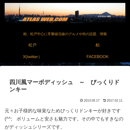
柏、松戸中心に常磐線沿線のグルメや街の話題、情報
松戸
柏
X(twitter）
FACEBOOK
四川風マーボディッシュ ～ びっくりド
ンキー
2013.05.17
2017.02.11
元々お子様的な味覚なためびっくりドンキーが好きです
(^^; ボリュームと安さも魅力です。その中でもすきなの
がディッシュシリーズです。