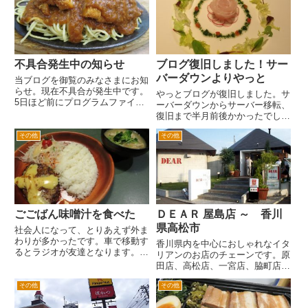
自衛隊、航空祭、旅客機、海上保
こんな感じです。本当は、サラダ
安庁、パトカー、白バ...
味とかが、ベターなようです。...
不具合発生中の知らせ
ブログ復旧しました！サー
バーダウンよりやっと
当ブログを御覧のみなさまにお知
らせ。現在不具合が発生中です。
やっとブログが復旧しました。サ
5日ほど前にプログラムファイル
ーバーダウンからサーバー移転、
をいじってしまったらおかしくな
復旧まで半月前後かかったでしょ
りました。 そもそもパソコン
うか。 10月初旬ころからブロ
に詳しくないなか、調べながらな
その他
その他
グやサイトが開かなかったり、開
んとか投稿できるまでもどりまし
くのにすごい重くなったり。使っ
た。 しかし画像が表示されな...
ているレンタルサーバー会社よ
り、サイトやブロにアクセスが
多...
ごごばん味噌汁を食べた
ＤＥＡＲ 屋島店 ～ 香川
県高松市
社会人になって、とりあえず外ま
わりが多かったです。車で移動す
香川県内を中心におしゃれなイタ
るとラジオが友達となります。日
リアンのお店のチェーンです。原
中の1300時からは、昼間は文化
田店、高松店、一宮店、脇町店、
放送を聞いていました。文化放送
サンポート店のほかに、徳島店、
の「吉田照美のやる気まんまん」
その他
その他
小松島店など徳島にもお店があり
でした。20年ぐらい聞いていた
ます。 魅力は、やはりおしゃれ
でしょうか。 その後同番組...