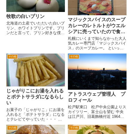
牧歌の白いプリン
マジックスパイスのスープ
北海道の土産でいただいた白いプ
カレーのレトルトがウエル
リン、ホワイトプリンです。プリ
シアに売っていたので食べ
ンだと言って、プリン好きな僕に
たらうまかった
買ってきてくれたらしいのです
札幌にいくまで知らなかった大人
が・・・？？？これのどこがプリ
気カレー専門店「マジックスパイ
ン？ 円筒形の透明のプラスチッ
ス」のスープカレー。 といって
クに入ったゴルフボールみたいな
も札幌でも食べたことがなく、機
感じです。プリンといってもなん
その他
その他
会があったらぜひ食べてみたいと
か...
おもっていたのですが、その前に
近所のウエルシアにレトルトカレ
ーが売っていました。 通常の
レ...
じゃがりこにお湯を入れる
アトラスウェブ管理人 プ
とポテトサラダになるらし
ロフィール
い
松戸駅東口 松戸中央公園よりス
お菓子の「じゃがりこ」にお湯を
カイツリー、富士山を望む 中央
入れると「ポテトサラダ」になる
は江戸川、旧葛飾橋付近 1964年
とテレビてやっていた・・・ す
生まれ 千葉県松戸市出身慶應義
ぐに実験してみたくなるわたし
塾大学法学部法律学科卒業
その他
その他
(^^ゞ すぐ手元にあったじゃがり
ATLAS WEB.COM管理人 陸海空
こが、「東海限定 手羽先味」