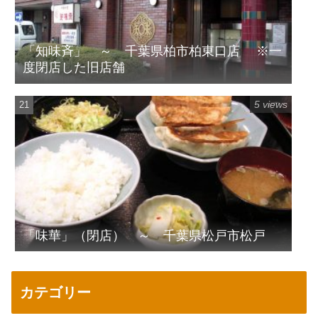
「知味斉」 ～ 千葉県柏市柏東口店 ※一
度閉店した旧店舗
5 views
「味華」（閉店） ～ 千葉県松戸市松戸
カテゴリー