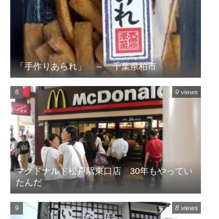
「手作りあられ」 ～ 千葉県柏市
9 views
マクドナルド松戸駅東口店 30年もやってい
たんだ
8 views