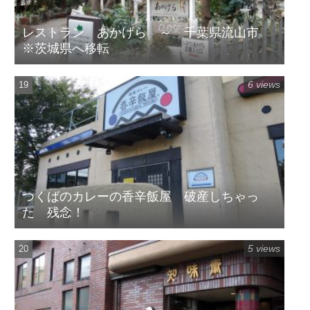
レストラン あかげら ～ 千葉県流山市
※茨城県へ移転
6 views
つくばのカレーの香辛飯屋 破産しちゃっ
た 残念！
5 views