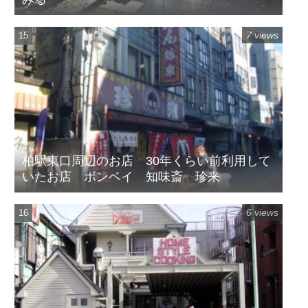
7 views
柏駅東口周辺のお店 30年くらい前利用して
いたお店 ボンベイ 知味斎 珍来
6 views