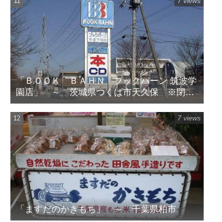
7 views
「ＢＯＯＫ ＢＡＨＮ ブックバーン 筑波学
園店」 ～ 茨城県つくば市天久保 ※閉店
してます
7 views
「ますだのかきもち」 ～ 千葉県柏市