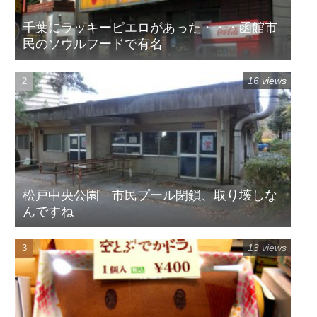
千葉にラッキーピエロがあった・・・函館市
民のソウルフードで有名
16 views
松戸中央公園 市民プール閉鎖、取り壊しな
んですね
13 views