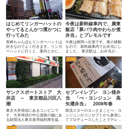
な内外装に、リーズナブルな価格
設定。そして値段の割りに結構
ボ...
はじめてリンガーハットの
今夜は新幹線車内で、廣東
やってるとんかつ濱かつに
飯店「豚バラ肉やわらか煮
行ってみた
弁当」とプレモルです
長崎ちゃんぽんリンガーハットは
今夜は静岡へ出張です。夜の移動
好きなのでよく行きます。リンガ
なので、新幹線車内でお弁当にし
ーハットに行くと、案内とかに系
ました。 東京駅は、お弁当がた
列会社の中に「とんかつ濱かつ」
くさん売ってます。いろいろあっ
その他
その他
というのがあります。 とんか
て、目移りしてしまいます。
つ屋さんもやっているのか？と思
気になったお弁当は、和の中村孝
いながらも、自分の生活圏ではみ
明氏や中華の陳健一氏、洋の坂井
ないなあと思っていました。
宏行・・・あれ、これは懐かし
...
の...
サンクスポートストア 大
セブンイレブン ヨン様弁
井店 ～ 東京都品川区八
当 「ぺ・ヨンジュン 高
潮
矢禮弁当」 2008年春
東京大井埠頭にあるコンビニで
韓流スターのヨンさまことぺ・ヨ
す。大井埠頭の中心道路の脇にあ
ンジュンがコンセプトから参加し
る財団法人東京港湾福利厚生協会
てプロデュースしたことでテレビ
大井サービスセンターの施設の建
のワイドショーなどでも有名な東
その他
その他
物に付属してあります。 店舗の
京都港区白金にある韓国伝統料理