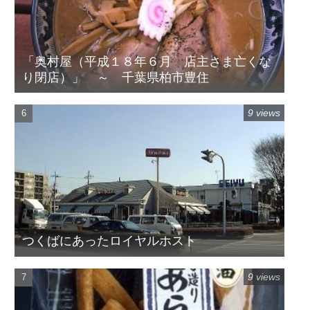
「奥村屋（平成１８年６月 店主さま亡くな
り閉店）」 ～ 千葉県柏市豊住
9 views
つくばにあったロイヤルホスト
9 views