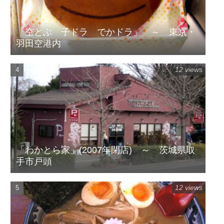
「空とぶ 子ドラ でかドラ」 ～ 東京・
羽田空港内
12 views
「わかとら家」(2007年閉店) ～ 茨城県取
手市戸頭
12 views