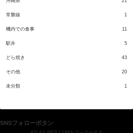
沖縄県
21
常磐線
1
機内での食事
11
駅弁
5
どら焼き
43
その他
20
未分類
1
SNSフォローボタン
ATLAS WEB.COMをフォローする