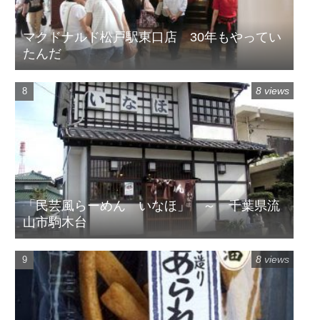
マクドナルド松戸駅東口店 30年もやってい
たんだ
8 views
「民芸風らーめん いなほ」 ～ 千葉県流
山市駒木台
8 views