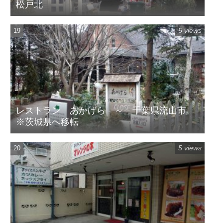
松戸北
5 views
レストラン あかげら ～ 千葉県流山市
※茨城県へ移転
5 views