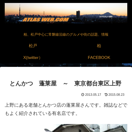
柏、松戸中心に常磐線沿線のグルメや街の話題、情報
松戸
柏
X(twitter）
FACEBOOK
とんかつ 蓬莱屋 ～ 東京都台東区上野
2013.05.17
2015.08.23
上野にある老舗とんかつ店の蓬莱屋さんです。雑誌などで
もよく紹介されている有名店です。