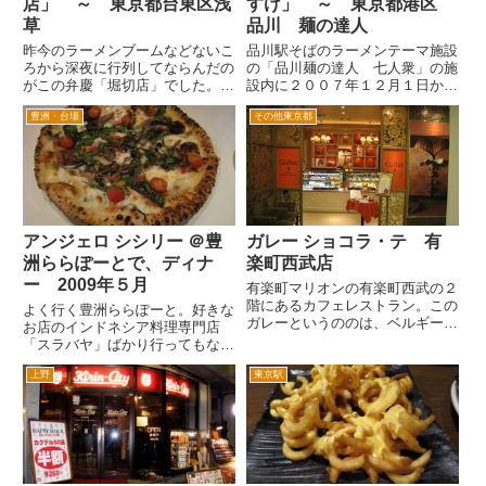
店」 ～ 東京都台東区浅
すけ」 ～ 東京都港区
草
品川 麺の達人
昨今のラーメンブームなどないこ
品川駅そばのラーメンテーマ施設
ろから深夜に行列してならんだの
の「品川麺の達人 七人衆」の施
がこの弁慶「堀切店」でした。
設内に２００７年１２月１日から
立ち食いで、寒い中しばらく並ん
オープンした（以前は、「くじら
豊洲・台場
その他東京都
だ記憶があります。 そんな有名
軒」が、営業していた）黒味噌ラ
店らーめん弁慶の本店は、浅草で
ーメンの専門店。 JR品川駅、京
す。言問橋近く、言問い通り沿
浜急行高輪口を出て、線路沿いに
い、言問い橋と、馬道通りの間で
左へ向かったガード下にある品...
す...
アンジェロ シシリー ＠豊
ガレー ショコラ・テ 有
洲ららぽーとで、ディナ
楽町西武店
ー 2009年５月
有楽町マリオンの有楽町西武の２
階にあるカフェレストラン。この
よく行く豊洲ららぽーと。好きな
ガレーというののは、ベルギー王
お店のインドネシア料理専門店
室御用達「Galler」というチョコ
「スラバヤ」ばかり行ってもなん
レートのお店が、やっているカカ
だし・・・それ以外になかなか足
オをテーマにした「チョコレー
上野
東京駅
が、向くお店が・・・ ふと１階
ト・カフェ＆レストラン」で、こ
にもレストランがあるのを発見！
の有楽町西武のガレー ショ...
行ってみました。地中海料理のア
ンジェロシシリーさんです。 一
見...