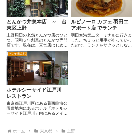
い女性は...
泊した外国国賓、有名俳優など
が...
とんかつ井泉本店 ～ 台
ルピノーロ カフェ 羽田エ
東区上野
アポート店 でランチ
上野周辺の老舗とんかつ店のひと
羽田空港第二ターミナルに行きま
つ。昭和５年創業のとんかつ専門
した。ちょっと用事があっていっ
店です。現在は、直営店はじめの
たので、ランチをサクッとしなけ
れんわけなどで全国に井泉を名乗
ればなりません。最近羽田第二タ
その他東京都
るお店がありますが、こちら上野
ーミナルもマクドナルドや讃岐う
本店が創業の地です。 ご存知の
どんの丸亀製麺などファストフー
方もいらっしゃるかと思います
ドのお店も出店して選択枝は増え
が、キャッチフレーズは「箸で切
ました。 でも低価格なお...
れ...
ホテルシーサイド江戸川
レストラン
東京都江戸川区にある葛西臨海公
園敷地内にあるホテル「ホテルシ
ーサイド江戸川」内にあるメイン
ダイニング、「シーサイドレスト
ラン」です。 詳しくは、知りま
せんがこのホテルは、江戸川区が
ホーム
東京都
上野
運営しているか運営にかかわって
いるのではないでしょうか。ち