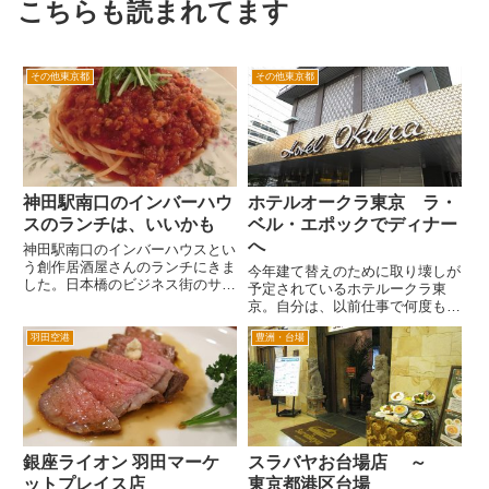
こちらも読まれてます
その他東京都
その他東京都
神田駅南口のインバーハウ
ホテルオークラ東京 ラ・
スのランチは、いいかも
ベル・エポックでディナー
へ
神田駅南口のインバーハウスとい
う創作居酒屋さんのランチにきま
今年建て替えのために取り壊しが
した。日本橋のビジネス街のサラ
予定されているホテルークラ東
リーマンの方がランチにたくさん
京。自分は、以前仕事で何度も来
きています。 地下のお店です。
たことがある思い出の場所。特に
階段もおしゃれな雰囲気。 店内
羽田空港
豊洲・台場
宴会場入口の車寄せ付近が印象深
もちょっとユニーク。個室があっ
い。 ロビーやショッピングアー
たり、中央はフェンスで囲われ
ケードへ通じるエレベーターホー
た...
ル付近。 ロビー。ここは、ホテ
ル...
銀座ライオン 羽田マーケ
スラバヤお台場店 ～
ットプレイス店
東京都港区台場