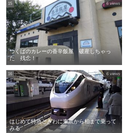
6 views
つくばのカレーの香辛飯屋 破産しちゃっ
た 残念！
6 views
はじめて特急ときわに東京から柏まで乗って
みる