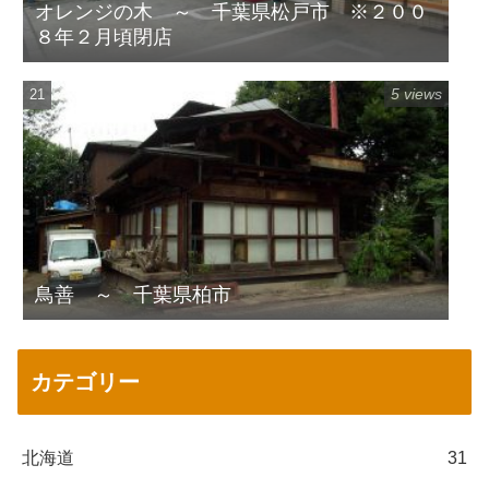
オレンジの木 ～ 千葉県松戸市 ※２００
８年２月頃閉店
5 views
鳥善 ～ 千葉県柏市
カテゴリー
北海道
31