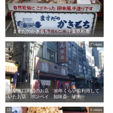
「ますだのかきもち」 ～ 千葉県柏市
7 views
柏駅東口周辺のお店 30年くらい前利用して
いたお店 ボンベイ 知味斎 珍来
6 views