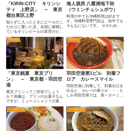
「KIRIN-CITY キリンシ
海人酒房 八重洲地下街
ティ 上野店」 ～ 東京
（ウミンチュシュボウ）
都台東区上野
料理の中でも沖縄料理は好きで
す。沖縄料理専門店は、街中でも
知らずに入ったときにビールのこ
そんなにないです。 そのため沖
だわりに驚いた店。全国に展開し
縄料理のお店があると、ついつい
ているキリンビールの直営のビー
どんな感じかなと入ってみたりし
ルが飲めるお店。 普通飲み屋に
ます。 ここ海人酒房さんは、
羽田空港
羽田空港
入り「じゃあ、まずは生！」とか
東京駅八重洲地下街の中にある沖
注文して、ビールが来るまでの時
縄料理専門店です。八重洲地下街
間はなんとなく感覚的にこれくら
で...
いというのがあります。でもこ
こ...
「東京銘菓 東京プリ
羽田空港第1ビル 到着フ
ン」 ～ 東京都・羽田空
ロア カレースマイル
港
羽田空港に到着して、到着出口を
出ると、カレーの香りが・・・た
東京プリンってご存知でしょう
しか羽田空港では、第一ターミナ
か？画像は、プリンのお菓子なん
ルも第二ターミナルも到着出口を
ですが、ミュージシャン？の東京
出るとカレーの香りがしたよう
プリンです。 牧野隆志（左プリ
な・・・ なんか昔から羽田の
その他東京都
その他東京都
ン）と伊藤洋介（右プリン）のコ
到着口を出たらカレー屋さんがあ
ンビで東京プリンといいます。
るイメージがあります。そして、
僕と同世代のサラリーマン諸氏は
バ...
覚えてらっしゃるかもしれませ
ん。...