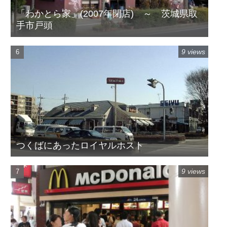
「わかとら家」(2007年閉店) ～ 茨城県取
手市戸頭
9 views
つくばにあったロイヤルホスト
9 views