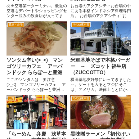
羽田空港第一ターミナル。最近の
お台場のアクアシティお台場の中
空港もデパートやショッピングセ
にある本格インドネシア料理専門
ンター並みの飲食店が入ってま
店。 お台場のアクアシティ``お台
す。羽田のマーケットプレイス
場の5階にあります。店舗は、ベ
豊洲・台場
その他東京都
は、デパートや専門店や老舗の名
イブリッジとは、逆の側にあるの
店が軒を連ね、どこに入るか迷っ
で、窓からは、お台場の街中が、
てしまいます。そんな中間違いな
見えます。 インドネシアという
いのがライオンですね(^_^;) ...
とバリ島にしかいったことが...
ソンタム辛い(>_<) マン
米軍基地そばで本格バーガ
ゴツリーカフェ アーバ
ー ～ ズコット 福生店
ンドック ららぽーと豊洲
（ZUCCOTTO）
ここのソンタムは、要注意
横田基地友好祭にいってきました
(>_<) マンゴツリーカフェ ア
～。ゲートを入るとマジにそこ
ーバンドック ららぽーと豊洲
は、アメリカ。法律上もとにかく
店。 マンゴツリーカフェになる
アメリカ。 アメリカだから消防
上野
その他東京都
前のインドネシア料理スラバヤと
車もアメリカ。 最新鋭ステルス
同じく、夜景がきれいです。 生
戦闘機Ｆ-22が、今回は目玉！ 大
ビール。 ノンアルコール。サッ
量の出店で、ピザやホットドッ
ポロのプレミアム。 ボトルデザ
グ、ステーキなどを売ってま
イ...
す。...
「らーめん 弁慶 浅草本
黒味噌ラーメン「初代けい