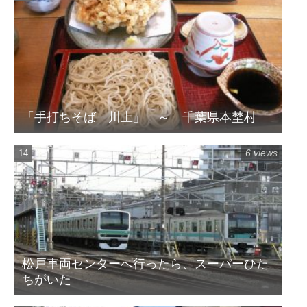
「手打ちそば 川上」 ～ 千葉県本埜村
6 views
松戸車両センターへ行ったら、スーパーひた
ちがいた