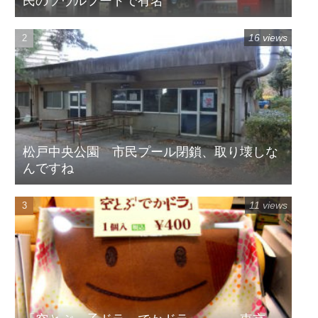
民のソウルフードで有名
16 views
松戸中央公園 市民プール閉鎖、取り壊しな
んですね
11 views