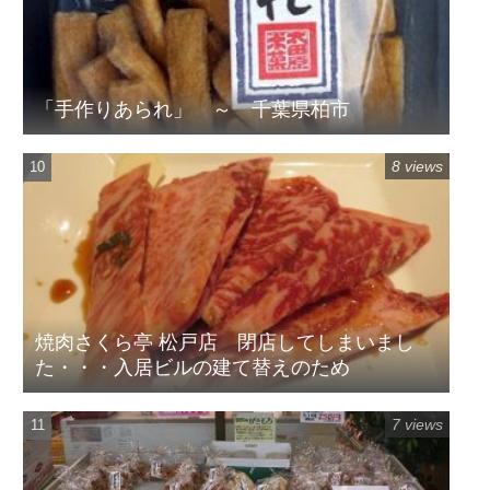
「手作りあられ」 ～ 千葉県柏市
8 views
焼肉さくら亭 松戸店 閉店してしまいまし
た・・・入居ビルの建て替えのため
7 views