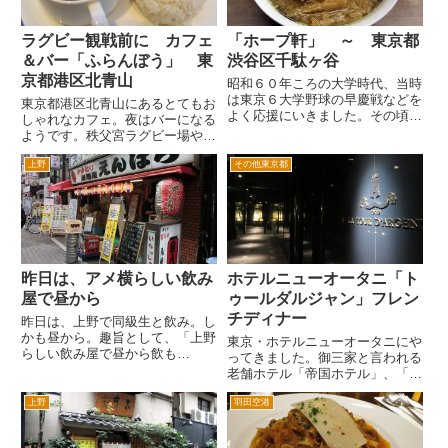
ラグビー観戦前に カフェ
「ホープ軒」 ～ 東京都
＆バー「ふらんぼう」 東
渋谷区千駄ヶ谷
京都港区北青山
昭和６０年ころの大学時代、当時
は東京６大学野球の早慶戦などを
東京都港区北青山にあるとてもお
よく応援にいきました。その頃こ
しゃれなカフェ。夜はバーになる
の六大学野球の舞台である神宮球
ようです。秩父宮ラグビー場や神
場近くにすごく人気のらーめん屋
宮球場にラグビーや野球を見に行
さんがあると聞いた記憶がありま
上野
その他東京都
ったときに利用したりします。
す。 当時は、探してまでらーめ
ふらんぼうさんのブログによる
んを食べに行く程好きではなか
と「1970年代から80年代にかけ
っ...
て北青山のこの地で営業して...
昨日は、アメ横らしい飲み
ホテルニューオータニ「ト
屋で昼から
ゥールダルジャン」フレン
チディナー
昨日は、上野で同級生と飲み。し
かも昼から。趣旨として、「上野
東京・ホテルニューオータニにや
らしい飲み屋で昼から飲も
ってきました。御三家と言われる
う！」。 待ち合わせの上野駅中
老舗ホテル「帝国ホテル」、「ホ
央口では、青森県、岩手フェアを
テルオークラ」、「ホテルニュー
やっていた。 そこには、青森県
上野
羽田空港
オータニ」の一角。言わずと知れ
のゆるキャラ「いくべぇ」がい
た高級ホテルです。 ニューオ
た。 子供たちには、大人気。若
ータニは庭園が有名で、来日し宿