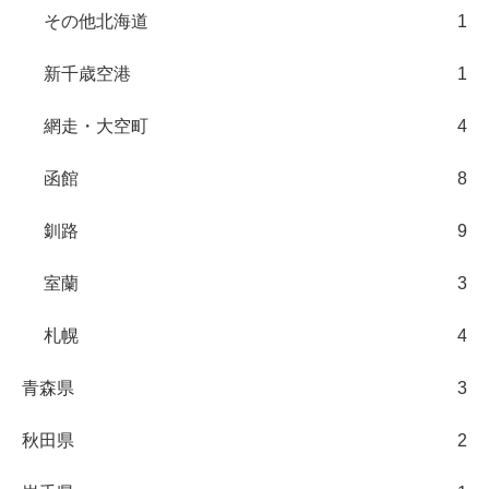
その他北海道
1
新千歳空港
1
網走・大空町
4
函館
8
釧路
9
室蘭
3
札幌
4
青森県
3
秋田県
2