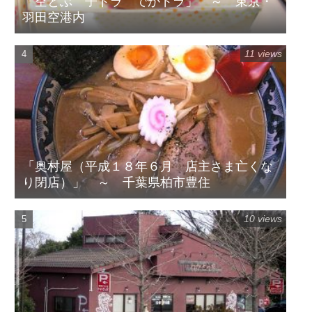
「空とぶ 子ドラ でかドラ」 ～ 東京・
羽田空港内
11 views
「奥村屋（平成１８年６月 店主さま亡くな
り閉店）」 ～ 千葉県柏市豊住
10 views