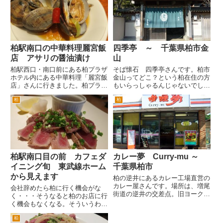
縄気分を味わうことができます。
出た方が近いんですが、ここを
最近外の夜景には東横インのネ
線...
オンが目立つようになりました...
柏駅南口の中華料理麗宮飯
四季亭 ～ 千葉県柏市金
店 アサリの醤油漬け
山
柏駅西口・南口前にある柏プラザ
そば懐石 四季亭さんです。柏市
ホテル内にある中華料理「麗宮飯
金山ってどこ？という柏在住の方
店」さんに行きました。柏プラザ
もいらっしゃるんじゃないでしょ
ホテルがオープンした頃から通っ
うか。 柏市金山というのは、旧
柏
柏
ている中華料理店です。前職での
沼南町です。市境にあり、隣はす
送別会でも何度も来ました。
ぐ白井市です。 国道16号を柏市
まずは、ビールです。ここの生ビ
街から外回りを千葉方面へ。藤ヶ
ールは、キリンかアサヒが選べ
谷の交差点を過ぎると巨大なゴ...
ま...
柏駅南口目の前 カフェダ
カレー夢 Curry-mu ～
イニング旬 東武線ホーム
千葉県柏市
から見えます
柏の逆井にあるカレー工場直営の
カレー屋さんです。場所は、増尾
会社辞めたら柏に行く機会がな
街道の逆井の交差点。旧ヨークマ
く・・・そうなると柏のお店に行
ート増尾店があった場所で現在の
く機会もなくなる。そういうわけ
健美の湯と柏洋スイマーズやワン
で足が遠のいていた柏駅南口目の
ダーグーが近くにある交差点を柏
柏
前にあるビルにあるカフェダイニ