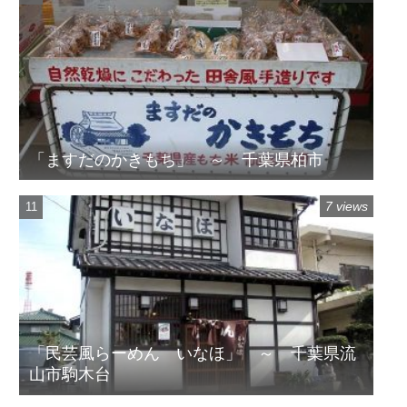
「ますだのかきもち」 ～ 千葉県柏市
7 views
「民芸風らーめん いなほ」 ～ 千葉県流
山市駒木台