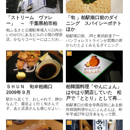
店...
「ストリーム ヴァレ
「旬 」柏駅南口前のダイ
ー」 ～ 千葉県柏市柏
ニング スパイシーポテト
ほか
柏ふるさと公園駐車場入り口向か
いのがけにあるビルの２階の喫茶
柏駅南口前、JRと東武鉄道アー
店。かなりコーヒーにはこだわり
バンフォレストラインが窓際の席
があるようです。 場所は、柏
からだとよくみえるダイニングバ
文化会館の隣の柏ふるさと公園の
ー「旬」さん。ローソンと柏プラ
駐車場入り口の向かいです。国道
柏
柏
ザホテルの閒のビルの３階にあり
１６号線から、柏５丁目交差点と
ます。 エレベーターホールに
連続している信号を千葉方面に
は、旬さん以外にもこのビルの中
向...
の飲食店や美容室の看板がいろい
ろ...
ＳＨＵＮ 旬＠柏南口
柏韓国料理「やんにょん」
2009年９月
はやはり閉店していた 松
戸で「ととり」として再オ
駅から近くて、おしゃれで、静か
なんで、最近よく行く旬さんで
ープン予定
柏駅東口の長全寺商店街にある創
す。あと店員さんも感じがよい
作韓国料理やんにょんさんは、昨
し、お料理もおしゃれで、おいし
年平成27年12月末をもって閉店
いです。 混雑してるのが、好き
とのことでした。 年内に今一度
じゃないので、駅前のデッキから
柏
柏
訪問するつもりだったのですが、
ガラス越しに見える店内の混雑具
仕事が忙しくていけませんでし