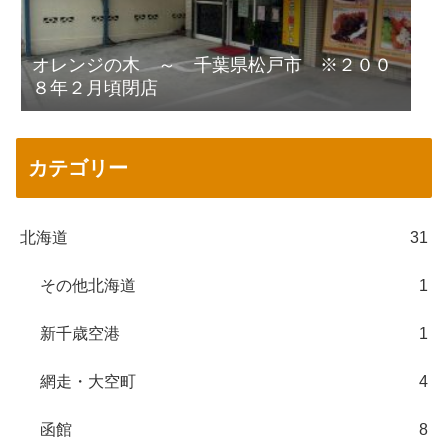
オレンジの木 ～ 千葉県松戸市 ※２００
８年２月頃閉店
カテゴリー
北海道
31
その他北海道
1
新千歳空港
1
網走・大空町
4
函館
8