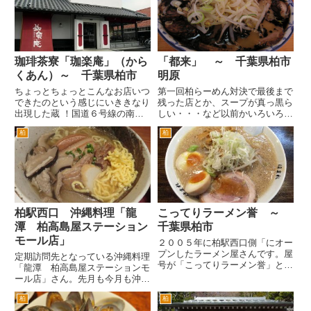
葛高校側は、建て替えが済んでい
って多いです。特に夜は、居酒屋
たんですが、全面建て替えにな
さんもやってるとんかつ屋さん。
る...
...
珈琲茶寮「珈楽庵」（から
「都来」 ～ 千葉県柏市
くあん）～ 千葉県柏市
明原
ちょっとちょっとこんなお店いつ
第一回柏らーめん対決で最後まで
できたのという感じにいききなり
残った店とか、スープが真っ黒ら
出現した蔵 ！国道６号線の南柏
しい・・・など以前かいろいろう
旧日光街道入口（しゃぶしゃぶど
わさを聞いていて、気になってい
柏
柏
ん亭のある交差点）を豊四季方面
た店です。 ＪＲ柏駅西口を出
へ入って、ちょっと走った右手で
て、線路沿いに左へ進みます。あ
す。 ここはもとなんだったんだ
るいは、同じく柏駅南口を出て、
ろうか。いずれにしてもこんな
右へ進み階段を下りて、線路沿い
大...
に...
柏駅西口 沖縄料理「龍
こってりラーメン誉 ～
潭 柏高島屋ステーション
千葉県柏市
モール店」
２００５年に柏駅西口側「にオー
プンしたラーメン屋さんです。屋
定期訪問先となっている沖縄料理
号が「こってりラーメン誉」とい
「龍潭 柏高島屋ステーションモ
うようにこってり系のラーメンが
ール店」さん。先月も今月も沖縄
売りです。 場所は、最近ラーメ
に行くので沖縄不足ではないので
ン激戦区となっている柏駅西口か
柏
柏
すが、沖縄不足の時には気軽に沖
ら線路沿いに松戸方面へ。南口を