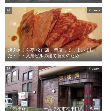
7 views
焼肉さくら亭 松戸店 閉店してしまいまし
た・・・入居ビルの建て替えのため
6 views
「知味斉」 ～ 千葉県柏市柏東口店 ※一