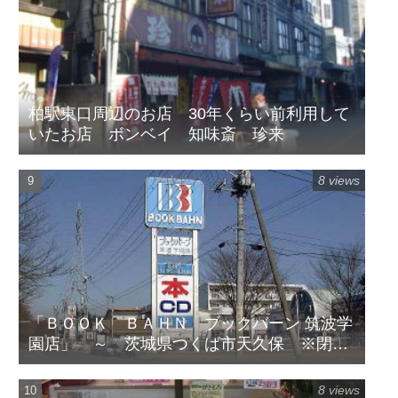
柏駅東口周辺のお店 30年くらい前利用して
いたお店 ボンベイ 知味斎 珍来
8 views
「ＢＯＯＫ ＢＡＨＮ ブックバーン 筑波学
園店」 ～ 茨城県つくば市天久保 ※閉店
してます
8 views