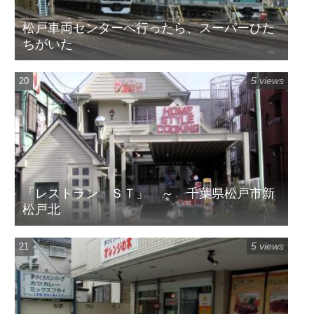
松戸車両センターへ行ったら、スーパーひた
ちがいた
5 views
「レストラン ＳＴ」 ～ 千葉県松戸市新
松戸北
5 views