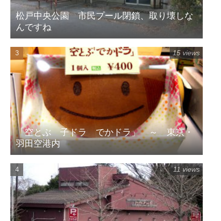
松戸中央公園 市民プール閉鎖、取り壊しな
んですね
15 views
「空とぶ 子ドラ でかドラ」 ～ 東京・
羽田空港内
11 views