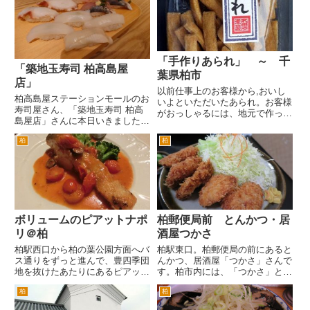
合を見てから入ります。 旬 さ
た。ちょっと義理を欠いたという
んは...
か、行けなかったことがとても
残...
「手作りあられ」 ～ 千
「築地玉寿司 柏高島屋
葉県柏市
店」
以前仕事上のお客様から,おいし
柏高島屋ステーションモールのお
いよといただいたあられ。お客様
寿司屋さん、「築地玉寿司 柏高
がおっしゃるには、地元で作って
島屋店」さんに本日いきました。
いて、この辺でしか買えないんだ
テーブル席はほぼ満席でした。
けどとてもおいしいとのことでし
柏
柏
ノンアルコールビール オールフ
た。 確かにおいしい。僕の個人
リー めかぶと蟹肉のネバネバサ
的な感想としては、お茶のおとも
ラダ 美味しいし、めかぶと野
に最高です。また唐辛子は、ビ
菜、蟹肉のバランスがよい。ヘル
ー...
シ...
ボリュームのピアットナポ
柏郵便局前 とんかつ・居
リ＠柏
酒屋つかさ
柏駅西口から柏の葉公園方面へバ
柏駅東口。柏郵便局の前にあると
ス通りをずっと進んで、豊四季団
んかつ、居酒屋「つかさ」さんで
地を抜けたあたりにあるピアット
す。柏市内には、「つかさ」とい
ナポリに行ってきました。 豊四
う屋号のとんかつやさんが、複数
柏
柏
季団のバス通り沿いが、建て替え
ありますね。 というか「つか
工事が始まっていてびっくり。東
さ」という屋号のとんかつ屋さん