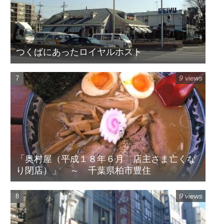
つくばにあったロイヤルホスト
9 views
「奥村屋（平成１８年６月 店主さま亡くな
り閉店）」 ～ 千葉県柏市豊住
9 views