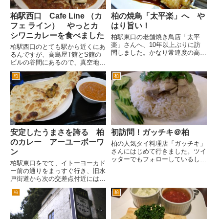
柏駅西口 Cafe Line （カ
柏の焼鳥「太平楽」へ や
フェ ライン） やっとカ
はり旨い！
シワニカレーを食べました
柏駅東口の老舗焼き鳥店「太平
楽」さんへ、10年以上ぶりに訪
柏駅西口のとても駅から近くにあ
問しました。かなり常連度の高い
るんですが、高島屋T館とS館の
お店です。そのためなかなか行く
ビルの谷間にあるので、真空地帯
機会は、ありませんでした。 今
みたいなところにある Cafe
回は太平楽さんに40年以上通う
柏
柏
Line （カフェ ライン）さんで
常連の会社の大先輩に連れて行っ
す。 駅からすごく近いのに、
てもらいました。 往時のおじい
静かな雰囲気の路地にあるこの隠
ち...
れ家的な雰囲気が好きです...
安定したうまさを誇る 柏
初訪問！ガッチキ＠柏
のカレー アーユーボーワ
柏の人気タイ料理店「ガッチキ」
ン
さんにはじめて行きました。ツイ
ッターでもフォローしているし、
柏駅東口をでて、イトーヨーカド
柏のブロガーのみなさまもよく訪
ー前の通りをまっすぐ行き、旧水
問されるお店ですが、場所すら知
戸街道から次の交差点付近にはカ
りませんでした。 が、たまたま
レー屋さんが３軒あります。
歩いていたら、ありました。がっ
柏
柏
昔から柏にあり、一時閉店時期を
ちきさんが。柏駅東口の旧水戸
挟み営業している柏ボンベイ。本
街...
格インド、ネパール料理のルンビ
ニ柏店。その2店舗の後発で出