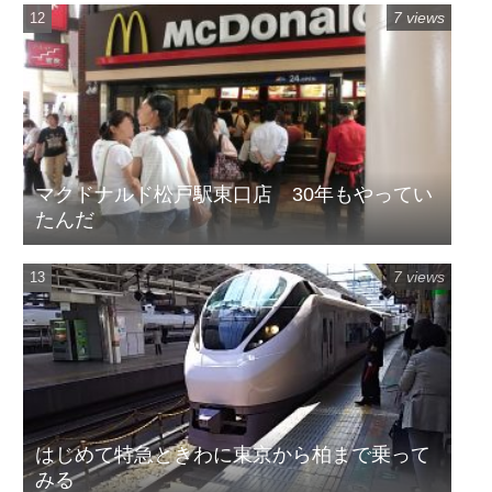
7 views
マクドナルド松戸駅東口店 30年もやってい
たんだ
7 views
はじめて特急ときわに東京から柏まで乗って
みる