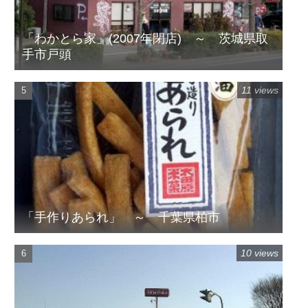
「わかとら家」(2007年閉店) ～ 茨城県取
手市戸頭
11 views
「手作りあられ」 ～ 千葉県柏市
10 views