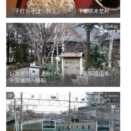
「手打ちそば 川上」 ～ 千葉県本埜村
6 views
レストラン あかげら ～ 千葉県流山市
※茨城県へ移転
6 views