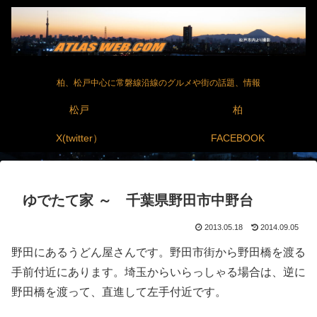
柏、松戸中心に常磐線沿線のグルメや街の話題、情報
松戸
柏
X(twitter）
FACEBOOK
ゆでたて家 ～ 千葉県野田市中野台
2013.05.18
2014.09.05
野田にあるうどん屋さんです。野田市街から野田橋を渡る
手前付近にあります。埼玉からいらっしゃる場合は、逆に
野田橋を渡って、直進して左手付近です。