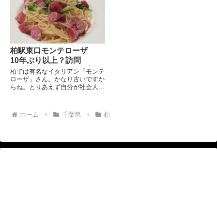
南病院方面へ。道なりに進むと右
ング旬さんを久しぶりに訪問。
手に柏市立逆井中学校があるの
行くともらえる1ドリンク無料
で...
券をだしてみた。有効期限がない
と...
柏駅東口モンテローザ
10年ぶり以上？訪問
柏では有名なイタリアン「モンテ
ローザ」さん。かなり古いですか
らね。とりあえず自分が社会人に
なった30年前頃にはやってまし
た。また地元のバンド爆風スラン
プの「KASHIWA マイ・ラブ ～
ホーム
千葉県
柏
ユーミンを聞きながら～」の歌詞
の中に「二番街のモンテロ...