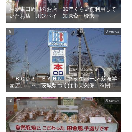
柏駅東口周辺のお店 30年くらい前利用して
いたお店 ボンベイ 知味斎 珍来
8 views
「ＢＯＯＫ ＢＡＨＮ ブックバーン 筑波学
園店」 ～ 茨城県つくば市天久保 ※閉店
してます
8 views