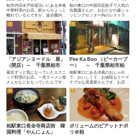
柏市内旧水戸街道沿いにある本格
柏の東口の中国宮廷餃子で人気の
中華料理のお店。駅からちょっと
吉鳳園さんが、おおたかの森ショ
離れているんですが、徒歩圏内で
ッピングセンター内のレストラン
す。柏駅東口を出て、ヨーカドー
にお店を出してから、まだ食事を
柏
柏
前のハウディーモールを進みま
したことがなかったので、行きま
す。旧水戸街道の交差点を右折し
した。 結構ボリュームがあり、
ます。左手に千葉銀をやりすごし
リーズナブルな価格のセットなん
つつ進むと右手にあります。 中
かが、ランチ以外にも設定され
華...
て...
「アジアンヌードル 展」
Pee Ka Boo （ピーカーブ
（閉店）～ 千葉県柏市
ー） ～ 千葉県柏市柏
最近ずっと気になっていたエスニ
柏駅東口にある洋風のおしゃれ
ック料理のお店。一見ラーメン屋
で、おいしくて、お値段もリーズ
さんかなとおもっていたんです
ナブルな居酒屋さんです。お店と
が、ちょっとおしゃれなカフェみ
しては、ダイニングバー、創作料
柏
柏
たいな雰囲気もあります。 こち
理、南欧料理というジャンルでも
らはタイやベトナム料理の麺類や
あるピーカーブー さんです。
ご飯類の代表的なものを出してく
ちょっと駅から離れているかもと
れるお店です。場所は、柏駅東口
いう場所には、あるのですが、か
を...
な...
柏駅東口長全寺商店街 韓
ボリュームのピアットナポ
国料理「やんにょん」
リ＠柏