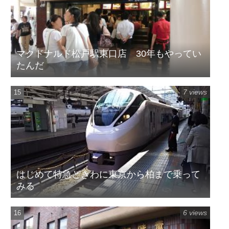
マクドナルド松戸駅東口店 30年もやってい
たんだ
7 views
はじめて特急ときわに東京から柏まで乗って
みる
6 views