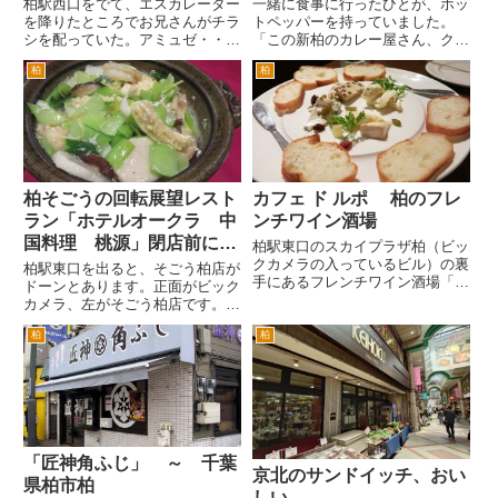
柏駅西口をでて、エスカレーター
一緒に食事に行ったひとが、ホッ
を降りたところでお兄さんがチラ
トペッパーを持っていました。
シを配っていた。アミュゼ・・・
「この新柏のカレー屋さん、クー
行ったことがないお店だけど、お
ポン持参するとカレーが半額らし
柏
柏
兄さんが感じよかったので行って
いよ」と。 その方律儀には、ホ
みた。 柏駅西口を出て、柏ステ
ットペッパーで気に入ったお店の
ーションモール新館の右側の「あ
ところを切り抜いて何枚か持って
さひ通り」を進んでいった、左
ました。見れば、新柏の香辛飯屋
手...
の...
柏そごうの回転展望レスト
カフェ ド ルポ 柏のフレ
ラン「ホテルオークラ 中
ンチワイン酒場
国料理 桃源」閉店前に行
柏駅東口のスカイプラザ柏（ビッ
こう
クカメラの入っているビル）の裏
柏駅東口を出ると、そごう柏店が
手にあるフレンチワイン酒場「カ
ドーンとあります。正面がビック
フェ ド ルポ」さんです。今後再
カメラ、左がそごう柏店です。
開発される可能性がある昔の柏駅
元々はすべて柏そごうだったんで
前の雰囲気を残した地区です。
柏
柏
すが、そごうが民事再生法を申請
かなり古い「純喫茶シマ」やミ
し、経営に参加した西武百貨店の
ルフィーユかつバーガーが有名...
判断でスカイプラザ部分を手放し
て現在の形になりました。
こ...
「匠神角ふじ」 ～ 千葉
京北のサンドイッチ、おい
県柏市柏
しい