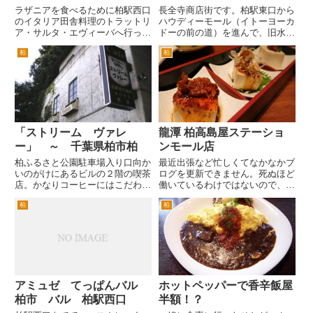
ラザニアを食べるために柏駅西口
長全寺商店街です。柏駅東口から
のイタリア田舎料理のトラットリ
ハウディーモール（イトーヨーカ
ア・サルタ・エヴィーバへ行って
ドーの前の道）を進んで、旧水戸
きた。 お、ほぼ満席。なんとか
街道を横断して少し行った先の路
柏
柏
一卓空いていた。入れてよかっ
地を左折です。 この長全寺商
た。 手作りワインなんてメニュ
店街を入るとすぐ左手にあるの
ーがあった。 いわしのマリネ。
が、創作韓国料理やんにょんさん
グリーンサラダ。 ストゴンラ
です。 創作韓国料理のお店で
プ...
す...
「ストリーム ヴァレ
龍潭 柏高島屋ステーショ
ー」 ～ 千葉県柏市柏
ンモール店
柏ふるさと公園駐車場入り口向か
最近出張など忙しくてなかなかブ
いのがけにあるビルの２階の喫茶
ログを更新できません。死ぬほど
店。かなりコーヒーにはこだわり
働いているわけではないので、ま
があるようです。 場所は、柏
あちゃんとやる気になれば出来る
柏
柏
文化会館の隣の柏ふるさと公園の
のでしょうが、怠慢といえば怠慢
駐車場入り口の向かいです。国道
ですね(^_^;) というわけで今回
１６号線から、柏５丁目交差点と
は、柏駅西口の柏高島屋ステーシ
連続している信号を千葉方面に
ョンモール新館の沖縄料...
向...
アミュゼ てっぱんバル
ホットペッパーで香辛飯屋
柏市 バル 柏駅西口
半額！？