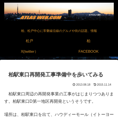
柏、松戸中心に常磐線沿線のグルメや街の話題、情報
松戸
柏
X(twitter）
FACEBOOK
柏駅東口再開発工事準備中を歩いてみる
2013.08.18
2015.11.14
柏駅東口周辺の再開発事業の工事がはじまりつつありま
す。柏駅東口D第一地区再開発というそうです。
場所は、柏駅東口を出て、ハウディーモール（イトーヨー