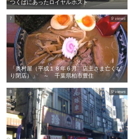
つくばにあったロイヤルホスト
9 views
「奥村屋（平成１８年６月 店主さま亡くな
り閉店）」 ～ 千葉県柏市豊住
9 views