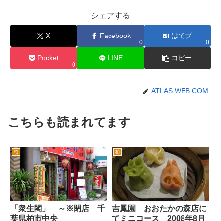
シェアする
X
Facebook
はてブ
0
0
Pocket
LINE
コピー
0
ATLAS WEB.COM
こちらも読まれてます
柏
柏
「衆生閣」 ～※閉店 千
吉鳳園 おおたかの森店に
葉県柏市中央
てミニコース 2008年8月