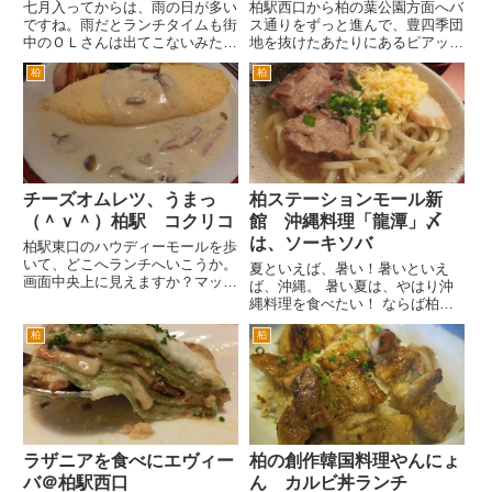
七月入ってからは、雨の日が多い
柏駅西口から柏の葉公園方面へバ
ですね。雨だとランチタイムも街
ス通りをずっと進んで、豊四季団
中のＯＬさんは出てこないみたい
地を抜けたあたりにあるピアット
です。 天気予報を見て、お弁当
ナポリに行ってきました。 豊四
柏
柏
を持参するのか朝コンビニで買っ
季団のバス通り沿いが、建て替え
てくるのか。晴れの日のランチタ
工事が始まっていてびっくり。東
イムに比べて、歩いているＯＬさ
葛高校側は、建て替えが済んでい
んの数がとても少ないです。
たんですが、全面建て替えにな
...
る...
チーズオムレツ、うまっ
柏ステーションモール新
（＾ｖ＾）柏駅 コクリコ
館 沖縄料理「龍潭」〆
は、ソーキソバ
柏駅東口のハウディーモールを歩
いて、どこへランチへいこうか。
夏といえば、暑い！暑いといえ
画面中央上に見えますか？マック
ば、沖縄。 暑い夏は、やはり沖
のビルの左にに小さく「コクリ
縄料理を食べたい！ ならば柏駅
コ」の看板が。ハウディモールも
西口のカシワタカシマヤステーシ
看板出してるんですね。 マック
柏
柏
ョンモール新館の龍潭へ行こう。
を右折して、コクリコへ。決定。
まずは、オリオンの生ビールで
こちらには、かわいい看板があり
かんぱ～い！夏は、やっぱりオリ
ま...
オンの生だねえ。 これどうで
す...
ラザニアを食べにエヴィー
柏の創作韓国料理やんにょ
バ＠柏駅西口
ん カルビ丼ランチ