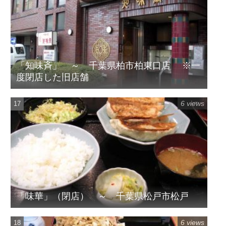
「知味斉」 ～ 千葉県柏市柏東口店 ※一
度閉店した旧店舗
6 views
「味華」（閉店） ～ 千葉県松戸市松戸
6 views