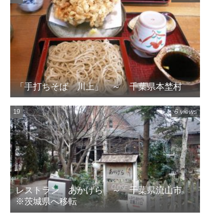
「手打ちそば 川上」 ～ 千葉県本埜村
6 views
レストラン あかげら ～ 千葉県流山市
※茨城県へ移転