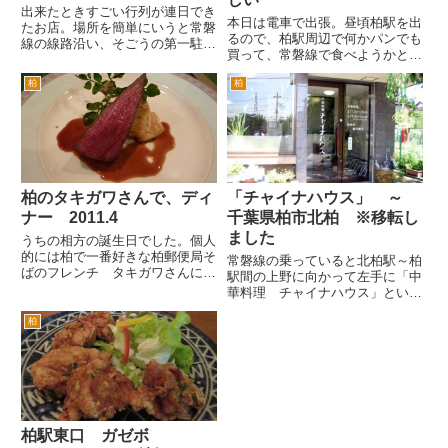
出来たときすごい行列が連日でき
本日は電車で出張。昼頃柏駅を出
たお店。場所を簡単にいうと常磐
るので、柏駅周辺で何かパンでも
線の線路沿い、そごうの第一駐車
買って、常磐線で食べようかと。
場の目の前です。 ＪＲ柏駅東口
思案の結果、二番街の京北スーパ
を出て、線路沿いに取手方面へ進
柏
柏
ーに行ってみました。 サンド
みます。そごうの脇を通り道なり
イッチや色々なパンがありました
に進むと、左手におあります。
が、サンドイッチいとハンバーガ
店内は、7席程度なためちょっ
ーを購入。 サンドイッチが4...
と...
柏のタキガワさんで、ディ
「チャイナハウス」 ～
ナー 2011.4
千葉県柏市北柏 ※移転し
ました
うちの相方の誕生日でした。個人
的には柏で一番好きな柏郵便局そ
常磐線の乗っていると北柏駅～柏
ばのフレンチ タキガワさんに行
駅間の上野に向かって左手に「中
くことにしました。 ご夫婦でや
華料理 チャイナハウス」という
っているとてもアットホームなお
赤い看板が、手賀沼側に目立つお
店です。お料理もおいしいです。
柏
店(^^; 住宅街の一角にあり、ちょ
ソースが、絶品との説も。 しっ
っとわかりずらい場所にあるので
かり予約をさせていただいての
すが、クチコミか結構人気ありま
訪...
す。ＪＲ常磐線北柏駅の南...
柏駅東口 ガゼボ