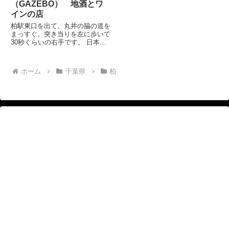
（GAZEBO） 地酒とワ
インの店
柏駅東口を出て、丸井の脇の道を
まっすぐ。突き当りを左に歩いて
30秒くらいの右手です。 日本テ
レビの「マツコ会議」にでた日焼
けサロンの脇を地下へ降りていき
ます。 ここもかなり昔からあ
ホーム
千葉県
柏
りますね。たぶん社会人になった
ころにはあったような気がしま...