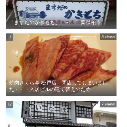
「ますだのかきもち」 ～ 千葉県柏市
8 views
焼肉さくら亭 松戸店 閉店してしまいまし
た・・・入居ビルの建て替えのため
7 views