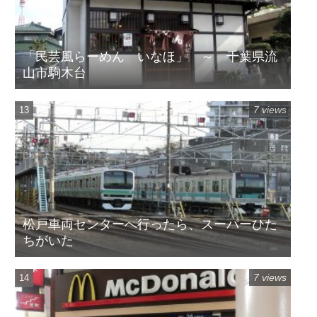
「民芸風らーめん いなほ」 ～ 千葉県流
山市駒木台
7 views
松戸車両センターへ行ったら、スーパーひた
ちがいた
7 views