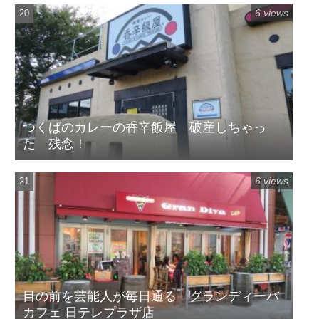
6 views
つくばのカレーの香辛飯屋 破産しちゃっ
た 残念！
6 views
目の前を芸能人が毎日通る グランディーバ
カフェ 日テレプラザ店