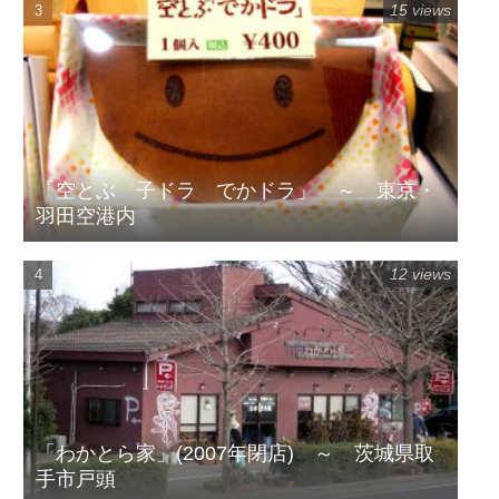
15 views
「空とぶ 子ドラ でかドラ」 ～ 東京・
羽田空港内
12 views
「わかとら家」(2007年閉店) ～ 茨城県取
手市戸頭