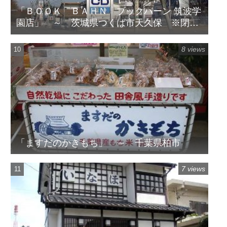
「ＢＯＯＫ ＢＡＨＮ ブックバーン 筑波学
園店」 ～ 茨城県つくば市天久保 ※閉店
してます
8 views
「ますだのかきもち」 ～ 千葉県柏市
7 views