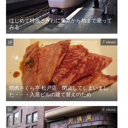
はじめて特急ときわに東京から柏まで乗って
みる
7 views
焼肉さくら亭 松戸店 閉店してしまいまし
た・・・入居ビルの建て替えのため
6 views