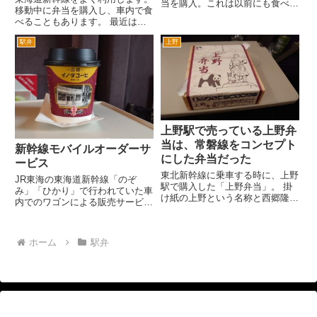
当を購入。これは以前にも食べた
移動中に弁当を購入し、車内で食
ことがあるなと後で思い出しまし
べることもあります。 最近は駅
た。 新潟に来るまで、たれカツ
弁の種類もかなり豊富で、特に東
が新潟のローカルフードとは知り
駅弁
上野
京駅では、全国の駅弁を購入する
ませんでした。市内には、たれカ
ことができる場合もあります。
ツがメニューにあるお店も多い
その中でも東海道新幹線利用者に
で...
は原点でもある東海道新幹線弁
当...
上野駅で売っている上野弁
当は、常磐線をコンセプト
新幹線モバイルオーダーサ
にした弁当だった
ービス
東北新幹線に乗車する時に、上野
JR東海の東海道新幹線「のぞ
駅で購入した「上野弁当」。 掛
み」「ひかり」で行われていた車
け紙の上野という名称と西郷隆盛
内でのワゴンによる販売サービス
の銅像、パンダから上野駅をイメ
が、令和5年10月31日に終了しま
ージした弁当であることは容易に
した。 翌11月1日からは、グリー
想像できたのだが、実は上野と茨
ン車のモバイルオーダーサービス
ホーム
駅弁
城をつなぐ常磐線の旅をイメージ
というものが導入され、乗客が食
しているそうです。 お弁当会
べ物や飲み物をスマートフ...
社...