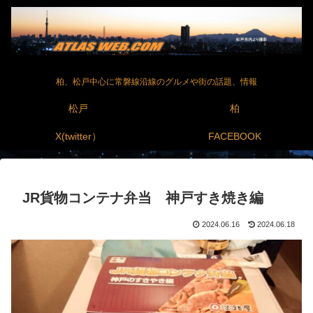
柏、松戸中心に常磐線沿線のグルメや街の話題、情報
松戸
柏
X(twitter）
FACEBOOK
JR貨物コンテナ弁当 神戸すき焼き編
2024.06.16
2024.06.18