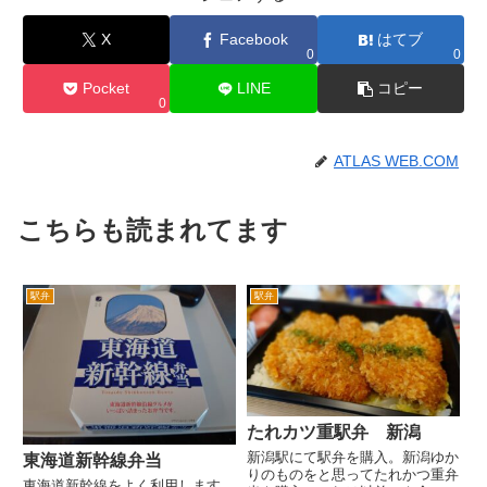
X
Facebook
はてブ
0
0
Pocket
LINE
コピー
0
ATLAS WEB.COM
こちらも読まれてます
駅弁
駅弁
たれカツ重駅弁 新潟
新潟駅にて駅弁を購入。新潟ゆか
東海道新幹線弁当
りのものをと思ってたれかつ重弁
東海道新幹線をよく利用します。