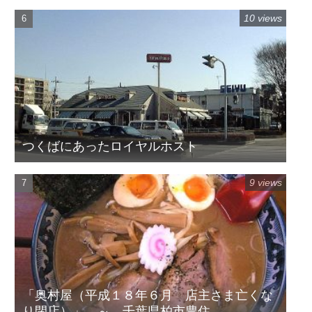
10 views
つくばにあったロイヤルホスト
9 views
「奥村屋（平成１８年６月 店主さま亡くな
り閉店）」 ～ 千葉県柏市豊住