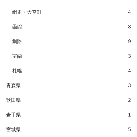
網走・大空町
4
函館
8
釧路
9
室蘭
3
札幌
4
青森県
3
秋田県
2
岩手県
1
宮城県
5