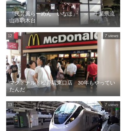
「民芸風らーめん いなほ」 ～ 千葉県流
山市駒木台
7 views
マクドナルド松戸駅東口店 30年もやってい
たんだ
7 views