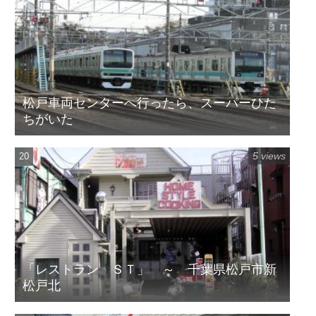
松戸車両センターへ行ったら、スーパーひた
ちがいた
5 views
「レストラン ＳＴ」 ～ 千葉県松戸市新
松戸北