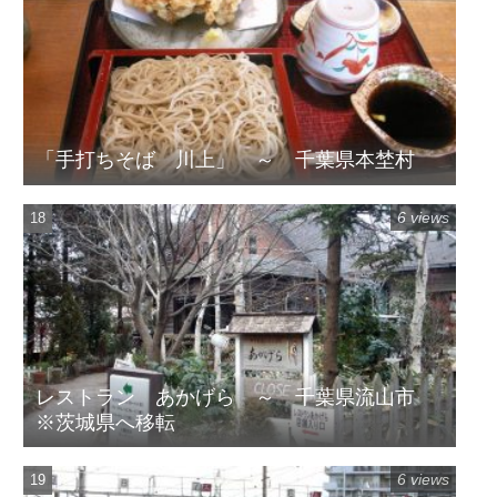
「手打ちそば 川上」 ～ 千葉県本埜村
6 views
レストラン あかげら ～ 千葉県流山市
※茨城県へ移転
6 views