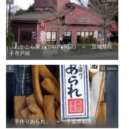
11 views
「わかとら家」(2007年閉店) ～ 茨城県取
手市戸頭
11 views
「手作りあられ」 ～ 千葉県柏市