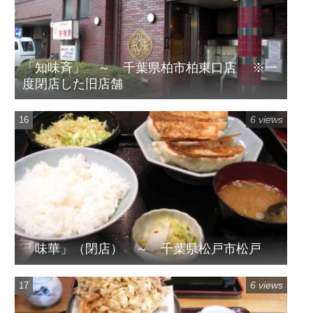
「知味斉」 ～ 千葉県柏市柏東口店 ※一
度閉店した旧店舗
6 views
「味華」（閉店） ～ 千葉県松戸市松戸
6 views