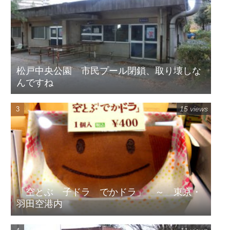
松戸中央公園 市民プール閉鎖、取り壊しな
んですね
15 views
「空とぶ 子ドラ でかドラ」 ～ 東京・
羽田空港内