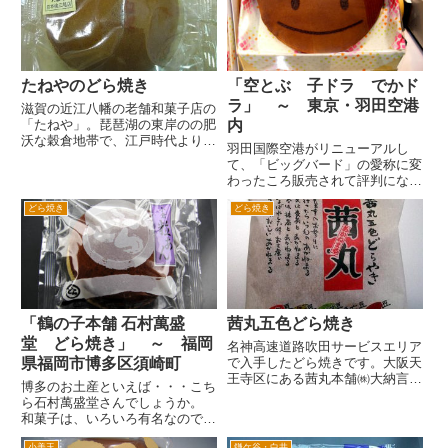
くと右手のビルの一階にありま
きを見たとき、「三笠山」と書い
す。松坂屋の新館の斜め向かい...
てありました。どうみてもどら
焼...
たねやのどら焼き
「空とぶ 子ドラ でかド
ラ」 ～ 東京・羽田空港
滋賀の近江八幡の老舗和菓子店の
「たねや」。琵琶湖の東岸のの肥
内
沃な穀倉地帯で、江戸時代より穀
羽田国際空港がリニューアルし
物などの栽培を行っていたたねや
て、「ビッグバード」の愛称に変
が、明治時代に入り、和菓子のお
わったころ販売されて評判にな
店をはじめたそうです。 関西方
り、現在も根強い人気があるどら
面のデパートなどじめ、最近で
どら焼き
どら焼き
焼き。 その商品名の「そら飛
は、都心のデパートなどにも出店
ぶ」というところから、羽田空港
し...
でしか買うことができない「羽田
空港限定」というのも希少性があ
り航空...
「鶴の子本舗 石村萬盛
茜丸五色どら焼き
堂 どら焼き」 ～ 福岡
名神高速道路吹田サービスエリア
県福岡市博多区須崎町
で入手したどら焼きです。大阪天
王寺区にある茜丸本舗㈱大納言と
博多のお土産といえば・・・こち
いう会社が作っているようです。
ら石村萬盛堂さんでしょうか。
五色というだけあって、五色どら
和菓子は、いろいろ有名なのです
やきは、あんが金時豆、トラ豆、
が、やはりどら焼きが気になりま
ウグイス豆、白手亡豆、そして小
小美玉
鎌ケ谷・白井