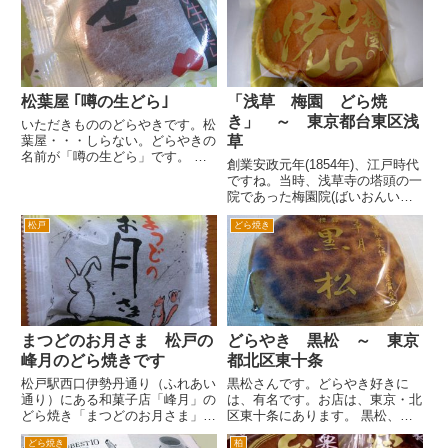
はじめて源吉兆庵のどら焼きを食
部に三笠山の所以が書いてありま
べることができました。さすが源
す。これは、日本橋文明堂の記事
吉兆庵という感じで、高級感が
でも書いたとおり遣唐使として
あ...
唐...
松葉屋 ｢噂の生どら｣
「浅草 梅園 どら焼
き」 ～ 東京都台東区浅
いただきもののどらやきです。松
葉屋・・・しらない。どらやきの
草
名前が「噂の生どら」です。 ち
創業安政元年(1854年)、江戸時代
なみにいただいたのは、抹茶味で
ですね。当時、浅草寺の塔頭の一
す。他に小倉、ゴマ、チョコ、珈
院であった梅園院(ばいおんいん)
琲などが、存在するようです。
の一隅を借り受けて茶店を開いた
パッケージの裏をみると島根県の
松戸
どら焼き
のが始まりとかで、そこに梅の木
会社のようです。この生どら、
が多かったためにこの屋号になっ
第...
ているとか。 文豪文豪永井荷
風の名作「踊子」の一節...
まつどのお月さま 松戸の
どらやき 黒松 ～ 東京
峰月のどら焼きです
都北区東十条
松戸駅西口伊勢丹通り（ふれあい
黒松さんです。どらやき好きに
通り）にある和菓子店「峰月」の
は、有名です。お店は、東京・北
どら焼き「まつどのお月さま」で
区東十条にあります。 黒松、黒
す。 栗どらと梅どらがありま
松といいますが、お店の名前は、
どら焼き
柏
す。今回は、栗どら。 うさぎの
黒松本舗 草月といいます。その