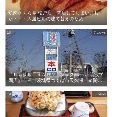
焼肉さくら亭 松戸店 閉店してしまいまし
た・・・入居ビルの建て替えのため
6 views
「ＢＯＯＫ ＢＡＨＮ ブックバーン 筑波学
園店」 ～ 茨城県つくば市天久保 ※閉店
してます
6 views