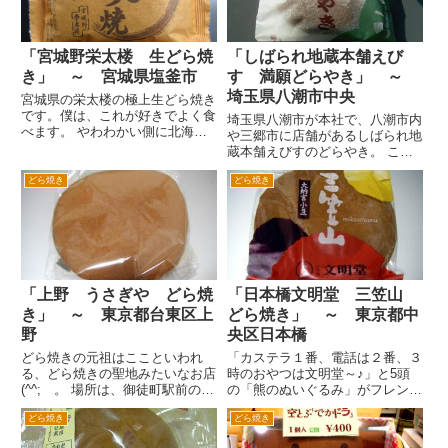
「宮城野栄太楼 生どら焼
「しばられ地蔵本舗えび
き」 ～ 宮城県塩釜市
す 満願どらやき」 ～
埼玉県八潮市中央
宮城県の栄太楼の極上生どら焼き
です。僕は、これが好きでよく食
埼玉県八潮市が本社で、八潮市内
べます。 やわわかい側に北海道
や三郷市に店舗があるしばられ地
産のあずきに、生クリームをミッ
蔵本舗えびすのどらやき。 こち
クスしたクリーミーな中のあんが
らには、定番の小倉以外に丹波白
とてクリーミーで、それほど甘く
どら焼き
どら焼き
小豆、はすかっぷ入り「満遊喜」
ないので飽きません。 また生ど
などがあります。またイチゴなど
ら焼きなんで、冷蔵の冷えた状
季節によってもいろいろなものが
態...
あるようです。 また冷蔵ケー
ス...
「上野 うさぎや どら焼
「日本橋文明堂 三笠山
き」 ～ 東京都台東区上
どら焼き」 ～ 東京都中
野
央区日本橋
どら焼きの元祖はここといわれ
「カステラ１番、電話は２番、３
る、どら焼きの聖地みたいなお店
時のおやつは文明堂～♪」と5頭
(^^; 。 場所は、御徒町駅前の通
の「熊のぬいぐるみ」がフレンチ
りを左へ進みます。春日通りにぶ
カンカンを踊るＣＭが有名な文明
どら焼き
どら焼き
つかるので、横断歩道を渡って、
堂。 ちなみに「日本橋文明堂」
春日通り沿いに左へ３分くらい歩
です。 はじめて文明堂のどら焼