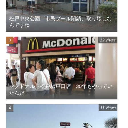
松戸中央公園 市民プール閉鎖、取り壊しな
んですね
12 views
マクドナルド松戸駅東口店 30年もやってい
たんだ
11 views