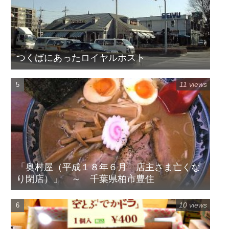
つくばにあったロイヤルホスト
11 views
「奥村屋（平成１８年６月 店主さま亡くな
り閉店）」 ～ 千葉県柏市豊住
10 views