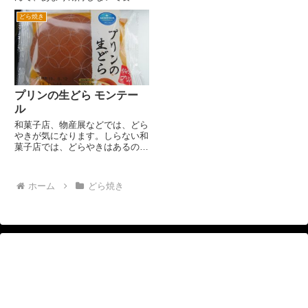
中に栗がまるごと入っているいわ
みました。が、意外とおいしいで
ゆる栗ドラです。 １７５円でし
どら焼き
す♪ １２６円とリーズナブルな価
た。 （株）二葉屋 松戸市新松戸
格だし、がわがとてもやわらかく
6-208-3 047-34...
ておいしいです。そして、ポイン
トは抹茶の生クリームがおいし...
プリンの生どら モンテー
ル
和菓子店、物産展などでは、どら
やきが気になります。しらない和
菓子店では、どらやきはあるの
か？ 物産展では地方の和菓子店
のどらやきがあるのか？など気に
なります。 同様に最近油断で
ホーム
どら焼き
きなののが、コンビニです。意外
と珍しいどら焼きがあったりしま
す...