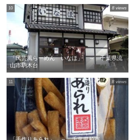
8 views
「民芸風らーめん いなほ」 ～ 千葉県流
山市駒木台
8 views
「手作りあられ」 ～ 千葉県柏市