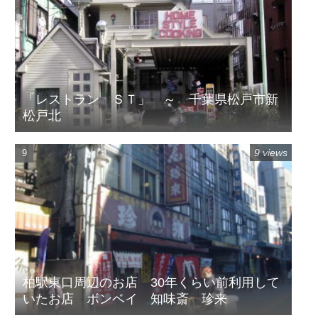
「レストラン ＳＴ」 ～ 千葉県松戸市新
松戸北
9 views
柏駅東口周辺のお店 30年くらい前利用して
いたお店 ボンベイ 知味斎 珍来