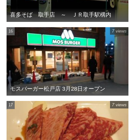
喜多そば 取手店 ～ ＪＲ取手駅構内
7 views
モスバーガー松戸店 3月28日オープン
7 views