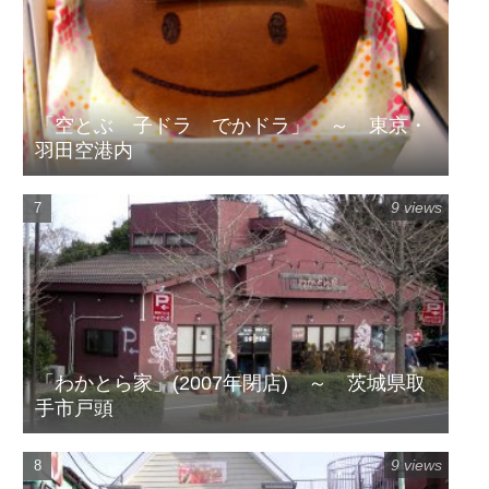
「空とぶ 子ドラ でかドラ」 ～ 東京・
羽田空港内
9 views
「わかとら家」(2007年閉店) ～ 茨城県取
手市戸頭
9 views