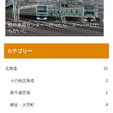
松戸車両センターへ行ったら、スーパーひた
ちがいた
カテゴリー
北海道
31
その他北海道
1
新千歳空港
1
網走・大空町
4