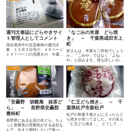
刻印が、かわいいですね。ギフト
黒松本舗 草月さんのお菓子のア
にぜひ使いたいなとおもいます♪
イテムの中に黒松というどらやき
真ん中に大きな栗が入っていま
が、あります。 お店は、ＪＲ京
す...
浜...
週刊文春誌にどらやきサイ
「なごみの米屋 どら焼
ト管理人としてコメント
き」 ～ 千葉県成田市上
町
現在発売中の文芸春秋の週刊文
春 １２月３日号の ４６ページ
皆さんは、米屋をご存知でしょう
と４７ページの見開きの 今週の
か。「こめや」ではなく「よね
BEST10 という連載コーナーの
や」と読みます。僕も詳しいわけ
第７３回目 おいしいどらやき
ではないのですが、千葉県内で
という特集で、僕のコメントを一
どら焼き
松戸
は、羊かんというと「米屋」とい
部掲載していただきました。 毎
う方が多いかもしれません。 京
週いろいろなことやものをその...
都の老舗店「虎屋」や「鶴屋八
幡」などほどの全国区ではないの
ですが...
「安曇野 胡蝶庵 抹茶ど
「仁王どら焼き」 ～ 千
ら」 ～ 長野県安曇郡
葉県松戸市新松戸
豊科町
松戸の和菓子屋さんに入ったらど
ら焼きが売ってました。その名も
長野県にあるお店の生どら。ちょ
「仁王どら焼き」。 どうしてこ
っと新興系の雰囲気がする会社な
ういう名前かはわかりませんが、
んで、あまり期待しないで食べて