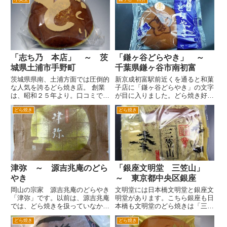
す。 表面が濃い目に焼かれてお
豆が入っているそうです。 見...
り、ちょっと渋みがあります。大
きさはちょっと小ぶり。そして、
食べてみるとなんか刺激が。普
通...
「志ち乃 本店」 ～ 茨
「鎌ヶ谷どらやき」 ～
城県土浦市手野町
千葉県鎌ヶ谷市南初富
茨城県県南、土浦方面では圧倒的
新京成初富駅前近くを通ると和菓
な人気を誇るどら焼き店。 創業
子店に「鎌ヶ谷どらやき」の文字
は、昭和２５年より。口コミで行
が目に入りました。どら焼き好き
ってみたお店は、土浦市外から離
としては、いろいろ食べてみたい
どら焼き
どら焼き
れた周囲は蓮（ハス）の田ばかり
ところですが、いかんせんどこの
の田園風景の中にぽつんとああり
和菓子屋さんもどら焼きを販売し
ました。そんなアクセスが悪そう
ているためキリがないんです。
な場所にもかかわらず駐車場
そのためクチコミとかじゃない
は、...
と...
津弥 ～ 源吉兆庵のどら
「銀座文明堂 三笠山」
やき
～ 東京都中央区銀座
岡山の宗家 源吉兆庵のどらやき
文明堂には日本橋文明堂と銀座文
「津弥」です。以前は、源吉兆庵
明堂があります。こちら銀座も日
では、どら焼きを扱っていなかっ
本橋も文明堂のどら焼きは「三笠
たような。たまたま扱ってない店
山」と言います。 パッケージの
どら焼き
どら焼き
に行ったからか。 いずれにせよ
裏側商品情報が掲載されている上