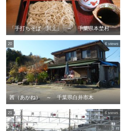
「手打ちそば 川上」 ～ 千葉県本埜村
6 views
茜（あかね） ～ 千葉県白井市木
6 views