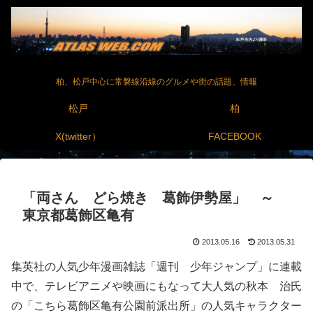
柏、松戸中心に常磐線沿線のグルメや街の話題、情報
松戸
柏
X(twitter）
FACEBOOK
「両さん どら焼き 葛飾伊勢屋」 ～
東京都葛飾区亀有
2013.05.16
2013.05.31
集英社の人気少年漫画雑誌「週刊 少年ジャンプ」に連載
中で、テレビアニメや映画にもなって大人気の秋本 治氏
の「こちら葛飾区亀有公園前派出所」の人気キャラクター