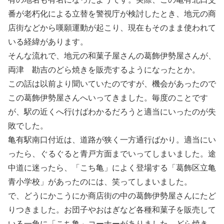
番が老朽化による立替を警視庁が検討したとき、地元の商
店街などから嘆願運動が起こり、現在もそのまま使われて
いる経緯があります。
そんな流れで、地元の和菓子屋さんの葛飾伊勢屋さんが、
両津 勘吉のどら焼きを販売するようになったとか。
この話は以前より聞いていたのですが、機会があったので
この葛飾伊勢屋さんへいってきました。毎度のことです
が、駅の近くへ行けばわかるだろうと適当にいったのが失
敗でした。
亀有駅南口付近は、道路が狭く一方通行ばかり。適当にい
ったら、ぐるぐると青戸方面までいってしまいました。途
中道に迷ったら、「こち亀」によく登場する「葛飾区立亀
青小学校」があったのには、笑ってしまいました。
で、どうにかこうにか商店街の中の葛飾伊勢屋さんにたど
りつきました。お団子やおはぎなど各種和菓子を販売して
いる一角に「こち亀」コーナーがありました。どら焼き