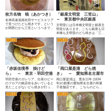
直...
枚方名物 暁（あかつき）
「銀座文明堂 三笠山」
～ 東京都中央区銀座
名神高速道路吹田サービスエリア
で見つけたどら焼きです。という
文明堂には日本橋文明堂と銀座文
か関西だから三笠というべきでし
明堂があります。こちら銀座も日
ょうか。「あかつき、暁」という
本橋も文明堂のどら焼きは「三笠
そうです。大阪の枚方にある老舗
山」と言います。 パッケージの
の商品のようです。 どちらかと
どら焼き
どら焼き
裏側商品情報が掲載されている上
いうと小さめなどら焼きです。あ
部に三笠山の所以が書いてありま
っさりしていて食べやすくて、
す。これは、日本橋文明堂の記事
お...
でも書いたとおり遣唐使として
唐...
「赤坂佳境亭 掛けど
「両口屋是清 どら焼
ら」 ～ 東京・羽田空港
き」 ～ 愛知県名古屋市
羽田空港のガレリア、出発ロビー
両口屋是清は、寛永11年 (1634
のフロアの銘店街を歩いていると
年)の創業の愛知県名古屋の和菓
見たことがないどら焼きが打って
子老舗店です。 こちらのどら焼
ました。赤坂の料亭「赤坂佳境
きは「千なり」といいます。
どら焼き
どら焼き
亭」で、食事をされて帰られるお
「千なり」の名の由来は、豊臣秀
客様にお渡しするお土産のお菓子
吉の馬印であった千なり瓢箪を皮
「掛けどら」とか。菓子づくりの
の表面におしたところから「千な
世田谷の「たちばな」で作られて
り」と菓名を付けたそうです...
い...