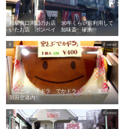
柏駅東口周辺のお店 30年くらい前利用して
いたお店 ボンベイ 知味斎 珍来
8 views
「空とぶ 子ドラ でかドラ」 ～ 東京・
羽田空港内
8 views