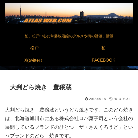
柏、松戸中心に常磐線沿線のグルメや街の話題、情報
松戸
柏
X(twitter）
FACEBOOK
大判どら焼き 豊穣蔵
2013.05.18
2013.05.31
大判どら焼き 豊穣蔵というどら焼きです。このどら焼き
は、北海道旭川市にある株式会社ロバ菓子司という会社の
展開しているブランドのひとつ「ザ・さんくろうど」とい
うブランドのどら 焼きです。