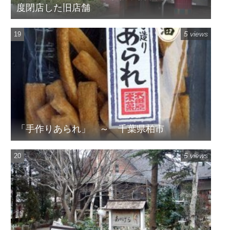
度閉店した旧店舗
5 views
「手作りあられ」 ～ 千葉県柏市
5 views