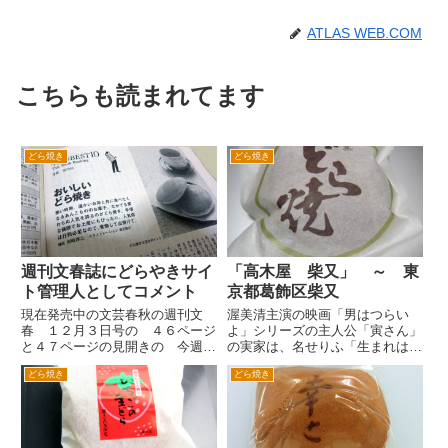
ATLAS WEB.COM
こちらも読まれてます
どら焼き
どら焼き
週刊文春誌にどらやきサイ
「高木屋 柴又」 ～ 東
ト管理人としてコメント
京都葛飾区柴又
現在発売中の文芸春秋の週刊文
渥美清主演の映画「男はつらい
春 １２月３日号の ４６ページ
よ」シリーズの主人公「寅さん」
と４７ページの見開きの 今週の
の実家は、名せりふ「生まれは、
BEST10 という連載コーナーの
葛飾柴又・・・」とあります。
どら焼き
どら焼き
第７３回目 おいしいどらやき
その寅さんの実家のお団子屋さん
という特集で、僕のコメントを一
の屋号は、映画の中では「とら
部掲載していただきました。 毎
や」となっていますが、実際にモ
週いろいろなことやものをその...
デルとなったお団子屋さんは、柴
又帝...