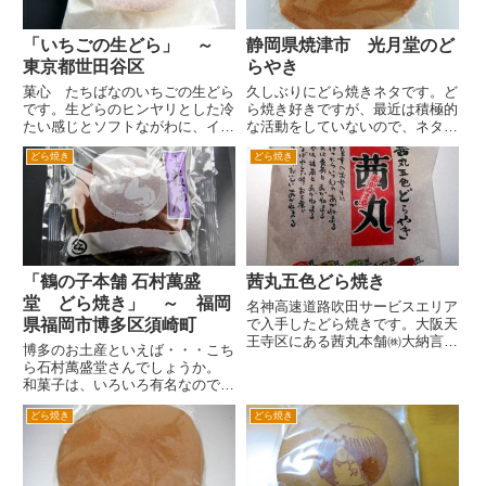
「いちごの生どら」 ～
静岡県焼津市 光月堂のど
東京都世田谷区
らやき
菓心 たちばなのいちごの生どら
久しぶりにどら焼きネタです。ど
です。生どらのヒンヤリとした冷
ら焼き好きですが、最近は積極的
たい感じとソフトながわに、イチ
な活動をしていないので、ネタが
ゴ風味と生クリームをあわせたも
なくて。 積極的な活動とは、知
どら焼き
どら焼き
のがサンドされてます。 中身が
らないどら焼きを探して、和菓子
イチゴクリームなんで和菓子なん
店に入ってみる。 ちなみに一
ですが、ちょっと洋菓子っぽいお
番楽して、大漁なのが、大手百貨
味ですね。茨城の志ち乃のイチ
店の和菓子売り場へ行くこと。
ゴ...
...
「鶴の子本舗 石村萬盛
茜丸五色どら焼き
堂 どら焼き」 ～ 福岡
名神高速道路吹田サービスエリア
県福岡市博多区須崎町
で入手したどら焼きです。大阪天
王寺区にある茜丸本舗㈱大納言と
博多のお土産といえば・・・こち
いう会社が作っているようです。
ら石村萬盛堂さんでしょうか。
五色というだけあって、五色どら
和菓子は、いろいろ有名なのです
やきは、あんが金時豆、トラ豆、
が、やはりどら焼きが気になりま
ウグイス豆、白手亡豆、そして小
どら焼き
どら焼き
す。 表面が濃い目に焼かれてお
豆が入っているそうです。 見...
り、ちょっと渋みがあります。大
きさはちょっと小ぶり。そして、
食べてみるとなんか刺激が。普