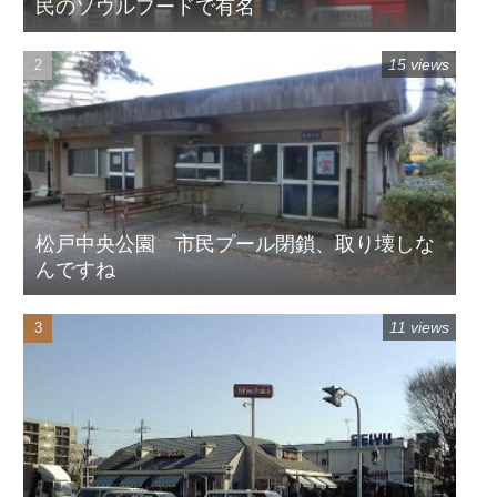
民のソウルフードで有名
15 views
松戸中央公園 市民プール閉鎖、取り壊しな
んですね
11 views