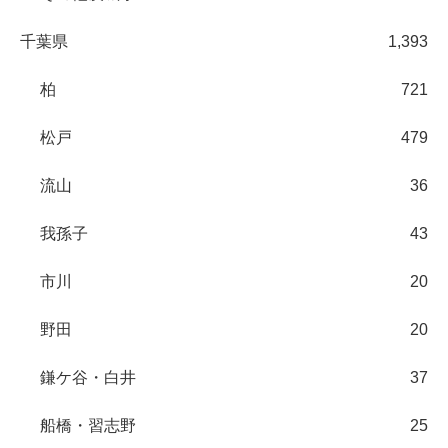
千葉県
1,393
柏
721
松戸
479
流山
36
我孫子
43
市川
20
野田
20
鎌ケ谷・白井
37
船橋・習志野
25