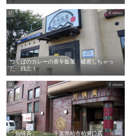
6 views
つくばのカレーの香辛飯屋 破産しちゃっ
た 残念！
5 views
「知味斉」 ～ 千葉県柏市柏東口店 ※一