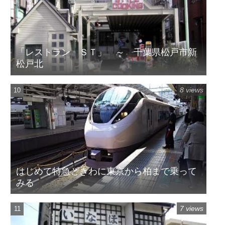
「レストラン ＳＴ」 ～ 千葉県松戸市新
松戸北
8 views
はじめて特急ときわに東京から柏まで乗って
みる
7 views