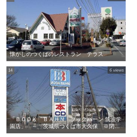
懐かしのつくばのレストラン テラス
6 views
「ＢＯＯＫ ＢＡＨＮ ブックバーン 筑波学
園店」 ～ 茨城県つくば市天久保 ※閉店
してます