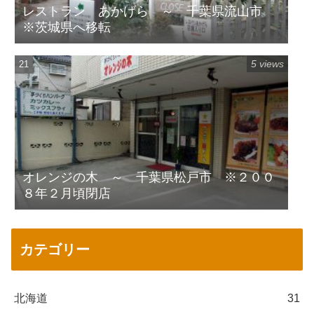
レストラン あかげら ～ 千葉県流山市
※茨城県へ移転
5 views
オレンジの木 ～ 千葉県松戸市 ※２００
８年２月頃閉店
カテゴリー
北海道
31