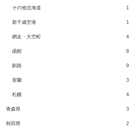
その他北海道
1
新千歳空港
1
網走・大空町
4
函館
8
釧路
9
室蘭
3
札幌
4
青森県
3
秋田県
2