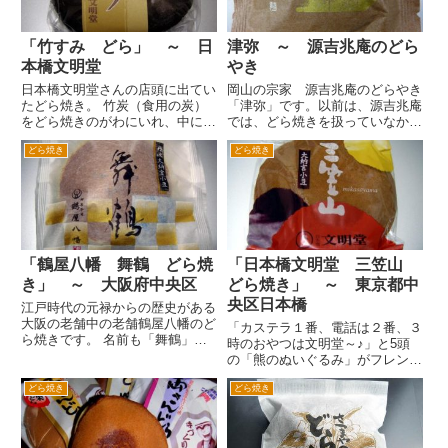
「竹すみ どら」 ～ 日
津弥 ～ 源吉兆庵のどら
本橋文明堂
やき
日本橋文明堂さんの店頭に出てい
岡山の宗家 源吉兆庵のどらやき
たどら焼き。 竹炭（食用の炭）
「津弥」です。以前は、源吉兆庵
をどら焼きのがわにいれ、中には
では、どら焼きを扱っていなかっ
大納言がはさんであるとか。 表
たような。たまたま扱ってない店
どら焼き
どら焼き
面は焼いてあるので、茶色です
に行ったからか。 いずれにせよ
が、がわをきった中は炭色、つま
はじめて源吉兆庵のどら焼きを食
り黒いんです。がわの黒と大納言
べることができました。さすが源
の黒で、割ると黒い中身のどらや
吉兆庵という感じで、高級感が
き...
あ...
「鶴屋八幡 舞鶴 どら焼
「日本橋文明堂 三笠山
き」 ～ 大阪府中央区
どら焼き」 ～ 東京都中
央区日本橋
江戸時代の元禄からの歴史がある
大阪の老舗中の老舗鶴屋八幡のど
「カステラ１番、電話は２番、３
ら焼きです。 名前も「舞鶴」と
時のおやつは文明堂～♪」と5頭
なんとなく高尚なイメージです
の「熊のぬいぐるみ」がフレンチ
ね。 こちらは、丹波の大納言を
カンカンを踊るＣＭが有名な文明
使ったこだわりのあんを使用して
どら焼き
どら焼き
堂。 ちなみに「日本橋文明堂」
いるとか。どら焼き表面に、つる
です。 はじめて文明堂のどら焼
をかたどった焼印がされていま
きを見たとき、「三笠山」と書い
す。
てありました。どうみてもどら