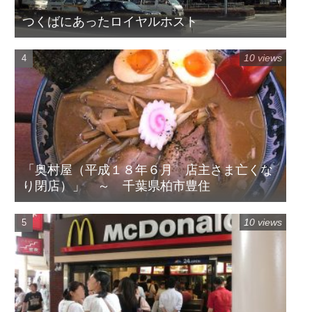
つくばにあったロイヤルホスト
10 views
「奥村屋（平成１８年６月 店主さま亡くな
り閉店）」 ～ 千葉県柏市豊住
10 views