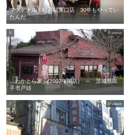
マクドナルド松戸駅東口店 30年もやってい
たんだ
9 views
「わかとら家」(2007年閉店) ～ 茨城県取
手市戸頭
9 views