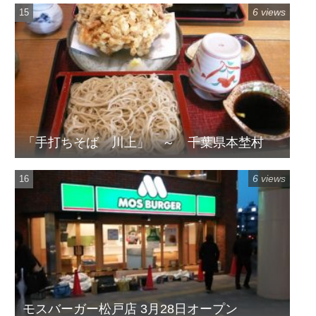
6 views
「手打ちそば 川上」 ～ 千葉県本埜村
6 views
モスバーガー松戸店 3月28日オープン