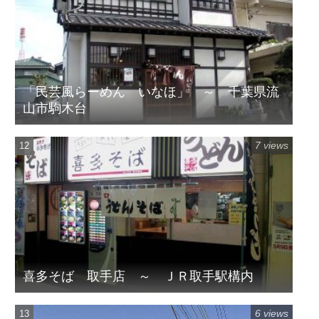
「民芸風らーめん いなほ」 ～ 千葉県流
山市駒木台
7 views
喜多そば 取手店 ～ ＪＲ取手駅構内
6 views