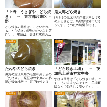
通...
「上野 うさぎや どら焼
鬼太郎どら焼き
き」 ～ 東京都台東区上
げげげの鬼太郎の作者水木しげる
野
のふるさとは、鳥取県境港市だそ
うです。そのため境港市街は、げ
どら焼きの元祖はここといわれ
げげの鬼太郎にゆかりのものがい
る、どら焼きの聖地みたいなお店
っぱいあります。 JR西日本境線
(^^; 。 場所は、御徒町駅前の通
の境港駅。 電車も鬼太郎。
りを左へ進みます。春日通りにぶ
境港駅前交番も「鬼太郎交番」。
どら焼き
小美玉
つかるので、横断歩道を渡って、
米子空港は、「米子鬼太...
春日通り沿いに左へ３分くらい歩
くと右手のビルの一階にありま
す。松坂屋の新館の斜め向かい...
たねやのどら焼き
「どら焼き工場」 ～ 茨
城県土浦市神立中央
滋賀の近江八幡の老舗和菓子店の
「たねや」。琵琶湖の東岸のの肥
ずばり屋号は「どら焼き工場」で
沃な穀倉地帯で、江戸時代より穀
す。そのままなんですが、工場直
物などの栽培を行っていたたねや
販なんで恐ろしく安いです。 オ
が、明治時代に入り、和菓子のお
ーソドックスで直径１２センチの
店をはじめたそうです。 関西方
どら焼き
どら焼き
「ジャンボどら焼き」は、な、な
面のデパートなどじめ、最近で
んと５０円（税抜き）、栗どら焼
は、都心のデパートなどにも出店
きが８０円（税抜き）という今ど
し...
き考えられない価格です。工場