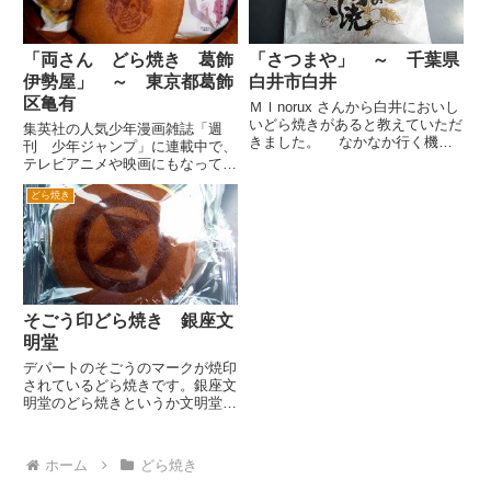
焼...
「両さん どら焼き 葛飾
「さつまや」 ～ 千葉県
伊勢屋」 ～ 東京都葛飾
白井市白井
区亀有
ＭＩnorux さんから白井においし
いどら焼きがあると教えていただ
集英社の人気少年漫画雑誌「週
きました。 なかなか行く機会
刊 少年ジャンプ」に連載中で、
がなかったのですが、仕事の取引
テレビアニメや映画にもなって大
先さんからやはり同様の情報を頂
人気の秋本 治氏の「こちら葛飾
戴しました。いろいろ地元の方の
どら焼き
区亀有公園前派出所」の人気キャ
情報を仕入れてみると昔から洋菓
ラクターである主人公の両津 勘
子、和菓子のお店として人...
吉巡査長をモデルにしたどら焼き
を販売しているお店のどら焼き。
...
そごう印どら焼き 銀座文
明堂
デパートのそごうのマークが焼印
されているどら焼きです。銀座文
明堂のどら焼きというか文明堂で
は、どら焼きを三笠と呼んでいる
ので三笠です。 そごうの柏店の
食品売り場で文明堂の売り場じゃ
ホーム
どら焼き
なくて催事みたいな感じで銀座文
明堂祭りという催しをしており