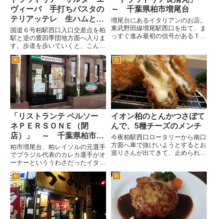
ヴィーバ 手打ちパスタの
～ 千葉県柏市増尾台
テリアッテレ 生ハムとパ
増尾台にあるイタリアンのお店。
プリカのソース
東武野田線増尾駅西口を出て、ま
国道６号柏駅西口入口交差点を柏
っすぐ進み最初の信号があるＴ字
駅と逆の豊四季団地方面へ入りま
路を左折。 少々歩くと信号があ
す。歩道を歩いていくと、こんな
る交差点の手前左手にあります。
小さな看板があります。 「この
イタリアの国旗がなびいていてイ
柏
柏
ビルの裏です」。６号から入った
タリアンのお店とわかります。店
通りは、柏駅西口から豊四季団
舗入り口のテントには、錨のマ...
地、国立がんセンター方面行のバ
スの通る大通りです。 このバス
通...
「リストランテ ペルソー
イオン柏のとんかつさぼて
ネＰＥＲＳＯＮＥ（閉
んで、5種チーズのメンチ
店）」 ～ 千葉県柏市増
今夜柏駅西口ロータリーから南口
尾台
方面へ車で抜けいようとするとお
柏市増尾台、柏レイソルの元選手
巡りさんが出てきて、止められま
でブラジル代表のカレカ選手がオ
した。なんだろ？と思った次の瞬
ーナーといううわさだったイタリ
間、左に駐車しているアンテナが
アンのお店「トスカーナ」の後に
ボコボコたった黒い車両とイヤフ
柏
柏
入居した同じくイタリアンのお
ォンをしたダークスーツの男性
店。 閑静な住宅街の中なのです
が。あ、SPだとすぐ気づきまし
が、最近外食産業やスーパーが出
た...
来て比較的にぎやかな場所です。
増...