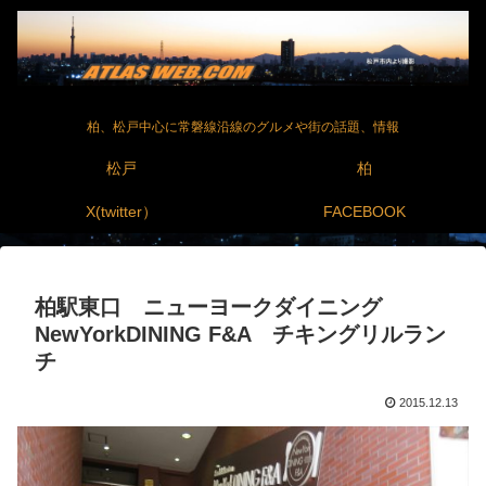
柏、松戸中心に常磐線沿線のグルメや街の話題、情報
松戸
柏
X(twitter）
FACEBOOK
柏駅東口 ニューヨークダイニング
NewYorkDINING F&A チキングリルラン
チ
2015.12.13