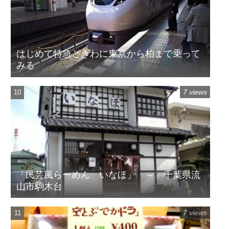
はじめて特急ときわに東京から柏まで乗って
みる
7 views
「民芸風らーめん いなほ」 ～ 千葉県流
山市駒木台
7 views