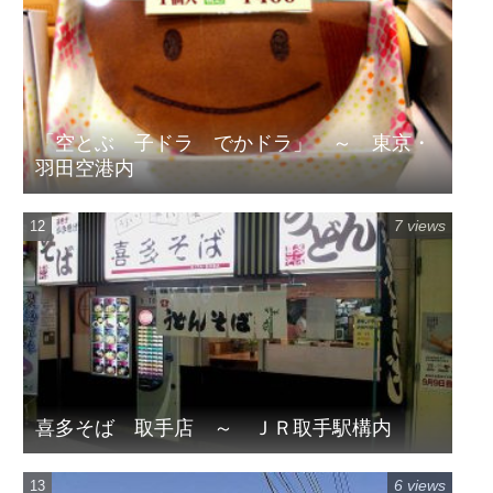
「空とぶ 子ドラ でかドラ」 ～ 東京・
羽田空港内
7 views
喜多そば 取手店 ～ ＪＲ取手駅構内
6 views