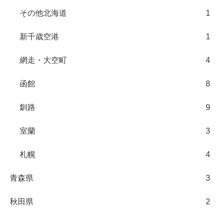
その他北海道
1
新千歳空港
1
網走・大空町
4
函館
8
釧路
9
室蘭
3
札幌
4
青森県
3
秋田県
2