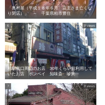
「奥村屋（平成１８年６月 店主さま亡くな
り閉店）」 ～ 千葉県柏市豊住
9 views
柏駅東口周辺のお店 30年くらい前利用して
いたお店 ボンベイ 知味斎 珍来
8 views