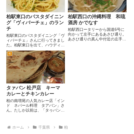
柏駅東口のパスタダイニン
柏駅西口の沖縄料理 和琉
グ「ヴィバーチェ」のラン
酒房 かでなす
チ
柏駅西口ータリーから国道6号に
向かって左手にあるあさひ通り。
柏駅東口のパスタダイニング「ヴ
あさひ通りの真ん中付近の左手の
ィバーチェ」さんに行ってきまし
ビルの2階にある沖縄料理のお店
た。柏駅東口を出て、ハウディー
です。 「和琉酒房かでなす」さ
モール（イトーヨーカドーの前の
ん。琉球と和食、そしてお酒も飲
柏
道）を進みます。旧水戸街道の交
めますよということを屋号に表現
差点を横断したら、ちょっと進ん
しているんでしょうか。 店舗...
だ左のビルの２階です。１階は、
柏で有名なカレーボンベイで
す。...
タァバン 松戸店 キーマ
カレーとチキンカレー
柏の南増尾の人気カレー店「イン
ド ネパール料理 タアバン」さ
ん。たしか以前は、「タゥバン」
だったかと記憶しています。
新京成のみのり台や松戸駅そばに
も出店しています。今回は、松戸
ホーム
千葉県
柏
駅東口にあるタアバン松戸店さん