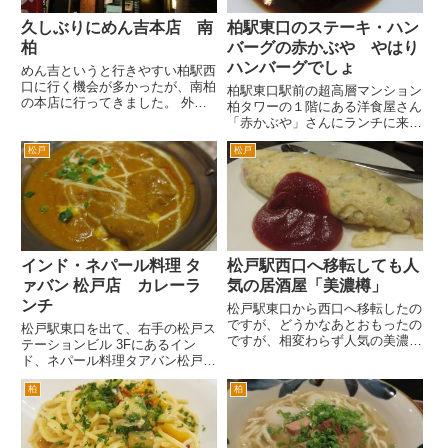
久しぶりにめん吉本店 南
柏駅東口のステーキ・ハン
柏
バーグの赤かぶや やはり
ハンバーグでしょ
めん吉というと行きやすい柏駅西
口に行く機会が多かったが、南柏
柏駅東口駅前の超高層マンション
の本店に行ってきました。 外観
柏タワーの１階にある洋食屋さん
が、きれいになってますね。以前
「赤かぶや」さんにランチに来ま
の屋台らーめんという雰囲気とち
した。 赤かぶやさんは、20年
ょっと違う。 普通のらーめんだ
松戸
松戸
以上前は柏市藤心のニッカウヰス
なあ。豚辛子麺が魅力的なんだ
キー柏工場の前に店舗がありまし
が、辛いからなあ。辛さ控えめ
た。のちに柏駅東口の郵便局通り
で、...
の東上町に移転、そして柏タワ...
インド・ネパール料理 タ
松戸駅西口へ移転しても人
ァバン 松戸店 カレーラ
気の居酒屋「美濃樽」
ンチ
松戸駅東口から西口へ移転したの
ですが、どうかなあとおもったの
松戸駅東口を出て、右手の松戸ス
ですが、相変わらず人気の美濃樽
テーションビル 3Fにあるイン
さんです。 西口でも常連さんは
ド、ネパール料理タアバン松戸店
来てくれているようですし、新し
さんです。 柏の南増尾が本店の
いお客様もつかんでいるようで
柏
柏
人気のインドカレー専門店です。
す。 キムチ。 ツナサラダ。
外回りの時代によく行きました。
納豆包み焼き。 美濃樽オ...
ランチメニューは以下のような感
じです。カレーの種類が決まっ...