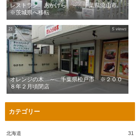
レストラン あかげら ～ 千葉県流山市
※茨城県へ移転
5 views
オレンジの木 ～ 千葉県松戸市 ※２００
８年２月頃閉店
カテゴリー
北海道
31