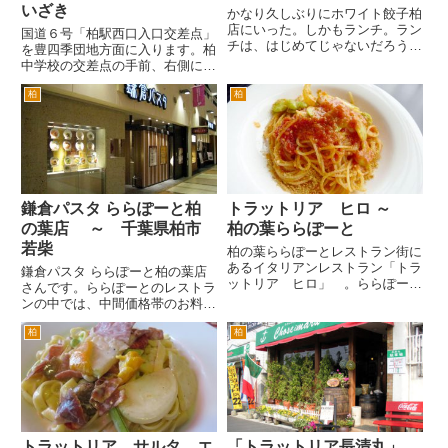
いざき
かなり久しぶりにホワイト餃子柏
店にいった。しかもランチ。ラン
国道６号「柏駅西口入口交差点」
チは、はじめてじゃないだろう
を豊四季団地方面に入ります。柏
か。ランチは、なんと1時半ま
中学校の交差点の手前、右側にあ
で。油断しているとランチタイム
る小さなお店「いざき」さん。オ
に間に合わない。 到着したの
柏
柏
ープン以来とても人気がある洋食
が、1時過ぎ。比較的すいてい
屋さんです。 それもそのは
る。並んでいたり、待たされたり
ず、シェフは長年プリンスホテル
は、なか...
グループにお勤めしていた大ベテ
ラ...
鎌倉パスタ ららぽーと柏
トラットリア ヒロ ～
の葉店 ～ 千葉県柏市
柏の葉ららぽーと
若柴
柏の葉ららぽーとレストラン街に
あるイタリアンレストラン「トラ
鎌倉パスタ ららぽーと柏の葉店
ットリア ヒロ」 。ららぽーと
さんです。ららぽーとのレストラ
オープン時は、同じイタリアンの
ンの中では、中間価格帯のお料理
サバティーニがあった場所です。
を提供するお店という位置づけで
サバティーニ営業時とほぼ店内
柏
柏
しょうか。 ららぽーと内のレス
は、そのままの雰囲気でヒロとし
トランで同じ洋食、イタリアンの
てオープンしました。 日曜日
お店としては、並びにあるレスト
に...
ランサバティーニは、ちょっと
高...
トラットリア サルタ エ
「トラットリア長清丸」