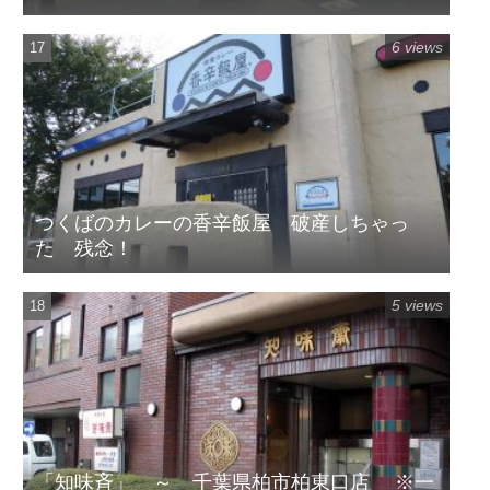
6 views
つくばのカレーの香辛飯屋 破産しちゃっ
た 残念！
5 views
「知味斉」 ～ 千葉県柏市柏東口店 ※一