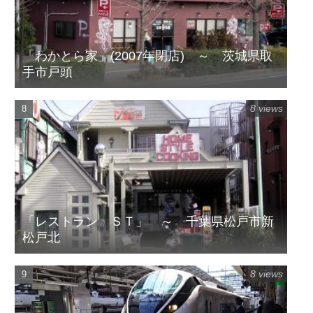
「わかとら家」(2007年閉店) ～ 茨城県取
手市戸頭
8 views
「レストラン ＳＴ」 ～ 千葉県松戸市新
松戸北
8 views