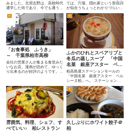
みました。北習志野は、高校時代
ては、穴場、隠れ家という形容詞
通学した街であり、今でも通う大
が似合うちょっとわかりづらい場
好きな大勝軒さんがあるのでたま
所にあります。でも地元の常連さ
柏
柏
にいきます。しかし大勝軒さん
んをしっかりとつかんでいるよう
は、ロータリーと逆側なので、こ
です。 場所は、わかりやすく説
ちらの商店街の方は素通りでし
明しますので最短距離ではありま
た。 場所はわかりやすく、新京
せんのでご了承ください。柏駅
成電...
東...
「お食事処 ふうき」
ふかのひれとスペアリブと
～ 千葉県柏市高柳
冬瓜の蒸しスープ 「中国
会社の営業さんが集まる食堂みた
名菜 銀座アスター ベル
いなお店。漫画が読めて、ゆっく
シーヌ柏
柏高島屋ステーションモールの
り出来るのが好評のようです。以
「中国名菜 銀座アスター ベル
前は、「ショット」という屋号の
シーヌ柏」へ。 ステーションモ
喫茶店だったんですが、近隣の火
ール新館からこちらに移動してき
災で延焼し、しばらく営業してま
柏
柏
て、どうでしょうか。 新館は高
せんでした。 その「ショット」
層階ながら、景色もよいし高級感
が、知らないうちに「ふうき」
がありました。こちらＳ館はレス
の...
トラン街のため、顧客が回遊する
た...
雰囲気、料理、シェフ、す
久しぶりにホワイト餃子＠
べていい♪ 柏レストラン
柏