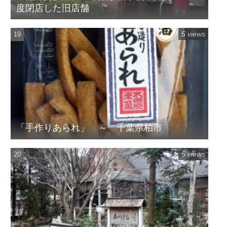
度閉店した旧店舗
5 views
「手作りあられ」 ～ 千葉県柏市
5 views