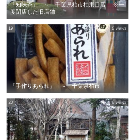
「知味斉」 ～ 千葉県柏市柏東口店 ※一
度閉店した旧店舗
5 views
「手作りあられ」 ～ 千葉県柏市
5 views