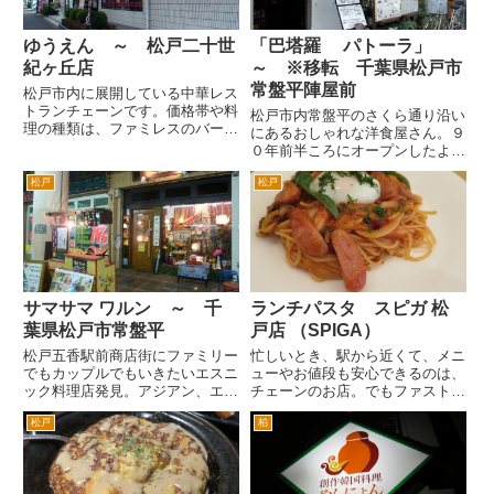
ゆうえん ～ 松戸二十世
「巴塔羅 パトーラ」
紀ヶ丘店
～ ※移転 千葉県松戸市
常盤平陣屋前
松戸市内に展開している中華レス
トランチェーンです。価格帯や料
松戸市内常盤平のさくら通り沿い
理の種類は、ファミレスのバーミ
にあるおしゃれな洋食屋さん。９
ヤンに近いかなとおもいます。
０年前半ころにオープンしたよう
経営者の方が、バーミヤンを意識
な気がします。 松戸市内有数の
した価格設定にしているんじゃな
松戸
松戸
桜の名所、日本の道百選にも選ば
いかなと想像できます。つまり結
れているさくら通り沿いの八柱駅
構お得な価格ということです。
近くにあります。新京成八柱駅、
...
武蔵野線新八柱駅を出て、駅前
の...
サマサマ ワルン ～ 千
ランチパスタ スピガ 松
葉県松戸市常盤平
戸店 （SPIGA）
松戸五香駅前商店街にファミリー
忙しいとき、駅から近くて、メニ
でもカップルでもいきたいエスニ
ューやお値段も安心できるのは、
ック料理店発見。アジアン、エス
チェーンのお店。でもファストフ
ニック料理専門店「サマサマワル
ードじゃちょっと・・・というと
松戸
柏
ン」さんです。 五香駅前の商店
きもありますね。 松戸駅東口で
街。僕が子供のころは、西友とイ
そういうシチュエーションの時
トーヨーカドーがあって、商店街
('_')、おすすめなのが、スピガ 松
も土日はすごい人でした。常盤
戸店 （SPIGA）さん...