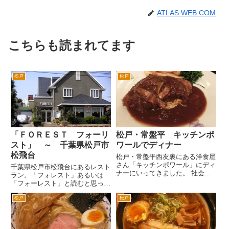
ATLAS WEB.COM
こちらも読まれてます
松戸
松戸
「ＦＯＲＥＳＴ フォーリ
松戸・常盤平 キッチンポ
スト」 ～ 千葉県松戸市
ワールでディナー
松飛台
松戸・常盤平西友裏にある洋食屋
さん「キッチンポワール」にディ
千葉県松戸市松飛台にあるレスト
ナーにいってきました。 社会人
ラン。「フォレスト」あるいは
になったころに行った記憶がある
「フォーレスト」と読むと思った
から、25年くらい前にはありま
ら、「フォーリスト」と読ませる
した。当時は、若干今の場所より
松戸
松戸
みたいです。ちなみに住所の「松
団地よりな場所でした。移転して
飛台」という地名は、第二次世界
現在の場所です。 今夜のディ
大戦中にこの地に旧陸軍松戸飛行
ナ...
場があったから、松戸・飛行場で