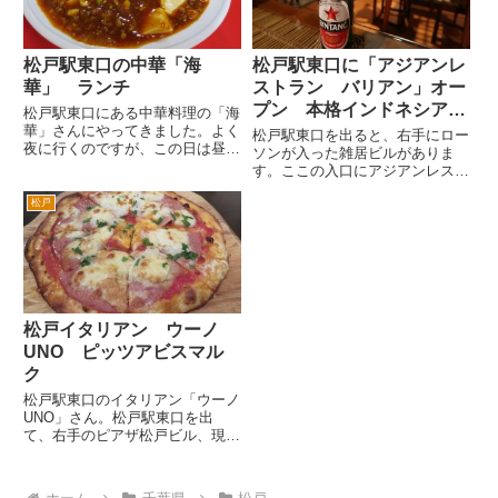
５...
憶...
松戸駅東口の中華「海
松戸駅東口に「アジアンレ
華」 ランチ
ストラン バリアン」オー
プン 本格インドネシア
松戸駅東口にある中華料理の「海
華」さんにやってきました。よく
アジアン料理
松戸駅東口を出ると、右手にロー
夜に行くのですが、この日は昼間
ソンが入った雑居ビルがありま
やってきました。ランチもやって
す。ここの入口にアジアンレスト
ます。 海華さんのお料理は、
ランがオープンしたという看板が
お酒と合うんです。ついついビー
松戸
ありました。 ローソンのビル
ルが飲みたくなります。 ほうれ
の6階、居酒屋「目利きの銀次」
んそう炒め。見た目じゃ伝わら
があるフロアに新しくオープンし
な...
たアジアン料理、特にインドネシ
ア...
松戸イタリアン ウーノ
UNO ピッツアビスマル
ク
松戸駅東口のイタリアン「ウーノ
UNO」さん。松戸駅東口を出
て、右手のピアザ松戸ビル、現在
はブックオフやマクドナルド、吉
野家が入っているビル、の脇の路
地を歩いていくとすぐ突き当りに