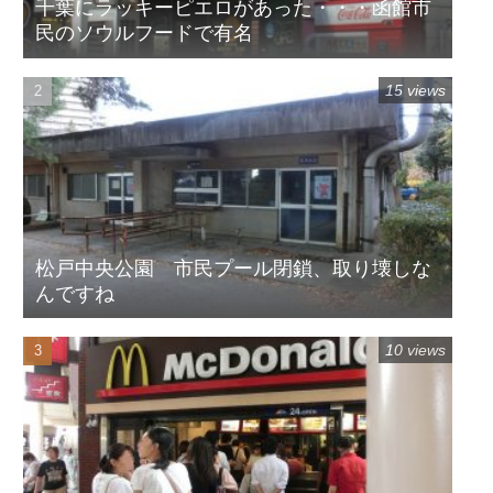
千葉にラッキーピエロがあった・・・函館市
民のソウルフードで有名
15 views
松戸中央公園 市民プール閉鎖、取り壊しな
んですね
10 views