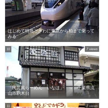
はじめて特急ときわに東京から柏まで乗って
みる
7 views
「民芸風らーめん いなほ」 ～ 千葉県流
山市駒木台
7 views