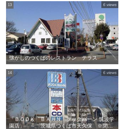
6 views
懐かしのつくばのレストラン テラス
6 views
「ＢＯＯＫ ＢＡＨＮ ブックバーン 筑波学
園店」 ～ 茨城県つくば市天久保 ※閉店