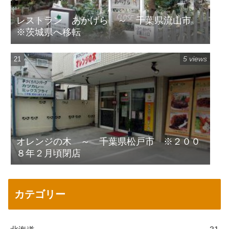
レストラン あかげら ～ 千葉県流山市
※茨城県へ移転
5 views
オレンジの木 ～ 千葉県松戸市 ※２００
８年２月頃閉店
カテゴリー