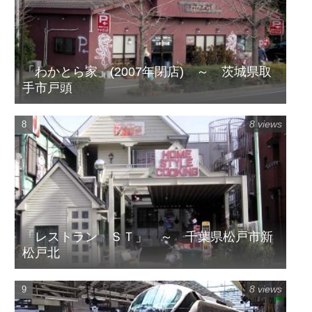
「わかとら家」(2007年閉店) ～ 茨城県取
手市戸頭
8 views
「レストラン ＳＴ」 ～ 千葉県松戸市新
松戸北
8 views