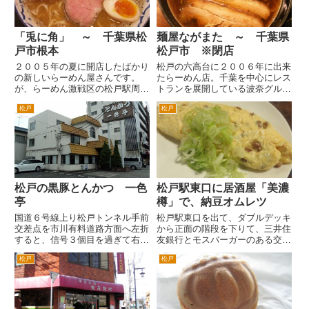
「...
「兎に角」 ～ 千葉県松
麺屋ながまた ～ 千葉県
戸市根本
松戸市 ※閉店
２００５年の夏に開店したばかり
松戸の六高台に２００６年に出来
の新しいらーめん屋さんです。
たらーめん店。千葉を中心にレス
が、らーめん激戦区の松戸駅周辺
トランを展開している波奈グルー
で早くも行列が出来るお店となっ
プのお店のようです。 場所は、
松戸
松戸
てます。昼食時などは、結構外で
松戸の五香十字路から六実方面へ
待つ人の列を見る場合が多いので
進むと六高台病院を過ぎて、右手
人気があることは間違いないでし
にスバル書店ととんかつ波奈があ
ょう。 場所は、ＪＲ松戸駅東口
る隣です。 あるいは、船取線
を...
の...
松戸の黒豚とんかつ 一色
松戸駅東口に居酒屋「美濃
亭
樽」で、納豆オムレツ
国道６号線上り松戸トンネル手前
松戸駅東口を出て、ダブルデッキ
交差点を市川有料道路方面へ左折
から正面の階段を下りて、三井住
すると、信号３個目を過ぎて右手
友銀行とモスバーガーのある交差
にあるとんかつ屋さんです。お味
点を右折し、３０秒程度歩いた右
松戸
松戸
は、いたって普通のとんかつ屋さ
手の角にある美濃地方のお料理が
んかなと。 ただ営業で外回りを
テーマの居酒屋「美濃樽」さん。
している人間にありがたいのが、
一皿一皿が少量で、価格もお手
居心地のよさ。とんかつ屋さん
頃なんで、いろいろ食べること...
て...