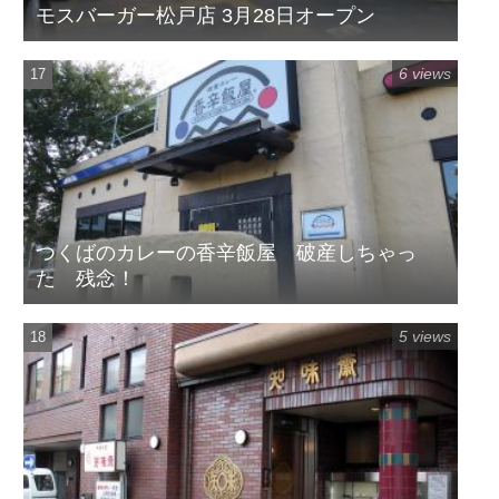
モスバーガー松戸店 3月28日オープン
6 views
つくばのカレーの香辛飯屋 破産しちゃっ
た 残念！
5 views