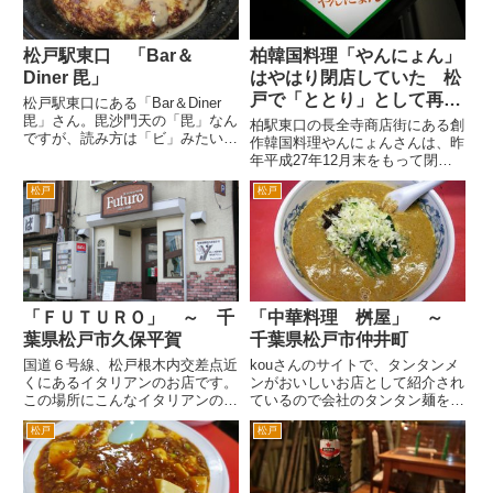
平...
松戸駅東口 「Bar＆
柏韓国料理「やんにょん」
Diner 毘」
はやはり閉店していた 松
戸で「ととり」として再オ
松戸駅東口にある「Bar＆Diner
毘」さん。毘沙門天の「毘」なん
ープン予定
柏駅東口の長全寺商店街にある創
ですが、読み方は「ビ」みたいで
作韓国料理やんにょんさんは、昨
す。 ローマ字表記は、「Vi]な
年平成27年12月末をもって閉店
んで、「ヴィ」かもしれません。
とのことでした。 年内に今一度
松戸駅東口のロータリーの三井住
松戸
松戸
訪問するつもりだったのですが、
友銀行前の十字路を右折して、3
仕事が忙しくていけませんでし
分程度歩いた左手で...
た。ちょっと義理を欠いたという
か、行けなかったことがとても
残...
「ＦＵＴＵＲＯ」 ～ 千
「中華料理 桝屋」 ～
葉県松戸市久保平賀
千葉県松戸市仲井町
国道６号線、松戸根木内交差点近
kouさんのサイトで、タンタンメ
くにあるイタリアンのお店です。
ンがおいしいお店として紹介され
この場所にこんなイタリアンのお
ているので会社のタンタン麺を食
店あったっけ？というのが第一印
べ歩いている人と行ってみまし
松戸
松戸
象です。 古い居酒屋とかがあっ
た。 こちら僕が大学生くらまで
た場所かもしれません。屋号を見
は、付近に同級生がたくさん住ん
ると２０００年に開業したようで
でいたんで毎日の様に遊んでいた
す。 ＪＲ北小金駅からは徒歩
場所です。その頃にはあった記