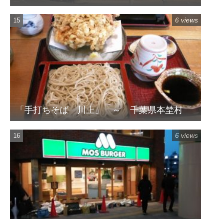
してます
6 views
「手打ちそば 川上」 ～ 千葉県本埜村
6 views