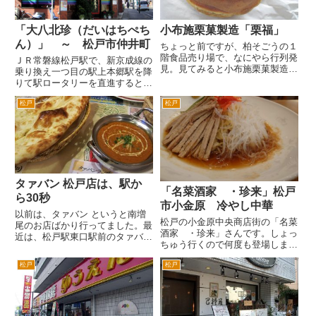
「大八北珍（だいはちぺち
小布施栗菓製造「栗福」
ん）」 ～ 松戸市仲井町
ちょっと前ですが、柏そごうの１
階食品売り場で、なにやら行列発
ＪＲ常磐線松戸駅で、新京成線の
見。見てみると小布施栗菓製造と
乗り換え一つ目の駅上本郷駅を降
いうところの「栗福」という焼き
りて駅ロータリーを直進するとす
菓子を購入するための行列でし
ぐ右手にあります。 駅前商店街
た。 １個３００円だったかと思
松戸
松戸
の一角にある街の中華料理屋さん
います。タイ焼きみたいな要領で
です。こちらは、僕の弟からの情
焼くのですが、一度に焼ける個数
報で食べに行くようになりまし
が...
た。 メニューや料理は普通の街
の...
タァバン 松戸店は、駅か
「名菜酒家 ・珍来」松戸
ら30秒
市小金原 冷やし中華
以前は、タァバン というと南増
松戸の小金原中央商店街の「名菜
尾のお店ばかり行ってました。最
酒家 ・珍来」さんです。しょっ
近は、松戸駅東口駅前のタァバン
ちゅう行くので何度も登場しま
松戸店が便利で通ってます。 東
す。ちょっと前のものとなりま
口を出て右手の商業ビルの３階に
松戸
松戸
す。 なんで冷やし中華かという
あります。 前回はビールを飲ん
と、冷やし中華の記録を残してお
だりしたけど、今回は純粋に食事
きたかったためです。 行ったお
をするためにきました。午後9...
店で、メニューを思い出したり、
以前...