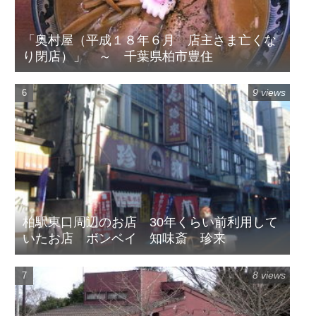
「奥村屋（平成１８年６月 店主さま亡くな
り閉店）」 ～ 千葉県柏市豊住
9 views
柏駅東口周辺のお店 30年くらい前利用して
いたお店 ボンベイ 知味斎 珍来
8 views