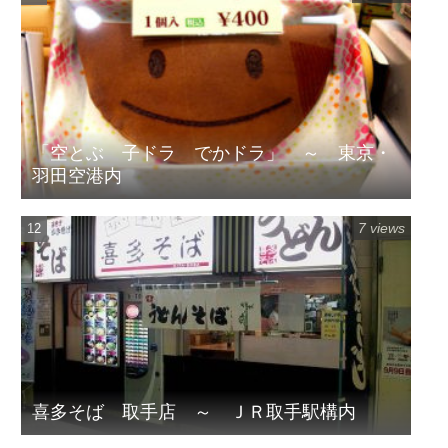
「空とぶ 子ドラ でかドラ」 ～ 東京・
羽田空港内
7 views
喜多そば 取手店 ～ ＪＲ取手駅構内