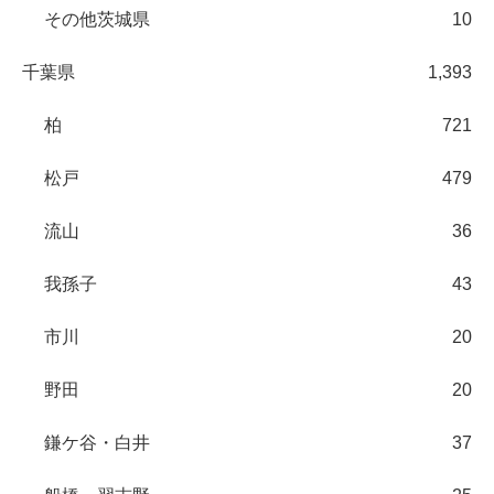
その他茨城県
10
千葉県
1,393
柏
721
松戸
479
流山
36
我孫子
43
市川
20
野田
20
鎌ケ谷・白井
37