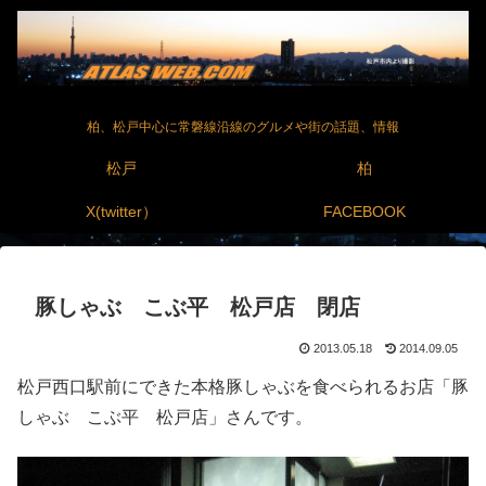
柏、松戸中心に常磐線沿線のグルメや街の話題、情報
松戸
柏
X(twitter）
FACEBOOK
豚しゃぶ こぶ平 松戸店 閉店
2013.05.18
2014.09.05
松戸西口駅前にできた本格豚しゃぶを食べられるお店「豚
しゃぶ こぶ平 松戸店」さんです。