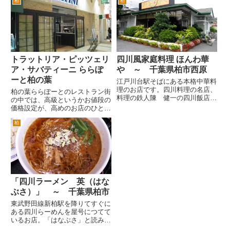
昔ながらの「路地」がありまし
柏
柏
とが殆どかとおもいます。なにせ
た。 高島屋第一駐車場の真裏付
柏駅東口を出るとどど～んと目立
近です。とにかく狭い。車は、入
ってますから。 こちらの売りは
れ...
景色が抜群なことでしょう。３
６...
トラットリア・ピッツェリ
四川風家庭料理 ほんわ華
ア・サバティーニ ららぽ
や ～ 千葉県柏市西原
ーと柏の葉
江戸川台駅そばにある本格中華料
理のお店です。四川料理の名店、
柏の葉ららぽーとのレストラン街
料理の鉄人陳 健一の四川飯店の
の中では、高級というかお値段の
柏そごう店で、修行された店主さ
価格設定が、高めのお店のひとつ
んが、松戸でやっていた「ほんわ
でしょうか。つまり、予算が、高
華や」というお店が、2008.3.24
柏
めのお店です。 ただご予算が高
に柏市西原に移転して、再オープ
い分、サービスやお料理もそれな
ンしました。 松戸のお...
りに満足が、できるお店です。サ
バティーニは、イタリアの高級
レ...
「四川ラーメン 英（はな
ぶさ）」 ～ 千葉県柏市
東武野田線新柏駅を降りてすぐに
ある四川らーめんを屋号につてて
いるお店。「はなぶさ」と読みま
す。２０年近く前に会社の先輩た