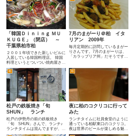
に進むと、左手におあります。
ある場所です。 現在は、同じ柏
店内は、7席程度なためちょっ
市内の旧沼南町である大津が丘に
と...
移転して、新店舗で営業されてい
ま...
「韓国Ｄｉｎｉｎｇ ＭＵ
7月のまがーり＠柏 イタ
ＫＵＧＥ」（閉店） ～
リアン 2009年
千葉県柏市柏
毎月定期的に訪問しているまがー
りさんです。7月のまがーりは、
２００１年頃できた新しいビルに
「カラッブリア州」だそうです。
入居している韓国料理店。 韓国
イタリアを地図で見ると長靴とい
料理というとついつい焼肉屋さん
われていますが、長靴のつま先の
みたいな雰囲気を想像しますが、
部分にあたる州だそうです。 お
柏
柏
こちらはおしゃれなレストラン、
店にいってびっくり。辞められた
あるいはバーといった雰囲気で
のかなとおもっていたいつもの
す。 でもお通しは、やはりキム
お...
チにカクテキでした（笑。しかも
お...
松戸の鉄板焼き「旬
夜に柏のコクリコに行って
SHUN」 ランチ
みた
松戸の伊勢丹の前の鉄板焼き
ランチタイムに社員食堂のように
「旬 SHUN」さんで、ランチ♪
通っている柏駅東口のコクリコ。
ランチタイムは混んでますが、テ
夜は世界のビールが楽しめる魅力
ーブル席に入れました。まずは、
的なお店です。ということでたま