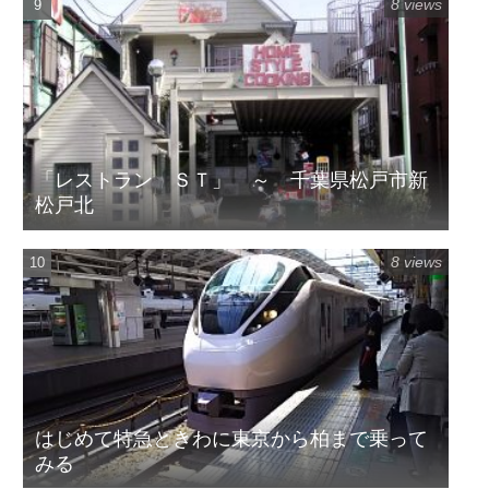
8 views
「レストラン ＳＴ」 ～ 千葉県松戸市新
松戸北
8 views
はじめて特急ときわに東京から柏まで乗って
みる