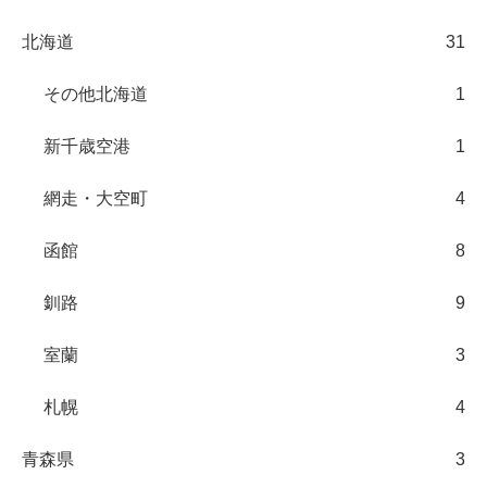
北海道
31
その他北海道
1
新千歳空港
1
網走・大空町
4
函館
8
釧路
9
室蘭
3
札幌
4
青森県
3