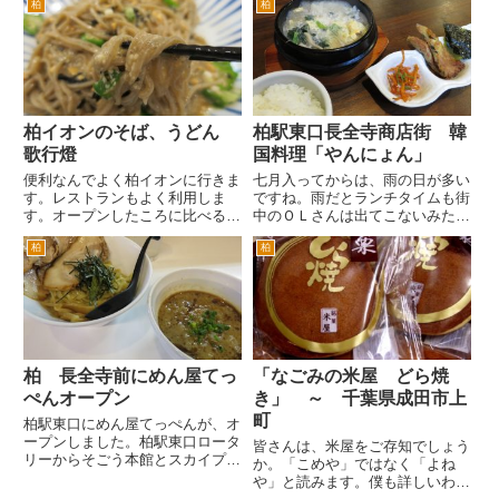
柏
柏
人参のクリームスープ。本当に人
には夜コクリコにも行ってみよう
参なんです(^^; 前菜のシマアジの
ということでやってきました。
カルパッチョ。 メインの前にタ
ランチタイムには、きょうのラ
レ、漬物がきました。 ご...
ンチメニューが出ている場所に
電...
柏イオンのそば、うどん
柏駅東口長全寺商店街 韓
歌行燈
国料理「やんにょん」
便利なんでよく柏イオンに行きま
七月入ってからは、雨の日が多い
す。レストランもよく利用しま
ですね。雨だとランチタイムも街
す。オープンしたころに比べる
中のＯＬさんは出てこないみたい
と、レストランの数が半分程度に
です。 天気予報を見て、お弁当
柏
柏
減ってしまったのがとても残念で
を持参するのか朝コンビニで買っ
す。以前は、インドカレー、中
てくるのか。晴れの日のランチタ
華、地中海料理ほかいろいろなお
イムに比べて、歩いているＯＬさ
店があったのですが・・・ドラッ
んの数がとても少ないです。
グスト...
...
柏 長全寺前にめん屋てっ
「なごみの米屋 どら焼
ぺんオープン
き」 ～ 千葉県成田市上
町
柏駅東口にめん屋てっぺんが、オ
ープンしました。柏駅東口ロータ
皆さんは、米屋をご存知でしょう
リーからそごう本館とスカイプラ
か。「こめや」ではなく「よね
ザ（ビッグカメラ）との間の通り
や」と読みます。僕も詳しいわけ
（サンサン通り）を進み、旧水戸