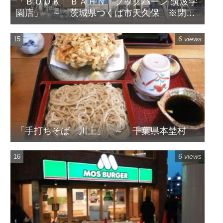
「ＢＯＯＫ ＢＡＨＮ ブックバーン 筑波学
園店」 ～ 茨城県つくば市天久保 ※閉店
してます
6 views
「手打ちそば 川上」 ～ 千葉県本埜村
6 views