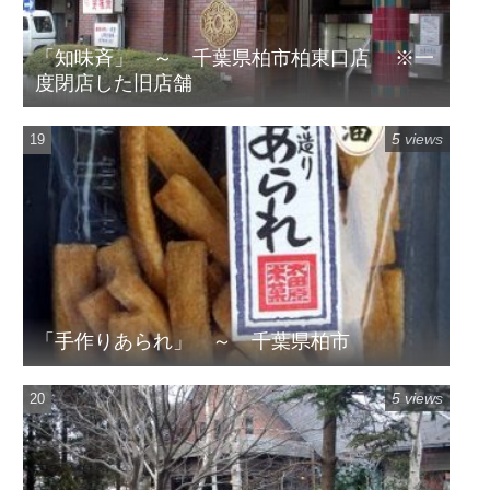
「知味斉」 ～ 千葉県柏市柏東口店 ※一
度閉店した旧店舗
5 views
「手作りあられ」 ～ 千葉県柏市
5 views