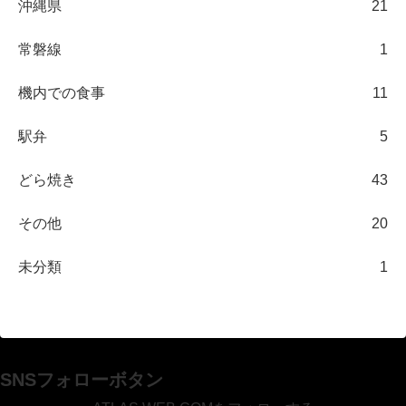
沖縄県
21
常磐線
1
機内での食事
11
駅弁
5
どら焼き
43
その他
20
未分類
1
SNSフォローボタン