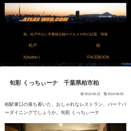
柏、松戸中心に常磐線沿線のグルメや街の話題、情報
松戸
柏
X(twitter）
FACEBOOK
旬彩 くっちぃーナ 千葉県柏市柏
2013.05.22
2014.09.05
柏駅東口の落ち着いた、おしゃれなレストラン、バー？バ
ーダイニングでしょうか。旬彩 くっちぃーナ