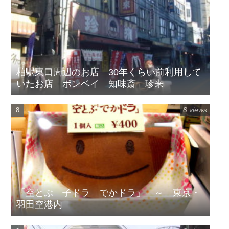
柏駅東口周辺のお店 30年くらい前利用して
いたお店 ボンベイ 知味斎 珍来
8 views
「空とぶ 子ドラ でかドラ」 ～ 東京・
羽田空港内