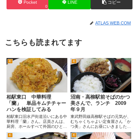
Pocket
LINE
コピー
0
ATLAS WEB.COM
こちらも読まれてます
柏
柏
柏駅東口 中華料理
沼南・高柳駅前そばのかつ
「蘭」 単品キムチチャー
美さんで、ランチ 2009
ハンを検証してみる
年９月
柏駅東口旧水戸街道沿いにある中
東武野田線高柳駅そばの元気が、
華料理「蘭」さん。店員さんは、
むちゃくちゃよい定食屋さん「か
厨房、ホールすべて外国のひとで
つ美」さんにお昼にいきました。
す。中国なのか台湾なのかわかり
お昼時は、ガテン系のおじさんた
柏
柏
ません。 カタコトの日本語程度
ちや営業さんなどで、満席です。