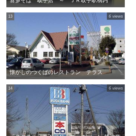
喜多そば 取手店 ～ ＪＲ取手駅構内
6 views
懐かしのつくばのレストラン テラス
6 views