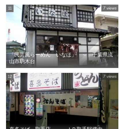
7 views
「民芸風らーめん いなほ」 ～ 千葉県流
山市駒木台
7 views