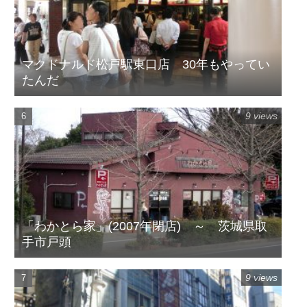
マクドナルド松戸駅東口店 30年もやってい
たんだ
9 views
「わかとら家」(2007年閉店) ～ 茨城県取
手市戸頭
9 views