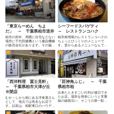
の方もいるのが、逆に香港とかの
なんか入ってくるお客様、みなさ
食堂にきたみたな雰囲気を出して
んが、常連さんなのかなと思った
ます。 ランチタイムは、客
んですが、お店のおじさんが...
席...
「東京らーめん ちよ
シーフードスパゲティ
だ」 ～ 千葉県柏市逆井
～ レストランコハク
柏市の郊外、周囲に住宅などない
柏市南増尾のレストランコハクの
場所に千代田建機という建設機械
ちょっとびっくりのメニューで
の販売会社があります。その脇に
す。昔からあるメニューなんです
プレハブでいきなりらーめん屋が
が、シーフードスパゲティです。
柏
柏
できました。「東京らーめん ち
今から思えばスープスパゲティが
よだ」です。 どうせ道楽で建機
流行る前からこちらは、スープの
屋の息子とかがはじめたのだろう
中にスパゲティが入っているもの
くらいにしかおもっていません
を提供してました。 コンソメ
で...
ベ...
「西洋料理 冨士見軒」
「匠神角ふじ」 ～ 千葉
～ 千葉県柏市大津が丘
県柏市柏
※閉店
出来たときすごい行列が連日でき
たお店。場所を簡単にいうと常磐
むか～しから柏にある洋食屋さん
線の線路沿い、そごうの第一駐車
として、地元では有名なお店で
場の目の前です。 ＪＲ柏駅東口
す。以前は、柏駅東口のハウディ
を出て、線路沿いに取手方面へ進
モールのイトーヨーカドー隣にあ
みます。そごうの脇を通り道なり
柏
柏
りました。現在はモスバーガーが