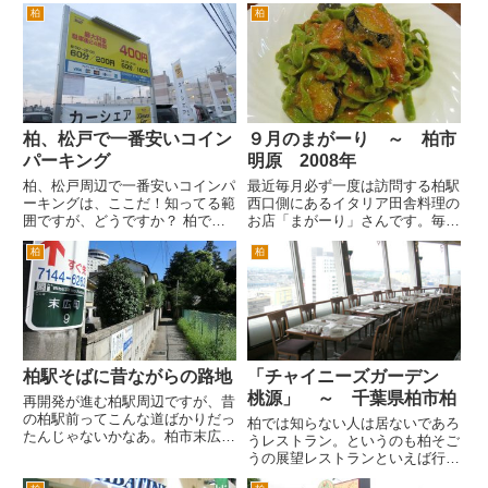
ではないのですが、千葉県内で
街道の交差点を横断してすぐ右手
柏
柏
は、羊かんというと「米屋」とい
です。人気ラーメン店「猪太」さ
う方が多いかもしれません。 京
んの並びです。 以前麺屋ka...
都の老舗店「虎屋」や「鶴屋八
幡」などほどの全国区ではないの
ですが...
柏、松戸で一番安いコイン
９月のまがーり ～ 柏市
パーキング
明原 2008年
柏、松戸周辺で一番安いコインパ
最近毎月必ず一度は訪問する柏駅
ーキングは、ここだ！知ってる範
西口側にあるイタリア田舎料理の
囲ですが、どうですか？ 柏で
お店「まがーり」さんです。毎
は、国道6号下り呼塚交差点の高
月、パスタやデザートがｌ、何が
柏
柏
架橋を上がる手前あたり。一日最
出てくるか楽しみなお店です。
大500円です。 柏駅西口から徒歩
ここしばらくは、毎月イタリアの
10分くらいでしょうか。 上の駐
都市をテーマにして、街や、ひ
車場の向かい、国道６号上り...
と、料理などを紹介したメニュー
があ...
柏駅そばに昔ながらの路地
「チャイニーズガーデン
桃源」 ～ 千葉県柏市柏
再開発が進む柏駅周辺ですが、昔
の柏駅前ってこんな道ばかりだっ
柏では知らない人は居ないであろ
たんじゃないかなあ。柏市末広町
うレストラン。というのも柏そご
付近。柏駅西口から徒歩１分くら
うの展望レストランといえば行っ
いでしょうか。こんな駅そばに、
たことがなくとも、知っているひ