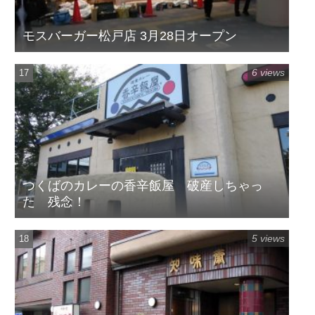
モスバーガー松戸店 3月28日オープン
6 views
つくばのカレーの香辛飯屋 破産しちゃっ
た 残念！
5 views