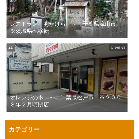
レストラン あかげら ～ 千葉県流山市
※茨城県へ移転
5 views
オレンジの木 ～ 千葉県松戸市 ※２００
８年２月頃閉店
カテゴリー