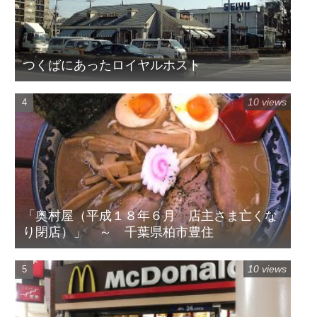
つくばにあったロイヤルホスト
10 views
「奥村屋（平成１８年６月 店主さま亡くな
り閉店）」 ～ 千葉県柏市豊住
10 views