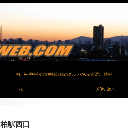
柏、松戸中心に常磐線沿線のグルメや街の話題、情報
柏
X(twitter）
柏駅西口