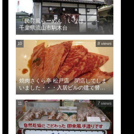
「民芸風らーめん いなほ」 ～
千葉県流山市駒木台
8 views
焼肉さくら亭 松戸店 閉店してしま
いました・・・入居ビルの建て替え
のため
7 views