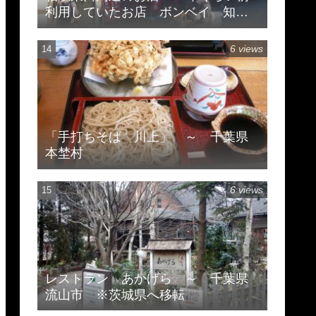
利用していたお店 ボンベイ 知味
斎 珍来
6 views
「手打ちそば 川上」 ～ 千葉県
本埜村
6 views
レストラン あかげら ～ 千葉県
流山市 ※茨城県へ移転