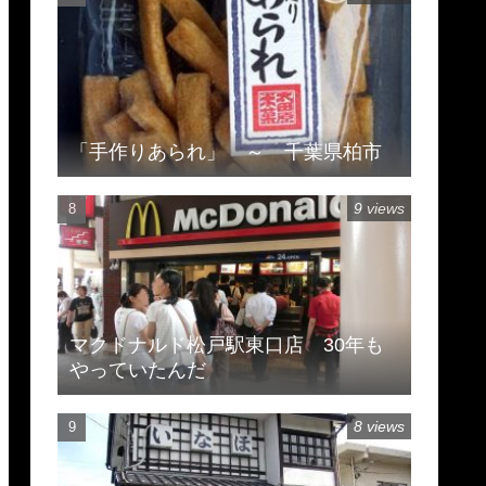
「手作りあられ」 ～ 千葉県柏市
9 views
マクドナルド松戸駅東口店 30年も
やっていたんだ
8 views