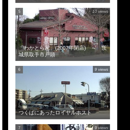
市豊住
10 views
「わかとら家」(2007年閉店) ～ 茨
城県取手市戸頭
9 views
つくばにあったロイヤルホスト
9 views