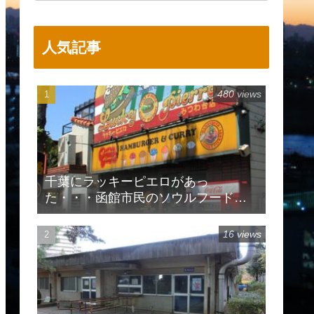
人気記事
480 views
千葉にラッキーピエロがあっ
た・・・函館市民のソウルフードで
有名
16 views