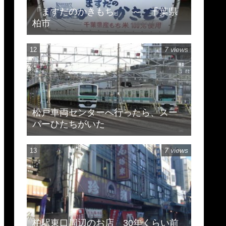
「ますだのかきもち」 ～ 千葉県
柏市
7 views
松戸車両センターへ行ったら、スー
パーひたちがいた
7 views
柏駅東口周辺のお店 30年くらい前