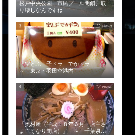
松戸中央公園 市民プール閉鎖、取
り壊しなんですね
12 views
「空とぶ 子ドラ でかドラ」
～ 東京・羽田空港内
12 views
「奥村屋（平成１８年６月 店主さ
ま亡くなり閉店）」 ～ 千葉県柏