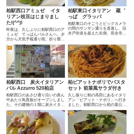
柏駅西口アミュゼ イタ
柏駅東口イタリアン 蔵゛
リアン枝豆はじまりまし
っぱ グラッパ
た!(^^)!
柏駅東口のそごうとビックカメラ
の間のサンサン通りを直進し、旧
昨夜は、久しぶりに柏駅西口のア
水戸街道を超えた右側、長全寺の
ミュゼ てっぱんバルさんへ。夕
向かいにあるイタリアン「蔵っ
方から天気予報通り雨。折り畳み
ぱ」さん。 らーめん屋さんが二
傘を持っていたのですが、予想よ
軒連なっている隣にあります。
柏
柏
りも本降り。 金曜のアミュゼさ
夜はワインが飲めるイタリア居
んは混むけど、雨ならば入れるか
酒屋みたいな雰囲気みたいです
なとおもいつつ行ってみました。
が、...
予想に反して、意外と混んでま
し...
柏駅西口 炭火イタリアン
柏ピアットナポリでパスタ
バル Azzurro 520柏店
セット 前菜風サラダ付き
柏駅西口のあさひ通り沿いの真ん
久し振りに柏の高田にあるイタリ
中あたり鳥貴族がオープンしまし
アン「ピアット・ナポリ」へ行き
た。その建物の１階に炭火イタリ
ました。柏駅西口から柏の葉公園
アンバル Azzurro 520＋Caffe
方面へず～っと行ったバス通り沿
柏
柏
が、突貫工事で建設中です。
いにあります。 夜だったので、
東京の江戸川区で複数店舗を展開
結構店内は混んでました。カップ
するイタリアンとスペイン料理を
ル、グループなどが多かったでし
食べられるお店の...
ょうか。 やはりパスタが食べ
た...