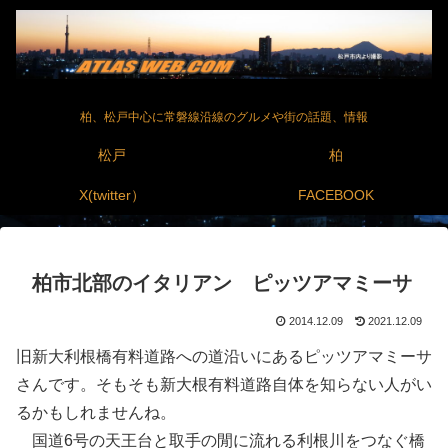
柏、松戸中心に常磐線沿線のグルメや街の話題、情報
松戸
柏
X(twitter）
FACEBOOK
柏市北部のイタリアン ピッツアマミーサ
2014.12.09
2021.12.09
旧新大利根橋有料道路への道沿いにあるピッツアマミーサ
さんです。そもそも新大根有料道路自体を知らない人がい
るかもしれませんね。
国道6号の天王台と取手の閒に流れる利根川をつなぐ橋