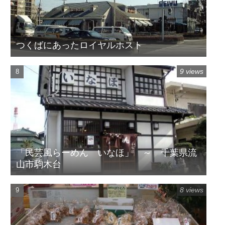
つくばにあったロイヤルホスト
9 views
「民芸風らーめん いなほ」 ～ 千葉県流
山市駒木台
8 views