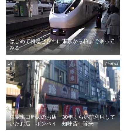
はじめて特急ときわに東京から柏まで乗って
みる
7 views
柏駅東口周辺のお店 30年くらい前利用して
いたお店 ボンベイ 知味斎 珍来