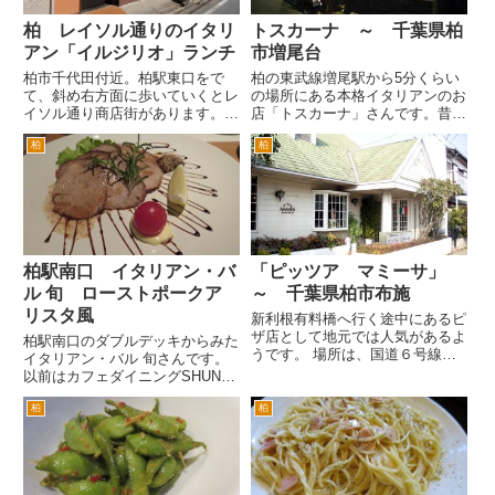
柏 レイソル通りのイタリ
トスカーナ ～ 千葉県柏
アン「イルジリオ」ランチ
市増尾台
柏市千代田付近。柏駅東口をで
柏の東武線増尾駅から5分くらい
て、斜め右方面に歩いていくとレ
の場所にある本格イタリアンのお
イソル通り商店街があります。
店「トスカーナ」さんです。昔サ
地元のサッカーJリーグチーム
ッカーの柏レイソルが、ＪＦＬか
柏
柏
柏レイソルのホームスタジアムへ
らＪリーグ加盟の際に助っ人とし
通じる商店街です。 元は、三小
て加入した元ブラジル代表のカレ
通り商店街。柏市立第三小学校が
カが、やってるお店という噂があ
商店街の一角にあるからです。僕
りましたが、行く前に閉店とな
に...
っ...
柏駅南口 イタリアン・バ
「ピッツア マミーサ」
ル 旬 ローストポークア
～ 千葉県柏市布施
リスタ風
新利根有料橋へ行く途中にあるピ
ザ店として地元では人気があるよ
柏駅南口のダブルデッキからみた
うです。 場所は、国道６号線北
イタリアン・バル 旬さんです。
柏付近の根戸交差点を取手に向か
以前はカフェダイニングSHUN
って左折。布施入り口交差点を右
旬でした。 最近リニューアルし
折して、新大利根有料道路方面へ
柏
柏
てイタリアン バルになりまし
進むと左手にあります。 平日の
た。バルっていうのは、「スペイ
昼過ぎに行きましたが、結構混
ン風居酒屋」とか訳されますね。
雑...
英語のBARに類する言葉のよ...