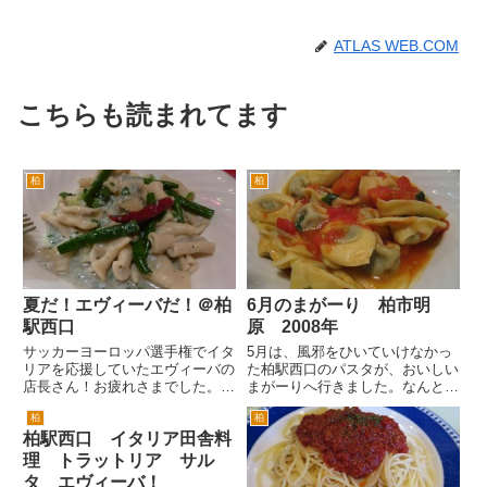
ATLAS WEB.COM
こちらも読まれてます
柏
柏
夏だ！エヴィーバだ！＠柏
6月のまがーり 柏市明
駅西口
原 2008年
サッカーヨーロッパ選手権でイタ
5月は、風邪をひいていけなかっ
リアを応援していたエヴィーバの
た柏駅西口のパスタが、おいしい
店長さん！お疲れさまでした。残
まがーりへ行きました。なんとか
念ながら、スペインに0-4と意外
今月中に行けてよかったです。メ
柏
柏
な大敗でした。 というわけで、
ニューに「〇月のまがーり」とタ
柏駅西口 イタリア田舎料
エヴィーバに行ってきました。エ
イトルがあり、メニューや店主の
ヴィーバさんでは、今年もイタリ
方のコラムが楽しいです。 ちな
理 トラットリア サル
アンビールフェア開催中です。...
みに6月のまがーりは、トスカ
タ エヴィーバ！