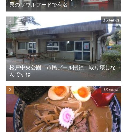
民のソウルフードで有名
16 views
松戸中央公園 市民プール閉鎖、取り壊しな
んですね
13 views