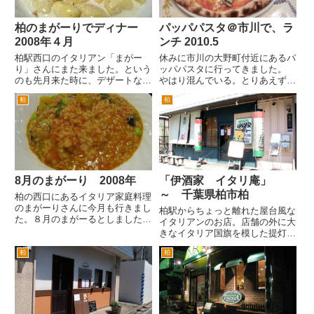
柏のまがーりでディナー
パッパパスタ＠市川で、ラ
2008年４月
ンチ 2010.5
柏駅西口のイタリアン「まがー
休みに市川の大野町付近にあるパ
り」さんにまた来ました。という
ッパパスタに行ってきました。
のも先月来た時に、デザートなど
やはり混んでいる。とりあえず5
のメニューに「今月のドルチェ」
組待ち。喫煙席だとすぐは入れそ
柏
柏
とかあったので、来月はどうなん
うなんですが、我慢して禁煙席を
だろうなと思った次第です。 夜
待ちます。 20分くらいで入れた
訪問すると駐車場にすでに車がい
でしょうか。やはり人気が、あり
ました。店員さんに聞かないで、
ますね。 まずは、ゼッポリー...
バ...
8月のまがーり 2008年
「伊酒家 イタリ庵」
～ 千葉県柏市柏
柏の西口にあるイタリア家庭料理
のまがーりさんに今月も行きまし
柏駅からちょっと離れた屋台風な
た。８月のまがーるとしました
イタリアンのお店。店舗の外に大
が、まがーりさんのメニューのタ
きなイタリア国旗を模した提灯
イトルは、「８月のイタリア シ
（ちょうちん）があるのがとても
チリア州」です。 訪問した日
柏
柏
印象的です。 イタリアンのお店
は、夕方から大雨の雷雨な悪天候
というのはわかったのですが、提
な日でした。訪問すると「営業
灯はどういう意味かなと以前から
中」の...
思ってました。 コンセプトと
し...