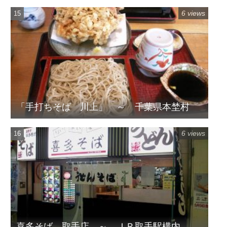
6 views
「手打ちそば 川上」 ～ 千葉県本埜村
6 views
喜多そば 取手店 ～ ＪＲ取手駅構内