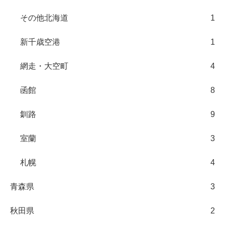
その他北海道
1
新千歳空港
1
網走・大空町
4
函館
8
釧路
9
室蘭
3
札幌
4
青森県
3
秋田県
2