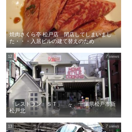
焼肉さくら亭 松戸店 閉店してしまいまし
た・・・入居ビルの建て替えのため
7 views
「レストラン ＳＴ」 ～ 千葉県松戸市新
松戸北
7 views