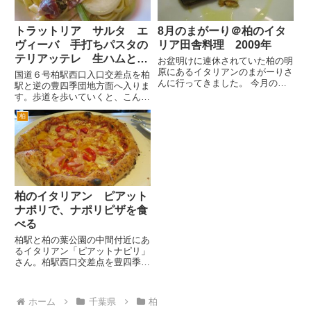
トラットリア サルタ エ
8月のまがーり＠柏のイタ
ヴィーバ 手打ちパスタの
リア田舎料理 2009年
テリアッテレ 生ハムとパ
お盆明けに連休されていた柏の明
プリカのソース
原にあるイタリアンのまがーりさ
国道６号柏駅西口入口交差点を柏
んに行ってきました。 今月のま
駅と逆の豊四季団地方面へ入りま
がーりさんのテーマは、サルデー
す。歩道を歩いていくと、こんな
ニャ州だそうです。 サルデーニ
小さな看板があります。 「この
ャ州というのは、イタリアの下の
柏
ビルの裏です」。６号から入った
左・・・地理が、苦手なんです
通りは、柏駅西口から豊四季団
が、え～南の西、南西になるんで
地、国立がんセンター方面行のバ
す...
スの通る大通りです。 このバス
通...
柏のイタリアン ピアット
ナポリで、ナポリピザを食
べる
柏駅と柏の葉公園の中間付近にあ
るイタリアン「ピアットナピリ」
さん。柏駅西口交差点を豊四季団
地方面にず～っと行くとありま
す。車で、１０ぐらいでしょう
か。地中海風な雰囲気の建物で
ホーム
千葉県
柏
す。 ランチタイムや土日の夕方