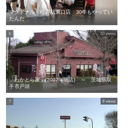
マクドナルド松戸駅東口店 30年もやってい
たんだ
10 views
「わかとら家」(2007年閉店) ～ 茨城県取
手市戸頭
9 views