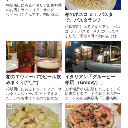
ー...
柏駅西口にあるイタリア田舎料理
のお店トラットリア サルタ エ
柏のボスコ ｄｉ パスタ
ヴィーバ！さんです。柏駅西口か
ら国道6号を横断して、バス通り
で、パスタランチ
の裏通りというちょっとツウな場
柏駅東口にあるイタリアン ボス
所にあります。 でも、固定客
コ ｄｉ パスタ さんに行ってき
がしっかりついてるとても魅力的
ました。国道６号の柏のあけぼの
なお店です。今夜も元気に営業
交差点（柏税務署隣）から柏駅東
中...
柏
柏
口方面に常磐線の高架橋を横断し
て旧水戸街道を横断し、少し右手
にあります。 柏駅からだと柏
駅東口を出て、そごう方面へ。...
柏のエヴィーバでビール飲
イタリアン「グルービー
みまくり(*^_^*)
柏店 （Groovy）」
柏駅西口にあるトラットリア・サ
まず場所から説明しましょう。柏
ルタ・エヴィーバにやってきまし
駅東口を出て、すぐ右手下のアー
た。いつも車でくるので飲めな
ケードのある商店街「二番街商店
い。でも最近エヴィーバさんには
街」へ入ります。まっすぐ歩いて
柏
市川
イタリアビールが充実していま
行くとドン・キホーテがあり、も
す。せっかくなんで飲みたいあと
う少し行くとマルエツに突き当り
いうことで、電車で来ました。
ます。 マルエツを左折して、
まずはハートランドでカンパ
１分程度歩いた右手の路地の入
イ。軽...
口...