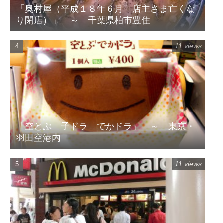
「奥村屋（平成１８年６月 店主さま亡くな
り閉店）」 ～ 千葉県柏市豊住
11 views
「空とぶ 子ドラ でかドラ」 ～ 東京・
羽田空港内
11 views