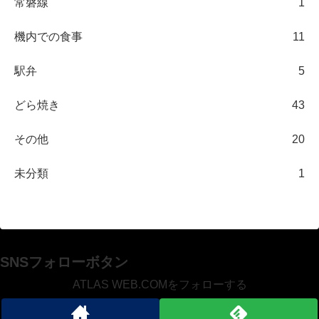
常磐線
1
機内での食事
11
駅弁
5
どら焼き
43
その他
20
未分類
1
SNSフォローボタン
ATLAS WEB.COMをフォローする