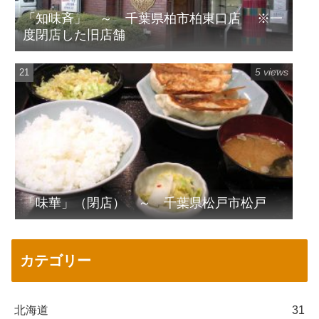
「知味斉」 ～ 千葉県柏市柏東口店 ※一
度閉店した旧店舗
5 views
「味華」（閉店） ～ 千葉県松戸市松戸
カテゴリー
北海道
31