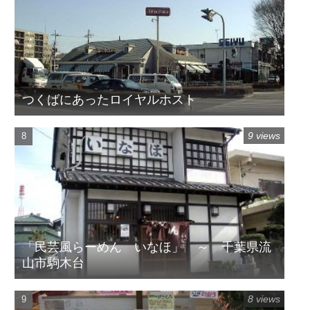
つくばにあったロイヤルホスト
9 views
「民芸風らーめん いなほ」 ～ 千葉県流
山市駒木台
8 views