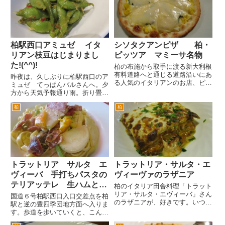
へ進み、サンサン通りを進むみ紳
が、今日は店主の方とまがーりの
士服のコナカとホテルサンガー
シャツを着たお兄さんでした。
デ...
さて...
柏駅西口アミュゼ イタ
シソタクアンピザ 柏・
リアン枝豆はじまりまし
ピッツア マミーサ名物
た!(^^)!
柏の布施から取手に渡る新大利根
有料道路へと通じる道路沿いにあ
昨夜は、久しぶりに柏駅西口のア
る人気のイタリアンのお店、ピッ
ミュゼ てっぱんバルさんへ。夕
ツアマミーサさんの常連さんに大
方から天気予報通り雨。折り畳み
変人気の隠れメニュー（メニュー
傘を持っていたのですが、予想よ
には、掲載されているんで、隠れ
柏
柏
りも本降り。 金曜のアミュゼさ
メニューとは言いませんね）が、
んは混むけど、雨ならば入れるか
シソタクアンピザ ￥1,000...
なとおもいつつ行ってみました。
予想に反して、意外と混んでま
し...
トラットリア サルタ エ
トラットリア・サルタ・エ
ヴィーバ 手打ちパスタの
ヴィーヴァのラザニア
テリアッテレ 生ハムとパ
柏のイタリア田舎料理「トラット
プリカのソース
リア・サルタ・エヴィーバ」さん
国道６号柏駅西口入口交差点を柏
のラザニアが、好きです。いつも
駅と逆の豊四季団地方面へ入りま
食べられるわけではなく、月替わ
す。歩道を歩いていくと、こんな
りのメニューに入っているときに
小さな看板があります。 「この