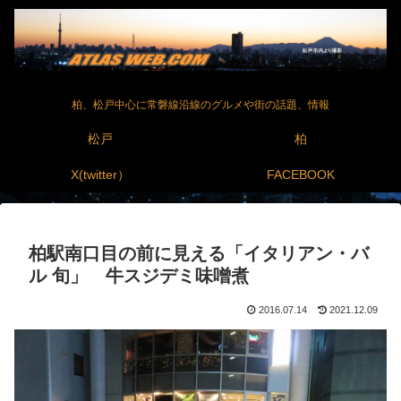
柏、松戸中心に常磐線沿線のグルメや街の話題、情報
松戸
柏
X(twitter）
FACEBOOK
柏駅南口目の前に見える「イタリアン・バ
ル 旬」 牛スジデミ味噌煮
2016.07.14
2021.12.09