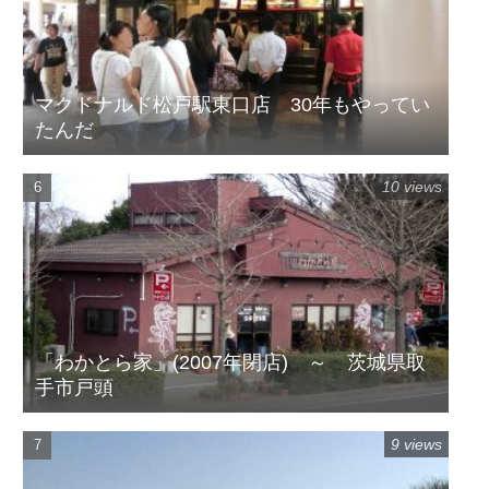
マクドナルド松戸駅東口店 30年もやってい
たんだ
10 views
「わかとら家」(2007年閉店) ～ 茨城県取
手市戸頭
9 views