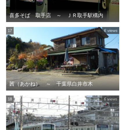
喜多そば 取手店 ～ ＪＲ取手駅構内
6 views
茜（あかね） ～ 千葉県白井市木
6 views