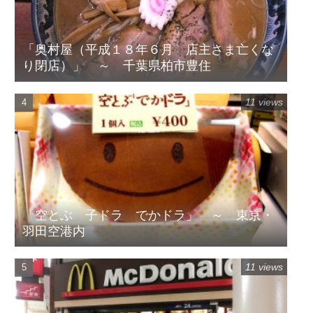
「奥村屋（平成１８年６月 店主さま亡くな
り閉店）」 ～ 千葉県柏市豊住
11 views
「空とぶ 子ドラ でかドラ」 ～ 東京・
羽田空港内
11 views