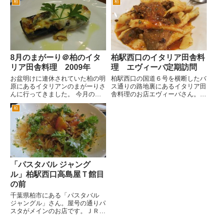
食べられます。 正方形です。表
柏
柏
ビルの裏です」。６号から入った
面のチーズが、とろけてます。
通りは、柏駅西口から豊四季団
そのときの焼き具合で、表情が
地、国立がんセンター方面行のバ
変...
スの通る大通りです。 このバス
通...
8月のまがーり＠柏のイタ
柏駅西口のイタリア田舎料
リア田舎料理 2009年
理 エヴィーバ定期訪問
お盆明けに連休されていた柏の明
柏駅西口の国道６号を横断したバ
原にあるイタリアンのまがーりさ
ス通りの路地裏にあるイタリア田
んに行ってきました。 今月のま
舎料理のお店エヴィーバさん。最
がーりさんのテーマは、サルデー
低ひと月に一度は訪問したいお店
柏
ニャ州だそうです。 サルデーニ
です。 野菜を食べたいときの定
ャ州というのは、イタリアの下の
番。グリーンサラダ。初めて来た
左・・・地理が、苦手なんです
ときにも食べました。 本日のク
が、え～南の西、南西になるんで
ロスティー二。これおいしいん
す...
で...
「パスタバル ジャング
ル」柏駅西口高島屋Ｔ館目
の前
千葉県柏市にある「パスタバル
ジャングル」さん。屋号の通りパ
スタがメインのお店です。ＪＲ・
東武柏駅西口をでて、すぐ右手で