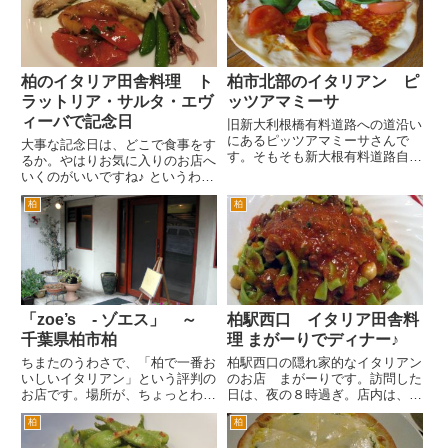
手のそごう本館脇の階段を下りま
するイタリアンとスペイン料理を
す。そのまま左手のそごう第一駐
食べられるお店の...
車...
柏のイタリア田舎料理 ト
柏市北部のイタリアン ピ
ラットリア・サルタ・エヴ
ッツアマミーサ
ィーバで記念日
旧新大利根橋有料道路への道沿い
にあるピッツアマミーサさんで
大事な記念日は、どこで食事をす
す。そもそも新大根有料道路自体
るか。やはりお気に入りのお店へ
を知らない人がいるかもしれませ
いくのがいいですね♪ というわけ
んね。 国道6号の天王台と取手
で、柏駅西口のイタリアのイタリ
の閒に流れる利根川をつなぐ橋が
柏
柏
ア田舎料理 トラットリア・サル
大利根橋です。その利根川の上
タ・エヴィーバさんにやってきま
流、北側にかかるのが旧新大利根
した。 いつもの席を確保。き
橋...
ょうのオススメとパスタの見本...
「zoe’s - ゾエス」 ～
柏駅西口 イタリア田舎料
千葉県柏市柏
理 まがーりでディナー♪
ちまたのうわさで、「柏で一番お
柏駅西口の隠れ家的なイタリアン
いしいイタリアン」という評判の
のお店 まがーりです。訪問した
お店です。場所が、ちょっとわか
日は、夜の８時過ぎ。店内は、先
りづらいのですが、すごく人気が
に女性二人のお客様がいらっしゃ
柏
柏
あります。柏駅東口を出て、そご
いました。 以前訪問したとき
う本館方面へ。そごう正面を右手
は、ご夫婦というお二人でした