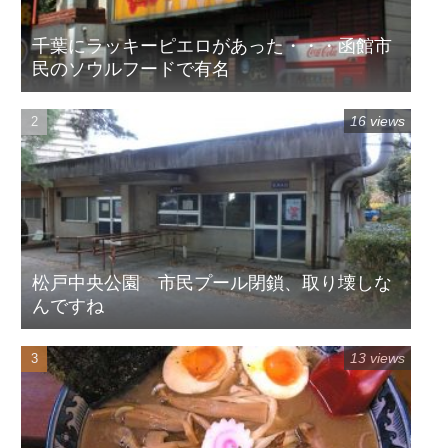
千葉にラッキーピエロがあった・・・函館市
民のソウルフードで有名
16 views
松戸中央公園 市民プール閉鎖、取り壊しな
んですね
13 views