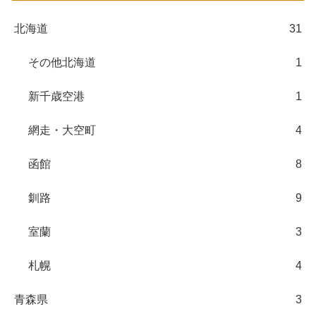
北海道
31
その他北海道
1
新千歳空港
1
網走・大空町
4
函館
8
釧路
9
室蘭
3
札幌
4
青森県
3