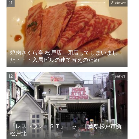
8 views
焼肉さくら亭 松戸店 閉店してしまいまし
た・・・入居ビルの建て替えのため
7 views
「レストラン ＳＴ」 ～ 千葉県松戸市新
松戸北