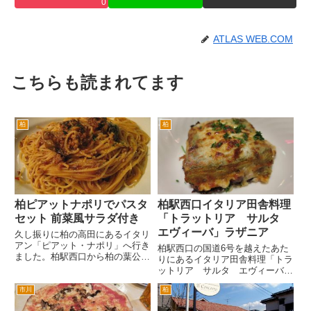
0
ATLAS WEB.COM
こちらも読まれてます
柏
柏
柏ピアットナポリでパスタ
柏駅西口イタリア田舎料理
セット 前菜風サラダ付き
「トラットリア サルタ
エヴィーバ」ラザニア
久し振りに柏の高田にあるイタリ
アン「ピアット・ナポリ」へ行き
柏駅西口の国道6号を越えたあた
ました。柏駅西口から柏の葉公園
りにあるイタリア田舎料理「トラ
方面へず～っと行ったバス通り沿
ットリア サルタ エヴィーバ」
いにあります。 夜だったので、
さんにいきました。 席につく
結構店内は混んでました。カップ
市川
柏
と、パスタの見本がやってきま
ル、グループなどが多かったでし
す。つまり、お料理によって要望