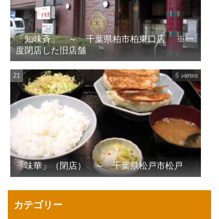
「知味斉」 ～ 千葉県柏市柏東口店 ※一
度閉店した旧店舗
5 views
「味華」（閉店） ～ 千葉県松戸市松戸
カテゴリー