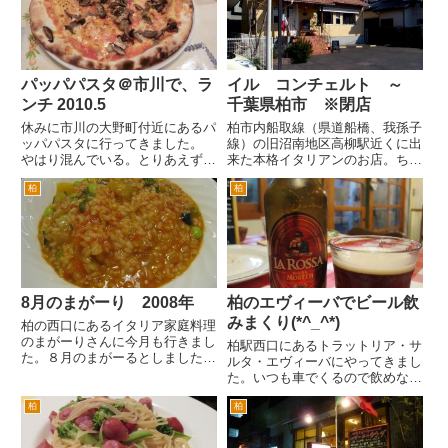
ょうか。 やはりパスタが食べ
があれば使用するパスタをリクエ
た...
ストすることも可能です。 冬な
らで...
パッパパスタ＠市川で、ラ
イル コンチェルト ～
ンチ 2010.5
千葉県柏市 ※閉店
休みに市川の大野町付近にあるパ
柏市内船取線（県道船橋、我孫子
ッパパスタに行ってきました。
線）の旧沼南地区高柳駅近くに出
やはり混んでいる。とりあえず5
来た本格イタリアンのお店。ちょ
組待ち。喫煙席だとすぐは入れそ
うど東武線の高柳駅近くのサンキ
柏
柏
うなんですが、我慢して禁煙席を
高柳店の隣奥付近です。 ちょっ
待ちます。 20分くらいで入れた
と気づかずに通り過ぎてしまいそ
でしょうか。やはり人気が、あり
うな場所なのですが、小さくコン
ますね。 まずは、ゼッポリー...
パクトながらおしゃれな地中海
風...
8月のまがーり 2008年
柏のエヴィーバでビール飲
みまくり(*^_^*)
柏の西口にあるイタリア家庭料理
のまがーりさんに今月も行きまし
柏駅西口にあるトラットリア・サ
た。８月のまがーるとしました
ルタ・エヴィーバにやってきまし
が、まがーりさんのメニューのタ
た。いつも車でくるので飲めな
イトルは、「８月のイタリア シ
い。でも最近エヴィーバさんには
チリア州」です。 訪問した日
柏
柏
イタリアビールが充実していま
は、夕方から大雨の雷雨な悪天候
す。せっかくなんで飲みたいあと
な日でした。訪問すると「営業
いうことで、電車で来ました。