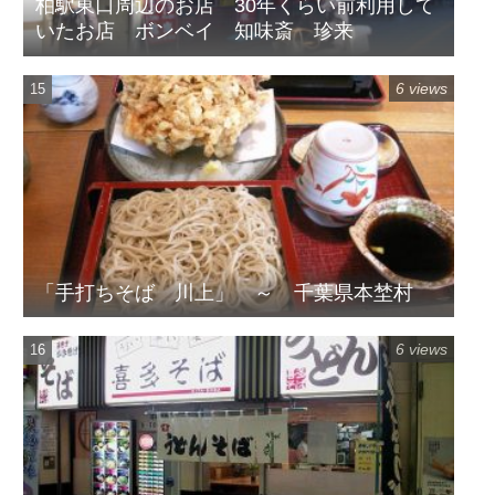
柏駅東口周辺のお店 30年くらい前利用して
いたお店 ボンベイ 知味斎 珍来
6 views
「手打ちそば 川上」 ～ 千葉県本埜村
6 views