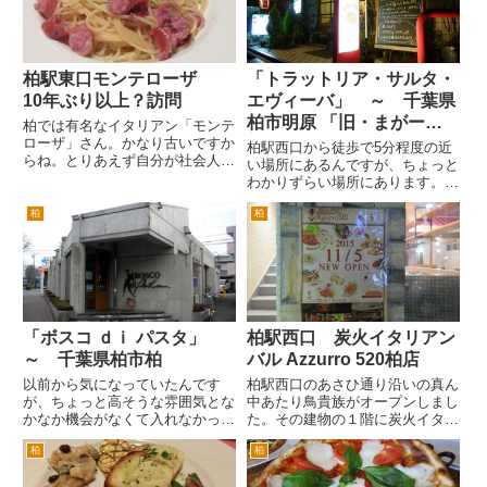
中」の...
まずはハートランドでカンパ
イ。軽...
柏駅東口モンテローザ
「トラットリア・サルタ・
10年ぶり以上？訪問
エヴィーバ」 ～ 千葉県
柏市明原 「旧・まがー
柏では有名なイタリアン「モンテ
ローザ」さん。かなり古いですか
り」
柏駅西口から徒歩で5分程度の近
らね。とりあえず自分が社会人に
い場所にあるんですが、ちょっと
なった30年前頃にはやってまし
わかりずらい場所にあります。そ
た。また地元のバンド爆風スラン
の分隠れ家的で、自分だけが知っ
プの「KASHIWA マイ・ラブ ～
柏
柏
ている♪って感じの特 製手作りパ
ユーミンを聞きながら～」の歌詞
スタとイタリア田舎料理のお店で
の中に「二番街のモンテロ...
す。 旧店名は、まがーりさん。
2009.10.1より新たに...
「ボスコ ｄｉ パスタ」
柏駅西口 炭火イタリアン
～ 千葉県柏市柏
バル Azzurro 520柏店
以前から気になっていたんです
柏駅西口のあさひ通り沿いの真ん
が、ちょっと高そうな雰囲気とな
中あたり鳥貴族がオープンしまし
かなか機会がなくて入れなかった
た。その建物の１階に炭火イタリ
パスタ屋さん。 徒歩だと駅から
アンバル Azzurro 520＋Caffe
柏
柏
ちょっと歩きます。10分くらい
が、突貫工事で建設中です。
でしょうか。柏駅東口を出て、左
東京の江戸川区で複数店舗を展開